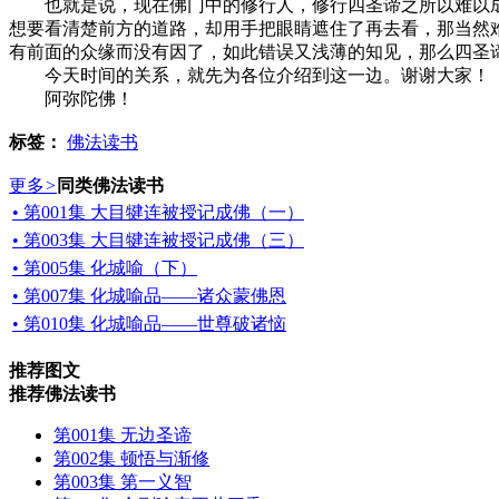
也就是说，现在佛门中的修行人，修行四圣谛之所以难以成
想要看清楚前方的道路，却用手把眼睛遮住了再去看，那当然
有前面的众缘而没有因了，如此错误又浅薄的知见，那么四圣
今天时间的关系，就先为各位介绍到这一边。谢谢大家！
阿弥陀佛！
标签：
佛法读书
更多
>
同类佛法读书
• 第001集 大目犍连被授记成佛（一）
• 第003集 大目犍连被授记成佛（三）
• 第005集 化城喻（下）
• 第007集 化城喻品——诸众蒙佛恩
• 第010集 化城喻品——世尊破诸恼
推荐图文
推荐佛法读书
第001集 无边圣谛
第002集 顿悟与渐修
第003集 第一义智