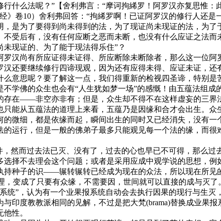
修行什么法呢？”【舍利弗言：“摩诃拘絺罗！阿罗汉亦复思惟：
经》卷10）舍利弗回答：“拘絺罗啊！已证阿罗汉的修行人还
阴，是为了要得到尚未得到的法，为了现证尚未现证的法，为了于
受后有，没有任何应断之恶而未断，也没有什么应证之法而未
尚未现证的、为了能于现法得乐住”？
罗汉尚有所应证得未证得、所应断除未断除者，那么这一位阿罗
罗汉还要继续修行四谛现观，因为还有应得未得、应证未证，还
什么意思呢？要了解这一点，我们得重新的检视四圣谛，特别是
学佛的众生也会有“人生犹如梦一场”的感慨！由五蕴法组成
的存在——非空亦非有；但是，众生却不得不在这样虚妄的三界
只能从五蕴法的道理上来看，五蕴乃是因缘和合才会出生。众生
何的微细，都是依缘而起，瞬间出生的同时又已经消失，没有一
法的运行，但是一般的佛弟子最多只能观见每一个法的缘，而很
，然而过去法已灭、没有了，过去的心也早已不可得，那么过
多选择不去理会这个问题；或者是采用应成中观学说的思想，例
执持种子的识——辗转辗转已经成为现在的众法，所以现在所见
道理，变成了只要有众缘，不需要因，世间就可以直接的成与灭了
统”，认为有一个业果报系统自动会去执行因果的现行与生灭
与印度教教派相同的见解，不过是把大梵(brama)替换成业果
无他性。