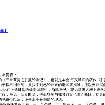
0集】
生易度否？
《三乘菩提之胜鬘经讲记》，也就是本会 平实导师的著作《胜
于得不到正见，又找不到已经证果的老师来指导，所以要证得解
，因此在正觉讲堂的修学课程中，断除身见、我见是进入增上班学
时候，身见、我见断除，进而疑见与戒禁取见也随之断除，初果
的见道位以后，还是离不开四谛的现观。
惑所缘复有四种：一、苦圣谛，二、集圣谛，三、灭圣谛，四、