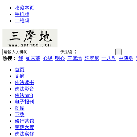
收藏本页
手机版
二维码
热搜：
我
如来藏
心经
明心
三摩地
陀罗尼
十八界
中阴身
首页
文摘
佛法读书
佛法影音
佛法mp3
电子报刊
图库
下载
修行茶馆
菩萨六度
佛法实修