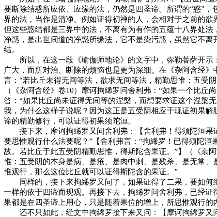
要断除结惑所应依、应缘的法，仍然是四圣谛。所谓的“惑”
界的法，当作是清净。例如证得初禅的人，会相对于之前的欲
但这些惑结都是三界中的法，不离有为有作的五蕴十八界处法
净惑，是出世间道的净惑所缘法，它不是染污惑，虽然它不离
结。
所以，在这一段《瑜伽师地论》的文字中，弥勒菩萨开示：
广大，而所对治、断除的烦恼也是更为深细。在《杂阿含经》
言：“若比丘未得无间等法，欲求无间等法，精勤思惟：五受
（《杂阿含经》卷10）摩诃拘絺罗问舍利弗：“如果一个比丘
答：“如果比丘尚未证得无间等的涅槃，而想要求证这个涅槃
我，为什么这样子说呢？因为这正是五受阴相应于现证初果解
谛的精勤修行，可以证得初果须陀洹。
接下来，摩诃拘絺罗又问舍利弗：【舍利弗！得须陀洹果证已
要思惟观行什么法要呢？”【舍利弗言：“拘絺罗！已得须陀
故。若比丘于此五受阴精勤思惟，得斯陀含果证。”】（《杂阿
惟：五受阴的本身是病、是疮、是肉中刺、是残杀、是无常、
惟观行，那么这位比丘就可以证得斯陀含的果证。”
同样的，接下来拘絺罗又问了，如果证得了二果，要如何继续
一样的依于四谛而现观。再接下去，拘絺罗问舍利弗，已经证
果都是在四圣谛上用心，只是随着果位的增上，所思惟观行的
还不只如此，经文中拘絺罗接下来又问：【摩诃拘絺罗又问舍