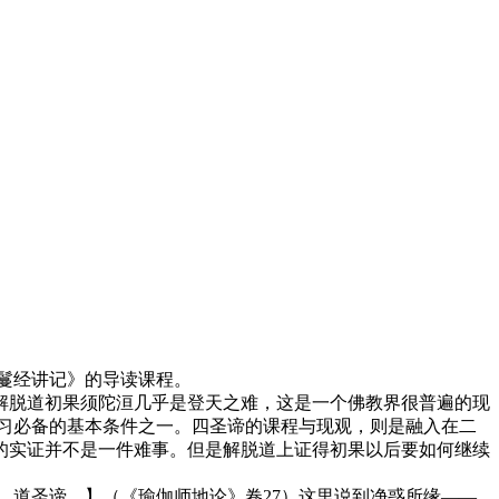
鬘经讲记》的导读课程。
脱道初果须陀洹几乎是登天之难，这是一个佛教界很普遍的现
习必备的基本条件之一。四圣谛的课程与现观，则是融入在二
的实证并不是一件难事。但是解脱道上证得初果以后要如何继续
道圣谛。】（《瑜伽师地论》卷27）这里说到净惑所缘——