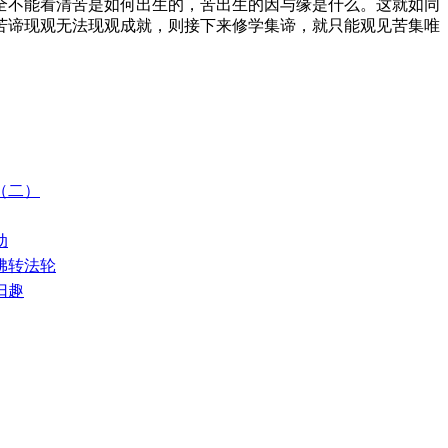
不能看清苦是如何出生的，苦出生的因与缘是什么。这就如同
苦谛现观无法现观成就，则接下来修学集谛，就只能观见苦集唯
佛（二）
动
请佛转法轮
归趣