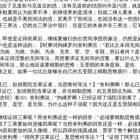
，包括了见道前与见道后的惑，没有见道前的结惑叫作染污惑，就
界粗重而认为欲界不净，初禅境界则是清净；但就二禅人看来，
，也就是不离世间法的惑；若离开了世间法，也就没有这一些惑
开三界法，仍然在三界法中现行，但是它的本身并非三界法，它
即使是证得初果后，继续要修行的出世间净惑所缘法，仍然是缘
中也是这样说的：【时摩诃拘絺罗问舍利弗言：“若比丘未得无间
阴为病、为痈、为刺、为杀、无常、苦、空、非我，所以者何？是
尚未证得涅槃的无间等法，而想要求证无间等的涅槃，要以什么
无间等法，那么他应该要精勤的思惟：五受阴的本身是病、是疮
脱之处。如果一位比丘能够在自己的五受阴上精勤思惟观行，那
，欲得斯陀含果证者，当思惟何等法？】“舍利弗啊！那么已
洹果证已，欲得斯陀含果证者，亦当精勤思惟：此五受阴法为病、
含经》卷10）舍利弗说：“拘絺罗啊！已经证得了须陀洹初果
是苦、是空、是无我，为什么这样子说呢？因为这正是五受阴相
证得三果呢？而舍利弗还是一样的回答：“必须要精勤思惟观
得了三果要如何进修四果呢？当然舍利弗的回答还是一样，必须
内容则更加的深入微细，所以四谛的现观成就，贯穿了整个解脱
利弗：“得阿罗汉果证已，复思惟何等法？”】“证得了阿罗汉