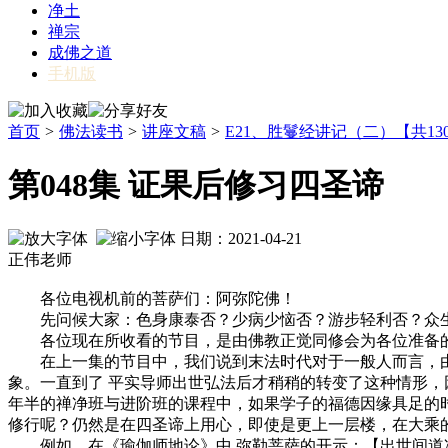
净土
禅宗
成佛之道
手机版
首页
>
佛法读书
>
讲座文稿
>
E21、胜鬘经讲记（二）【共13
第048集 证果后修习四圣谛
日期：2021-04-21
正伟老师
各位电视机前的菩萨们：阿弥陀佛！
先问候大家：色身康泰否？少病少恼否？游步轻利否？众
各位现在所收看的节目，是由佛教正觉同修会为各位准备的
在上一集的节目中，我们说到末法时代对于一般人而言，由
象。一直到了 平实导师出世弘法后才稍稍的转变了这种情形
年半的禅净班与进阶班的课程中，如果学子的福德因缘具足的
修行呢？仍然是在四圣谛上用心，即使是更上一层楼，在大乘
例如，在《瑜伽师地论》中 弥勒菩萨的开示：【出世间道净