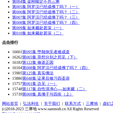
第004集 金刚喻定不共三乘
第005集 阿罗汉已经成佛了吗？（一）
第006集 阿罗汉已经成佛了吗？（二）
第007集 阿罗汉已经成佛了吗？（三）
第008集 阿罗汉已经成佛了吗？（四）
第009集 如来藏处甚深（一）
第010集 如来藏处甚深（二）
点击排行
1660
1
第095集 堕颠倒见者难成道
1626
2
第065集 异想分别之邪见（下）
1618
3
第122集 修道正因
1610
4
第008集 阿罗汉已经成佛了吗？（四）
1590
5
第125集 真实佛法
1588
6
第048集 证果后修习四圣谛
1575
7
第061集 边见（一）
1574
8
第117集 自性清净心----如来藏（二）
1573
9
第069集 真佛子与四依（上）
网站首页
|
弘法利生
|
关于我们
|
联系方式
|
三摩地
|
虚幻
(c)2018-2023 三摩地 www.sanmodi.cn All Rights Reserved