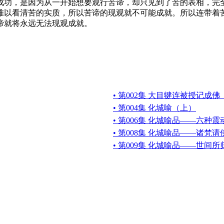
功，是因为从一开始想要观行苦谛，却只见到了苦的表相，完全
难以看清苦的实质，所以苦谛的现观就不可能成就。所以连带着
谛就将永远无法现观成就。
• 第002集 大目犍连被授记成
• 第004集 化城喻（上）
• 第006集 化城喻品——六种震
• 第008集 化城喻品——诸梵
• 第009集 化城喻品——世间所