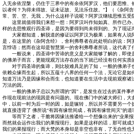
入无余依涅槃，仍住于三界中的有余依阿罗汉，他们要思惟、
以者何？为得未得故、证未证故、见法乐住故。”】（《杂阿含
常、苦、空、无我，为什么这样子说呢？阿罗汉继续思惟五受
这里就值得我们来想一想：阿罗汉叫作知如真、所作已办、不
样的去思惟观行四圣谛，是因为要得到尚未得到的、为了现证
大家都知道，解脱道的修证以阿罗汉为极果，如果有人说阿
是，在这里的《杂阿含经》，舍利弗尊者在此处明白的说：阿
言悖语；然而在这却是智慧第一的舍利弗尊者所说，这代表了
一般说来，四圣谛中苦谛的意义是大家能够了解的，即使是不
的佛弟子而言，更能现观万法存在的当下就已经没有任何实质
对于四圣谛的集谛，则比较难具足的了知，一般的佛弟子也
依赖众缘而生起，所以五蕴十八界的任何一个法，无论它是如
知道万法乃是因缘和合而生，也知道要在生活中去现前观察诸
万法的因。
一般的佛弟子总以为所谓的“因”，是发生在过去的某件事件
作现在现前法的现因是有问题的。现在佛门中的诸大师们，大
中，以前一时为后一时的因，如是辗转，所以并不需要另一个
就直接违背了 佛所说“有因有缘世间成，有因有缘世间灭”的
等而下之者，干脆将因缘法推诿给一个想像出来的“业果报系
而然就会运作出我们的果报现行。如果是这样的话，那可就成为
我们的果报现行；而大梵的本身却是非空也非有，了无自性也