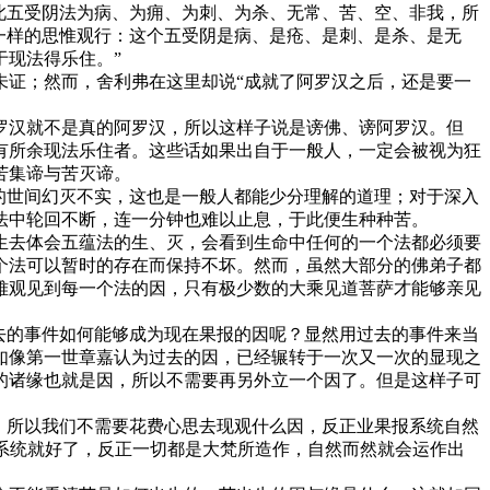
此五受阴法为病、为痈、为刺、为杀、无常、苦、空、非我，所
是一样的思惟观行：这个五受阴是病、是疮、是刺、是杀、是无
现法得乐住。”
证；然而，舍利弗在这里却说“成就了阿罗汉之后，还是要一
汉就不是真的阿罗汉，所以这样子说是谤佛、谤阿罗汉。但
有所余现法乐住者。这些话如果出自于一般人，一定会被视为狂
苦集谛与苦灭谛。
的世间幻灭不实，这也是一般人都能少分理解的道理；对于深入
法中轮回不断，连一分钟也难以止息，于此便生种种苦。
去体会五蕴法的生、灭，会看到生命中任何的一个法都必须要
个法可以暂时的存在而保持不坏。然而，虽然大部分的佛弟子都
难观见到每一个法的因，只有极少数的大乘见道菩萨才能够亲见
去的事件如何能够成为现在果报的因呢？显然用过去的事件来当
如像第一世章嘉认为过去的因，已经辗转于一次又一次的显现之
的诸缘也就是因，所以不需要再另外立一个因了。但是这样子可
。
，所以我们不需要花费心思去现观什么因，反正业果报系统自然
报系统就好了，反正一切都是大梵所造作，自然而然就会运作出