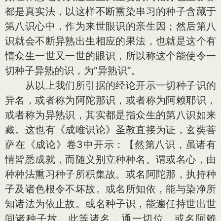
都是真实法，以这样不断熏染串习的种子含藏于
第八识心中，作为来世眼识的亲生因；然后第八
识就会不断异熟出生相应的果法，也就是这个有
情众生一世又一世的眼识，所以称这个能使令一
切种子异熟的识，为“异熟识”。
从以上我们所引据的经论开示一切种子识的
异名，或者称为阿陀那识，或者称为阿赖耶识，
或者称为异熟识，其实都是指众生的第八识如来
藏。这也有《成唯识论》圣教直接为证，玄奘菩
萨在《成论》卷3中开示：【然第八识，虽诸有
情皆悉成就，而随义别立种种名。谓或名心，由
种种法熏习种子所积集故。或名阿陀那，执持种
子及诸色根令不坏故。或名所知依，能与染净所
知诸法为依止故。或名种子识，能遍任持世出世
间诸种子故。此等诸名，通一切位。或名阿赖