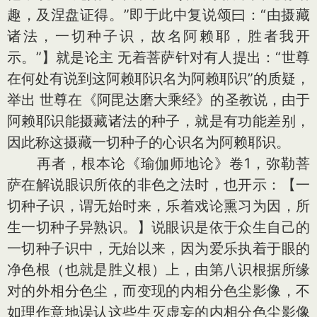
趣，及涅盘证得。”即于此中复说颂曰：“由摄藏
诸法，一切种子识，故名阿赖耶，胜者我开
示。”】就是论主 无着菩萨针对有人提出：“世尊
在何处有说到这阿赖耶识名为阿赖耶识”的质疑，
举出 世尊在《阿毘达磨大乘经》的圣教说，由于
阿赖耶识能摄藏诸法的种子，就是有功能差别，
因此称这摄藏一切种子的心识名为阿赖耶识。
再者，根本论《瑜伽师地论》卷1，弥勒菩
萨在解说眼识所依的非色之法时，也开示：【一
切种子识，谓无始时来，乐着戏论熏习为因，所
生一切种子异熟识。】说眼识是依于众生自己的
一切种子识中，无始以来，因为爱乐执着于眼的
净色根（也就是胜义根）上，由第八识根据所缘
对的外相分色尘，而变现的内相分色尘影像，不
如理作意地误认这些生灭虚妄的内相分色尘影像