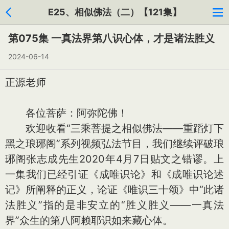
E25、相似佛法（二）【121集】
第075集 一真法界第八识心体，才是诸法胜义
2024-06-14
正源老师
各位菩萨：阿弥陀佛！
欢迎收看“三乘菩提之相似佛法——重蹈灯下
黑之琅琊阁”系列视频弘法节目，我们继续评破琅
琊阁张志成先生2020年4月7日贴文之错谬。上
一集我们已经引证《成唯识论》和《成唯识论述
记》所阐释的正义，论证《唯识三十颂》中“此诸
法胜义”指的是非安立的“胜义胜义——一真法
界”众生的第八阿赖耶识如来藏心体。