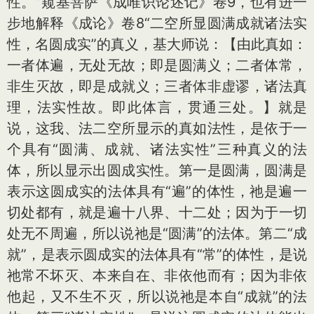
性。”窥基菩萨《成唯识论述记》卷9，也有进一
步地解释《成论》卷8“二空所显圆满成就诸法实
性，名圆成实”的真义，基大师说：【由此真如：
一者体遍，无处无故；即是圆满义；二者体常，
非生灭故，即是成就义；三者体非虚谬，诸法真
理，法实性故。即此体言，贯通三处。】就是
说，这我、法二空所显示的真如法性，是依于一
个具有“圆满、成就、诸法实性”三种真义的法
体，所以显示出圆成实性。第一是圆满，圆满是
表示这圆成实的法体具有“遍”的体性，祂是遍一
切处都有，就是遍十八界、十二处；因为于一切
处无不周遍，所以说祂是“圆满”的法体。第二“成
就”，是表示圆成实的法体具有“常”的体性，是说
祂常不坏灭、本来自在、非依他而有；因为非依
他起，又不生不灭，所以说祂是本自“成就”的法