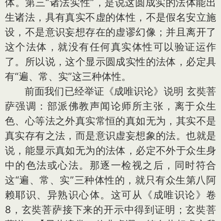
体。第三“诸法实性”，是说这圆成实的法体能出
生诸法，具有真实不虚的体性，不是假名安立施
设，不是意识妄想存在的虚谬幻像；并且离开了
这个法体，就没有任何真实体性可以验证运作
了。所以说，这个显示圆成实性的法体，必定具
有“遍、常、实”这三种体性。
前面我们已经举证《成唯识论》说明 玄奘菩
萨强调：部派佛教声闻论师所主张，离于众生
色、心等法之外真实常恒的真如无为，其实不是
真实存有之法，而是意识虚妄想象的法。也就是
说，能显示真如无为的法体，必定不外于众生身
中的色法或心法。那逐一检视之后，同时符合
这“遍、常、实”三种体性的，就只有众生第八阿
赖耶识、异熟识心体。这可从《成唯识论》卷
8，玄奘菩萨接下来的开示中得到证明；玄奘菩