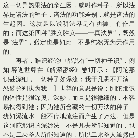
这一切异熟果法的亲生因，就叫作种子。所以法
界是诸法的种子，诸法的功能差别，就是诸法的
生起因。这就足以说明法界是有功德、有作用
的；而这第四种“胜义胜义——一真法界”，既然
是“法界”，必定也是如此，不是纯然无为无作用
的。
再者，唯识经论中都说有“一切种子识”，例
如 释迦世尊在《解深密经》卷1开示：【阿陀那
识甚深细，一切种子如瀑流；我于凡愚不开演，
恐彼分别执为我。】世尊的意思是说：阿陀那识
的体性是很深奥、深妙，而且是很微细的，不容
易找得到祂；因为祂所含藏的一切万法的种子，
犹如瀑流水一般不停地流注而产生了万法。但是
这阿陀那识的深妙法，不是凡夫所能知道的，也
不是二乘圣人所能知道的，所以二乘圣人虽然已