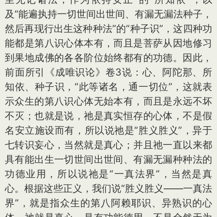
及“能遍执持一切世间出世间、有漏无漏法种子，
然后再现行出生这种种法”的“种子识”，这四种功
能都是第八识心体本有，而且是菩萨从因地修习
到果地成佛的各各阶位始终都有的功德。因此，
前面所引《成唯识论》卷3说：心、阿陀那、所
知依、种子识，“此等诸名，通一切位”，这就表
示众生的第八识心体无始本有，而且是永远不坏
不灭；也就是说，祂是真实恒存的心体，不是假
名安立施设而有，所以说祂是“胜义胜义”，异于
七转识妄心，当然就是真心；并且祂一直以来都
具有能出生一切世间出世间、有漏无漏种种法的
功德业用，所以说祂是“一真法界”，当然是真
心。根据这些正义，我们说“胜义胜义——一真法
界”，就是指众生的第八阿赖耶识、异熟识的心