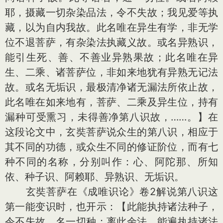
耶，摄藏一切杂染品法，令不失故；我见爱等执
藏，以为自内我故。此名唯在异生有学，非无学
位不退菩萨，有杂染法执藏义故。或名异熟识，
能引生死、善、不善业异熟果故；此名唯在异
生、二乘、诸菩萨位，非如来地犹有异熟无记法
故。或名无垢识，最极清净诸无漏法所依止故，
此名唯在如来地有，菩萨、二乘及异生位，持有
漏种可受熏习，未得善净第八识故，……。】在
这段论文中，玄奘菩萨说众生的第八识，相应于
其不同的功德，或众生不同的修证阶位，而有七
种不同的名称，分别叫作：心、阿陀那、所知
依、种子识、阿赖耶、异熟识、无垢识。
玄奘菩萨在《成唯识论》卷2解说第八识这
第一能变识时，也开示：【此能执持诸法种子，
令不失故，名一切种；离此余法，能遍执持诸法