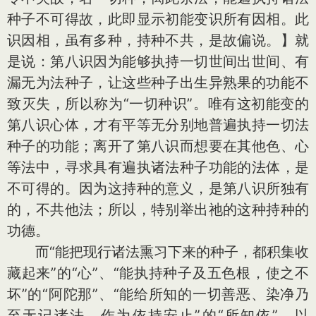
种子不可得故，此即显示初能变识所有因相。此
识因相，虽有多种，持种不共，是故偏说。】就
是说：第八识因为能够执持一切世间出世间、有
漏无为法种子，让这些种子出生异熟果的功能不
致灭失，所以称为“一切种识”。唯有这初能变的
第八识心体，才有平等无分别地普遍执持一切法
种子的功能；离开了第八识而想要在其他色、心
等法中，寻求具有遍执诸法种子功能的法体，是
不可得的。因为这持种的意义，是第八识所独有
的，不共他法；所以，特别举出祂的这种持种的
功德。
而“能把现行诸法熏习下来的种子，都积集收
藏起来”的“心”、“能执持种子及五色根，使之不
坏”的“阿陀那”、“能给所知的一切善恶、染净乃
至无记诸法，作为依持安止”的“所知依”，以