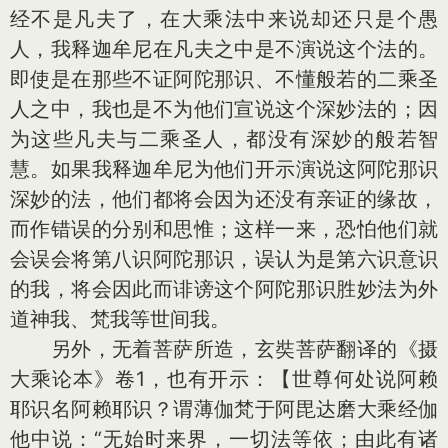
经不是凡夫了，在大乘法中来说却还只是个愚
人，我释迦牟尼在凡夫之中是不演说这个法的。
即使是在那些不证阿陀那识、不懂般若的二乘圣
人之中，我也是不为他们宣说这个深妙法的；因
为这些凡夫与二乘圣人，都没有深妙的般若智
慧。如果我释迦牟尼为他们开示演说这阿陀那识
深妙的法，他们都将会因为还没有亲证的缘故，
而作错误的分别和思惟；这样一来，恐怕他们就
会误会将第八识阿陀那识，误认为是第六识意识
的我，将会因此而诽谤这个阿陀那识胜妙法为外
道神我、梵我等世间我。
另外，无着菩萨所造，玄奘菩萨翻译的《摄
大乘论本》卷1，也有开示：【世尊何处说阿赖
耶识名阿赖耶识？谓薄伽梵于阿毘达磨大乘经伽
他中说：“无始时来界，一切法等依；由此有诸