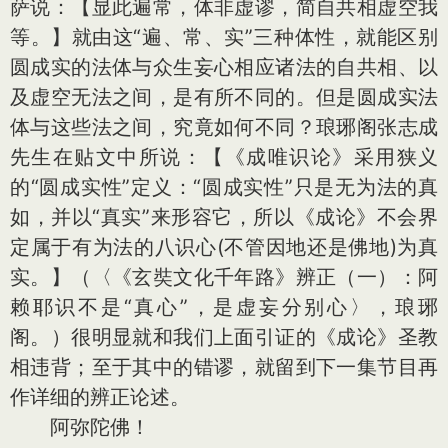
萨说：【显此遍常，体非虚谬，简自共相虚空我
等。】就由这“遍、常、实”三种体性，就能区别
圆成实的法体与众生妄心相应诸法的自共相、以
及虚空无法之间，是有所不同的。但是圆成实法
体与这些法之间，究竟如何不同？琅琊阁张志成
先生在贴文中所说：【《成唯识论》采用狭义
的“圆成实性”定义：“圆成实性”只是无为法的真
如，并以“真实”来形容它，所以《成论》不会界
定属于有为法的八识心(不管因地还是佛地)为真
实。】（〈《玄奘文化千年路》辨正（一）：阿
赖耶识不是“真心”，是虚妄分别心〉，琅琊
阁。）很明显就和我们上面引证的《成论》圣教
相违背；至于其中的错谬，就留到下一集节目再
作详细的辨正论述。
阿弥陀佛！