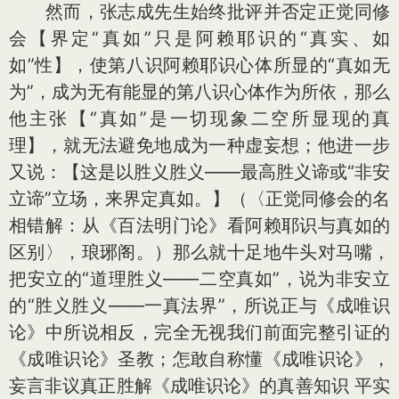
然而，张志成先生始终批评并否定正觉同修
会【界定“真如”只是阿赖耶识的“真实、如
如”性】，使第八识阿赖耶识心体所显的“真如无
为”，成为无有能显的第八识心体作为所依，那么
他主张【“真如”是一切现象二空所显现的真
理】，就无法避免地成为一种虚妄想；他进一步
又说：【这是以胜义胜义——最高胜义谛或“非安
立谛”立场，来界定真如。】（〈正觉同修会的名
相错解：从《百法明门论》看阿赖耶识与真如的
区别〉，琅琊阁。）那么就十足地牛头对马嘴，
把安立的“道理胜义——二空真如”，说为非安立
的“胜义胜义——一真法界”，所说正与《成唯识
论》中所说相反，完全无视我们前面完整引证的
《成唯识论》圣教；怎敢自称懂《成唯识论》，
妄言非议真正胜解《成唯识论》的真善知识 平实