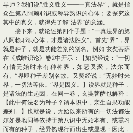
导师？我们说“胜义胜义——一真法界”，就是指
众生第八阿赖耶识或称异熟识的心体；要探究这
其中的真义，就得先了解“法界”的意涵。
接下来，就论述第四个子题：“一真法界的第
八阿赖耶识心体，才是诸法胜义”。首先“界”，界
就是种子，就是功能差别的别名。例如 玄奘菩萨
在《成唯识论》卷2中开示：【如契经说：“一切
有情无始时来有种种界，如恶叉聚，法尔而
有。”界即种子差别名故。又契经说：“无始时来
界，一切法等依。”界是因义。】说界就是种子，
是诸法的生起因。在同一卷，玄奘菩萨也解释：
【此中何法名为种子？谓本识中，亲生自果功能
差别。】也就是说，无始以来所有的一切法都法
尔如是地同等依持于第八识中无始本有、或熏习
而有的种子，经异熟现行而出生或显现；因此，