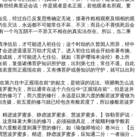
有些经典里还会说：作是观者是名正观，若他观者名邪观。要
见，经过自己反复思惟确定无讹，接著作粗相观察及细相的观
的生灭法，永远都不可能常住不坏、不灭；而且心不畏惧死后会
有一个与五阴不一不异又不相在的真实法存在。所以，当二乘
净信后，才可能进入初住位；这个时劫的久暂因人而异，经中
才会进进退退至万劫才完成了。进入初住位就会开始依著布施、
能成就，才可能进入七住位。就如《菩萨璎珞本业经》卷上所
在前，复值诸佛菩萨知识所护故，出到第七住，常住不退。自此
般若度而正观现在前，又有佛菩萨或善知识的守护，就可以出到
在第六住中正观现在前”的贴文，是错误的说法。琅琊阁怎么说
罗蜜为主，所以通常在这个六住位中“正观现在前”，但是这并
蜜的修习了，而六度的修行，永远是以第六度的般若波罗蜜做为
相含摄，前五度的修习就已经包含有般若度了，所以修般若波罗
、精进波罗蜜多、静虑波罗蜜多、慧波罗蜜多。】弥勒菩萨说：
，这意味著大乘法的修习，必须福德具足，才能顺利修学般若
六度般若度则属于慧的修行。如《瑜伽师地论》卷36云：【云
谓慧波罗蜜多。精进、静虑波罗蜜多，应知通二分：一者福分，