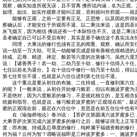
观察，确实知道所观无误，且不背离 佛所说内涵，名为正观
如理、如法、如实作观察才能叫正观，否则就叫作邪观——就
能够有正观，之前一定要有正见、正思惟，以及因此所得的
察确认后，才能安住于所观而不退。以二乘法来说，这是四圣
灰飞烟灭，因为相信 佛说还有一个本际恒住不灭。这是二乘
圣者确定自己可以不受后有时，其实是基于确信这个真实法永
同理，大乘法的修行也须有正见的闻熏、观察、确认而安住
说一劫至一万大劫。可见一劫能够完成是很有善根也很精进的
持戒、忍辱、精进、禅定、般若等六度的次第修习。虽然六度
说：【诸善男子！若一劫、二劫乃至十劫，修行十信得入十住
七住以前名为退分。】在十信位中修行一劫乃至十劫后，得以
第七住常住不退，也就是从六住位进到第七住位不退。
这个重点是要从初住的布施、二住持戒，一直修到第六住，在
的呢？【一般来说，从初住开始修习般若，但以布施波罗蜜为
不是绝对，因为六度般若的修习，不是彼此独立的，是互相含
统摄和指导。也就是说，修习般若波罗蜜的“正观现在前”，
蜜的正观现在前，最迟在六住位中，意思是在前五住位中也有
在《瑜伽师地论》卷39说：【菩萨次第圆满六波罗蜜多已，
大乘菩萨次第完成六波罗蜜多的修行之后，能够证得无上正等
度；而布施、持戒及忍辱度的修行，纯粹属于福德资粮的修行
何为福？云何为智？谓略说福即是三种波罗蜜多：一、施波罗