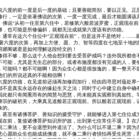
六度的前一度是后一度的基础；且要善能简别，要以正见、正思
修行，一定是依著佛说的次第，一度一度完成，最后才能圆满该具
》佛说“从初一住至第六住中，若修第六般若波罗蜜，正观现在前
够，也可能是所修偏斜，就都无法成就第六度该有的功德。
常在这六个住位中“正观现在前”，但是这并不是绝对，……
依著六度的次第，再加上方便、愿、力、智等四度在七地至十地的
琅琊阁诸君是如何理解这段经文的！
得不够，那么这个人他会想到要去受菩萨戒吗？连外我所都舍不
不可能，尤其是无生忍的部分。或者布施度都没有完成的人，要
，可能吗？都不可能啊！因为众生心都是很放逸的，要一整天不
他们的所说还真的不能相信啊！
度的功德，在见道前还须再加修四加行，经由四寻思对蕴处界一
都不是真实永远存在的缘起生灭之法；同时于心中建立自身中确
因此都只有闻熏而有的闻慧与思慧，尚未能真实观察到真如性。
禅宗的破初关，大乘真见道般若正观现前。所以般若正观现前，
象的。
甚至有诸佛菩萨、善知识的摄受守护，就能够进入第七住位成为
现在前，复值诸佛菩萨知识所护故，出到第七住常住不退。】在
回二乘法，更不会退堕到外道法了。为什么可以不退二乘？因为
悲心愿助众生也能成就佛道，就不像二乘行者惧怕再受生死苦，