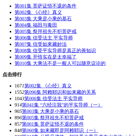
第001集 菩萨证悟不退的条件
第002集 《心经》真义
第003集 大乘是小乘的基石
第004集 福田与毒田
第005集 祭拜祖先不犯菩萨戒
第006集 信受法主 平实导师
第007集 信受如來藏妙法
第008集 信受平实导师是真正的善知识
第009集 开悟实在是太幸福了
第010集 大乘法不是一般人可以随意议论的
点击排行
167
1
第002集 《心经》真义
155
2
第096集 阿赖耶识和如来藏的关系
104
3
第006集 信受法主 平实导师
91
4
第041集 “六经注我”的平实导师（一）
90
5
第003集 大乘是小乘的基石
89
6
第005集 祭拜祖先不犯菩萨戒
85
7
第001集 菩萨证悟不退的条件
84
8
第060集 如来藏即是阿赖耶识（一）