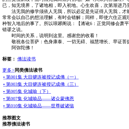
已，知无境界，了诸地相，即入初地。心生欢喜，次第渐进乃
法无我的修学须依人无我，所以必定是先证得人无我，才能
常常会以自己的想法理解，有时会错解；同样，即使六住正观
种智入地后的事了。所以琅琊阁说：【淆讹6：正觉同修会萧
错谬之说。
时间的关系，说明到这里。感谢您的收看！
敬祝各位菩萨：色身康泰、一切无碍、福慧增长、早证菩
阿弥陀佛！
标签：
佛法读书
更多
>
同类佛法读书
• 第001集 大目犍连被授记成佛（一）
• 第003集 大目犍连被授记成佛（三）
• 第005集 化城喻（下）
• 第007集 化城喻品——诸众蒙佛恩
• 第010集 化城喻品——世尊破诸恼
推荐图文
推荐佛法读书