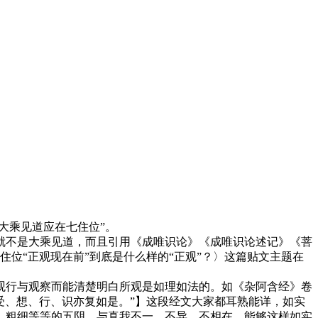
大乘见道应在七住位”。
不是大乘见道，而且引用《成唯识论》《成唯识论述记》《菩
住位“正观现在前”到底是什么样的“正观”？〉这篇贴文主题在
行与观察而能清楚明白所观是如理如法的。如《杂阿含经》卷
受、想、行、识亦复如是。”】这段经文大家都耳熟能详，如实
、粗细等等的五阴，与真我不一、不异、不相在，能够这样如实