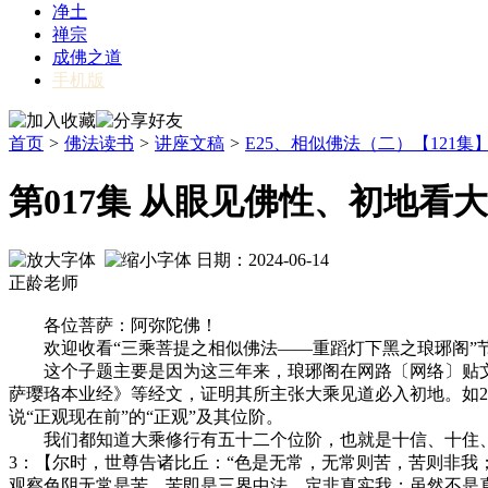
净土
禅宗
成佛之道
手机版
首页
>
佛法读书
>
讲座文稿
>
E25、相似佛法（二）【121集
第017集 从眼见佛性、初地看
日期：2024-06-14
正龄老师
各位菩萨：阿弥陀佛！
欢迎收看“三乘菩提之相似佛法——重蹈灯下黑之琅琊阁”节
这个子题主要是因为这三年来，琅琊阁在网路〔网络〕贴文
萨璎珞本业经》等经文，证明其所主张大乘见道必入初地。如20
说“正观现在前”的“正观”及其位阶。
我们都知道大乘修行有五十二个位阶，也就是十信、十住、
3：【尔时，世尊告诸比丘：“色是无常，无常则苦，苦则非我
观察色阴无常是苦，苦即是三界中法，定非真实我；虽然不是