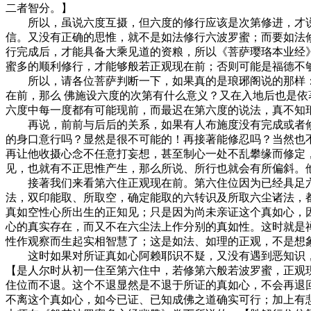
二者智分。】
所以，虽说六度互摄，但六度的修行应该是次第修进，才说
信。又没有正确的思惟，就不是如法修行六波罗蜜；而要如法
行完成后，才能具备大乘见道的资粮，所以《菩萨璎珞本业经
蜜多的顺利修行，才能够般若正观现在前；否则可能是福德不
所以，请各位菩萨判断一下，如果真的是琅琊阁说的那样：通
在前，那么 佛施设六度的次第有什么意义？又在入地后也是
六度中每一度都有可能现前，而最迟在第六度的说法，真不知
再说，前前与后后的关系，如果有人布施度没有完成或者修
的身口意行吗？显然是很不可能的！再接著能修忍吗？当然也
再让他收摄心念不任意打妄想，甚至制心一处不乱攀缘而修定
见，也就有不正思惟产生，那么所说、所行也就会有所偏斜。
接著我们来看第六住正观现在前。第六住位因为已经具足六
法，双印能取、所取空，确定能取的六转识及所取六尘诸法，
真如空性心所出生的正知见；只是因为尚未亲证这个真如心，
心的真实存在，而又不在六尘法上作分别的真如性。这时就是
性作观察而生起实相智慧了；这是如法、如理的正观，不是想
这时如果对所证真如心阿赖耶识不疑，又没有遇到恶知识，
【是人尔时从初一住至第六住中，若修第六般若波罗蜜，正观
住位而不退。这个不退显然是不退于所证的真如心，不会再退
不离这个真如心，如今已证、已知成佛之道确实可行；加上有