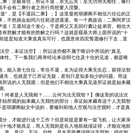
二乘；至极喜住，所证不退，永无忘失；至无功用无相住，修行
就不会有二乘行者之所行而想要入涅槃。
退”，是【不退回二乘】；】这里显然琅琊阁不相信六住位的正
乘，不然就会如同六住前进进退退。有一个典故说：二乘阿罗汉
萨道！又退却这个发心，于是师父又丢回行囊让徒弟背。相信大
道有胜解才能有的胜解之行吗？这就是窥基大师上面所说的“十
个前提是知道大乘道真实可行，也愿意依四宏誓愿修行下去，直
法空，未证法空】；所以这些都不属于唯识中所说的“真见
的体性。下一集我们再举经论来说明七住及十住的见道，都是唯
，能入第七住位，常住不退，名为证得大乘无生忍，获得法智
会退失，也就是于己所证无疑，差别只是知多知少的问题。而这
阁所说的人无我观；但是他们不相信大乘真见道所证就是如来藏
调。
！何者是人无我相？……云何为法无我智？】佛这里的说法次
开始所观的如来藏人无我性的部分；亲证如来藏有这个人无我智
不是琅琊阁贴文中说的，要修到初地人空观与法空观时，才是真
分，才能进行这个工作？但是前提是要有一架飞机，让大家亲
到十地才能具足，而人无我则是在入地前就须证得，才能在地前
心、意、意识、五法、自性，是名菩萨摩诃萨法无我智；得此智