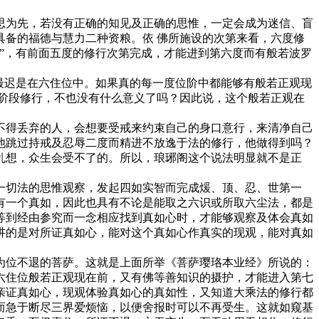
为先，若没有正确的知见及正确的思惟，一定会成为迷信、盲
备的福德与慧力二种资粮。依 佛所施设的次第来看，六度修
”，有前面五度的修行次第完成，才能进到第六度而有般若波罗
最迟是在六住位中。如果真的每一度位阶中都能够有般若正观现
阶段修行，不也没有什么意义了吗？因此说，这个般若正观在
得丢弃的人，会想要受戒来约束自己的身口意行，来清净自己
他跳过持戒及忍辱二度而精进不放逸于法的修行，他做得到吗？
乱想，众生会受不了的。所以，琅琊阁这个说法明显就不是正
切法的思惟观察，发起四如实智而完成煖、顶、忍、世第一
有一个真如，因此也具有不论是能取之六识或所取六尘法，都是
等到经由参究而一念相应找到真如心时，才能够观察及体会真如
讲的是对所证真如心，能对这个真如心作真实的现观，能对真如
位不退的菩萨。这就是上面所举《菩萨璎珞本业经》所说的：
六住位般若正观现在前，又有佛等善知识的摄护，才能进入第七
亲证真如心，现观体验真如心的真如性，又知道大乘法的修行都
而急于断尽三界爱烦恼，以便舍报时可以不再受生。这就如窥基