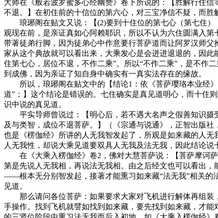
大师在《般若波罗蜜多心经幽赞》卷下所说的：【胜解行住信
不退。】在初住前的十信位的第六心，对三宝净信不疑，而胜
琅琊阁在贴文又说：【(2)要到十住位的第七心（第七住）
观现在前，是亲证真如心阿赖耶识，所以不认为六住圆满入第
带著徒弟行脚，因为徒弟心中作意要行菩萨道而让阿罗汉师父
家从这个典故就可以看出来，大乘发心是会进进退退的，因此
住第七心，居位不退，不作二乘”。所以“不作二乘”，是不作
到成佛，因为亲证了知自身中确实有一真实法存在的缘故。
所以，琅琊阁在贴文中的【结论1：依《菩萨璎珞本业经》所
道”；】这个结论是错误的。七住确实是真见道明心，而十住
识中说的真见道。
平实导师曾说过：【明心后，若不遇大名声之假善知识摄受
及与类智，成位不退菩萨。】（《宗通与说通》，正智出版社，
也是《楞伽经》所讲的人无我智发起了，所观是如来藏的人无
人无我性，却说大乘见道要双具人无我及法无我，因此结论说
在《大乘入楞伽经》卷2，佛对大慧菩萨说：【菩萨摩诃萨当
第是先说人无我相，再说法无我相。由之后经文也可以看出，
——根本无分别智发起，接著才能熏习如来藏“法无我”相关
见道。
那么请问各位菩萨：如果要求大家对飞机进行解体再组装，
手操作。找到飞机就譬如找到如来藏，要先找到如来藏，才能
的三贤位阶段中熏习法无我而后入初地。如《大乘入楞伽经》