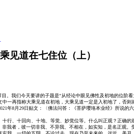
】
大乘见道在七住位（上）
目。我们今天要讲的子题是“从经论中眼见佛性及初地的位阶看
中一再指称大乘见道在初地，大乘见道一定是入初地了，否则就
21年8月29日贴文：〈佛法问答：《菩萨璎珞本业经》所说的六
十行、十回向、十地、等觉、妙觉位等。什么叫正观？正确的观
；非我者，彼一切非我、不异我、不相在，如实知，是名正观。
真实我，一切的五阴，不论过去、现在乃至未来的，远近、美丑