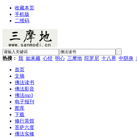
收藏本页
手机版
二维码
热搜：
我
如来藏
心经
明心
三摩地
陀罗尼
十八界
中阴身
首页
文摘
佛法读书
佛法影音
佛法mp3
电子报刊
图库
下载
修行茶馆
菩萨六度
佛法实修