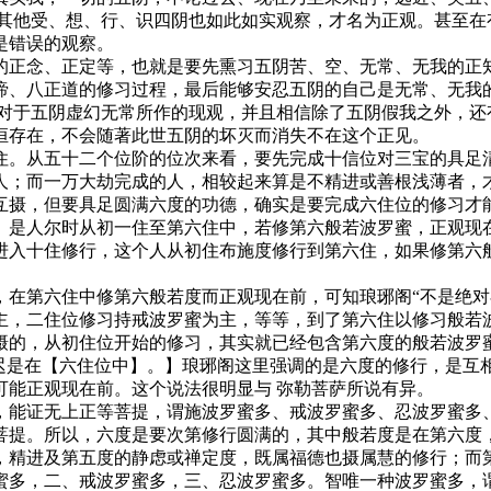
。其他受、想、行、识四阴也如此如实观察，才名为正观。甚至在
是错误的观察。
正念、正定等，也就是要先熏习五阴苦、空、无常、无我的正知
谛、八正道的修习过程，最后能够安忍五阴的自己是无常、无我
法对于五阴虚幻无常所作的现观，并且相信除了五阴假我之外，还
恒存在，不会随著此世五阴的坏灭而消失不在这个正见。
。从五十二个位阶的位次来看，要先完成十信位对三宝的具足清
人；而一万大劫完成的人，相较起来算是不精进或善根浅薄者，
互摄，但要具足圆满六度的功德，确实是要完成六住位的修习才
。是人尔时从初一住至第六住中，若修第六般若波罗蜜，正观现
进入十住修行，这个人从初住布施度修行到第六住，如果修第六
第六住中修第六般若度而正观现在前，可知琅琊阁“不是绝对
主，二住位修习持戒波罗蜜为主，等等，到了第六住以修习般若波
摄的，从初住位开始的修习，其实就已经包含第六度的般若波罗
最迟是在【六住位中】。】琅琊阁这里强调的是六度的修行，是互
可能正观现在前。这个说法很明显与 弥勒菩萨所说有异。
能证无上正等菩提，谓施波罗蜜多、戒波罗蜜多、忍波罗蜜多
菩提。所以，六度是要次第修行圆满的，其中般若度是在第六度
，精进及第五度的静虑或禅定度，既属福德也摄属慧的修行；而第
蜜多，二、戒波罗蜜多，三、忍波罗蜜多。智唯一种波罗蜜多，