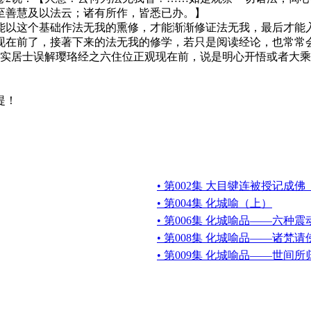
至善慧及以法云；诸有所作，皆悉已办。】
以这个基础作法无我的熏修，才能渐渐修证法无我，最后才能入
现在前了，接著下来的法无我的修学，若只是阅读经论，也常常
平实居士误解璎珞经之六住位正观现在前，说是明心开悟或者大
提！
• 第002集 大目犍连被授记成
• 第004集 化城喻（上）
• 第006集 化城喻品——六种震
• 第008集 化城喻品——诸梵
• 第009集 化城喻品——世间所