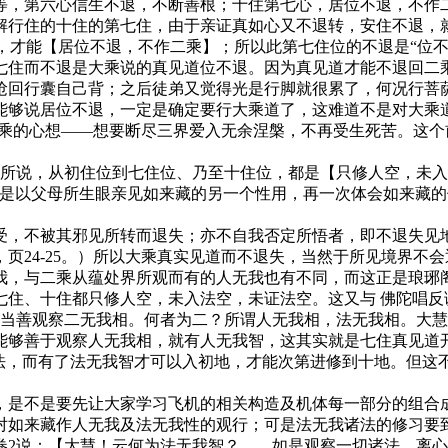
等，第六心信生不退，不断善根；十住第七心，居位不退，不作
解行住的十住的第七住，由于亲证真如心又不退转，安住不退，
，才能【居位不退，不作二乘】；所以此第七住位的不退是“位不
七住而不退是大乘说的真见道位不退。因为真见道才能不退回二
抢回行囊自己背；之后徒弟又觉得光是行脚就很累了，何况行菩
能够说居位不退，一定是确定要行大乘道了，这难道不是对大乘
二乘的心想——想要断尽三界爱入无余涅槃，不再受生死苦。这
说，从初住位到七住位、乃至十住位，都是【只修人空，未入
则是以父母所生眼亲见如来藏的另一个性用，再一次体会如来藏
，不被其邪见所转而退失；亦不自我否定所悟者，即不退失见地
页24-25。）所以大乘真实见道而不退失，当然于所见境界不
我，与二乘从蕴处界所观而有的人无我也有不同，而这正是琅琊
七住、十住都只修人空，未入法空，未证法空。这又与 佛陀唱反
善观察二无我相。何者为二？所谓人无我相，法无我相。大慧
能够善于观察人无我相，就有人无我智，这其实就是七住真见道
的法，而有了法无我智才可以入初地，才能次第进修到十地。但这
是不是要先让大家学习飞机的相关构造及机体每一部分的组合成
对如来藏作人无我及法无我性的观行；可是法无我诸法的修习要
卷2说：【大慧！云何为法无我智？……如是观察一切诸法，离