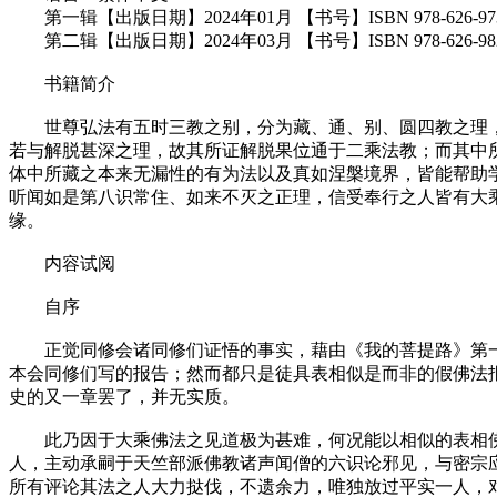
第一辑【出版日期】2024年01月 【书号】ISBN 978-626-9735
第二辑【出版日期】2024年03月 【书号】ISBN 978-626-9825
书籍简介
世尊弘法有五时三教之别，分为藏、通、别、圆四教之理，
若与解脱甚深之理，故其所证解脱果位通于二乘法教；而其中
体中所藏之本来无漏性的有为法以及真如涅槃境界，皆能帮助
听闻如是第八识常住、如来不灭之正理，信受奉行之人皆有大
缘。
内容试阅
自序
正觉同修会诸同修们证悟的事实，藉由《我的菩提路》第一
本会同修们写的报告；然而都只是徒具表相似是而非的假佛法
史的又一章罢了，并无实质。
此乃因于大乘佛法之见道极为甚难，何况能以相似的表相佛
人，主动承嗣于天竺部派佛教诸声闻僧的六识论邪见，与密宗
所有评论其法之人大力挞伐，不遗余力，唯独放过平实一人，