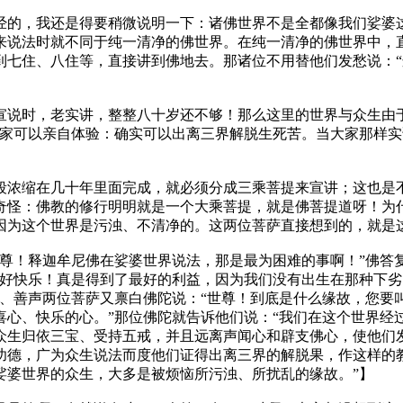
，我还是得要稍微说明一下：诸佛世界不是全都像我们娑婆这
来说法时就不同于纯一清净的佛世界。在纯一清净的佛世界中，
到七住、八住等，直接讲到佛地去。那诸位不用替他们发愁说：“
。
时，老实讲，整整八十岁还不够！那么这里的世界与众生由于
大家可以亲自体验：确实可以出离三界解脱生死苦。当大家那样
浓缩在几十年里面完成，就必须分成三乘菩提来宣讲；这也是不
奇怪：佛教的修行明明就是一个大乘菩提，就是佛菩提道呀！为什
因为这个世界是污浊、不清净的。这两位菩萨直接想到的，就是
！释迦牟尼佛在娑婆世界说法，那是最为困难的事啊！”佛答复
好快乐！真是得到了最好的利益，因为我们没有出生在那种下劣
音、善声两位菩萨又禀白佛陀说：“世尊！到底是什么缘故，您要
喜心、快乐的心。”那位佛陀就告诉他们说：“我们在这个世界经
众生归依三宝、受持五戒，并且远离声闻心和辟支佛心，使他们发
功德，广为众生说法而度他们证得出离三界的解脱果，作这样的
娑婆世界的众生，大多是被烦恼所污浊、所扰乱的缘故。”】