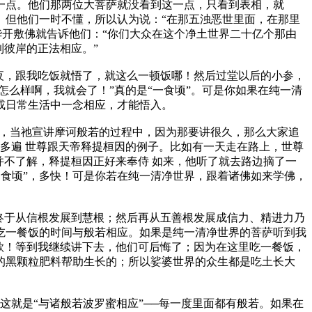
点。他们那两位大菩萨就没看到这一点，只看到表相，就
回。但他们一时不懂，所以认为说：“在那五浊恶世里面，在那里
华开敷佛就告诉他们：“你们大众在这个净土世界二十亿个那由
到彼岸的正法相应。”
夜，跟我吃饭就悟了，就这么一顿饭哪！然后过堂以后的小参，
怎么样啊，我就会了！”真的是“一食顷”。可是你如果在纯一清
或日常生活中一念相应，才能悟入。
理，当祂宣讲摩诃般若的过程中，因为那要讲很久，那么大家追
多遍 世尊跟天帝释提桓因的例子。比如有一天走在路上，世尊
并不了解，释提桓因正好来奉侍 如来，他听了就去路边摘了一
一食顷”，多快！可是你若在纯一清净世界，跟着诸佛如来学佛，
终于从信根发展到慧根；然后再从五善根发展成信力、精进力乃
吃一餐饭的时间与般若相应。如果是纯一清净世界的菩萨听到我
欸！等到我继续讲下去，他们可后悔了；因为在这里吃一餐饭，
的黑颗粒肥料帮助生长的；所以娑婆世界的众生都是吃土长大
这就是“与诸般若波罗蜜相应”──每一度里面都有般若。如果在