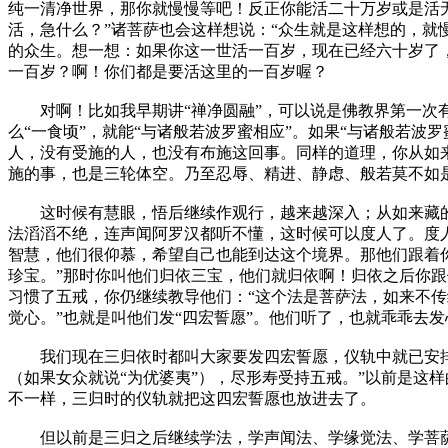
纯一清净世界，那你就慢慢等吧！反正你能活二十万岁或是活
活，急什么？”诸菩萨也会这样想说：“众生就是这样想的，就
的众生。想一想：如果你这一世活一百岁，现在已经六十岁了
一百岁？啊！你们都是要活这里的一百岁喔？
对啊！比如我早期讲“禅净圆融”，可以说是佛教界第一次有
么“一食顷”，就能“与诸般若波罗蜜相应”。如果“与诸般若波
人，没有受施的人，也没有布施这回事。同样的道理，你从如
施的事，也是三轮体空。乃至忍辱、精进、静虑、般若莫不如
这时候有慧眼，悟后继续作观行，越来越深入；从如来藏的
法滔滔不绝，连声闻阿罗汉都听不懂，这时候可以度人了。度
智慧，他们很仰慕，希望自己也能到达这个境界。那他们跟着
珍宝。”那时你叫他们归依三宝，他们就归依啊！归依之后你跟
习惯了五戒，你仍继续教导他们：“这个法是菩萨法，如来不
觉心。”也就是叫他们发“四宏誓愿”。他们听了，也就乖乖去发
我们现在三归依时都叫大家要发四宏誓愿，仪轨中就已安排好
（如果女众就说“为优婆夷”），尽形寿受持五戒。”以前是这
不一样，三归时的仪轨就把这四宏誓愿也放进去了。
但以前是三归之后继续学法，学声闻法、学缘觉法、学菩萨法