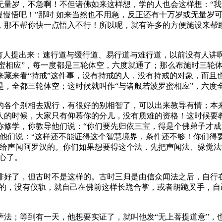
无量岁，不急啊！不但诸佛如来这样想，学的人也会这样想：“
慢慢悟吧！”那时 如来当然也不用急，反正还有十万岁或无量岁
，那不帮你快一点悟入不行！所以呢，就有许多的方便施设来帮
人提出来：速行道与缓行道、易行道与难行道，以前没有人讲
罗蜜相应”，每一度都是三轮体空，六度就通了；那么布施时三轮
来藏来看“持戒”这件事，没有持戒的人，没有持戒的对象，而且
是，全都三轮体空；这时候就叫作“与诸般若波罗蜜相应”，六度
各个别相去观行，有很好的别相智了，可以出来教导有情；本来
人的时候，大家只有仰慕你的分儿，没有质难的资格！这时候要
你修学，你教导他们说：“你们要先归依三宝，得是个佛弟子才
他们说：“这样还不能证得这个智慧境界，条件还不够！你们得
传给声闻阿罗汉的。你们如果想要得这个法，先把声闻法、缘觉
心了。
了，但古时不是这样的。古时三归是由信众闻法之后，自行在
样的，没有仪轨，就自己在佛前这样长跪合掌，或者胡跪叉手，
；等到有一天，他想要实证了，就叫他发“无上菩提道意”，也就