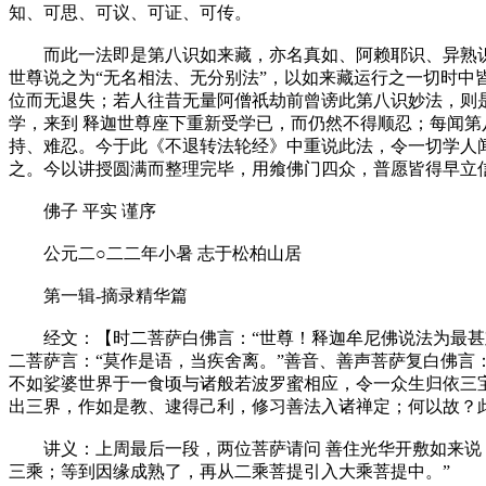
知、可思、可议、可证、可传。
而此一法即是第八识如来藏，亦名真如、阿赖耶识、异熟识
世尊说之为“无名相法、无分别法”，以如来藏运行之一切时中
位而无退失；若人往昔无量阿僧祇劫前曾谤此第八识妙法，则
学，来到 释迦世尊座下重新受学已，而仍然不得顺忍；每闻
持、难忍。今于此《不退转法轮经》中重说此法，令一切学人闻
之。今以讲授圆满而整理完毕，用飨佛门四众，普愿皆得早立
佛子 平实 谨序
公元二○二二年小暑 志于松柏山居
第一辑-摘录精华篇
经文：【时二菩萨白佛言：“世尊！释迦牟尼佛说法为最甚难
二菩萨言：“莫作是语，当疾舍离。”善音、善声菩萨复白佛言
不如娑婆世界于一食顷与诸般若波罗蜜相应，令一众生归依三
出三界，作如是教、逮得己利，修习善法入诸禅定；何以故？
讲义：上周最后一段，两位菩萨请问 善住光华开敷如来说：
三乘；等到因缘成熟了，再从二乘菩提引入大乘菩提中。”