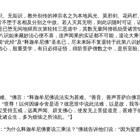
、无垢识，教外别传的禅宗名之为本地风光、莫邪剑、花药栏、
皆不堕于名相及分别之中故。若人灭其无明，则此识随时可证，证
是已堕无间地狱而次第轮转三恶道中，其数无量阿僧祇劫受诸苦
第八识如来藏妙法心便不喜，连声闻果的实证都不可能，遑论大乘
“此经”及“释迦牟尼佛”圣名已，尽未来际不复退转于此第八识
信心，殷重受学，有日必得证悟，得阶菩萨僧数之中，是所至盼
。”佛言：“释迦牟尼佛说法实为甚难。”善音、善声菩萨白佛言
：“世尊！以何因缘令舍是语？彼恶世中说此法难，以是故，我等
宝受持五戒，远离声闻、辟支佛心，使发无上菩提道意，甚难于
此诸众生，多为烦恼之所浊乱。”】
“为什么释迦牟尼佛要说三乘法？”佛就告诉他们说：“因为娑