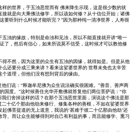
样的世界，于五浊恶世而有 佛来降生示现，这是很少数的状
直接就是向大乘佛法修学，所以该如何修？从十信位开始；诸佛
这要听到什么时候才能听完？”因为那种纯一清净世界，人寿很
五浊的缘故，特别是命浊和见浊，所以不能直接就开讲“唯一
实证了，然后有信心，如来所说莫不信受，这时候才可以教他修
得不然，因为这里的众生有五浊的因缘，就得如是。但是从他
么还要分成三乘来讲？看来这娑婆世界的 世尊未免也太辛苦
这个道理，但他们没有想到背后的缘由。
他们说：“释迦牟尼佛为众生说法确实很困难。”善音、善声两
的国度。”这时候善住光华开敷佛就答复他们两位菩萨说：“你
叫我们舍掉这样的话？在那个五浊恶世里面，演说这个佛法是那
过二十亿个那由他劫来修行、修集各种的善根，不如在娑婆世界
起佛菩提道的无上道意，我说的‘甚难于彼二十亿那由他劫’还
教导、而让众生能够得到对自己有利益的事，而且能修学、熏习