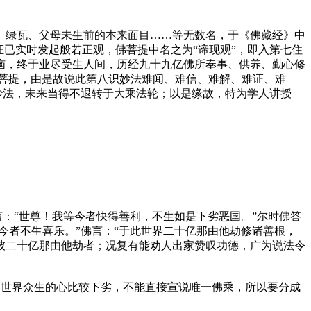
绿瓦、父母未生前的本来面目……等无数名，于《佛藏经》中
已实时发起般若正观，佛菩提中名之为“谛现观”，即入第七住
恼，终于业尽受生人间，历经九十九亿佛所奉事、供养、勤心修
菩提，由是故说此第八识妙法难闻、难信、难解、难证、难
妙法，未来当得不退转于大乘法轮；以是缘故，特为学人讲授
。
：“世尊！我等今者快得善利，不生如是下劣恶国。”尔时佛答
今者不生喜乐。”佛言：“于此世界二十亿那由他劫修诸善根，
彼二十亿那由他劫者；况复有能劝人出家赞叹功德，广为说法令
婆世界众生的心比较下劣，不能直接宣说唯一佛乘，所以要分成