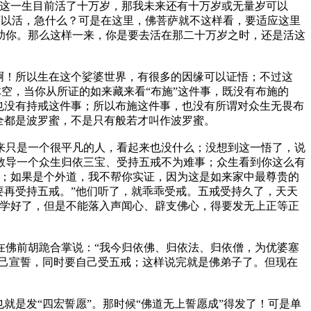
我这一生目前活了十万岁，那我未来还有十万岁或无量岁可以
可以活，急什么？可是在这里，佛菩萨就不这样看，要适应这里
助你。那么这样一来，你是要去活在那二十万岁之时，还是活这
啊！所以生在这个娑婆世界，有很多的因缘可以证悟；不过这
体空，当你从所证的如来藏来看“布施”这件事，既没有布施的
也没有持戒这件事；所以布施这件事，也没有所谓对众生无畏布
全都是波罗蜜，不是只有般若才叫作波罗蜜。
只是一个很平凡的人，看起来也没什么；没想到这一悟了，说
教导一个众生归依三宝、受持五戒不为难事；众生看到你这么有
成；如果是个外道，我不帮你实证，因为这是如来家中最尊贵的
要再受持五戒。”他们听了，就乖乖受戒。五戒受持久了，天天
法学好了，但是不能落入声闻心、辟支佛心，得要发无上正等正
佛前胡跪合掌说：“我今归依佛、归依法、归依僧，为优婆塞
自己宣誓，同时要自己受五戒；这样说完就是佛弟子了。但现在
是发“四宏誓愿”。那时候“佛道无上誓愿成”得发了！可是单