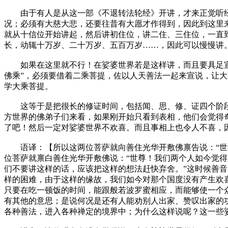
由于有人是从这一部《不退转法轮经》开讲，才来正觉听经的
况；必须有大慈大悲，还要往昔有大愿才作得到，因此到这里
就从十信位开始讲起，然后讲初住位，讲二住、三住位，一直
长，动辄十万岁、二十万岁、五百万岁……，因此可以慢慢讲
如果在这里就不行！在娑婆世界若是这样讲，而且要具足宣说
佛乘”，必须要借着二乘菩提，佐以人天善法一起来宣说，让
学大乘菩提。
这等于是把很长的修证时间，包括闻、思、修、证四个阶段
方世界的佛弟子们来看，如果刚开始只看到表相，他们会觉得
了吧！然后一定对娑婆世界不欢喜。而且事相上也令人不喜，
语译：【所以这两位菩萨就向善住光华开敷佛禀告说：“世尊
位菩萨就禀白善住光华开敷佛说：“世尊！我们两个人如今觉得
们不要讲这样的话，应该把这样的想法赶快弃舍。”这时候善
样的困难，由于这样的缘故，我们如今对那个国度没有产生欢
只要在吃一顿饭的时间，能跟般若波罗蜜相应，而能够使一个
有其他的意思；是说何况是还有人能劝别人出家、赞叹出家的
各种善法，进入各种禅定的境界中；为什么这样说呢？这一些