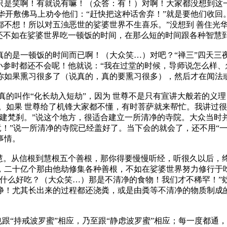
是笑啊！有就说有嘛！（众答：有！）对啊！大家都没想到这一
光华开敷佛马上劝令他们：“赶快把这种话舍弃！”就是要他们收
不想！所以对五浊恶世的娑婆世界不生喜乐。”没想到 善住光
还不如在娑婆世界吃一顿饭的时间，在那么短的时间跟各种智慧
是一顿饭的时间而已啊！（大众笑…）对吧？“禅三”四天三
小参时都还不会呢！他就说：“我在过堂的时候，导师说怎么样、
你如果熏习很多了（说真的，真的要熏习很多），然后才在闻法
的叫作“化长劫入短劫”，因为 世尊不是只有宣讲大般若的义
。如果 世尊给了机锋大家都不懂，有时菩萨就来帮忙。我讲过很
建梵刹。”说这个地方，很适合建立一所清净的寺院。大众当时
竟！”说一所清净的寺院已经盖好了。当下会的就会了，还不用“
事情。
。从信根到慧根五个善根，那你得要慢慢听经，听很久以后，
，二十亿个那由他劫修集各种善根，不如在娑婆世界努力修行于
有什么好吃？（大众笑…）那是不清净的食物！我们才不稀罕！”
净！尤其长出来的过程都还浇粪，或是由粪等不清净的物质制成
跟“持戒波罗蜜”相应，乃至跟“静虑波罗蜜”相应；每一度都通，