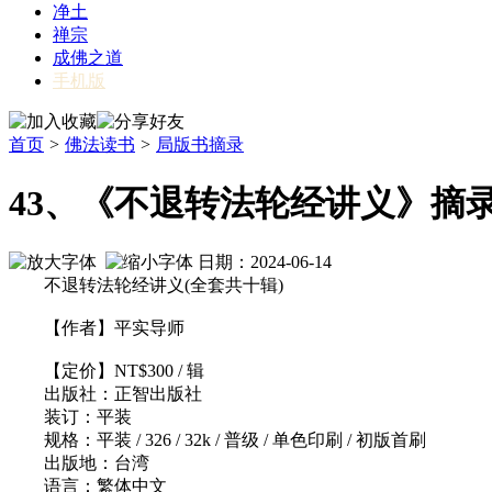
净土
禅宗
成佛之道
手机版
首页
>
佛法读书
>
局版书摘录
43、《不退转法轮经讲义》摘
日期：2024-06-14
不退转法轮经讲义(全套共十辑)
【作者】平实导师
【定价】NT$300 / 辑
出版社：正智出版社
装订：平装
规格：平装 / 326 / 32k / 普级 / 单色印刷 / 初版首刷
出版地：台湾
语言：繁体中文