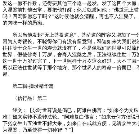
发这一愿不作数，还得要其他三个愿一起发。发了这四个大愿
入涅槃前打他巴掌，要把他打醒；然后就质问他：“佛道无上
吗？四宏誓愿忘了吗？”这时候他就会清醒，再也不入涅槃了
的肉吃一样的愚痴。
所以当他发起“无上菩提道意”，菩萨道的阵容又增加了一分
因为人寿很长。不晓得你们有没有留意到，释迦如来为我们说
往往等于众生一世的寿命就没有了，不是像我们的世界可以流
世界，假使佛寿十万岁，舍寿入涅槃之后，正法继续住世十万
这一世十万岁过完了，下一世照样十万岁这么好过，大不了减
所以正法住世就等于那个地方、那个世界人的寿命一倍而已；
易。
第二辑-摘录精华篇
〈信行品〉第二
经文：【尔时世尊说是偈已，阿难白佛言：“如来今为文殊师利
难！如来实转不退转法轮。”阿难复白佛言：“如来云何方便说
下劣众生出五浊世不解大乘，如来自在成就方便，见诸众生大
为涅槃，乃至使得一切种智’？”】