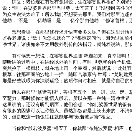
讲义：诸位现在有没有觉得说，生在娑婆世界很好？别光只
说：“哇！在娑婆世界那里当世尊，太辛苦了！”没想到 善住
为众生说法太难了！所以我们不想要去那里。我们对那里连想都
他劫，”不是二十亿劫喔！是二十亿个那由他劫，“修诸善根，
想想看哪：在那里修行求开悟需要多久呢？但在这里开悟真的
监香老师说：“欸！你怎么就会了？”很惊讶问他，因为过堂前
净世界，诸佛如来不太用教外别传的法指导，就纯粹说法。那
有时候想一想说，在娑婆世界追随 释迦如来，真幸福啊！真
随听讲的过程中，在讲经以外的时间，有时 世尊就会给予机锋
突然捡了一根树枝，就在地上画一个圈圈，然后就说：“此处宜
根草，往那画圈的沙地上一插，随即合掌禀告 世尊：“梵刹建
那是好整以暇为你演说诸经；然后你何时相应，就是你自己的
所以在那里“修诸善根”，善根有五个：信、进、念、定、慧
至慧力，那时候你才能悟入般若。所以在那一种纯一清净世界
这里讲的，还没有听到后面，他们会想：“你们娑婆世界的饭
有很多的因缘可以让你悟入。虽然那饭都是土长出来的，不清
的，但是吃这一顿饭往往就能够与“般若波罗蜜”相应。
当你和“般若波罗蜜”相应了，你就跟“布施波罗蜜”相应，也