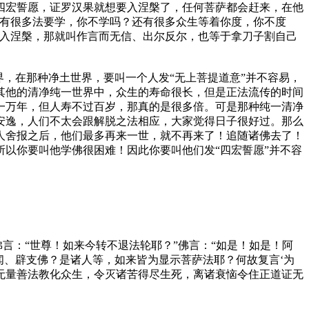
四宏誓愿，证罗汉果就想要入涅槃了，任何菩萨都会赶来，在他
还有很多法要学，你不学吗？还有很多众生等着你度，你不度
果入涅槃，那就叫作言而无信、出尔反尔，也等于拿刀子割自己
，在那种净土世界，要叫一个人发“无上菩提道意”并不容易，
其他的清净纯一世界中，众生的寿命很长，但是正法流传的时间
一万年，但人寿不过百岁，那真的是很多倍。可是那种纯一清净
安逸，人们不太会跟解脱之法相应，大家觉得日子很好过。那么
人舍报之后，他们最多再来一世，就不再来了！追随诸佛去了！
以你要叫他学佛很困难！因此你要叫他们发“四宏誓愿”并不容
言：“世尊！如来今转不退法轮耶？”佛言：“如是！如是！阿
闻、辟支佛？是诸人等，如来皆为显示菩萨法耶？何故复言‘为
无量善法教化众生，令灭诸苦得尽生死，离诸衰恼令住正道证无