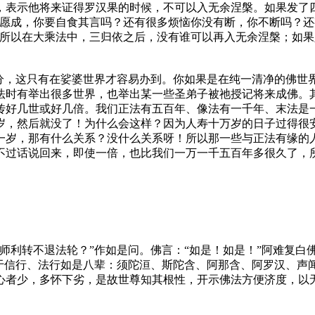
，表示他将来证得罗汉果的时候，不可以入无余涅槃。如果发了
誓愿成，你要自食其言吗？还有很多烦恼你没有断，你不断吗？
。所以在大乘法中，三归依之后，没有谁可以再入无余涅槃；如
，这只有在娑婆世界才容易办到。你如果是在纯一清净的佛世界
法时有举出很多世界，也举出某一些圣弟子被祂授记将来成佛。
传好几世或好几倍。我们正法有五百年、像法有一千年、末法是
岁，然后就没了！为什么会这样？因为人寿十万岁的日子过得很
一岁，那有什么关系？没什么关系呀！所以那一些与正法有缘的
不过话说回来，即使一倍，也比我们一万一千五百年多很久了，所
转不退法轮？”作如是问。佛言：“如是！如是！”阿难复白佛
于信行、法行如是八辈：须陀洹、斯陀含、阿那含、阿罗汉、声
心者少，多怀下劣，是故世尊知其根性，开示佛法方便济度，以