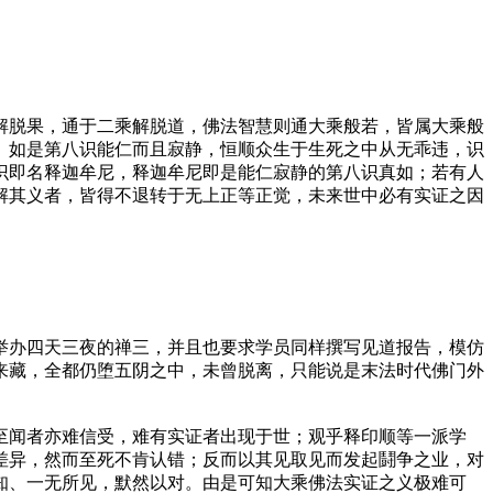
脱果，通于二乘解脱道，佛法智慧则通大乘般若，皆属大乘般
。如是第八识能仁而且寂静，恒顺众生于生死之中从无乖违，识
识即名释迦牟尼，释迦牟尼即是能仁寂静的第八识真如；若有人
解其义者，皆得不退转于无上正等正觉，未来世中必有实证之因
办四天三夜的禅三，并且也要求学员同样撰写见道报告，模仿
来藏，全都仍堕五阴之中，未曾脱离，只能说是末法时代佛门外
闻者亦难信受，难有实证者出现于世；观乎释印顺等一派学
差异，然而至死不肯认错；反而以其见取见而发起鬪争之业，对
知、一无所见，默然以对。由是可知大乘佛法实证之义极难可