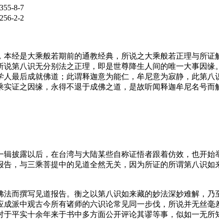
5-8-7
6-2-2
本经是大乘般若期前的通教经典，所说之大乘般若正理与所证解
所说第八识无分别法之正理，即是世尊降生人间的唯一大事因缘
学人最后成就佛道；此谓释迦意为能仁，牟尼意为寂静，此第八
乘实证之因缘，永得不退于成佛之道，是故听闻释迦牟尼名号而
辑披露以后，在台湾与大陆某些自称证悟者跟着仿效，也开始举
报告，与三乘菩提中的见道全然无关，因为所证的所谓第八识如
法而撰写见道报告。衡之以第八识如来藏的妙法深妙难解，乃至
应成派中观古今所有诸师的六识论常见同一步伐，所说并无丝毫
对于平实十余年来于书中多方面公开评论其谬等事，似如一无所