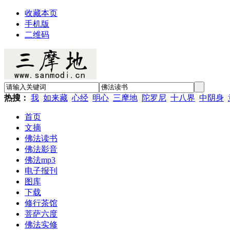
收藏本页
手机版
二维码
热搜：
我
如来藏
心经
明心
三摩地
陀罗尼
十八界
中阴身
首页
文摘
佛法读书
佛法影音
佛法mp3
电子报刊
图库
下载
修行茶馆
菩萨六度
佛法实修