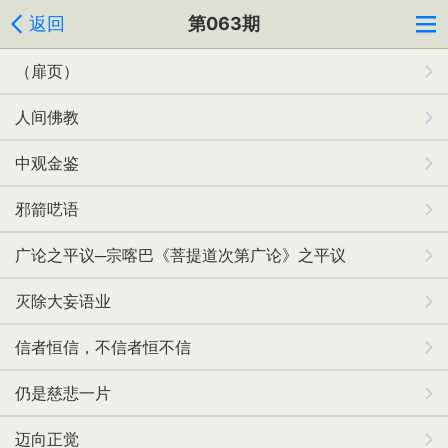
返回
第063期
（扉页）
人间佛教
中观金鉴
邪箭呓语
广论之平议─宗喀巴《菩提道次第广论》之平议
灭除大妄语业
信者恒信，不信者恒不信
仍是慈悲一片
迈向正觉