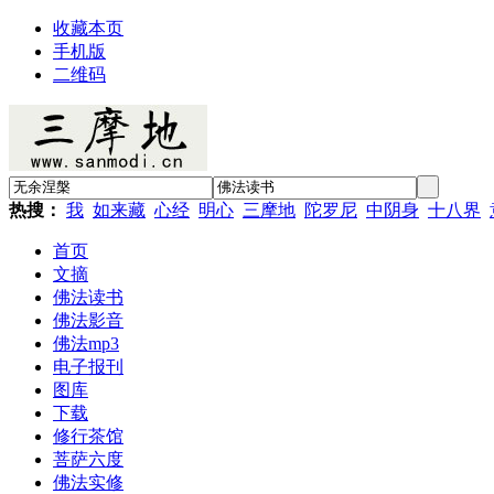
收藏本页
手机版
二维码
热搜：
我
如来藏
心经
明心
三摩地
陀罗尼
中阴身
十八界
首页
文摘
佛法读书
佛法影音
佛法mp3
电子报刊
图库
下载
修行茶馆
菩萨六度
佛法实修