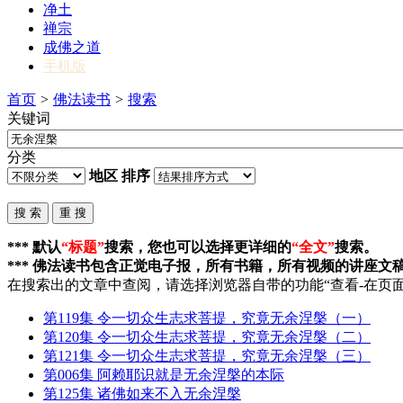
净土
禅宗
成佛之道
手机版
首页
>
佛法读书
>
搜索
关键词
分类
地区
排序
*** 默认
“标题”
搜索，您也可以选择更详细的
“全文”
搜索。
*** 佛法读书包含正觉电子报，所有书籍，所有视频的讲座文
在搜索出的文章中查阅，请选择浏览器自带的功能“查看-在页面
第119集 令一切众生志求菩提，究竟
无余涅槃
（一）
第120集 令一切众生志求菩提，究竟
无余涅槃
（二）
第121集 令一切众生志求菩提，究竟
无余涅槃
（三）
第006集 阿赖耶识就是
无余涅槃
的本际
第125集 诸佛如来不入
无余涅槃