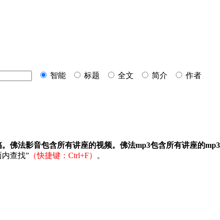
智能
标题
全文
简介
作者
稿。佛法影音包含所有讲座的视频。佛法mp3包含所有讲座的mp
内查找”
（快捷键：Ctrl+F）
。