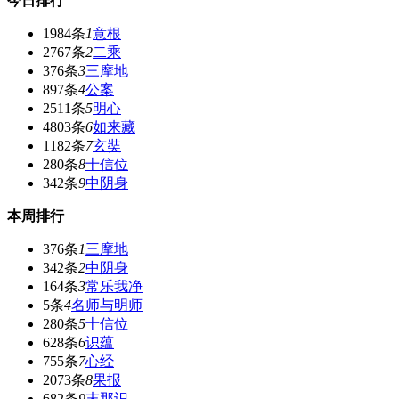
今日排行
1984条
1
意根
2767条
2
二乘
376条
3
三摩地
897条
4
公案
2511条
5
明心
4803条
6
如来藏
1182条
7
玄奘
280条
8
十信位
342条
9
中阴身
本周排行
376条
1
三摩地
342条
2
中阴身
164条
3
常乐我净
5条
4
名师与明师
280条
5
十信位
628条
6
识蕴
755条
7
心经
2073条
8
果报
682条
9
末那识