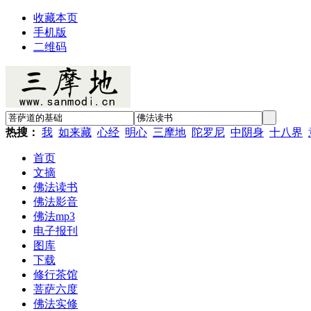
收藏本页
手机版
二维码
热搜：
我
如来藏
心经
明心
三摩地
陀罗尼
中阴身
十八界
首页
文摘
佛法读书
佛法影音
佛法mp3
电子报刊
图库
下载
修行茶馆
菩萨六度
佛法实修