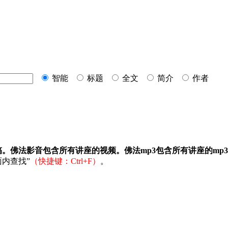
智能
标题
全文
简介
作者
稿。佛法影音包含所有讲座的视频。佛法mp3包含所有讲座的mp
内查找”
（快捷键：Ctrl+F）
。