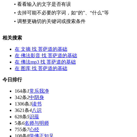
• 看看输入的文字是否有误
• 去掉可能不必要的字词，如“的”、“什么”等
• 调整更确切的关键词或搜索条件
相关搜索
在
文摘
找 菩萨道的基础
在
佛法影音
找 菩萨道的基础
在
佛法mp3
找 菩萨道的基础
在
图库
找 菩萨道的基础
今日排行
164条
1
常乐我净
342条
2
中阴身
1306条
3
读书
3621条
4
八识
628条
5
识蕴
5条
6
名师与明师
755条
7
心经
108条
8
学佛正知见