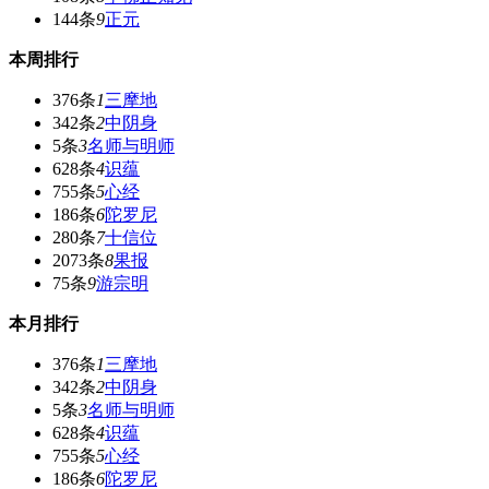
144条
9
正元
本周排行
376条
1
三摩地
342条
2
中阴身
5条
3
名师与明师
628条
4
识蕴
755条
5
心经
186条
6
陀罗尼
280条
7
十信位
2073条
8
果报
75条
9
游宗明
本月排行
376条
1
三摩地
342条
2
中阴身
5条
3
名师与明师
628条
4
识蕴
755条
5
心经
186条
6
陀罗尼