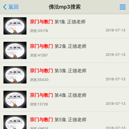
返回
佛法mp3搜索
宗门与教门
第1集 正德老师
2018-07-13
浏览:35178
宗门与教门
第2集 正德老师
2018-07-13
浏览:41267
宗门与教门
第3集 正德老师
2018-07-13
浏览:55430
宗门与教门
第4集 正德老师
2018-07-13
浏览:13728
宗门与教门
第5集 正德老师
2018-07-13
浏览:48635