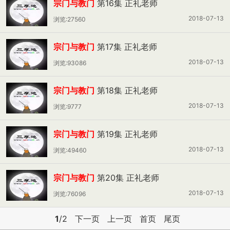
宗门与教门
第16集 正礼老师
2018-07-13
浏览:27560
宗门与教门
第17集 正礼老师
2018-07-13
浏览:93086
宗门与教门
第18集 正礼老师
2018-07-13
浏览:9777
宗门与教门
第19集 正礼老师
2018-07-13
浏览:49460
宗门与教门
第20集 正礼老师
2018-07-13
浏览:76096
1
/2
下一页
上一页
首页
尾页