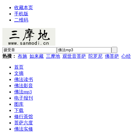
收藏本页
手机版
二维码
热搜：
布施
如来藏
三摩地
观世音菩萨
陀罗尼
佛菩萨
心经
首页
文摘
佛法读书
佛法影音
佛法mp3
电子报刊
图库
下载
修行茶馆
菩萨六度
佛法实修