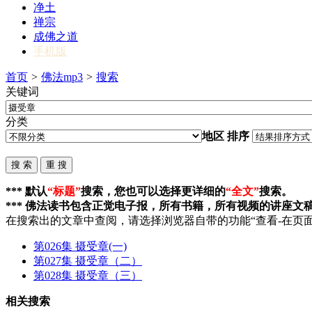
净土
禅宗
成佛之道
手机版
首页
>
佛法mp3
>
搜索
关键词
分类
地区
排序
*** 默认
“标题”
搜索，您也可以选择更详细的
“全文”
搜索。
*** 佛法读书包含正觉电子报，所有书籍，所有视频的讲座文
在搜索出的文章中查阅，请选择浏览器自带的功能“查看-在页面
第026集
摄受章
(一)
第027集
摄受章
（二）
第028集
摄受章
（三）
相关搜索