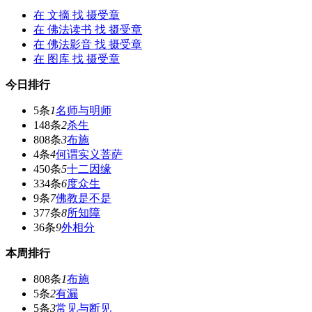
在
文摘
找 摄受章
在
佛法读书
找 摄受章
在
佛法影音
找 摄受章
在
图库
找 摄受章
今日排行
5条
1
名师与明师
148条
2
杀生
808条
3
布施
4条
4
何谓实义菩萨
450条
5
十二因缘
334条
6
度众生
9条
7
佛教是不是
377条
8
所知障
36条
9
外相分
本周排行
808条
1
布施
5条
2
有漏
5条
3
常见与断见