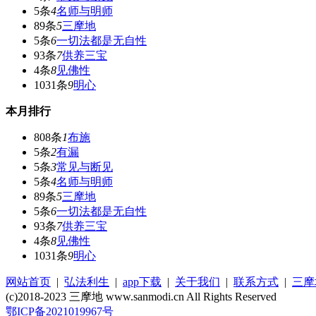
5条
4
名师与明师
89条
5
三摩地
5条
6
一切法都是无自性
93条
7
供养三宝
4条
8
见佛性
1031条
9
明心
本月排行
808条
1
布施
5条
2
有漏
5条
3
常见与断见
5条
4
名师与明师
89条
5
三摩地
5条
6
一切法都是无自性
93条
7
供养三宝
4条
8
见佛性
1031条
9
明心
网站首页
|
弘法利生
|
app下载
|
关于我们
|
联系方式
|
三摩
(c)2018-2023 三摩地 www.sanmodi.cn All Rights Reserved
鄂ICP备2021019967号