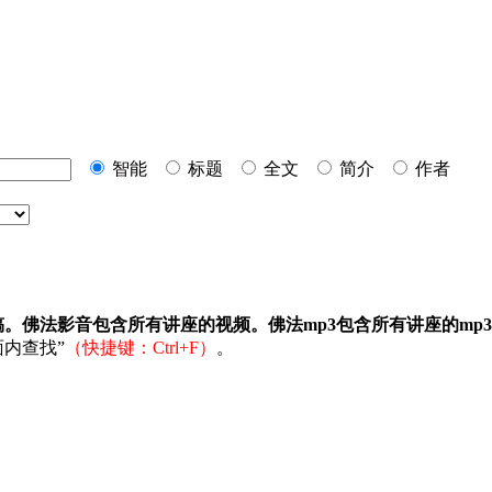
智能
标题
全文
简介
作者
稿。佛法影音包含所有讲座的视频。佛法mp3包含所有讲座的mp
内查找”
（快捷键：Ctrl+F）
。