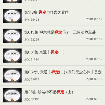
第113集
禅定
与静虑之异同
2018-07-12
浏览:56431
第015集 禅宗就是
禅定
吗？ 正伟法师主讲
2018-07-12
浏览:62265
第081集 宗通非
禅定
(一)
2018-07-12
浏览:61730
第082集 宗通非
禅定
(二)+宗门无念心体非是定
心
2018-07-12
浏览:83658
第35集 般若禅不是
禅定
（上）
2018-07-12
浏览:80396