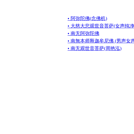
• 阿弥陀佛(念佛机)
• 大慈大悲观世音菩萨(女声纯净
• 南无阿弥陀佛
• 南無本师释迦牟尼佛 (男声女
• 南无观世音菩萨(周艳泓)