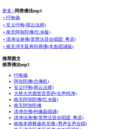
更多
>
同类佛法mp3
• 忏悔偈
• 安义忏悔(祺云法师)
• 南无阿弥陀佛(忆乡版)
• 清净法身佛(觉慧法音合唱团_粤语)
• 南无消灾延寿药师佛(木鱼唱诵版)
推荐图文
推荐佛法mp3
忏悔偈
阿弥陀佛(念佛机)
安义忏悔(祺云法师)
大慈大悲观世音菩萨(女声纯净)
南无阿弥陀佛(忆乡版)
南无阿弥陀佛
清净念佛(柯佩磊唱诵)
清净法身佛(觉慧法音合唱团_粤语)
南無本师释迦牟尼佛 (男声女声合唱)