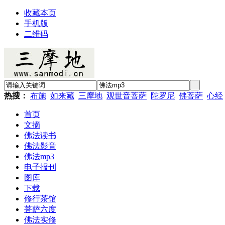
收藏本页
手机版
二维码
热搜：
布施
如来藏
三摩地
观世音菩萨
陀罗尼
佛菩萨
心经
首页
文摘
佛法读书
佛法影音
佛法mp3
电子报刊
图库
下载
修行茶馆
菩萨六度
佛法实修