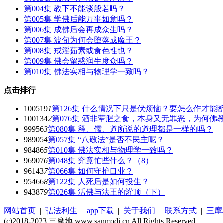
第004集 教下不能谈般若吗？
第005集 学佛后能万事如意吗？
第006集 成佛后会再成众生吗？
第007集 波旬为何会堕落成魔王？
第008集 戒淫茹素或食色性也？
第009集 佛会留惑润生度众吗？
第010集 佛法实相与物理学一致吗？
点击排行
100519
1
第126集 什么情况下只是伏烦恼？要怎么作才能
100134
2
第076集 酒非荤腥之食，本身又无罪恶，为何佛
99956
3
第080集 释、儒、道所说的道理都是一样的吗？
98905
4
第057集 “八敬法”是否不民主呢？
98486
5
第010集 佛法实相与物理学一致吗？
96907
6
第048集 究竟忙些什么？（8）
96143
7
第066集 如何守护口业？
95466
8
第122集 人死后是如何投生？
94387
9
第026集 活佛与法王的灌顶（下）
网站首页
|
弘法利生
|
app下载
|
关于我们
|
联系方式
|
三摩
(c)2018-2023 三摩地 www.sanmodi.cn All Rights Reserved