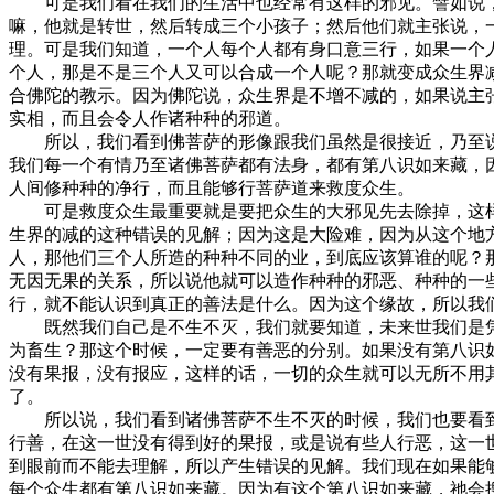
可是我们看在我们的生活中也经常有这样的邪见。譬如说，
嘛，他就是转世，然后转成三个小孩子；然后他们就主张说，
理。可是我们知道，一个人每个人都有身口意三行，如果一个
个人，那是不是三个人又可以合成一个人呢？那就变成众生界
合佛陀的教示。因为佛陀说，众生界是不增不减的，如果说主
实相，而且会令人作诸种种的邪道。
所以，我们看到佛菩萨的形像跟我们虽然是很接近，乃至说
我们每一个有情乃至诸佛菩萨都有法身，都有第八识如来藏，
人间修种种的净行，而且能够行菩萨道来救度众生。
可是救度众生最重要就是要把众生的大邪见先去除掉，这样
生界的减的这种错误的见解；因为这是大险难，因为从这个地
人，那他们三个人所造的种种不同的业，到底应该算谁的呢？
无因无果的关系，所以说他就可以造作种种的邪恶、种种的一
行，就不能认识到真正的善法是什么。因为这个缘故，所以我
既然我们自己是不生不灭，我们就要知道，未来世我们是凭
为畜生？那这个时候，一定要有善恶的分别。如果没有第八识
没有果报，没有报应，这样的话，一切的众生就可以无所不用
了。
所以说，我们看到诸佛菩萨不生不灭的时候，我们也要看到
行善，在这一世没有得到好的果报，或是说有些人行恶，这一
到眼前而不能去理解，所以产生错误的见解。我们现在如果能
每个众生都有第八识如来藏。因为有这个第八识如来藏，祂会