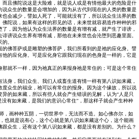
。而且佛陀说这是大险难，就是说人或是有情他最大的危险是什
为说众生的数量是会增加的，因为从古代到现在的人类的数量是
来也会减少，譬如人死了，可能就没有了，所以说众生法界的数
。佛陀说，如果有这样的邪见的话，未来世就容易造作种种的邪
堕了，因为他认为众生法界的数量是有增有减，就产生了诽谤，
去诽谤说众生界有增有减，那他在未来世也会沦堕到恶趣里面。
灭的。
的佛菩萨或是雕塑的佛菩萨，我们所看到的是祂的应化身。譬
有他的应化身。可是应化身它跟我们现在的色身是一样的，它是
那就不一样，因为祂真正的果报身祂是常住的；可是这个常住
法身，我们众生、我们人或畜生道有情一样有第八识如来藏，
救度众生的福业，祂可以有常住的报身。因为这个缘故，所以说
变异的如来藏，所以有些人就会产生错误的见解，认为“人是只
是没有如来藏，是我们的意识心常住”，那这样子就会产生种种
师，画种种五阴，一切世界中，无法而不造。如心佛亦尔，如
同，也就是说有心，这个心就是第八识如来藏这个心，这个能画
佛跟众生，还有这个第八识如来藏，都是没有差别的。为什么？