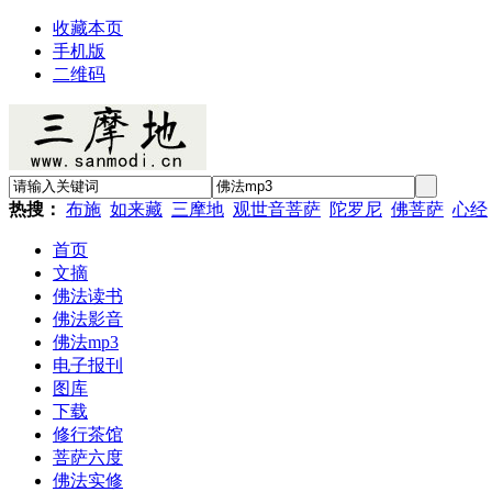
收藏本页
手机版
二维码
热搜：
布施
如来藏
三摩地
观世音菩萨
陀罗尼
佛菩萨
心经
首页
文摘
佛法读书
佛法影音
佛法mp3
电子报刊
图库
下载
修行茶馆
菩萨六度
佛法实修