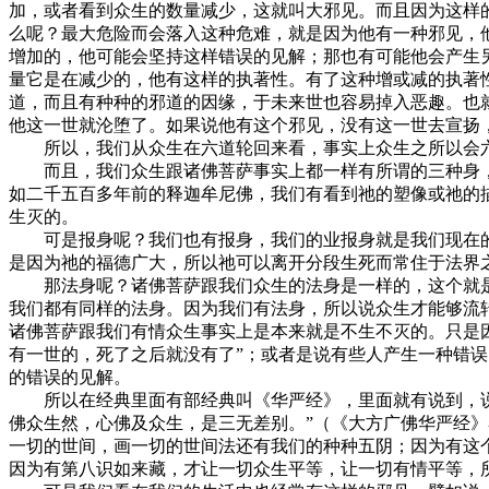
加，或者看到众生的数量减少，这就叫大邪见。而且因为这样
么呢？最大危险而会落入这种危难，就是因为他有一种邪见，
增加的，他可能会坚持这样错误的见解；那也有可能他会产生
量它是在减少的，他有这样的执著性。有了这种增或减的执著
道，而且有种种的邪道的因缘，于未来世也容易掉入恶趣。也
他这一世就沦堕了。如果说他有这个邪见，没有这一世去宣扬
所以，我们从众生在六道轮回来看，事实上众生之所以会六
而且，我们众生跟诸佛菩萨事实上都一样有所谓的三种身，
如二千五百多年前的释迦牟尼佛，我们有看到祂的塑像或祂的
生灭的。
可是报身呢？我们也有报身，我们的业报身就是我们现在的
是因为祂的福德广大，所以祂可以离开分段生死而常住于法界
那法身呢？诸佛菩萨跟我们众生的法身是一样的，这个就是
我们都有同样的法身。因为我们有法身，所以说众生才能够流
诸佛菩萨跟我们有情众生事实上是本来就是不生不灭的。只是
有一世的，死了之后就没有了”；或者是说有些人产生一种错误
的错误的见解。
所以在经典里面有部经典叫《华严经》，里面就有说到，说“
佛众生然，心佛及众生，是三无差别。”（《大方广佛华严经
一切的世间，画一切的世间法还有我们的种种五阴；因为有这
因为有第八识如来藏，才让一切众生平等，让一切有情平等，