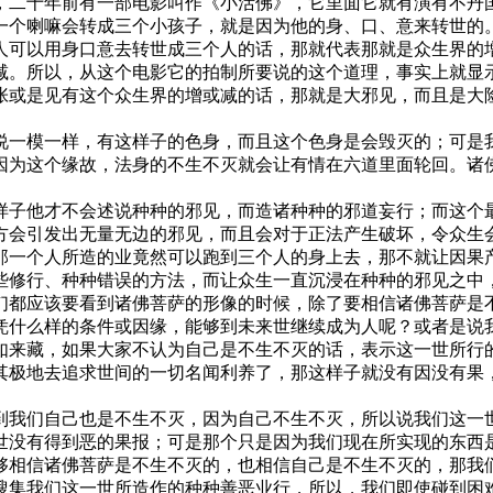
二十年前有一部电影叫作《小活佛》，它里面它就有演有不丹国
一个喇嘛会转成三个小孩子，就是因为他的身、口、意来转世的
人可以用身口意去转世成三个人的话，那就代表那就是众生界的
减。所以，从这个电影它的拍制所要说的这个道理，事实上就显
张或是见有这个众生界的增或减的话，那就是大邪见，而且是大
一模一样，有这样子的色身，而且这个色身是会毁灭的；可是我
因为这个缘故，法身的不生不灭就会让有情在六道里面轮回。诸
子他才不会述说种种的邪见，而造诸种种的邪道妄行；而这个最
方会引发出无量无边的邪见，而且会对于正法产生破坏，令众生
那一个人所造的业竟然可以跑到三个人的身上去，那不就让因果
些修行、种种错误的方法，而让众生一直沉浸在种种的邪见之中
们都应该要看到诸佛菩萨的形像的时候，除了要相信诸佛菩萨是
什么样的条件或因缘，能够到未来世继续成为人呢？或者是说我
如来藏，如果大家不认为自己是不生不灭的话，表示这一世所行
其极地去追求世间的一切名闻利养了，那这样子就没有因没有果
我们自己也是不生不灭，因为自己不生不灭，所以说我们这一世
世没有得到恶的果报；可是那个只是因为我们现在所实现的东西
够相信诸佛菩萨是不生不灭的，也相信自己是不生不灭的，那我
搜集我们这一世所造作的种种善恶业行，所以，我们即使碰到困