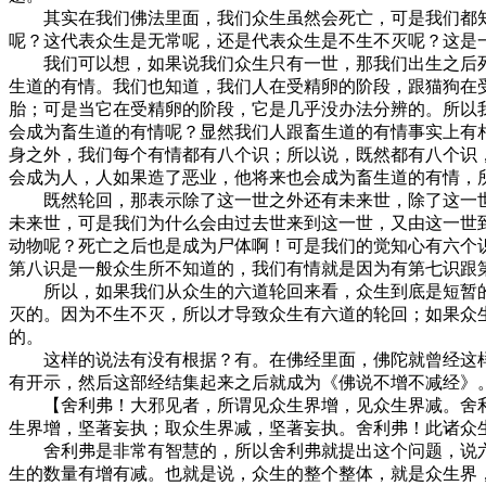
其实在我们佛法里面，我们众生虽然会死亡，可是我们都知
呢？这代表众生是无常呢，还是代表众生是不生不灭呢？这是
我们可以想，如果说我们众生只有一世，那我们出生之后死
生道的有情。我们也知道，我们人在受精卵的阶段，跟猫狗在
胎；可是当它在受精卵的阶段，它是几乎没办法分辨的。所以
会成为畜生道的有情呢？显然我们人跟畜生道的有情事实上有
身之外，我们每个有情都有八个识；所以说，既然都有八个识
会成为人，人如果造了恶业，他将来也会成为畜生道的有情，
既然轮回，那表示除了这一世之外还有未来世，除了这一世
未来世，可是我们为什么会由过去世来到这一世，又由这一世
动物呢？死亡之后也是成为尸体啊！可是我们的觉知心有六个
第八识是一般众生所不知道的，我们有情就是因为有第七识跟
所以，如果我们从众生的六道轮回来看，众生到底是短暂的
灭的。因为不生不灭，所以才导致众生有六道的轮回；如果众
的。
这样的说法有没有根据？有。在佛经里面，佛陀就曾经这样的
有开示，然后这部经结集起来之后就成为《佛说不增不减经》
【舍利弗！大邪见者，所谓见众生界增，见众生界减。舍利
生界增，坚著妄执；取众生界减，坚著妄执。舍利弗！此诸众
舍利弗是非常有智慧的，所以舍利弗就提出这个问题，说六
生的数量有增有减。也就是说，众生的整个整体，就是众生界