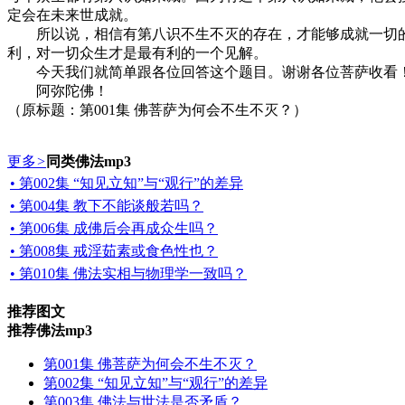
定会在未来世成就。
所以说，相信有第八识不生不灭的存在，才能够成就一切的
利，对一切众生才是最有利的一个见解。
今天我们就简单跟各位回答这个题目。谢谢各位菩萨收看
阿弥陀佛！
（原标题：第001集 佛菩萨为何会不生不灭？）
更多
>
同类佛法mp3
• 第002集 “知见立知”与“观行”的差异
• 第004集 教下不能谈般若吗？
• 第006集 成佛后会再成众生吗？
• 第008集 戒淫茹素或食色性也？
• 第010集 佛法实相与物理学一致吗？
推荐图文
推荐佛法mp3
第001集 佛菩萨为何会不生不灭？
第002集 “知见立知”与“观行”的差异
第003集 佛法与世法是否矛盾？