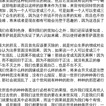
家里面的这种轮回转世的制度。然后它里面就有说到有一个喇
。这部电影就是以这样的故事来作为主轴，来宣传轮回转世的道
增加，因为一个人可以变成三个人。可是如果一个人可以变成三
示了众生的邪见，因为这个所说不符合法界的实相，而且也不符
险难，将来或者是现在都有可能会沦堕于恶趣的，因为这违反了
们在看到色身、看到我们的觉知心之外，我们还应该要知道，
佛菩萨就是因为实证了第八识如来藏，所以使得诸佛菩萨愿意在
大的邪见，而且首先应该要灭除的，就是对众生界的增或对众
会认为法界里面没有因果。因为，如果说一个人可以变成三个
产生混乱，让因果不能成立了嘛！那就会变成无因无果啊！因为
，而不能回归于正法。因为不能回归于正法，就没有真正的修
不生不灭之外，我们也要反观自己，也是不生不灭。
们凭著什么样的因缘或是什么样的条件，将来会升天或是沦堕
的种种恶没有果报，没有什么报应，那这一世所行的种种善行也
，那社会就混乱了，这个世间就有种种的欺诈、种种的邪恶诸行
所造作的种种善恶业行必然有它的果报。也许我们现见有些人
是过去世的，那我们这世所造的要在未来世实现，只是我们只看
们就要知道其中必有因果，而这个因果就是因为我们每个有情、
难，或是顺境，我们都要知道，我们现在所造种种善恶业行，一