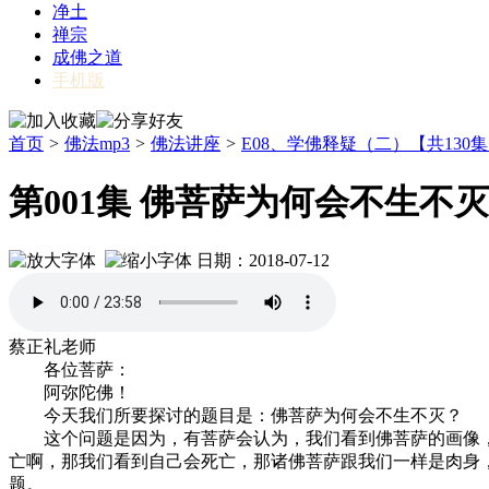
净土
禅宗
成佛之道
手机版
首页
>
佛法mp3
>
佛法讲座
>
E08、学佛释疑（二）【共130
第001集 佛菩萨为何会不生不
日期：2018-07-12
蔡正礼老师
各位菩萨：
阿弥陀佛！
今天我们所要探讨的题目是：佛菩萨为何会不生不灭？
这个问题是因为，有菩萨会认为，我们看到佛菩萨的画像，我
亡啊，那我们看到自己会死亡，那诸佛菩萨跟我们一样是肉身
题。