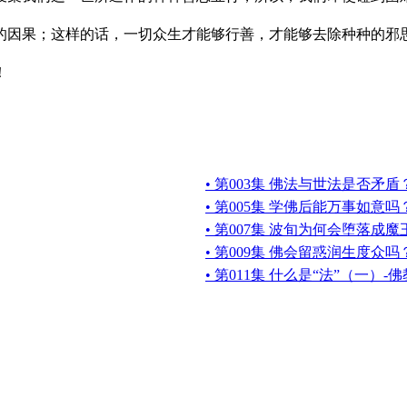
因果；这样的话，一切众生才能够行善，才能够去除种种的邪思
！
• 第003集 佛法与世法是否矛盾
• 第005集 学佛后能万事如意吗
• 第007集 波旬为何会堕落成魔
• 第009集 佛会留惑润生度众吗
• 第011集 什么是“法”（一）