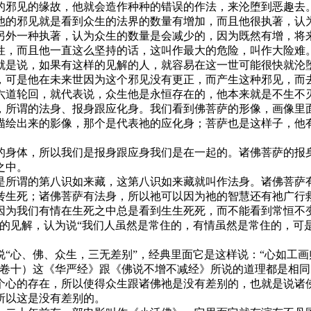
的邪见的缘故，他就会造作种种的错误的作法，来沦堕到恶趣去
他的邪见就是看到众生的法界的数量有增加，而且他很执著，认
另外一种执著，认为众生的数量是会减少的，因为既然有增，将
性，而且他一直这么坚持的话，这叫作最大的危险，叫作大险难
就是说，如果有这样的见解的人，就容易在这一世可能很快就沦
，可是他在未来世因为这个邪见没有更正，而产生这种邪见，而
道轮回，就代表说，众生他是永恒存在的，他本来就是不生不
所谓的法身、报身跟应化身。我们看到佛菩萨的形像，画像里面
描绘出来的影像，那个是代表祂的应化身；菩萨也是这样子，他
身体，所以我们是报身跟应身我们是在一起的。诸佛菩萨的报身
之中。
所谓的第八识如来藏，这第八识如来藏就叫作法身。诸佛菩萨有
转生死；诸佛菩萨有法身，所以祂可以因为祂的智慧还有祂广行
因为我们有情在生死之中总是看到生生死死，而不能看到常恒不
的见解，认为说“我们人虽然是常住的，有情虽然是常住的，可
心、佛、众生，三无差别”，经典里面它是这样说：“心如工画
》卷十）这《华严经》跟《佛说不增不减经》所说的道理都是相
个心的存在，所以使得众生跟诸佛祂是没有差别的，也就是说诸
所以这是没有差别的。