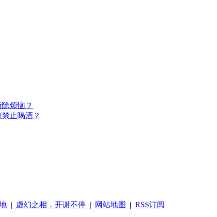
断除烦恼？
教禁止喝酒？
地
|
虚幻之相，开谢不停
|
网站地图
|
RSS订阅