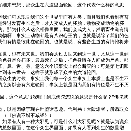
细来想想，那众生在六道里面轮回，这个代表什么样的意思
我们可以现见我们这个世界里面有人类，而且我们也看到有畜
是经过发育生长之后，才人变成人的胚胎，动物变成动物的胚
的。那为什么从这么相像里面，我们会成为人，然后畜生道有情
动物啊！事实上动物都是有八识心王的，也就是说除了我们的色
我们有情是彼此在轮回的。也就是说，有些畜生道的有情牠将来
世，也有未来世。我们会从过去世来到这一世，又从这一世到
的色身是会朽坏，最后死亡之后，把色身留在人间成为尸首。那
耳、鼻、舌、身、意这六个识事实上都会断灭的；可是第七识跟
世到未来世去，这样子就形成了众生的六道轮回。
众生的时候，事实上我们每一个众生事实上本质上也是不生不
情之所以会有六道轮回，事实上就是因为我们有情也是不生不灭
回，这个意思很深喔！到底佛陀您说的意思是什么呢？”佛陀就
，以是因缘于现在世堕诸恶趣。舍利弗！大险难者，所谓取众
】（《佛说不增不减经》）
如果有人有一种大邪见，可是什么叫大邪见呢？就是认为说众
的总数里面，在这个众生界里面，如果有人看到众生的数量增