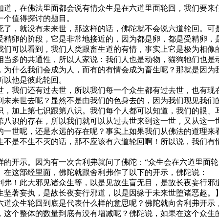
道，在佛法里面都会说有情众生是在六道里面轮回，我们要来仔
一个值得探讨的题目。
了，就没有未来世，那这样的话，佛陀就不会说六道轮回。可是
受精卵的阶段，它是非常地接近的，因为都是卵，都是受精卵，
我们可以看到，我们人类跟畜生道的有情，事实上它是极为相像
相当多的共通性，所以人家说：我们人也是动物，猫狗牠们也是
，为什么我们会成为人，而有的有情会成为畜生呢？那就是因为
所以他是彼此轮回。
，我们还有过去世，所以我们每一个众生都有过去世，也有现在
到未来世去呢？显然不是由我们的色身去的，因为我们现见我们
识，加上第七识跟第八识。我们每个人都可以知道，我们的眼、
第八识的存在，所以我们就可以从过去世来到这一世，又从这一
一世呢，还是永远的存在呢？事实上如果我们从佛法的道理来看
生不是不生不灭的话，那不应该有六道轮回啊！所以说，我们有
开示。因为有一次舍利弗就问了佛陀：“众生会在六道里面轮
。在这部经里面，佛陀就跟舍利弗作了以下的开示，佛陀说：
弗！此大邪见诸众生等，以是见故生盲无目，是故长夜妄行邪道
生坚著妄执，是故长夜妄行邪道，以是因缘于未来世堕诸恶趣。
道众生轮回到底是代表什么样的意思呢？佛陀就向舍利弗开示，
，这个整体的数量到底有没有增减呢？佛陀说，如果在这个众生