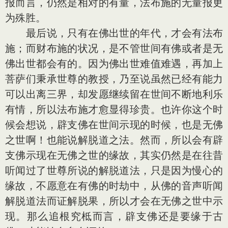
报而言，仍然是相对的有量，法布施的无量报更
为殊胜。
最后说，只有在佛出世的年代，才会有法布
施；而财布施的状况，是不管世间有佛或者是无
佛出世都会有的。因为佛出世难值难遇，再加上
菩萨们秉承世尊的教授，乃至说虽然已经有能力
可以出离三界，却发愿继续留在世间不断地利乐
有情，所以法布施才愈显得珍贵。也许你这个时
候会想说，辟支佛在世间示现的时候，也是无佛
之世啊！也能说解脱道之法。然而，所以会有辟
支佛示现在无佛之世的缘故，其实仍然是在往昔
听闻过了世尊所说的解脱道法，只是因为慢心的
缘故，不愿意在有佛的时劫中，从佛的音声听闻
解脱道法而证解脱果，所以才会在无佛之世中示
现。那么追根究柢而言，辟支佛还是要缘于古