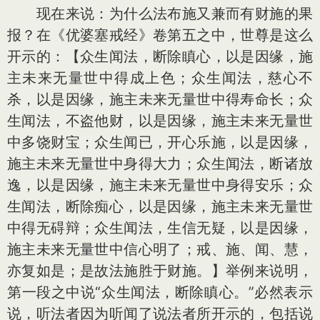
现在来说：为什么法布施又兼而有财施的果
报？在《优婆塞戒经》卷第五之中，世尊是这么
开示的：【众生闻法，断除瞋心，以是因缘，施
主未来无量世中得成上色；众生闻法，慈心不
杀，以是因缘，施主未来无量世中得寿命长；众
生闻法，不盗他财，以是因缘，施主未来无量世
中多饶财宝；众生闻已，开心乐施，以是因缘，
施主未来无量世中身得大力；众生闻法，断诸放
逸，以是因缘，施主未来无量世中身得安乐；众
生闻法，断除痴心，以是因缘，施主未来无量世
中得无碍辩；众生闻法，生信无疑，以是因缘，
施主未来无量世中信心明了；戒、施、闻、慧，
亦复如是；是故法施胜于财施。】举例来说明，
第一段之中说“众生闻法，断除瞋心。”必然表示
说，听法者因为听闻了说法者所开示的，包括说