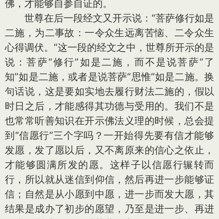
佛，才能够自参自证的。
世尊在后一段经文又开示说：“菩萨修行如是
二施，为二事故：一令众生远离苦恼、二令众生
心得调伏。”这一段的经文之中，世尊所开示的是
说：菩萨“修行”如是二施，而不是说菩萨“了
知”如是二施，或者是说菩萨“思惟”如是二施。换
句话说，这是要如实地去履行财法二施的，假以
时日之后，才能感得其功德与受用的。我们不是
也常常听善知识在开示佛法义理的时候，总会提
到“信愿行”三个字吗？一开始得先要有信才能够
发愿，发了愿以后，又不离原来的信心之依止，
才能够圆满所发的愿。这样子以信愿行辗转而
行，所以就从迷信到仰信，然后再进一步能够证
信；自然是从小愿到中愿，进一步而发大愿，其
结果是成办了初步的愿望，乃至是进一步、再进