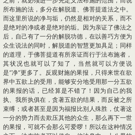
之前，就必须进一步先定义法布施的范围，而说
所布施的法，多分在解脱道、佛菩提道法之中。
而这里所说的净与垢，仍然是相对的关系，而不
是绝对的净或者是绝对的垢。因为亲证了佛法之
后，自己有了一分的解脱功德，在以善巧方便为
众生说法的同时，解脱道的智慧更加具足；同样
的道理，于佛菩提道有所亲证而行于法布施者，
其状况也就可以了知了，当然就可以方便说
是“净”更多了。反观财施的果报，只得来世在欲
界中五欲上的受用，能够安分地受用那一分五欲
的果报的话，已经算是不错了！因为自己的我
执、我所执俱在，贪著五欲的结果，而反被之所
束缚；或者甚至是因为福报比别人殊胜，仗著这
一分的势力而去欺压其他的众生，那么再下一世
的果报，可就不会那么可爱啰！所以在这种情况