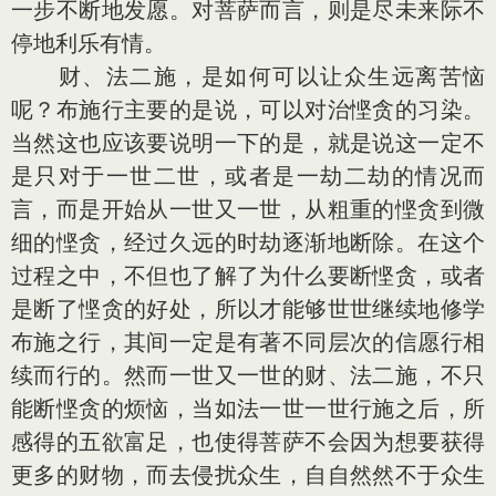
一步不断地发愿。对菩萨而言，则是尽未来际不
停地利乐有情。
财、法二施，是如何可以让众生远离苦恼
呢？布施行主要的是说，可以对治悭贪的习染。
当然这也应该要说明一下的是，就是说这一定不
是只对于一世二世，或者是一劫二劫的情况而
言，而是开始从一世又一世，从粗重的悭贪到微
细的悭贪，经过久远的时劫逐渐地断除。在这个
过程之中，不但也了解了为什么要断悭贪，或者
是断了悭贪的好处，所以才能够世世继续地修学
布施之行，其间一定是有著不同层次的信愿行相
续而行的。然而一世又一世的财、法二施，不只
能断悭贪的烦恼，当如法一世一世行施之后，所
感得的五欲富足，也使得菩萨不会因为想要获得
更多的财物，而去侵扰众生，自自然然不于众生