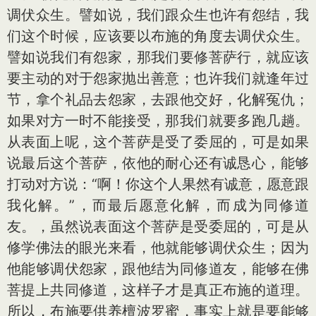
调伏众生。譬如说，我们跟众生也许有怨结，我
们这个时候，应该要以布施的角度去调伏众生。
譬如说我们有怨家，那我们要修菩萨行，就应该
要主动的对于怨家抛出善意；也许我们就逢年过
节，拿个礼品去怨家，去跟他交好，化解冤仇；
如果对方一时不能接受，那我们就要多跑几趟。
从表面上呢，这个菩萨是受了委屈的，可是如果
说最后这个菩萨，依他的耐心还有诚恳心，能够
打动对方说：“啊！你这个人果然有诚意，愿意跟
我化解。”，而最后愿意化解，而成为同修道
友。，虽然说表面这个菩萨是受委屈的，可是从
修学佛法的眼光来看，他就能够调伏众生；因为
他能够调伏怨家，跟他结为同修道友，能够在佛
菩提上共同修道，这样子才是真正布施的道理。
所以，布施要供养檀波罗蜜，事实上就是要能够