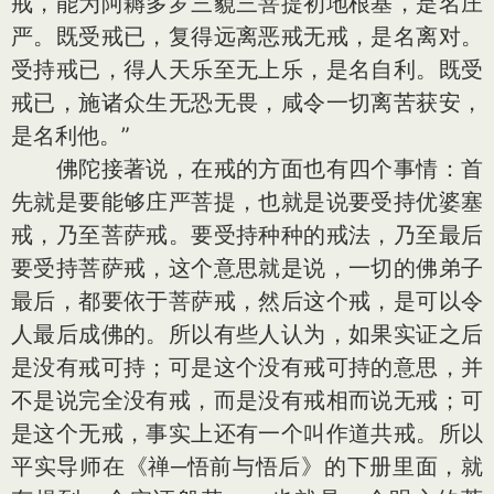
戒，能为阿耨多罗三藐三菩提初地根基，是名庄
严。既受戒已，复得远离恶戒无戒，是名离对。
受持戒已，得人天乐至无上乐，是名自利。既受
戒已，施诸众生无恐无畏，咸令一切离苦获安，
是名利他。”
佛陀接著说，在戒的方面也有四个事情：首
先就是要能够庄严菩提，也就是说要受持优婆塞
戒，乃至菩萨戒。要受持种种的戒法，乃至最后
要受持菩萨戒，这个意思就是说，一切的佛弟子
最后，都要依于菩萨戒，然后这个戒，是可以令
人最后成佛的。所以有些人认为，如果实证之后
是没有戒可持；可是这个没有戒可持的意思，并
不是说完全没有戒，而是没有戒相而说无戒；可
是这个无戒，事实上还有一个叫作道共戒。所以
平实导师在《禅─悟前与悟后》的下册里面，就