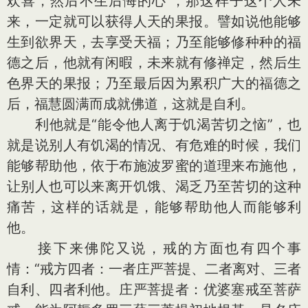
欢喜，然后不生后悔的心 ，那这样子这个人未
来，一定就可以获得人天的果报。譬如说他能够
生到欲界天，去享受天福；乃至能够修种种的福
德之后，他就有闲暇，未来就有修禅定，然后生
色界天的果报；乃至最后因为累积广大的福德之
后，福慧圆满而成就佛道，这就是自利。
利他就是“能令他人离于饥渴苦切之恼”，也
就是说别人有饥渴的情况、有危难的时候，我们
能够帮助他，依于布施波罗蜜的道理来布施他，
让别人也可以来离开饥饿、渴乏乃至苦切的这种
痛苦，这样的话就是，能够帮助他人而能够利
他。
接下来佛陀又说，戒的方面也有四个事
情：“戒方四者：一者庄严菩提、二者离对、三者
自利、四者利他。庄严菩提者：优婆塞戒至菩萨