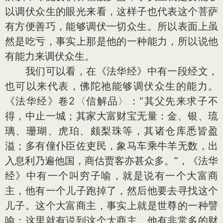
以调伏众生的眼光来看，这样子也代表这个菩萨
有方便善巧，能够调伏一切众生。所以表面上虽
然是吃亏，事实上那是他的一种能力，所以说他
有能力来调伏众生。
我们可以看，在《法华经》中有一段经文，
也可以来代表，佛陀祂能够调伏众生的能力。
《法华经》卷2〈信解品〉：“其父先来求子不
得，中止一城；其家大富财宝无量：金、银、琉
璃、珊瑚、虎珀、颇梨珠等，其诸仓库悉皆盈
溢；多有僮仆臣佐吏民，象马车乘牛羊无数，出
入息利乃遍他国，商估贾客亦甚众多。”，《法华
经》中有一个叫穷子喻，就是说有一个大富商
主，他有一个儿子跑掉了，然后他要去寻找这个
儿子。这个大富商主，事实上就是世尊的一种譬
喻；这里就有说到这个大商主，他有非常多的财