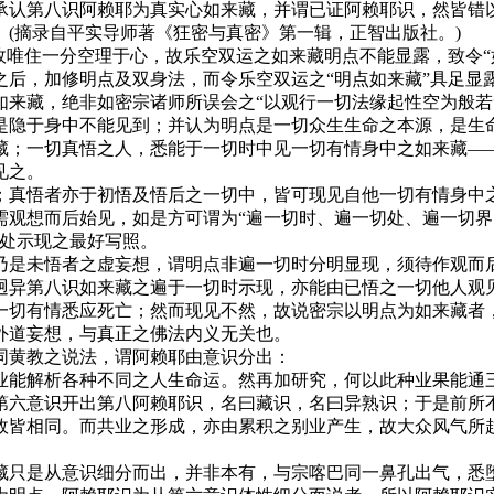
认第八识阿赖耶为真实心如来藏，并谓已证阿赖耶识，然皆错以
(摘录自平实导师著《狂密与真密》第一辑，正智出版社。)
唯住一分空理于心，故乐空双运之如来藏明点不能显露，致令“
之后，加修明点及双身法，而令乐空双运之“明点如来藏”具足显
藏，绝非如密宗诸师所误会之“以观行一切法缘起性空为般若
是隐于身中不能见到；并认为明点是一切众生生命之本源，是生
藏；一切真悟之人，悉能于一切时中见一切有情身中之如来藏—
见之。
真悟者亦于初悟及悟后之一切中，皆可现见自他一切有情身中之
观想而后始见，如是方可谓为“遍一切时、遍一切处、遍一切界
切处示现之最好写照。
是未悟者之虚妄想，谓明点非遍一切时分明显现，须待作观而后
迥异第八识如来藏之遍于一切时示现，亦能由已悟之一切他人观
一切有情悉应死亡；然而现见不然，故说密宗以明点为如来藏者
外道妄想，与真正之佛法内义无关也。
黄教之说法，谓阿赖耶由意识分出：
能解析各种不同之人生命运。然再加研究，何以此种业果能通三
第六意识开出第八阿赖耶识，名曰藏识，名曰异熟识；于是前所
故皆相同。而共业之形成，亦由累积之别业产生，故大众风气所趋
只是从意识细分而出，并非本有，与宗喀巴同一鼻孔出气，悉堕