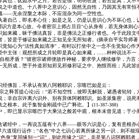
也，犹如水中之月。若云是假，明明在波；若云是真，又不可得；
之中道也。十八界中之意识心，固然无自性，乃因其无有常恒不
藏——无余涅槃之本际，不应混杂为同一空性也。
著自己，即名本心住；如是之见，仍是认意识心为不坏心也，认
耶识方是本心故。今者密宗上师占旦目“心从身有，若无身体则心
识如来藏，昧于佛法真旨，非是佛法之正修行者也。今于此段文
，皆是于修证如来藏之正知见全无所知者。(摘录自平实导师著
知心为“法性真如清净”，有时以打坐中之一念不生觉知心作
经中主张：观想所成之月轮即是真心如来藏，……种种说法不一
相矛盾？”彼密宗诸师便故作神秘，要求学人继续修学，力言：
一无所成，堕于外道邪知邪见邪修邪证之中、抱恨而殁；凡此皆
经佛旨，不承认有第八阿赖耶识，宗喀巴如是云：
之释菩提心论)云：“若不知空性，彼即无解脱，诸愚者轮转，
说；非自宗许离六识外、别有异体阿赖耶识。如圣派集密，说死
。此于集智金刚疏中已广释讫。】(11-387-388)
，即已显示宗喀巴于大乘法之般若中观，根本未曾见道；于小乘
经中，一再说五蕴有十八界——眼等六识是心，复有意根亦心，
界六道现行运作；“名色”中之七识心若离所缘之另一识，则不能
与“色身”复同缘别一“识”，则此所缘之“识”，非是第八识阿赖