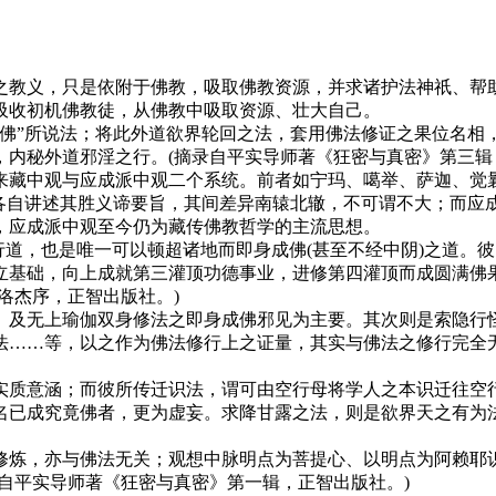
教义，只是依附于佛教，吸取佛教资源，并求诸护法神祇、帮助
吸收初机佛教徒，从佛教中吸取资源、壮大自己。
”所说法；将此外道欲界轮回之法，套用佛法修证之果位名相
内秘外道邪淫之行。(摘录自平实导师著《狂密与真密》第三辑
藏中观与应成派中观二个系统。前者如宁玛、噶举、萨迦、觉曩
而各自讲述其胜义谛要旨，其间差异南辕北辙，不可谓不大；而应
，应成派中观至今仍为藏传佛教哲学的主流思想。
难行道，也是唯一可以顿超诸地而即身成佛(甚至不经中阴)之道
立基础，向上成就第三灌顶功德事业，进修第四灌顶而成圆满佛
洛杰序，正智出版社。)
及无上瑜伽双身修法之即身成佛邪见为主要。其次则是索隐行怪
法……等，以之作为佛法修行上之证量，其实与佛法之修行完全
质意涵；而彼所传迁识法，谓可由空行母将学人之本识迁往空行
名已成究竟佛者，更为虚妄。求降甘露之法，则是欲界天之有为
炼，亦与佛法无关；观想中脉明点为菩提心、以明点为阿赖耶识
自平实导师著《狂密与真密》第一辑，正智出版社。)