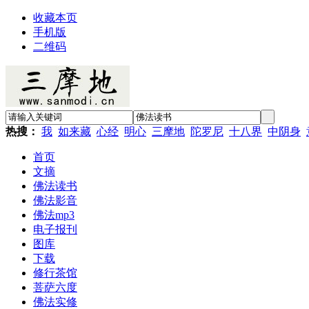
收藏本页
手机版
二维码
热搜：
我
如来藏
心经
明心
三摩地
陀罗尼
十八界
中阴身
首页
文摘
佛法读书
佛法影音
佛法mp3
电子报刊
图库
下载
修行茶馆
菩萨六度
佛法实修