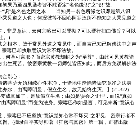
果乃至四果圣者皆不敢否定“名色缘识”之“识”故。
“识”是名色之因之本——当知另一名色所缘之识即是第八识
小乘见道之人也；何况彼等不回心阿罗汉所不能知之大乘见道之
本，非是意识，云何宗喀巴可以硬拗？可以硬行扭曲佛旨？可以
社。)
之根本，堕于常见外道之常见中，而自言已知已解佛法中之声
，宗喀巴却执取意识为常不坏法故。
，何圣可言耶？而密宗黄教却封之为“至尊”，由此可见黄教诸
方出生死苦。彼密宗黄教一切师徒皆应知此，而后方免误解佛法
为金刚心：
诸菩萨无始相续心性本净，于诸地中渐除诸垢究竟净之法身，
，由离障明显，假立生名，故无始终生灭。】(21-322)
变成真如了，是故假立生名；由如是误会之歪理，而说“真如
“由离障明显”而变为法身。宗喀巴作如是言，可见未断“意识心
，宗喀巴不应坚执“意识觉知心常不坏灭”之邪见，密宗行者不
真旨。(摘录自平实导师著《狂密与真密》第一辑，正智出版