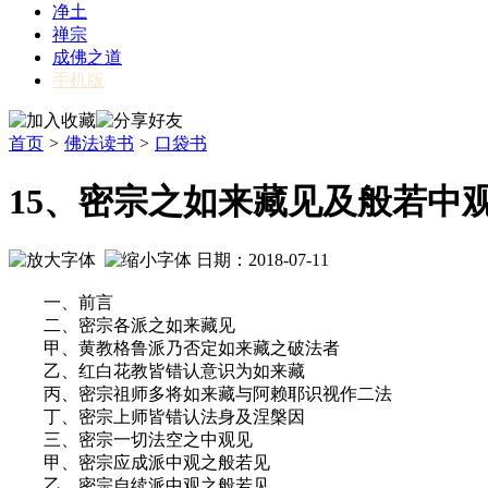
净土
禅宗
成佛之道
手机版
首页
>
佛法读书
>
口袋书
15、密宗之如来藏见及般若中
日期：2018-07-11
一、前言
二、密宗各派之如来藏见
甲、黄教格鲁派乃否定如来藏之破法者
乙、红白花教皆错认意识为如来藏
丙、密宗祖师多将如来藏与阿赖耶识视作二法
丁、密宗上师皆错认法身及涅槃因
三、密宗一切法空之中观见
甲、密宗应成派中观之般若见
乙、密宗自续派中观之般若见