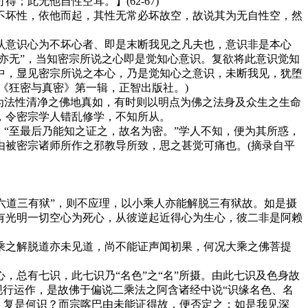
此无他自性空耳。】(62-67)
坏性，依他而起，其性无常必坏故空，故说其为无自性空，然
意识心为不坏心者、即是末断我见之凡夫也，意识非是本心
亦无”，当知密宗所说之心即是觉知心意识。复欲将此意识觉知
中，显见密宗所说之本心，乃是觉知心之意识，未断我见，犹堕
《狂密与真密》第一辑，正智出版社。)
为法性清净之佛地真如，有时则以明点为佛之法身及众生之生命
，令密宗学人错乱修学，不知所从。
“至最后乃能知之证之，故名为密。”学人不知，便为其所惑，
由被密宗诸师所作之邪教导所致，思之甚觉可痛也。(摘录自平
六道三有狱”，则不应理，以小乘人亦能解脱三有狱故。如是摄
有光明一切空心为死心，从彼逆起近得心为生心，彼二非是阿赖
之解脱道亦未见道，尚不能证声闻初果，何况大乘之佛菩提
总有七识，此七识乃“名色”之“名”所摄。由此七识及色身故
现行运作，是故佛于偏说二乘法之阿含诸经中说“识缘名色、名
耶者，复是何识？而宗喀巴由未能证得故，便否定之；如是我见深