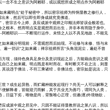
一念不生之意识为阿赖耶，或以观想所成之明点作为阿赖耶
如来藏明点”处于秘密中，所以密宗祖师为怜悯显教之修行人，
露出来，然后可以即生即身成就究竟佛道。
”，密宗古今上师、及应成派中观师之印顺法师皆误会般若也。
命之根本。然而明点实是观想而后出生，并非本有而隐于身中。
—阿赖耶识——不断现行运作。未悟之人以不具见地故，不能见
如来藏分明现前，不需观想而后始现。不论修与未修、悟与未
、遍一切识”之如来藏；禅宗祖师所言“头角混泥尘，遍处不曾
方现，须待色身具足身分及意识现起之后，方能藉由意识之观
见自己之如来藏。明点既是有时而在、有时断灭不在之法，则显
，其说违于佛法，不符三乘诸经，非佛法也，密宗如是说法，只
世？或生起异熟，而贮藏种能发起现行？尚无一人可以解释之
不便解释者，皆能迎刃而解，其于共业尤为善巧，谓同为人类，
，日益下劣，唯物是尚，背叛唯心正理，但遂(逐)外境物欲，
应成派中观之邪见中。只因不能证得显教所说之第八识，所以