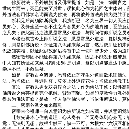
佛所说法，不外解脱道及佛菩提道；如是二法，综而言之，则
世转生而来，死已能去至后世，误执此心作为轮回之主体识，
外道法套用佛学名词而说为佛法，再将彼外道法高推为更胜于
断我见后尚须除断我执，我执断已，名为三界一切人天应供
灵知心、及静坐至一念不生之离念灵知心为佛地真如，悉堕意
之凡夫；依此而弘之法悉是常见外道法，与民间信仰所说之灵
今者密教古今上师所说之法，悉是常见外道法，复以鬼神夜
修，则是以佛所说：亲证第八识如来藏为首，然后依所证如来藏
识故知实相，以证此识故起后得智中之一切种智少分，名为道
然密教却因不能证得第八识如来藏，因之不能发起般若慧；
中人知其所证如来藏阿赖耶识即是明点。复以明点能通达中脉
崇拜不已，不敢生疑。
如是，密教古今诸师，悉皆依止莲花生外道而欲求证佛法，
法，悉当依止 释迦世尊，莫依止外道莲花生；当依止佛教正
复次，密教以男女双身淫合之法，作为佛法正修；以性高潮
佛所说之佛菩提道完全抵触、背道而驰。如是印度教性力派外
得名为佛法正修？是故一切人修学佛法者，当依佛所说法，莫依
二、密宗各派之如来藏见
密宗古今祖师一向以意识为佛所说之如来藏，并以意识觉知心
【兹先讲本心住的道理：心从身有，若无身体则心亦无；故
觉，无法则无想，故根尘触三，缺一不可。六根六尘六识互相