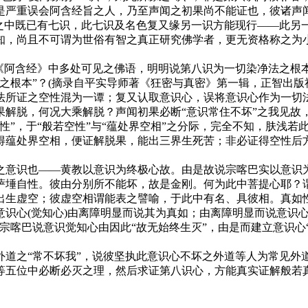
严重误会阿含经旨之人，乃至声闻之初果尚不能证也，彼诸声闻初
中既已有七识，此七识及名色复又缘另一识方能现行——此另一
知，尚且不可谓为世俗有智之真正研究佛学者，更无资格称之为
阿含经》中多处可见之佛语，明明说第八识为一切染净法之根
之根本”？(摘录自平实导师著《狂密与真密》第一辑，正智出版
所证之空性混为一谭；复又认取意识心，误将意识心作为一切法
果解脱，何况大乘解脱？声闻初果必断“意识常住不坏”之我见故
，于“般若空性”与“蕴处界空相”之分际，完全不知，肤浅若此
得蕴处界空相，便证解脱果，能出三界生死苦；非必证得空性后
意识也——黄教以意识为终极心故。由是故说宗喀巴实以意识
埵自性。彼由分别所不能坏，故是金刚。何为此中菩提心耶？谓
虚空；彼虚空相谓能表之譬喻，于此中有名、具彼相。真如性亦尔
心(觉知心)由离障明显而说其为真如；由离障明显而说意识心
宗喀巴说意识觉知心由因此“故无始终生灭”，由是而建立意识心
之“常不坏我”，说彼坚执此意识心不坏之外道等人为常见外道
等五位中必断必灭之理，然后求证第八识心，方能真实证解般若