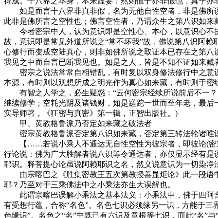
得成。十八界之本身，本来虚妄；然则假乎亦非假也，真乎亦非真
如是而言十八界非真非假，名为无他自性空者，非是佛所说
此非是佛所言之空性也；佛言空性者，乃谓众生之第八识如来
今者密宗中人，认为意识即是空性心、本心，以意识心不执
故，意识即是常见外道所说之“常不坏我”故，佛说第八识阿赖
心修行而变成空陆真心，则非如佛所说之取证本已存在之第八
我见之中而自言已断我见也。如是之人，皆是不知不证如来藏者
密宗之说法常常自相错乱，有时复以双身修法修行中之意识觉
本源，有时则以观想所成之明光作为真心如来藏，有时则于密
有智之人学之，必生疑惑：“云何密宗经续所说前后不一？自
继续修学；空耗光阴及诸钱财，如是蹉跎一世而至年老，最后
实导师著，《狂密与真密》第一辑，正智出版社。)
甲、黄教格鲁派乃否定如来藏之破法者
密宗黄教格鲁派否定第八识如来藏，否定第三转法轮诸唯识
【……若说小乘人不通达无自性空性为彼宗者，即彼论(密宗
行论说：佛为广大胜解者说八识等令通达者，亦仅显示经有是
耶识。释菩提心论虽说阿赖耶识之名，然义说意识为一切染净法之根本
由宗喀巴之《胜集密教王五次第教授善显炬论》此一段语中
耶？乃至对于三乘佛法中之小乘法亦生大误解也。
此谓宗喀巴误解小乘法之基本法义：小乘法中，佛于四阿含诸
有受想行蕴，合称“名色”。名色七识必须缘另一识，方能于三
色缘识”。名色之“名”中既已有六识及意根等七识，而此“名”