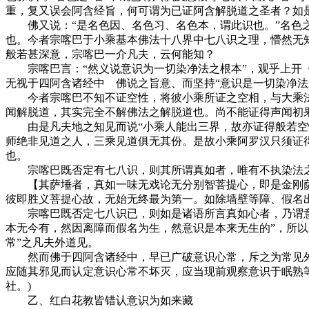
重，复又误会阿含经旨，何可谓为已证阿含解脱道之圣者？如是
佛又说：“是名色因、名色习、名色本，谓此识也。”名色之
也。今者宗喀巴于小乘基本佛法十八界中七八识之理，懵然无
般若甚深意，宗喀巴一介凡夫，云何能知？
宗喀巴言：“然义说意识为一切染净法之根本”，观乎上开《
无视于四阿含诸经中 佛说之旨意、而坚持“意识是一切染净法
今者宗喀巴不知不证空性，将彼小乘所证之空相，与大乘法
闻解脱道，其实完全不解佛法之解脱道也。尚不能证得声闻初
由是凡夫地之知见而说“小乘人能出三界，故亦证得般若空性”
师绝非见道之人，三乘见道俱无其份。是故小乘阿罗汉只须证
也。
宗喀巴既否定有七八识，则其所谓真如者，唯有不执染法之
【其萨埵者，真如一味无戏论无分别智菩提心，即是金刚萨
彼即胜义菩提心故，无始无终最为第一。如除墙壁等障、假名出生
宗喀巴既否定七八识已，则如是诸语所言真如心者，乃谓意识
本无今有，然因离障而假名为生，然意识是本来无生的”，所以
常”之凡夫外道见。
然而佛于四阿含诸经中，早已广破意识心常，斥之为常见外道
应随其邪见而认定意识心常不坏灭，应当现前观察意识于眠熟
社。)
乙、红白花教皆错认意识为如来藏