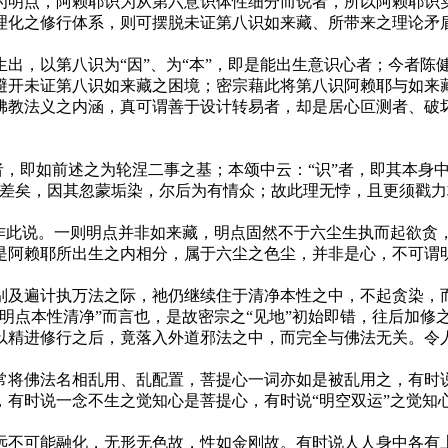
为明点，阿赖耶识为从第六意识体性细分而说者，所以阿赖耶识
理化之修行体系，则可摆脱未证第八识如来藏、所带来之理论矛
以第八识为“因”、为“本”，即是能出生意识心者；今者陈健
避开未证第八识如来藏之困境；密宗藉此将第八识阿赖耶与如来
佛教法义之内涵，真可谓善于设计转易者，却是居心叵测者、破
，即如前述之为轮涅二事之基；本颂中云：“识”者，即其本身中
即差矣，因其忽蒙垢染，尔后为有情众；故此理无悖，且更须戳
说。一则明点并非如来藏，明点固然不于六尘生执而起欲贪，“
是阿赖耶所出生之内相分，属于六尘之色尘，并非是心，不可谓
及遍计执万法之际，祂仍继续住于清净本性之中，不起贪染，而
明点本性清净”而言也，是故密宗之“见地”初始即错，往后加修
以精进修行之后，竟落入外道邪法之中，而完全与佛法无关。令
将佛法名相乱用、乱配置，菩提心一词亦如是被乱用之，有时说
，有时说一念不生之觉知心是菩提心，有时说“明空双运”之觉知
不可能融化，无形无色故，性如金刚故。有时说人人身中各有上