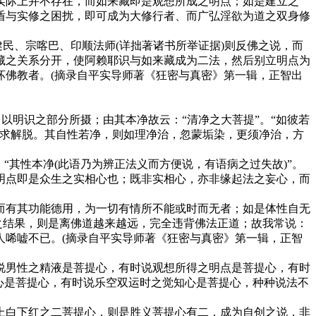
实际上并不存在，而如来藏即是观想所成之明点；如是建立之
盾与实修之困扰，即可成为大修行者、而广弘淫欲为道之双身修
民、宗喀巴、印顺法师(详拙著诸书所举证据)则反佛之说，而
藏之关系分开，使阿赖耶识与如来藏成为二法，然后别立明点为
坏佛教者。(摘录自平实导师著《狂密与真密》第一辑，正智出
以明识之部分所摄；由其本净故云：“清净之大菩提”。“如彼若
力求解脱。其自性若净，则如理净治，忽蒙垢染，更须净治，方
其性本净(此语乃为辨正法义而方便说，有语病之过失故)”。
明点即是众生之实相心也；既非实相心，亦非缘起法之妄心，而
有其功能德用，为一切有情所不能或时而无者；如是体性自无
之结果，则是离佛道越来越远，完全违背佛法正道；故我常说：
人唏嘘不已。(摘录自平实导师著《狂密与真密》第一辑，正智
男性之精液是菩提心，有时说观想所得之明点是菩提心，有时
心是菩提心，有时说乐空双运时之觉知心是菩提心，种种说法不
白下红之二菩提心，则是胜义菩提心有二，成为自创之说，非