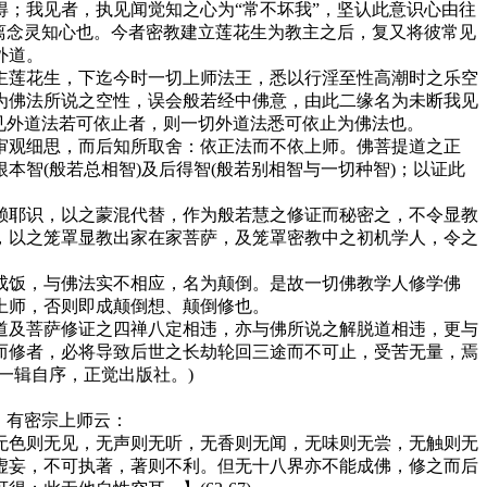
；我见者，执见闻觉知之心为“常不坏我”，坚认此意识心由往
离念灵知心也。今者密教建立莲花生为教主之后，复又将彼常见
外道。
莲花生，下迄今时一切上师法王，悉以行淫至性高潮时之乐空
为佛法所说之空性，误会般若经中佛意，由此二缘名为未断我见
见外道法若可依止者，则一切外道法悉可依止为佛法也。
观细思，而后知所取舍：依正法而不依上师。佛菩提道之正
智(般若总相智)及后得智(般若别相智与一切种智)；以证此
耶识，以之蒙混代替，作为般若慧之修证而秘密之，不令显教
，以之笼罩显教出家在家菩萨，及笼罩密教中之初机学人，令之
饭，与佛法实不相应，名为颠倒。是故一切佛教学人修学佛
上师，否则即成颠倒想、颠倒修也。
及菩萨修证之四禅八定相违，亦与佛所说之解脱道相违，更与
而修者，必将导致后世之长劫轮回三途而不可止，受苦无量，焉
一辑自序，正觉出版社。)
。有密宗上师云：
色则无见，无声则无听，无香则无闻，无味则无尝，无触则无
虚妄，不可执著，著则不利。但无十八界亦不能成佛，修之而后