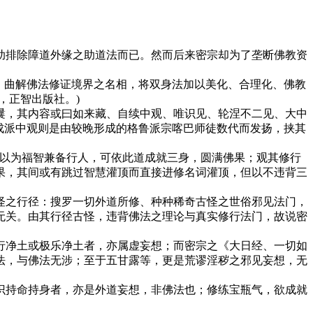
排除障道外缘之助道法而已。然而后来密宗却为了垄断佛教资
，曲解佛法修证境界之名相，将双身法加以美化、合理化、佛教
，正智出版社。)
，其内容或曰如来藏、自续中观、唯识见、轮涅不二见、大中
成派中观则是由较晚形成的格鲁派宗喀巴师徒数代而发扬，挟其
。彼以为福智兼备行人，可依此道成就三身，圆满佛果；观其修行
果，其间或有跳过智慧灌顶而直接进修名词灌顶，但以不违背三
之行径：搜罗一切外道所修、种种稀奇古怪之世俗邪见法门，
无关。由其行径古怪，违背佛法之理论与真实修行法门，故说密
净土或极乐净土者，亦属虚妄想；而密宗之《大日经、一切如
法，与佛法无涉；至于五甘露等，更是荒谬淫秽之邪见妄想，无
持命持身者，亦是外道妄想，非佛法也；修练宝瓶气，欲成就