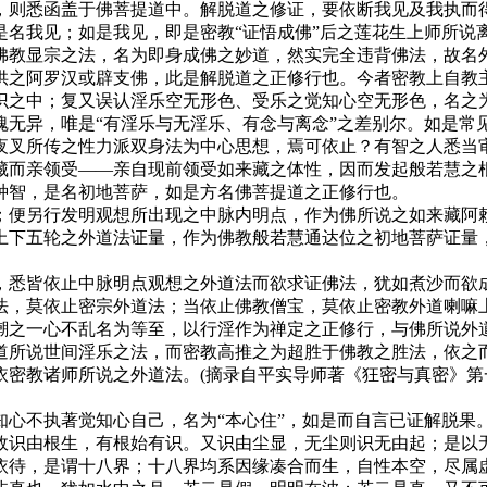
悉函盖于佛菩提道中。解脱道之修证，要依断我见及我执而得
是名我见；如是我见，即是密教“证悟成佛”后之莲花生上师所说
佛教显宗之法，名为即身成佛之妙道，然实完全违背佛法，故名
之阿罗汉或辟支佛，此是解脱道之正修行也。今者密教上自教主
识之中；复又误认淫乐空无形色、受乐之觉知心空无形色，名之
魂无异，唯是“有淫乐与无淫乐、有念与离念”之差别尔。如是常
叉所传之性力派双身法为中心思想，焉可依止？有智之人悉当审
而亲领受——亲自现前领受如来藏之体性，因而发起般若慧之根本
种智，是名初地菩萨，如是方名佛菩提道之正修行也。
便另行发明观想所出现之中脉内明点，作为佛所说之如来藏阿赖
上下五轮之外道法证量，作为佛教般若慧通达位之初地菩萨证量
悉皆依止中脉明点观想之外道法而欲求证佛法，犹如煮沙而欲成
法，莫依止密宗外道法；当依止佛教僧宝，莫依止密教外道喇嘛
之一心不乱名为等至，以行淫作为禅定之正修行，与佛所说外道
道所说世间淫乐之法，而密教高推之为超胜于佛教之胜法，依之
密教诸师所说之外道法。(摘录自平实导师著《狂密与真密》第
不执著觉知心自己，名为“本心住”，如是而自言已证解脱果
识由根生，有根始有识。又识由尘显，无尘则识无由起；是以无
依待，是谓十八界；十八界均系因缘凑合而生，自性本空，尽属