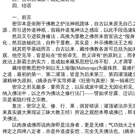
四、结语
一、前言
密宗本是依附于佛教之护法神祇团体，自古以来原无自己之
源，而引进外道神祇，假藉外道鬼神法之感应，以此手段迅速
然后又引进双身修法，高推为显教之佛所未曾宣说之“报身佛
化，然后故秘此法，自矜于显教。其实是：外示佛教法王之相，
就其哲学基础而言，自古以来，藏传佛教各派可总括为如来
观、他空见等，皆是站在“世俗谛无、胜义谛有”的原则上，
政治上新霸主的实力，造成如来藏系思想弘传不彰、人才凋零
藏传密教思想中则以无上瑜珈(Mahayoga)为最殊胜、最
之道，最初的第一、第二灌顶，皆是为后来第三、第四灌顶建
灌精神为原则。(摘录自平实导师著《狂密与真密》第一辑蒋巴
密宗之邪见极多，要而言之，以应成派中观之无因论邪见、
纳入佛法中，以之作为佛法之修行法门——譬如求甘露、迁识
宗是索隐行怪之宗教。
复次，密宗之见、修、行、果，俱皆错误；灌顶诸法亦无实
来真实摄大乘现证三昧大教王经》所说之观想本尊成佛已，即
关佛法。
以肉身成佛而说肉身即是法身者，更是无稽；气功拙火之修
禅定之四禅八定者，亦是外道虚妄想，完全无关佛法也。(摘录