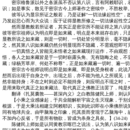
密宗格鲁派以外之各派虽不否认第八识，言有阿赖耶识，承
识；如是事实，散见于密宗古今上师著作之密续中，不胜枚举。
彼等认为显宗所证之般若，乃是证解“一切法缘起性空”，故
乃发起悲心而为大众说：应于证得显教所修之一切法缘起性空
然而显教般若所证者，其实正是密宗所不能证得之第八识如来
彼等密宗祖师认为明点即是如来藏，明点是本来就存在的，只
显教所说之如来藏，则是一切时、一切处皆分明显示，毫不隐
之，然其第八识如来藏仍然分明显现而不隐藏，不需观想即可
一切真悟之人皆能见未悟者之如来藏现行运作，不由观想；
悟，各人之如来藏皆是于一切时崭露头角、无有隐晦之处，不需
藏；绿杨芳草岸、何处不称尊”，正是如来藏遍一切时、遍一
密宗古今祖师说明点即是如来藏、即是执受身根者，此说乃
想而后出现于自身之中。出现之后，亦不能为他人之所观见；
然非能持身；不在之时则必定不能持身，则应明点不现之时，
是用来取代真正之如来藏法、取代真正之佛教正法罢了，纯是
翻译《扎莫囊敦——甚深内义》之白教陈健民上师，则认同
【小乘之业感缘起，于共业能解析宇宙之生灭现象，于别业
根源，于是大乘法相建立阿赖耶识，实则此识即在小乘佛所说
同有地球共业。由甲脑海之印象，托其质而变现于乙脑海中，
不加内心反省，于是所有物欲，皆成为杀身之具矣。】(34-24)
陈健民上师如是认同黄教宗喀巴之说法，认为第八识如来藏