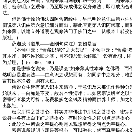
同认明点为如来藏，将如来藏与阿赖耶识一分为二——如来藏
后，密宗明点之观修，乃至即身成佛之双身修法，即可成为合
法。
但是佛于原始佛法四阿含诸经中，早已明说意识由第八识生出，
倒说第八识由第六意识细分而出，藉此否定第八识阿赖耶，而
如来藏，以建立外道明点观修法门于佛门之中，从根本上转变
版社。)
萨迦派《道果——金刚句偈注》复如是言：
【本颂中云：“含藏识清净之大菩提”；本颂中云：“含藏”者
其本净，则不许轮回之基，且不须殷勤求解脱”！设有此想，
为斯理。】(61-386、486)
如是密宗之说法，乃是误会“如来藏其性本净”之佛语，而作此
然明点是虚妄法——由意识之观想而有，如同梦中之相分，唯
言其性本净者，则有大过。
佛说众生皆有第八识本来清净，于意识及末那识作种种分别
始以来，一向如是不变，故名本性清净；非如密宗误解者之以“
密宗行者极为可怜，花费极多之金钱及精神而供养上师，加之
出版社。)
密宗所谓之菩提心，其实并非佛法中所说之菩提心。密宗常
说身中各有上白下红之菩提心，有时说女性之红明点是菩提心
一；此段文中所说之菩提心则是以观想所得之明点为菩提心。
密宗说所观明点即是菩提心、可以融化，然而真菩提心永远