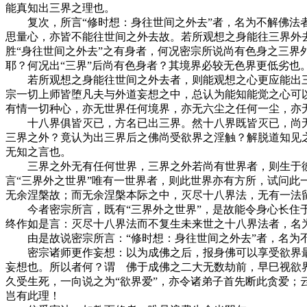
能真知出三界之理也。
复次，所言“修时想：身往世间之外去”者，名为不解佛法者
思量心，亦皆不能往世间之外去故。若所观想之身能往三界外
胜“身往世间之外去”之有身者，何况密宗所说尚有色身之三界
耶？何况出“三界”后尚有色身者？其境界必较无色界更低劣也
若所观想之身能往世间之外去者，则能观想之心更应能出三界
宗一切上师皆堕凡夫与外道妄想之中，总认为能知能觉之心可
有情一切种心，亦无世界任何境界，亦无六尘之任何一尘，亦
十八界俱皆灭已，方名已出三界。然十八界既皆灭已，尚无“
三界之外？竟认为出三界后之佛尚受欲界之淫触？解脱道知见
无知之言也。
三界之外无有任何世界，三界之外若尚有世界者，则生于彼等
言“三界外之世界”唯有一世界者，则此世界亦有方所，试问此
无余涅槃故；而无余涅槃本际之中，灭尽十八界法，无有一法
今者密宗所言，既有“三界外之世界”，是故能令身心长住于
终作如是言：灭尽十八界法而不复生未来世之十八界法者，名
由是故说密宗所言：“修时想：身往世间之外去”者，名为不
密宗诸师更作妄想：以为成佛之后，报身佛可以享受欲界最大
妄想也。所以者何？谓 佛于成佛之二大无数劫前，早巳视欲
久受生死，一向说之为“欲界爱”，亦令诸弟子首先断此贪爱；
岂有此理！