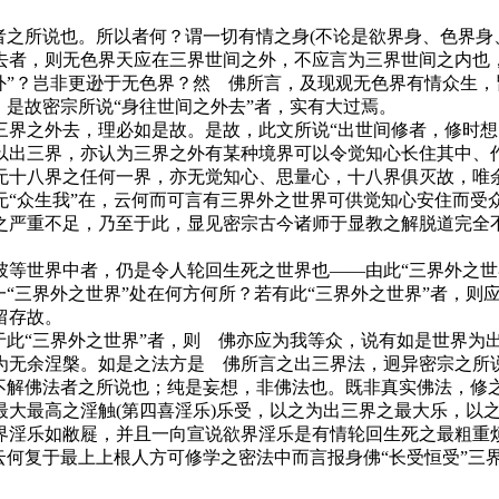
之所说也。所以者何？谓一切有情之身(不论是欲界身、色界身
去者，则无色界天应在三界世间之外，不应言为三界世间之内也
外”？岂非更逊于无色界？然 佛所言，及现观无色界有情众生
。是故密宗所说“身往世间之外去”者，实有大过焉。
之外去，理必如是故。是故，此文所说“出世间修者，修时想
以出三界，亦认为三界之外有某种境界可以令觉知心长住其中、
无十八界之任何一界，亦无觉知心、思量心，十八界俱灭故，唯
众生我”在，云何而可言有三界外之世界可供觉知心安住而受
之严重不足，乃至于此，显见密宗古今诸师于显教之解脱道完全不
世界中者，仍是令人轮回生死之世界也——由此“三界外之世界
一“三界外之世界”处在何方何所？若有此“三界外之世界”者，
留存故。
此“三界外之世界”者，则 佛亦应为我等众，说有如是世界为
为无余涅槃。如是之法方是 佛所言之出三界法，迥异密宗之所
解佛法者之所说也；纯是妄想，非佛法也。既非真实佛法，修
最高之淫触(第四喜淫乐)乐受，以之为出三界之最大乐，以之
界淫乐如敝屣，并且一向宣说欲界淫乐是有情轮回生死之最粗重
云何复于最上上根人方可修学之密法中而言报身佛“长受恒受”三