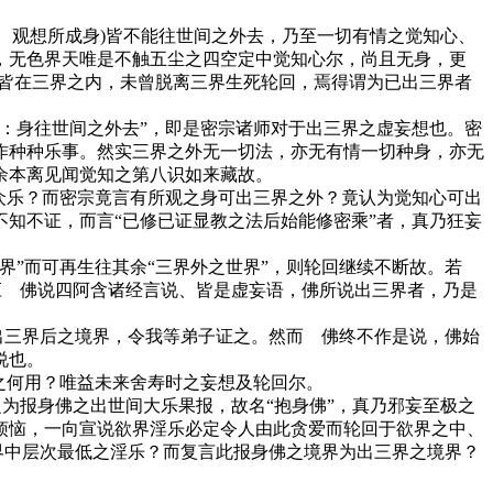
、观想所成身)皆不能往世间之外去，乃至一切有情之觉知心、
，无色界天唯是不触五尘之四空定中觉知心尔，尚且无身，更
，皆在三界之内，未曾脱离三界生死轮回，焉得谓为已出三界者
：身往世间之外去”，即是密宗诸师对于出三界之虚妄想也。密
作种种乐事。然实三界之外无一切法，亦无有情一切种身，亦无
余本离见闻觉知之第八识如来藏故。
众乐？而密宗竟言有所观之身可出三界之外？竟认为觉知心可出
知不证，而言“已修已证显教之法后始能修密乘”者，真乃狂妄
”而可再生往其余“三界外之世界”，则轮回继续不断故。若
则应 佛说四阿含诸经言说、皆是虚妄语，佛所说出三界者，乃是
出三界后之境界，令我等弟子证之。然而 佛终不作是说，佛始
说也。
之何用？唯益未来舍寿时之妄想及轮回尔。
为报身佛之出世间大乐果报，故名“抱身佛”，真乃邪妄至极之
烦恼，一向宣说欲界淫乐必定令人由此贪爱而轮回于欲界之中、
界中层次最低之淫乐？而复言此报身佛之境界为出三界之境界？