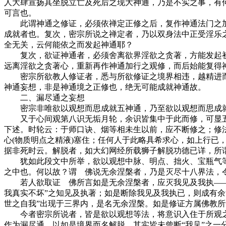
人大肆宣扬其坐脱立亡及死后之现大神通，乃是不实之事，有
可言也。
此谓神通之修证，必须依禅定正修之后，复作神通法门之加
成就者也。复次，密宗所说之禅定者，乃以双身法中正受淫乐
全无关，云何能依之而发起神通耶？
复次，欲证神通者，必须舍离欲界淫欲之贪著，方能发起初
远离淫欲之贪著心，重新再作神通加行之观修，而后始能复得神
密宗所欲教人修证者，悉与所欲修证之境界相违，越精进而修
神通妄想，非是神通境之正修也，绝无可能成就神通故。
二、漏尽通之妄想
密宗非唯欲以观想而思成就五神通，乃至欲以观想而思成
又于心间观第八识无垢月轮，余识皆集中于此而修，可显五
下述。时轮云：于师口诀、烟等相未生以前，应不断修之；修法则
心(物质明点之精液)塞住；任何人于此略具希求心，如上行已
据非死时云。解脱者，如大幻网经所载狮子解脱功德已详，所谓八种
犹如此段文中所举，欲以观想中脉、明点、拙火、宝瓶气等法
之中也。何以故？谓 佛说无余涅槃者，乃是灭尽十八界法，
若人欲取证 佛所言如是无余涅槃者，应灭我见及我执——现
我真实不坏”之知见及执著；如是断除我见及我执已，则成有
世之自我”出现于三界内，是名无余涅槃。如是修证方属佛教
今者密宗所说者，皆是欲以观想等法，将意识入住于所观之
作为漏尽通，以如是境界而名解脱。其实皆未曾断“我见”之