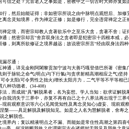
何可信之处？元音老人之事如是，密教中之一切古时大师亦复如
行，然后始能证得；非如密宗所说之由中脉明点观想后、加修宝
之离念灵知境界，作为禅定正修；如是修行，完全违背禅定之正
禅定境，而密宗却教人贪著欲乐中之至乐大贪，贪著不舍；证得
通；然密宗却言“舍弃双身法之贪者即是犯密宗十四根本戒，必堕
，则离所欲修证之境界越远；故说密宗所言“经由双身法四种
就漏尽通：
神通，详见金刚阿闍黎贡加宁波与大善巧嘎登借巴所著《密集广
于脉轮之命气(明点)与下行氯(与贪求射精高潮相应之气)坚持，
，可令太阳(可令男性之拙火)增长太阳月力，二气平等不平等相
功德者。(34-408)
，而成就“具”解脱果者，名为妄想。学人当知：欲求证解脱
令自我消失于三界中，亦复不再有自己之十八界法再出现于三界
前观察意识等六心(见闻觉知性及离念灵知心)虚妄、现前观察思
余涅槃——具足解脱及解脱知见。如是之人名为慧解脱者，舍寿之
所说之解脱也。
境界内；复以精液明点之不漏、而能如是常住性高潮之第四喜中
一分一毫，何况能断我执？此谓密宗古今诸师对于我见及我执之意