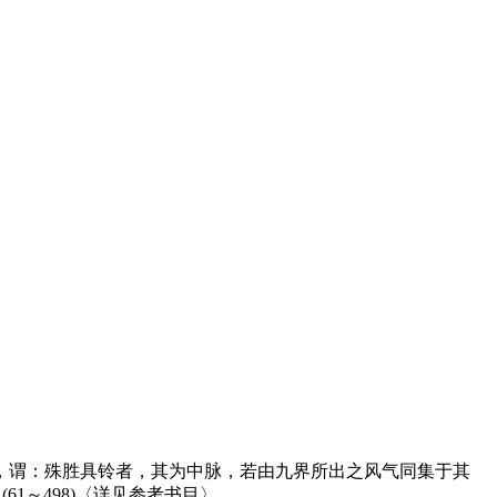
，谓：殊胜具铃者，其为中脉，若由九界所出之风气同集于其
1～498)〈详见参考书目〉