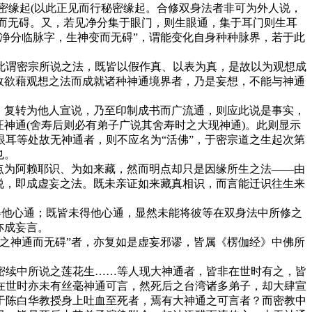
密缘起(以此正见而行秘密缘起。合修双身法者非可为外人说，
通而无碍。又，若见净分集于眼门，则生眼通，集于耳门则生耳
净分临脉字，生神变而无碍”，谓能变化自身种种脉界，若于此
谓密宗所说之法，既皆以假作真、以表为真，是故以为观想成
故欲藉观想之法而成就诸种神通境界者，乃是妄想，不能与神通
，复转为他人宣说，乃至印制成书而广流通，则应此说是事实，
神通(舍寿后则必有弟子广说其舍寿时之大现神通)。此则显示
耳等处故无神通者，则不应名为“活佛”，于密宗道之生起次第
也。
点为阿赖耶识、为如来藏，然而明点却只是因缘所生之法——由
说，即成虚妄之法。既未亲证如来藏真相识，而言能迁识往生来
他心通；既皆未得他心通，显然未能将彼等在双身法中所修之
亦成妄言。
之神通而无碍”者，亦复如是虚妄邪谬，皆属《楞伽经》中佛所
续中所说之莲花生……等人现大神通者，皆非在世时有之，皆
在世时亦未有丝毫神通可言，然死后之台湾诸多弟子，却大肆宣
于陈白华教授身上吐血至死者，焉有大神通之可言者？而密教中