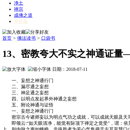
净土
禅宗
成佛之道
手机版
首页
>
佛法读书
>
口袋书
13、密教夸大不实之神通证量
日期：2018-07-11
一、妄想之神通行门
二、漏尽通之妄想
三、神足通之妄想
四、以明点发起界外神通之妄想
五、附论神通与证悟
一、妄想之神通行门
密宗古今诸师妄以为明点气功之成就，可以成就天眼及天耳
即颂云:“如天眼清净，能觉有际顶下禅定之觉受”，谓：依
上，则内脉之声如蜂鸣。非殊胜者为若心气集摄于左耳至慧口(梵