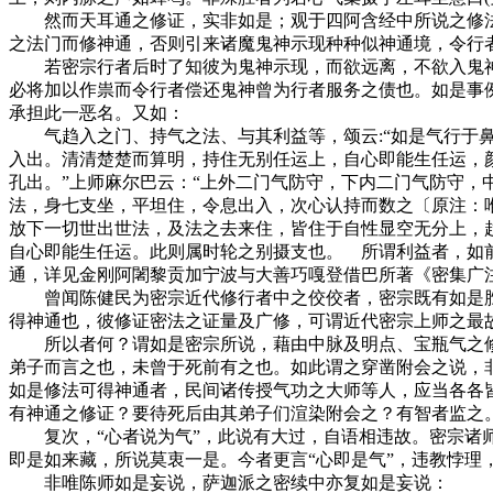
然而天耳通之修证，实非如是；观于四阿含经中所说之修法
之法门而修神通，否则引来诸魔鬼神示现种种似神通境，令行
若密宗行者后时了知彼为鬼神示现，而欲远离，不欲入鬼神
必将加以作祟而令行者偿还鬼神曾为行者服务之债也。如是事
承担此一恶名。又如：
气趋入之门、持气之法、与其利益等，颂云:“如是气行于鼻
入出。清清楚楚而算明，持住无别任运上，自心即能生任运，
孔出。”上师麻尔巴云：“上外二门气防守，下内二门气防守
法，身七支坐，平坦住，令息出入，次心认持而数之〔原注：
放下一切世出世法，及法之去来住，皆住于自性显空无分上，
自心即能生任运。此则属时轮之别摄支也。 所谓利益者，如
通，详见金刚阿闍黎贡加宁波与大善巧嘎登借巴所著《密集广注》中颂云
曾闻陈健民为密宗近代修行者中之佼佼者，密宗既有如是胜
得神通也，彼修证密法之证量及广修，可谓近代密宗上师之最
所以者何？谓如是密宗所说，藉由中脉及明点、宝瓶气之修
弟子而言之也，未曾于死前有之也。如此谓之穿凿附会之说，
如是修法可得神通者，民间诸传授气功之大师等人，应当各各
有神通之修证？要待死后由其弟子们渲染附会之？有智者监之
复次，“心者说为气”，此说有大过，自语相违故。密宗诸师
即是如来藏，所说莫衷一是。今者更言“心即是气”，违教悖
非唯陈师如是妄说，萨迦派之密续中亦复如是妄说：