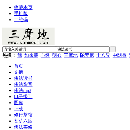
收藏本页
手机版
二维码
热搜：
我
如来藏
心经
明心
三摩地
陀罗尼
十八界
中阴身
首页
文摘
佛法读书
佛法影音
佛法mp3
电子报刊
图库
下载
修行茶馆
菩萨六度
佛法实修