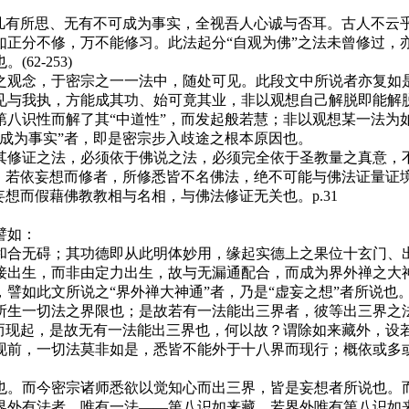
有所思、无有不可成为事实，全视吾人心诚与否耳。古人不云乎
如正分不修，万不能修习。此法起分“自观为佛”之法未曾修过，
2-253)
念，于密宗之一一法中，随处可见。此段文中所说者亦复如是
见与我执，方能成其功、始可竟其业，非以观想自己解脱即能解
识性而解了其“中道性”，而发起般若慧；非以观想某一法为
成为事实”者，即是密宗步入歧途之根本原因也。
证之法，必须依于佛说之法，必须完全依于圣教量之真意，不
也。若依妄想而修者，所修悉皆不名佛法，绝不可能与佛法证量证
想而假藉佛教教相与名相，与佛法修证无关也。p.31
譬如：
合无碍；其功德即从此明体妙用，缘起实德上之果位十玄门、出
生，而非由定力出生，故与无漏通配合，而成为界外禅之大神通。(
如此文所说之“界外禅大神通”者，乃是“虚妄之想”者所说也
所生一切法之界限也；是故若有一法能出三界者，彼等出三界之
法而现起，是故无有一法能出三界也，何以故？谓除如来藏外，设
现前，一切法莫非如是，悉皆不能外于十八界而现行；概依或多
。
而今密宗诸师悉欲以觉知心而出三界，皆是妄想者所说也。而
界外有法者，唯有一法——第八识如来藏。若界外唯有第八识如