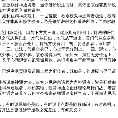
是故欲修神通境者，当依佛所说法而修，莫依密宗虚妄想所说
鬼神诱引而入鬼神道中。
须长住精神病院中、一世荒废；欲令彼鬼神远离者极难，彼等
其实并非真正修学佛法，乃是修学密宗之外道法所致，而由佛教
之门鼻两孔，口与下方共三道，此身具有四种门，持法呼吸住
风之气从鼻孔出，水气从口出，地气从下道出，黄门气从全身毛
指脐下三脉会合处〕。持气方便有四：初、妄念多者，宜用数
。 三、止法，气遍全身已，心止于无分别上。 四、观法，心
气外驰，心亦外驰，故心者说为气，颂所云：持住无分任运上，
。又于心间观第八识无垢月轮，余识皆集中于此而修，可显五神
已经穷尽贡噶及诺那上师之所传者，既如是，陈师应当早已证
所说修神通之法，事实亦见密宗诸师之言神通者，皆是死后由
证得神通境者，非如实语，违背神通之正修理论与行门故。若言
无神通之证量？云何古今密宗诸师通达宝瓶气者，于死前皆见无
心，有时说觉知心是心，有时说明点即是阿赖耶识，有时说明点
言其法是更胜妙于显教之究竟法，有何意义？