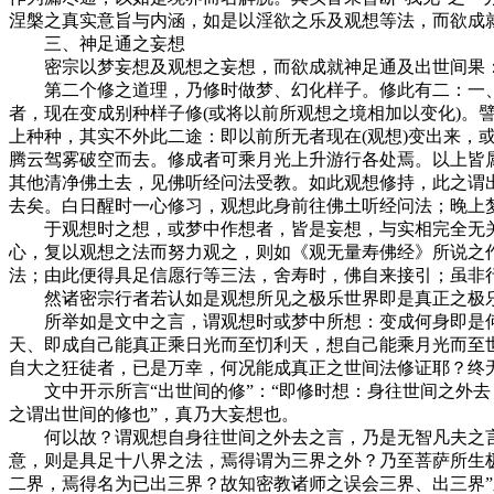
涅槃之真实意旨与内涵，如是以淫欲之乐及观想等法，而欲成
三、神足通之妄想
密宗以梦妄想及观想之妄想，而欲成就神足通及出世间果
第二个修之道理，乃修时做梦、幻化样子。修此有二：一、世
者，现在变成别种样子修(或将以前所观想之境相加以变化)。
上种种，其实不外此二途：即以前所无者现在(观想)变出来，
腾云驾雾破空而去。修成者可乘月光上升游行各处焉。以上皆
其他清净佛土去，见佛听经问法受教。如此观想修持，此之谓
去矣。白日醒时一心修习，观想此身前往佛土听经问法；晚上梦中自
于观想时之想，或梦中作想者，皆是妄想，与实相完全无关。
心，复以观想之法而努力观之，则如《观无量寿佛经》所说之
法；由此便得具足信愿行等三法，舍寿时，佛自来接引；虽非
然诸密宗行者若认如是观想所见之极乐世界即是真正之极乐世
所举如是文中之言，谓观想时或梦中所想：变成何身即是何
天、即成自己能真正乘日光而至忉利天，想自己能乘月光而至
自大之狂徒者，已是万幸，何况能成真正之世间法修证耶？终
文中开示所言“出世间的修”：“即修时想：身往世间之外去
之谓出世间的修也”，真乃大妄想也。
何以故？谓观想自身往世间之外去之言，乃是无智凡夫之言
意，则是具足十八界之法，焉得谓为三界之外？乃至菩萨所生
二界，焉得名为已出三界？故知密教诸师之误会三界、出三界