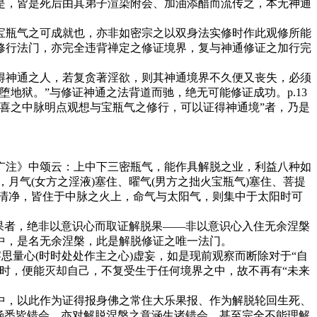
是，皆是死后由其弟子渲染附会、加油添醋而流传之，本无神通
瓶气之可成就也，亦非如密宗之以双身法实修时作此观修所能
修行法门，亦完全违背禅定之修证境界，复与神通修证之加行完
神通之人，若复贪著淫欲，则其神通境界不久便又丧失，必须
地狱。”与修证神通之法背道而驰，绝无可能修证成功。p.13
喜之中脉明点观想与宝瓶气之修行，可以证得神通境”者，乃是
注》中颂云：上中下三密瓶气，能作具解脱之业，利益八种如
月气(女方之淫液)塞住、曜气(男方之拙火宝瓶气)塞住、菩提
已清净，皆住于中脉之火上，命气与太阳气，则集中于太阳时可
果者，绝非以意识心而取证解脱果——非以意识心入住无余涅槃
中，是名无余涅槃，此是解脱修证之唯一法门。
量心(时时处处作主之心)虚妄，如是现前观察而断除对于“自
时，便能灭却自己，不复受生于任何境界之中，故不再有“未来
，以此作为证得报身佛之常住大乐果报、作为解脱轮回生死、
涵悉皆错会，亦对解脱涅槃之意涵生诸错会，甚至完全不能理解