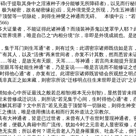
碍(于提取其身中之淫液种子净分能够无所障碍者)，以见而行秘
，极为秘密，故名秘密缘起)后，见外境觉受之所现，乃生五神
于顶髻等一切脉处，则得生神燮之神通而无碍。 本顷中云：“若
66)
大证量者，不能证得此诸神通？而须装神弄鬼以笼罩学人耶？此
实世界境界，唯是自己之“内相分境”尔，非即是外境成就也。是
。
集于耳门则生耳通”者，则有过失：此谓密宗诸师既信如是言
有其人，以及“活佛”再来世间者，亦复不计其数，然而悉皆未证
……等处，是故无有天眼、天耳……等神通；若言尚未能提升至眼
至眼耳等处能生神通”者，乃是妄说——唯是言说而不能修证之
得他心通”者，亦复有过。此谓密宗诸师既皆错会所观想之明
既非真正之如来藏，则密宗所说“迁移明点往生来世即是迁识”之
余心中所证最浅之般若总相智(根本无分别智)，显然普皆未得
未曾修成迁识法，则所说“若见集于心间，生时得他心通”者，
其邪谬？文中所言“若见充盈于顶髻等一切脉处，则得生神变
正之佛法，唯是借用佛法名相而行其外道法之宗教尔。
有大神通者，皆是已过世者，未曾有人于在世时显现神通者。密
对者，便载入典籍中而广流传。犹如今时之元音老人显密双修，
绝无实质；所以者何？谓元音老人乃是身罹重疾、吐血不止，倒