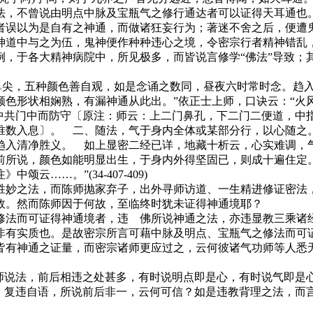
，不曾说由明点中脉及宝瓶气之修行通达者可以证得天耳通也。
者误以为是自有之神通，而做诸狂妄行为；著迷不舍之后，便遭
道中与之为伍，鬼神便作种种违心之境，令密宗行者精神错乱，
例，于各大精神病院中，所见极多，而皆说言修学“佛法”导致；
尖，五种颜色善自观，如是念诵之数同，昼夜六时常时念。趋入
颜色形状相娴熟，有漏神通从此出。”依正士上师，口诀云：“火
，中共门中而防守〔原注：师云：上二门鼻孔，下二门二便道，中
唯数入息〕。 二、随法，气于身内全体或某部分行，以心随之
趋入清净胜义。 如上显密二经已详，地藏十析云，心实难调，
前所说，颜色如能明显出生，于身内外得坚固已，则成十遍住定
……。”(34-407-409)
妙之法，而陈师抛家弃子，出外寻师访道、一生精进修证密法，
故。然而陈师因于何故，至临终时犹未证得神通境耶？
法而可证得神通境者，违 佛所说神通之法，亦违显教三乘诸经
非有实质也。是故密宗所言可藉中脉及明点、宝瓶气之修法而可
皆有神通之证量，而密宗诸师更应过之，云何彼诸气功师等人悉
。
说法，前后相违之处甚多，有时说明点即是心，有时说气即是
理，复违自语，所说前后非一，云何可信？如是违教背理之法，而