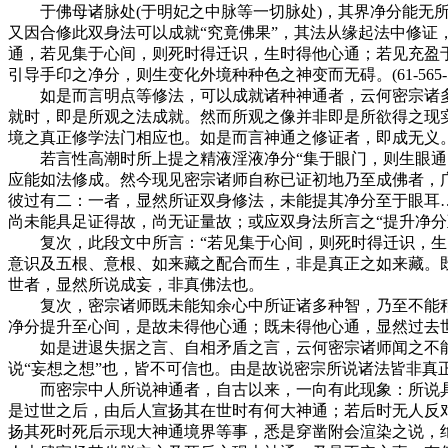
于佛母诸脉处(于明妃之中脉等一切脉处)，其界净分能无所
又因合修此双身法可以成就“究竟佛果”，其法从缘起法中修证
通，若见集于心间，则死时得迁识，生时得他心通；若见充盈
引导手印之净分，则生变化外境种种色之神变而无碍。(61-565-5
如是而言明点等修法，可以成就诸种神通者，云何密宗诸多
就时，即是所观之法成就。然而所观之像并非即是所欲得之现
境之真正修学法门相应也。如是而言神通之修证者，即成无义
若言性高潮时所上提之精液淫液净分“集于眼门，则生眼通，
应能如法修成。然今现见密宗诸师自称已证初地乃至成佛者，广
彼过有二：一者，显然所证双身修法，未能提其净分至于眼耳
尚未能具足证得故，尚无证量故；或应双身法所言之“提升净分
复次，此段文中所言：“若见集于心间，则死时得迁识，生时
意识及五根、意根、如来藏之配合而生，非是真正之如来藏。
世者，显然所说成妄，非真佛法也。
复次，密宗诸师既未能知余心中所证诸多种智，乃至不能稍知
净分提升至心间，是故未得他心通；既未得他心通，显然过去世
如是进退失据之言、自相矛盾之言，云何密宗诸师闻之不能解
说“妄想之想”也，皆不可信也。由是故说密宗所说诸法皆非真
而密宗中人所说神通者，自古以来，一向有此现象：所说具
是过世之后，由后人宣扬其在世时有何大神通；若后时无人反
扬其死时死后示现大神通境界等事，悉是穿凿附会渲染之说，