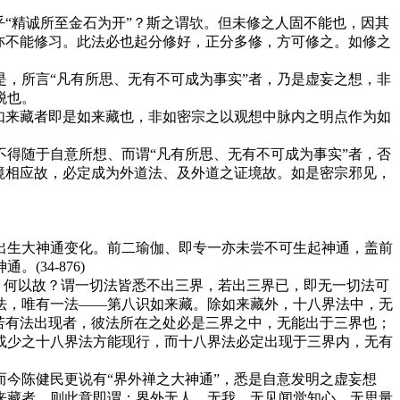
“精诚所至金石为开”？斯之谓欤。但未修之人固不能也，因其
亦不能修习。此法必也起分修好，正分多修，方可修之。如修之
，所言“凡有所思、无有不可成为事实”者，乃是虚妄之想，非
脱也。
如来藏者即是如来藏也，非如密宗之以观想中脉内之明点作为如
得随于自意所想、而谓“凡有所思、无有不可成为事实”者，否
境相应故，必定成为外道法、及外道之证境故。如是密宗邪见，
生大神通变化。前二瑜伽、即专一亦未尝不可生起神通，盖前
34-876)
。何以故？谓一切法皆悉不出三界，若出三界已，即无一切法可
法，唯有一法——第八识如来藏。除如来藏外，十八界法中，无
若有法出现者，彼法所在之处必是三界之中，无能出于三界也；
或少之十八界法方能现行，而十八界法必定出现于三界内，无有
今陈健民更说有“界外禅之大神通”，悉是自意发明之虚妄想
来藏者，则此意即谓：界外无人、无我、无见闻觉知心、无思量