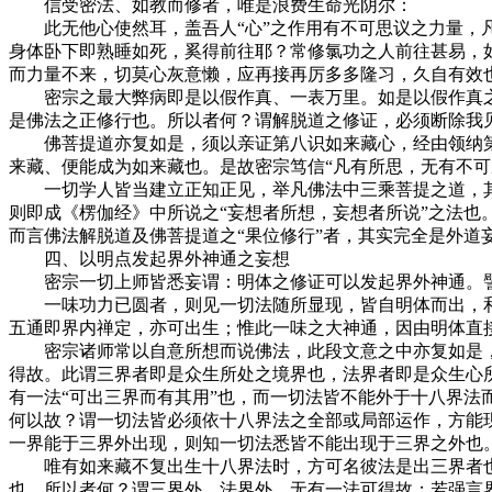
信受密法、如教而修者，唯是浪费生命光阴尔：
此无他心使然耳，盖吾人“心”之作用有不可思议之力量，凡
身体卧下即熟睡如死，奚得前往耶？常修氯功之人前往甚易，
而力量不来，切莫心灰意懒，应再接再厉多多隆习，久自有效也。(6
密宗之最大弊病即是以假作真、一表万里。如是以假作真之观
是佛法之正修行也。所以者何？谓解脱道之修证，必须断除我
佛菩提道亦复如是，须以亲证第八识如来藏心，经由领纳第八
来藏、便能成为如来藏也。是故密宗笃信“凡有所思，无有不可
一切学人皆当建立正知正见，举凡佛法中三乘菩提之道，其修
则即成《楞伽经》中所说之“妄想者所想，妄想者所说”之法
而言佛法解脱道及佛菩提道之“果位修行”者，其实完全是外道妄
四、以明点发起界外神通之妄想
密宗一切上师皆悉妄谓：明体之修证可以发起界外神通。
一味功力已圆者，则见一切法随所显现，皆自明体而出，和
五通即界内禅定，亦可出生；惟此一味之大神通，因由明体直接出
密宗诸师常以自意所想而说佛法，此段文意之中亦复如是，譬
得故。此谓三界者即是众生所处之境界也，法界者即是众生心
有一法“可出三界而有其用”也，而一切法皆不能外于十八界
何以故？谓一切法皆必须依十八界法之全部或局部运作，方能
一界能于三界外出现，则知一切法悉皆不能出现于三界之外也
唯有如来藏不复出生十八界法时，方可名彼法是出三界者也。
也。所以者何？谓三界外、法界外，无有一法可得故；若强言