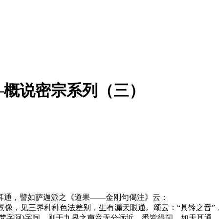
—概说密宗系列（三）
通，譬如萨迦派之《道果——金刚句偈注》云：
景像，见三界种种色法差别，生有漏天眼通。颂云：“具铃之音”
字阿)字间，则于九界之声音无分远近，悉皆得闻，如天耳通。(6