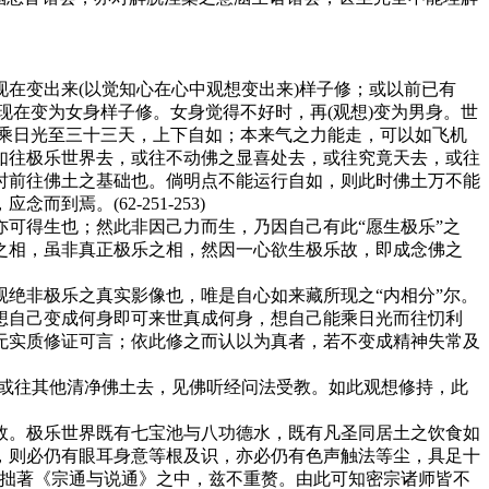
变出来(以觉知心在心中观想变出来)样子修；或以前已有
现在变为女身样子修。女身觉得不好时，再(观想)变为男身。世
身乘日光至三十三天，上下自如；本来气之力能走，可以如飞机
如往极乐世界去，或往不动佛之显喜处去，或往究竟天去，或往
时前往佛土之基础也。倘明点不能运行自如，则此时佛土万不能
。(62-251-253)
可得生也；然此非因己力而生，乃因自己有此“愿生极乐”之
之相，虽非真正极乐之相，然因一心欲生极乐故，即成念佛之
绝非极乐之真实影像也，唯是自心如来藏所现之“内相分”尔。
自己变成何身即可来世真成何身，想自己能乘日光而往忉利
无实质修证可言；依此修之而认以为真者，若不变成精神失常及
或往其他清净佛土去，见佛听经问法受教。如此观想修持，此
。极乐世界既有七宝池与八功德水，既有凡圣同居土之饮食如
，则必仍有眼耳身意等根及识，亦必仍有色声触法等尘，具足十
于拙著《宗通与说通》之中，兹不重赘。由此可知密宗诸师皆不