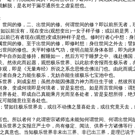
就解脱，是名对于漏尽通所生之虚妄想也。
：
间的修，二、出世间的修。何谓世间的修？即以前所无者，现在
譬如以前没有，现在变出(观想变出)一女子样子修；或以前是男，
或以前已有者现在(观想)变成别种样子是也。修时行者心中想：
属世间的修。至于出世间的修，即修时想：身往世间之外去；譬
出世间的修也。夫平时修练气功，使明点能至身体各部，即为此
亦如是修持，醒睡如一，然后方可于睡梦之中、魂赴佛国，应念而到焉
然依此而起愿，观想极乐世界、以此欲求舍报而生极乐者，亦
作观，即是《无量寿经》所说之系念思惟念佛法门也。由此而观
行者自身之力能生极乐，无妨亦能生彼极乐七宝池中也。
界，则成妄想；虽然亦能因佛愿力神力而往生于彼，然彼所观
身、变成何境即是何境者，皆是妄想也。如是而言世间修：谓想
世界各处、即成自己真能乘月光而至各处者，皆是妄想所得，绝
无可能随意往至各处也。
；譬如往极乐世界去，或往不动佛之显喜处去，或往究竟天去，
也。所以者何？此谓密宗诸师迄未能知何谓世间、何谓出世间故
极乐世界之实报庄严土中，尚有修定、闻法、供养十方诸佛等行
”之真意也。当知极乐世界非未出三界、非已出三界，是理已说