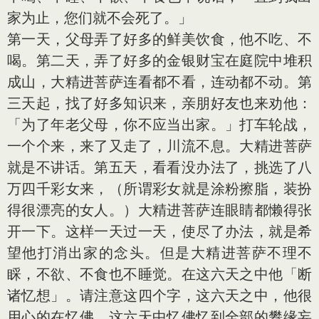
家为止，您们就不会死了。」
第一天，父母弄了好多的鲜美饮食，他不吃、不
喝。第二天，弄了好多的金银财宝在庭院中堆积
成山，大精进菩萨连看都不看，连动都不动。第
三天起，找了好多知识来，亲朋好友也来劝他：
「为了年老父母，你不应当出家。」打车轮战，
一个个来，来了又走了，川流不息。大精进菩萨
就是不讲话。第五天，看看没办法了，挑选了八
万四千彩女来，（所谓彩女就是涂粉擦脂，装扮
得很漂亮的女人。）大精进菩萨连眼睛都懒得张
开一下。这样一天过一天，使尽了办法，就是希
望他打消出家的念头。但是大精进菩萨不理不
睬，不欲、不食也不睡觉。在这六天之中他「断
诸忆想」。请注
意
这四个字，这六天之中，他很
用心的在忆佛，这六天中忆佛忆到全部的攀缘妄