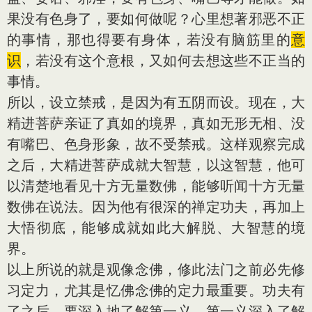
果没有色身了，要如何做呢？心里想著邪恶不正
的事情，那也得要有身体，若没有脑筋里的
意
识
，若没有这个
意根
，又如何去想这些不正当的
事情。
所以，设立禁戒，是因为有五阴而设。现在，大
精进菩萨亲证了真如的境界，真如无形无相、没
有嘴巴、色身形象，故不受禁戒。这样观察完成
之后，大精进菩萨成就大智慧，以这智慧，他可
以清楚地看见十方无量数佛，能够听闻十方无量
数佛在说法。因为他有很深的禅定功夫，再加上
大悟彻底，能够成就如此大解脱、大智慧的境
界。
以上所说的就是观像念佛，修此法门之前必先修
习定力，尤其是忆佛念佛的定力最重要。功夫有
了之后，要深入地了解第一义。第一义深入了解