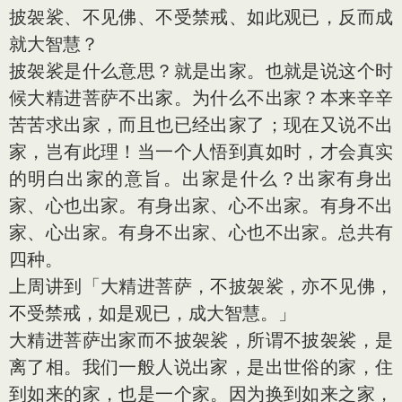
披袈裟、不见佛、不受禁戒、如此观已，反而成
就大智慧？
披袈裟是什么
意
思？就是出家。也就是说这个时
候大精进菩萨不出家。为什么不出家？本来辛辛
苦苦求出家，而且也已经出家了；现在又说不出
家，岂有此理！当一个人悟到真如时，才会真实
的明白出家的
意
旨。出家是什么？出家有身出
家、心也出家。有身出家、心不出家。有身不出
家、心出家。有身不出家、心也不出家。总共有
四种。
上周讲到「大精进菩萨，不披袈裟，亦不见佛，
不受禁戒，如是观已，成大智慧。」
大精进菩萨出家而不披袈裟，所谓不披袈裟，是
离了相。我们一般人说出家，是出世俗的家，住
到如来的家，也是一个家。因为换到如来之家，