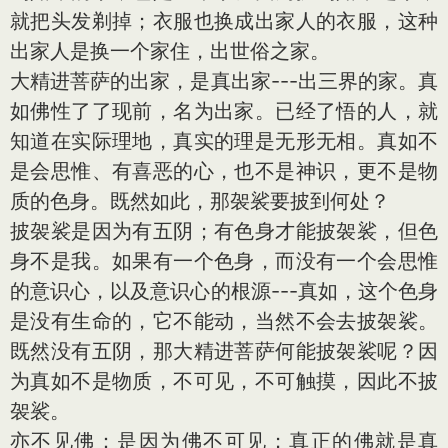
就把头发剃掉；衣服也换成出家人的衣服，这种
出家人是换一个家住，出世俗之家。
大精进菩萨的出家，是真出家---出三界的家。真
如佛性了了现前，名为出家。已经了悟的人，就
知道在实际理地，真实的理是无形无相。真如不
是会思惟、有喜恶的心，也不是神识，更不是物
质的色身。既然如此，那袈裟要披到何处？
披袈裟是因为有五阴；有色身才能披袈裟，但色
身不是我。如果有一个色身，而没有一个会思惟
的
意
识心，以及
意
识心的根源---真如，这个色身
是没有生命的，它不能动，当然不会去披袈裟。
既然没有五阴，那大精进菩萨何能披袈裟呢？因
为真如不是物质，不可见，不可触摸，因此不披
袈裟。
亦不见佛：是因为佛不可见；真正的佛就是真