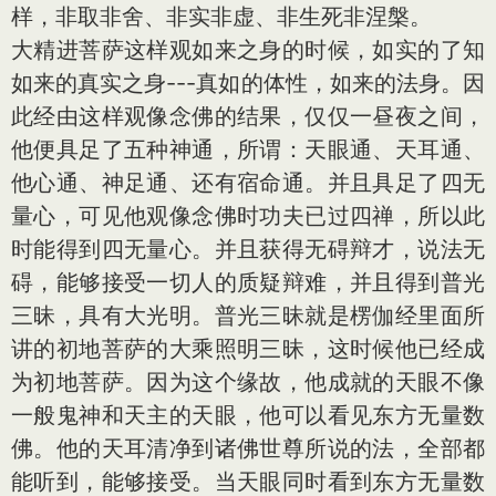
样，非取非舍、非实非虚、非生死非涅槃。
大精进菩萨这样观如来之身的时候，如实的了知
如来的真实之身---真如的体性，如来的法身。因
此经由这样观像念佛的结果，仅仅一昼夜之间，
他便具足了五种神通，所谓：天眼通、天耳通、
他心通、神足通、还有宿命通。并且具足了四无
量心，可见他观像念佛时功夫已过四禅，所以此
时能得到四无量心。并且获得无碍辩才，说法无
碍，能够接受一切人的质疑辩难，并且得到普光
三昧，具有大光明。普光三昧就是楞伽经里面所
讲的初地菩萨的大乘照明三昧，这时候他已经成
为初地菩萨。因为这个缘故，他成就的天眼不像
一般鬼神和天主的天眼，他可以看见东方无量数
佛。他的天耳清净到诸佛世尊所说的法，全部都
能听到，能够接受。当天眼同时看到东方无量数