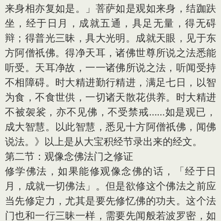
来身相亦复如是。」菩萨如是观如来身，结跏趺
坐，经于日月，成就五通，具足无量，得无碍
辩；得普光三昧，具大光明。成就天眼，见于东
方阿僧祇佛。得净天耳，诸佛世尊所说之法悉能
听受。天耳净故，一一诸佛所说之法，听闻受持
不相障碍。时大精进勤行精进，满足七日，以智
为食，不食世供，一切诸天散花供养。时大精进
不被袈裟，亦不见佛，不受禁戒……如是观已，
成大智慧。以此智慧，悉见十方阿僧祇佛，闻佛
说法。》以上是从大宝积经节录出来的经文。
第二节：观像念佛法门之修证
修学佛法，如果能修观像念佛的话，「经于日
月，成就一切佛法」。但是欲修这个佛法之前应
当先修定力，尤其是要先修忆佛的功夫。这个法
门也和一行三昧一样，需要先闻般若波罗密，如