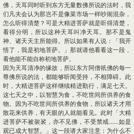
佛，天耳同时听到东方无量数佛所说的法时，我
们凡夫会认为那岂不是像菜市场一样吵闹混杂，
怎么听得清楚？可是大精进菩萨就是听得清楚，
看得分明，所以这种天耳叫净天耳。那不是鬼
神、诸天天主所能得。所以如果有人说：「我开
悟了，我是初地菩萨。」那就请他看看这一段，
看他能不能自称初地菩萨。
因为天耳清净的缘故，所以东方阿僧祇佛的每一
尊佛所说的法，都能够听闻受持，不相障碍。此
时，大精进菩萨这样继续精进勤行，满足七天。
这七天之中，以智慧为食，不吃世间所供养的食
物。因为不吃世间所供养的食物，所以诸天才用
散花来供养，有天眼的人就能看见。此时「大精
进菩萨不被袈裟，亦不见佛，不受禁戒……如是
观已成大智慧。」这一段请大家注
意
：为什么不