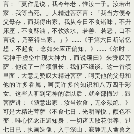
言：「莫作是说，我今年老，惟汝一子。汝若出
家，我等当死。」大精进菩萨言：「我当方便令
父母存，而我得出家。我从今日不食诸味，不升
床座，不食酥油，不饮浆水。若善、若恶，口不
言说，乃至得出家。」》……《于第六日断诸忆
想，不起食，念如来应正偏知。》……《尔时，
宅神于虚空中现大神力，而说颂曰》来赞叹菩
萨，他说了一首颂很长，我们不细谈。这一首颂
里面，大
意
是赞叹大精进菩萨，呵责他的父母和
他的许多眷属，呵责许多的知识和八万四千彩
女。这些人听到宅神的话以后，就全部悔过，跟
菩萨讲：《随
意
出家，汝当饮食，无令殒绝。》
可是大精进菩萨《不食七日，光明晖悦，颜色不
变，唯心忆念正遍知身，一切诸天散花供养。过
七日已，执画迭像，入于深山，寂静无人禽兽之