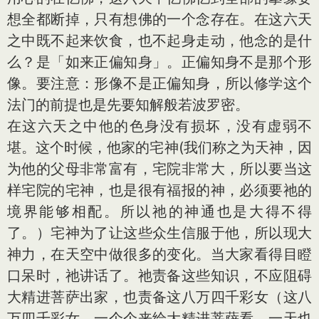
想全都断掉，只有想佛的一个念存在。在这六天
之中既不起来饮食，也不起身走动，他念的是什
么？是「如来正偏知身」。正偏知身不是那个形
像。要注
意
：形像不是正偏知身，所以修学这个
法门的前提也是先要知解般若波罗密。
在这六天之中他的色身没有损坏，没有虚弱不
堪。这个时候，他家的宅神(我们称之为天神，因
为他的父母非常富有，宅院非常大，所以要当这
样宅院的宅神，也是很有福报的神，必须要祂的
境界能够相配。所以祂的神通也是大得不得
了。）宅神为了让这些众生信服于他，所以现大
神力，在天空中做很多的变化。当大家看得目瞪
口呆时，祂讲话了。祂责备这些知识，不应阻碍
大精进菩萨出家，也责备这八万四千彩女（这八
万四千彩女，一个个来给大精进菩萨看，一天也