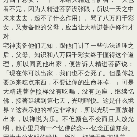
看不完，因为大精进菩萨没张眼，所以一天之中
来来去去，起不了什么作用）。骂了八万四千彩
女，又责备他的父母，应当让大精进菩萨修行才
对。
宅神责备他们无知，跟他们讲了一些佛法道理之
后，父母、知识和八万四千彩女终于懂得这个道
理，所以同
意
他出家，便告诉大精进菩萨说：
「现在你可以出家，我们也不会死了。但是你总
要起来吃点东西，不要让你的生命坏掉。」可是
大精进菩萨照样没有吃喝，没有起座，继续忆
佛，接著延续到第七天，光明晖悦。这是什么境
界？这表示他的禅定非常好，所以光明一直放射
出来，以禅悦为乐。不但颜色不变而且大放光
明，他心里只有一个忆佛的念---忆念正偏知身。