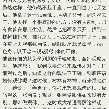
因为大放光明的缘故，所以一切诸天散花供养。
虽然这样，他仍然不起于座，一直到过了七天之
后，他拿了这一张画像，拜别了父母，到森林去
了。他去找一个很寂静的地方，没有人能到，只
有禽兽在那儿生活。然后他把画像展开，找到一
棵树挂起来。挂好之后，他就在树前铺了草，坐
在草上去观那张画像。结跏趺座就是盘坐，端正
色身，以正念来观这张如来的画像。
他很仔细的从头髻到脚的千辐轮相，全部观察完
毕。他就想：「我到底要怎样来观佛才对？」详
细观过之后，知道这样的观法不正确，到底应该
如何观佛呢？这时候，树林有林神，就来跟他讲
了，祂说：「善男子，你如果想要观佛的话，应
当观这一张画像；观这一张画像跟佛如来没有差
别，那叫做观佛。」这时候大精进菩萨这样想：