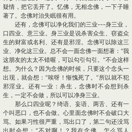
疑情，把它丢开了。忆佛，无相念佛，一下子睡
著了。念佛对治失眠很有用。
还有，念佛可以净化我们的三业---身三业，
口四业、意三业。身三业是说杀害众生、窃盗众
生的财富或名利、还有是邪淫。念佛可以除这三
业、净化这三业。总不会一面念佛一面想著：“我
这朋友的太太不错喔，可以勾引勾引。”不会这样
想。为什么？因为念佛的时候，只要这个念头一
出现，就会想：“唉呀！惭愧死了。”所以就不犯
邪淫业。还有一业：杀生，念佛时不会想到杀
生，一定不会做，所以可以净身三业。
那么口四业呢？绮语、妄语、两舌、还有一
个叫恶口，也不会做。心里面念佛时不会破口大
骂。如果习性很严重，骂出口了，第二句还没骂
出时会想：“不对啊！？我在念佛，怎么骂人