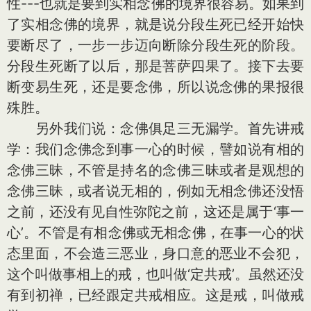
性---也就是要到实相念佛的境界很容易。如果到
了实相念佛的境界，就是说分段生死已经开始快
要断尽了，一步一步迈向断除分段生死的阶段。
分段生死断了以后，那是菩萨四果了。接下去要
断变易生死，还是要念佛，所以说念佛的果报很
殊胜。
另外我们说：念佛俱足三无漏学。首先讲戒
学：我们念佛念到事一心的时候，譬如说有相的
念佛三昧，不管是持名的念佛三昧或者是观想的
念佛三昧，或者说无相的，例如无相念佛还没悟
之前，还没有见自性弥陀之前，这还是属于‘事一
心’。不管是有相念佛或无相念佛，在事一心的状
态里面，不会造三恶业，身口意的恶业不会犯，
这个叫做事相上的戒，也叫做‘定共戒’。虽然还没
有到初禅，已经跟定共戒相应。这是戒，叫做戒