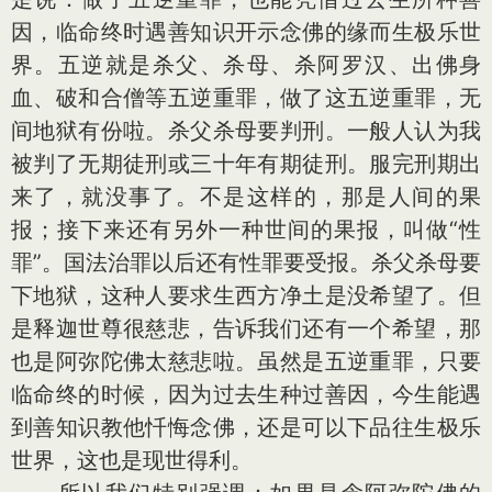
因，临命终时遇善知识开示念佛的缘而生极乐世
界。五逆就是杀父、杀母、杀阿罗汉、出佛身
血、破和合僧等五逆重罪，做了这五逆重罪，无
间地狱有份啦。杀父杀母要判刑。一般人认为我
被判了无期徒刑或三十年有期徒刑。服完刑期出
来了，就没事了。不是这样的，那是人间的果
报；接下来还有另外一种世间的果报，叫做“性
罪”。国法治罪以后还有性罪要受报。杀父杀母要
下地狱，这种人要求生西方净土是没希望了。但
是释迦世尊很慈悲，告诉我们还有一个希望，那
也是阿弥陀佛太慈悲啦。虽然是五逆重罪，只要
临命终的时候，因为过去生种过善因，今生能遇
到善知识教他忏悔念佛，还是可以下品往生极乐
世界，这也是现世得利。