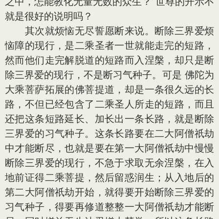
之中，怎能教化无量无数的众生？”世尊的开示不
就是很好的说明吗？
其次就烦恼无尽誓愿断来说。断除三界爱烦
恼障的现行，是二乘圣者一世就能走完的短路，
然而他们走完解脱道的短路而入涅槃，却只是断
除三界爱的现行，不是断习气种子。可是 佛陀为
大乘菩萨拓展的佛菩提道，却是一条很久远的长
路，不但已经包含了二乘圣人所走的短路，而且
还把这条短路延长、加长出一条长路，就是断除
三界爱的习气种子。这条长路要在二大阿僧祇劫
中才能断尽，也就是要在第一大阿僧祇劫中慢慢
断除三界爱的现行，不急于求取无余涅槃，在入
地前证得二乘菩提，然后留惑润生；从入地后的
第二大阿僧祇劫开始，就得要开始断除三界爱的
习气种子，得要再修道整整一大阿僧祇劫才能断