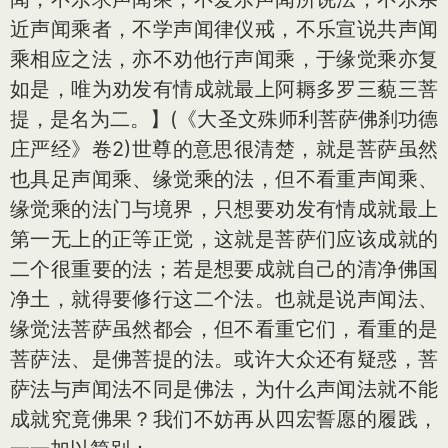
近声闻乘者，不学声闻律仪戒，不乐宣说共声闻
乘相应之法，亦不劝他行声闻乘，于缘觉乘亦复
如是，唯为劝发有情成就最上阿耨多罗三藐三菩
提，是名为二。】(《大圣文殊师利菩萨佛刹功德
庄严经》卷2)世尊的意思很清楚，就是菩萨虽然
也具足声闻乘、缘觉乘的法，但不看重声闻乘、
缘觉乘的法门与境界，只想要劝发有情成就最上
第一无上的正等正觉，这就是菩萨们应该成就的
二个很重要的法；若是想要成就自己的清净佛国
净土，就得要修行这二个法。也就是说声闻法、
缘觉法菩萨虽然都会，但不看重它们，看重的是
菩萨法、是佛菩提的法。或许大众还有疑惑，菩
萨法与声闻法不同是佛法，为什么声闻法就不能
成就究竟佛果？我们不妨再从四宏誓愿的履践，