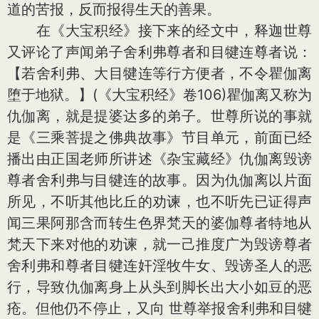
道的苦报，反而报得生天的善果。
在《大宝积经》接下来的经文中，释迦世尊
又评论了声闻弟子舍利弗尊者和目犍连尊者说：
【若舍利弗、大目犍连等行方便者，不令瞿伽离
堕于地狱。】(《大宝积经》卷106)瞿伽离又称为
仇伽离，就是提婆达多的弟子。世尊所说的事就
是《三乘菩提之佛典故事》节目单元，前面已经
播出由正国老师所讲述《杂宝藏经》仇伽离毁谤
尊者舍利弗与目犍连的故事。因为仇伽离以片面
所见，不听其他比丘的劝谏，也不听先已证得声
闻三果阿那含而转生色界梵天的婆伽尊者特地从
梵天下来对他的劝谏，就一己推度广为毁谤尊者
舍利弗和尊者目犍连奸淫牧牛女、毁谤圣人的恶
行，导致仇伽离身上从头到脚长出大小如豆的恶
疮。但他仍不停止，又向 世尊举报舍利弗和目犍