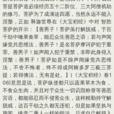
菩提菩萨道必须经历五十二阶位、三大阿僧祇劫
的修习。菩萨为了成满这四愿，当然永远不能入
涅槃，正如 释迦世尊在《大宝积经》中对 智胜
菩萨的开示：【善男子！菩萨虽行解脱戒，于百
千劫中噉果食草，能忍众生善恶之语；若与声闻
缘觉共思维法，善男子！是名菩萨摩诃萨犯于重
罪。善男子！如声闻人犯于重禁，非即此身得入
涅槃；善男子！菩萨如是不除声闻缘觉共思维
法，不舍不悔者，终不得成阿耨多罗三藐三菩
提；若得佛法，无有是处。】(《大宝积经》卷1
06)意思是说，菩萨纵使都只以蔬果草木为食，
不食众生肉，并且对于众生一切讥毁称誉等善恶
言语，都能容忍而不侵害众生，这样精勤持守解
脱戒，达百千劫之久都无违犯，但是如果坚执与
声闻、缘觉二乘人一样的想法，只求自己解脱入