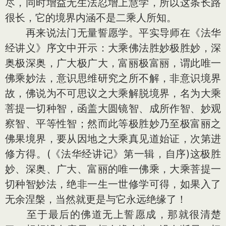
尽，同时增益无生法忍增上慧学，所以这条长路
很长，它的境界内涵不是二乘人所知。
再来说法门无量誓愿学。平实导师在《法华
经讲义》序文中开示：大乘佛法胜妙极胜妙，深
奥极深奥，广大极广大，富丽极富丽，谓此唯一
佛乘妙法，意识思维研究之所不解，非意识境界
故，佛说为不可思议之大乘解脱境界，名为大乘
菩提一切种智，函盖大圆镜智、成所作智、妙观
察智、平等性智；然而此等极胜妙乃至极富丽之
佛果境界，要从因地之大乘真见道始证，次第进
修方得。(《法华经讲记》第一辑，自序)这极胜
妙、深奥、广大、富丽的唯一佛乘，大乘菩提一
切种智妙法，绝非一生一世修学可得，如果入了
无余涅槃，当然就更是与它永远绝缘了！
至于最后的佛道无上誓愿成，那就很清楚