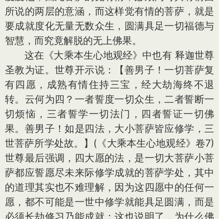
所说的两层的意涵，而这样觉有情的菩萨，就是
要成就度化无量无数众生，圆满具足一切福德与
智慧，而究竟解脱的无上佛果。
这在《大乘本生心地观经》中也有 释迦世尊
圣教为证。世尊开示说：【善男子！一切菩萨复
有四愿，成熟有情住持三宝，经大劫海终不退
转。云何为四？一者誓度一切众生，二者誓断一
切烦恼，三者誓学一切法门，四者誓证一切佛
果。善男子！如是四法，大小菩萨皆应修学，三
世菩萨所学处故。】(《大乘本生心地观经》卷7)
世尊最后强调，四大愿的法，是一切大菩萨小菩
萨都应誓愿尽未来际修学成就的菩萨学处，其中
的道理其实也不难理解，因为这四愿中的任何一
愿，都不可能是一世中修学就能具足圆满，而是
必须长劫修习乃能成就；这也说明了，为什么佛