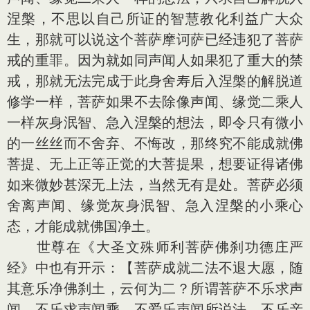
涅槃，不思以自己所证的智慧教化利益广大众
生，那就可以说这个菩萨摩诃萨已经违犯了菩萨
戒的重罪。因为就如同声闻人如果犯了重大的禁
戒，那就无法完成于此身舍寿后入涅槃的解脱道
修学一样，菩萨如果不去除像声闻、缘觉二乘人
一样灰身泯智、急入涅槃的想法，即令只有微小
的一丝丝而不舍弃、不悔改，那终究不能成就佛
菩提、无上正等正觉的大菩提果，想要证得诸佛
如来微妙甚深无上法，当然无有是处。菩萨必须
舍离声闻、缘觉灰身泯智、急入涅槃的小乘心
态，才能成就佛国净土。
世尊在《大圣文殊师利菩萨佛刹功德庄严
经》中也有开示：【菩萨成就二法不退大愿，随
其意乐净佛刹土，云何为二？所谓菩萨不乐求声
闻，不乐求声闻乘，不爱乐声闻所说法，不乐亲