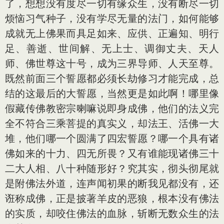
了，想想没有度尽一切有缘众生，没有断尽一切
烦恼习气种子，没有学尽无量的法门，如何能够
成就无上佛果而具足如来、应供、正遍知、明行
足、善逝、世间解、无上士、调御丈夫、天人
师、佛世尊这十号，成为三界导师、人天至尊。
既然前面三个誓愿都必须长劫修习才能完成，总
结的这最后的大誓愿，当然更是如此啊！哪里像
假藏传佛教密宗喇嘛说即身成佛，他们的法义完
全不符合三乘菩提的真实义，却法王、活佛一大
堆，他们哪一个圆满了四宏誓愿？哪一个具有诸
佛如来的十力、四无所畏？又有谁能现诸佛三十
二大人相、八十种随形好？究其实，彻头彻尾就
是附佛法外道，连声闻初果的断我见都没有，还
诳称成佛，正是披著羊皮的恶狼，根本没有佛法
的实质，却咬住佛法的血脉，斩断无数众生的法