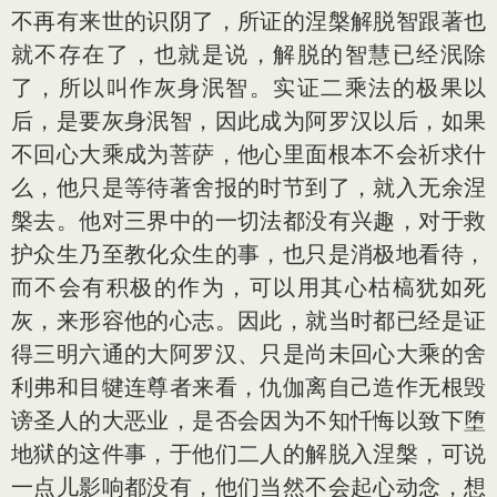
不再有来世的识阴了，所证的涅槃解脱智跟著也
就不存在了，也就是说，解脱的智慧已经泯除
了，所以叫作灰身泯智。实证二乘法的极果以
后，是要灰身泯智，因此成为阿罗汉以后，如果
不回心大乘成为菩萨，他心里面根本不会祈求什
么，他只是等待著舍报的时节到了，就入无余涅
槃去。他对三界中的一切法都没有兴趣，对于救
护众生乃至教化众生的事，也只是消极地看待，
而不会有积极的作为，可以用其心枯槁犹如死
灰，来形容他的心志。因此，就当时都已经是证
得三明六通的大阿罗汉、只是尚未回心大乘的舍
利弗和目犍连尊者来看，仇伽离自己造作无根毁
谤圣人的大恶业，是否会因为不知忏悔以致下堕
地狱的这件事，于他们二人的解脱入涅槃，可说
一点儿影响都没有，他们当然不会起心动念，想