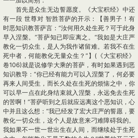
一一加以简别：
首先是众生无边誓愿度。《大宝积经》中还
有一段 世尊对 智胜菩萨的开示：【善男子！有
时恶知识教菩萨言：“汝何用久处生死？可于此身
早入涅槃。”菩萨知已即应离之。“我如是大庄严
教化一切众生，是人为我作诸留难。若我不在生
死中者，何能教化无量众生？”】(《大宝积经》
卷106)就是说修学大乘的菩萨，有时如果遇到恶
知识教导：“你已经有能力可以入涅槃了，何必要
再来人间受生，而长久处在生死的烦恼之中，你
可以早一点在此身结束就入涅槃，永远免去生死
的苦啊！”菩萨听到之后就应远离这个恶知识，心
中并且这么想：“我已经发了宏大庄严的誓愿，要
教化一切众生，这个人是故意来刁难障碍我的。
我如果不一世一世出生在人间，而继续处于生死