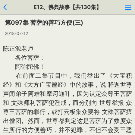
E12、佛典故事【共130集】
第097集 菩萨的善巧方便(三)
2018-07-12
陈正源老师
各位菩萨：
阿弥陀佛！
在前面二集节目中，我们举出了《大宝积
经》和《大方广宝箧经》中的故事，说 释迦世尊
声闻弟子阿难和摩诃迦叶，因为认定众尊王菩萨
和 文殊师利菩萨犯淫戒，而分别向 世尊举报 众
尊王菩萨的罪行，或打云板集众要将 文殊菩萨摈
出僧团。然而，世尊都判定这是菩萨为了救度众
生所行的方便善巧，并不犯罪，不但不会受三恶