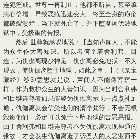
连犯淫戒。世尊一再制止，他都不听从，甚至瞋
恚心倍增，导致恶疮迅速变大，终至全身的疱疮
都破裂溃烂，当下就死亡了，并下堕摩诃优波地
狱中，受极重的苦报。
然后 世尊就感叹地说：【当知声闻人，不能
为众生作大善知识。所以者何？若舍利弗、目
连，为仇伽离现少神足，仇伽离必免地狱；不为
现故，使仇伽离堕于地狱，如此之事。】(《杂宝
藏经》卷3)意思就是说，声闻人不能像菩萨一
样，作为救护众生的大善知识，因为当时舍利弗
和目犍连尊者如果能够为仇伽离示现一点点神足
通，仇伽离就会信受他们的清净梵行，不会无根
毁谤他们，必定可以免于下堕地狱的苦恶果报。
由于舍利弗和目犍连尊者不为仇伽离示现神通的
缘故，才会发生仇伽离造了谤圣人的大恶业而不