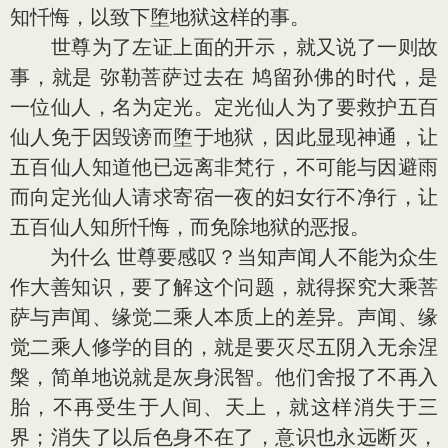
知忏悔，以致下堕地狱这样的事。
世尊为了左证上面的开示，就又说了一则故
事，就是 弥勒菩萨过去在 鸠留孙佛的时代，是
一位仙人，名为定光。定光仙人为了要救护五百
仙人免于因毁谤而堕于地狱，因此显现神通，让
五百仙人知道他已远离非梵行，不可能与因避雨
而向定光仙人请求寄宿一夜的妇女行不净行，让
五百仙人知所忏悔，而免除地狱的恶报。
为什么 世尊要感叹？当知声闻人不能为众生
作大善知识，要了解这个问题，就得探究大乘菩
萨与声闻、缘觉二乘人本质上的差异。声闻、缘
觉二乘人修学的目的，就是要灭尽五阴入无余涅
槃，简单地说就是灰身泯智。他们舍报了不再入
胎，不再受生于人间、天上，就这样消失于三
界；消失了以后色身不在了，意识也永远断灭，