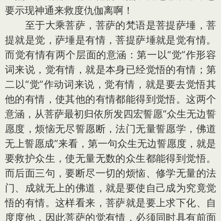
要示现神通来救度仇伽离啊！
至于大乘菩萨，菩萨的梵语是菩提萨埵，菩
提就是觉，萨埵是有情，菩提萨埵就是觉有情。
而觉有情有两个层面的意涵：第一以“觉”作形容
词来说，觉有情，就是本身已经觉悟的有情；第
二以“觉”作动词来说，觉有情，就是要去觉悟其
他的有情，使其他的有情都能得到觉悟。这两个
意涵，从菩萨最初归依所发四宏誓愿“众生无边誓
愿度，烦恼无尽誓愿断，法门无量誓愿学，佛道
无上誓愿成”来看，第一句众生无边誓愿度，就是
要救护众生，使无量无数的众生都能得到觉悟。
而后面三句，要断尽一切的烦恼、修学无量的法
门、成就无上的佛道，就是要使自己成为究竟觉
悟的有情。这样看来，菩萨就是要上求下化、自
度度他，因此菩萨的觉有情，必须同时具有前面