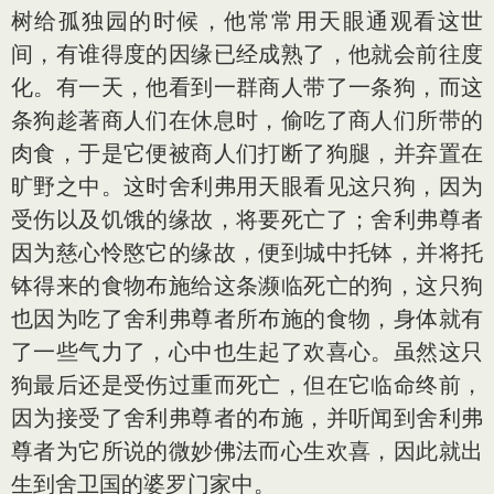
树给孤独园的时候，他常常用天眼通观看这世
间，有谁得度的因缘已经成熟了，他就会前往度
化。有一天，他看到一群商人带了一条狗，而这
条狗趁著商人们在休息时，偷吃了商人们所带的
肉食，于是它便被商人们打断了狗腿，并弃置在
旷野之中。这时舍利弗用天眼看见这只狗，因为
受伤以及饥饿的缘故，将要死亡了；舍利弗尊者
因为慈心怜愍它的缘故，便到城中托钵，并将托
钵得来的食物布施给这条濒临死亡的狗，这只狗
也因为吃了舍利弗尊者所布施的食物，身体就有
了一些气力了，心中也生起了欢喜心。虽然这只
狗最后还是受伤过重而死亡，但在它临命终前，
因为接受了舍利弗尊者的布施，并听闻到舍利弗
尊者为它所说的微妙佛法而心生欢喜，因此就出
生到舍卫国的婆罗门家中。