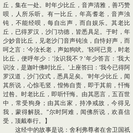
丘，集在一处。时年少比丘，音声清雅，善巧赞
呗，人所乐听。有一比丘，年高耆老，音声浊
钝，不能经呗，每自出声，而自娱乐。其老比
丘，已得罗汉，沙门功德，皆悉具足。于时，年
少妙音比丘，见老沙门音声钝浊，自恃好声，而
呵之言：‘今汝长老，声如狗吠。’轻呵已竟，时老
比丘，便呼年少：‘汝识我不？’年少答言：‘我大
识汝，是迦叶佛时比丘。’上座答曰：‘我今已得阿
罗汉道，沙门仪式，悉具足矣。’时年少比丘，闻
其所说，心惊毛竖，惶怖自责，即于其前，忏悔
过咎。时老比丘，即听忏悔。由其恶言，五百世
中，常受狗身；由其出家，持净戒故，今得见
我，蒙得解脱。”尔时阿难，闻佛所说，欢喜信
受，顶戴奉行。】
这经中的故事是说：舍利弗尊者在舍卫国祇