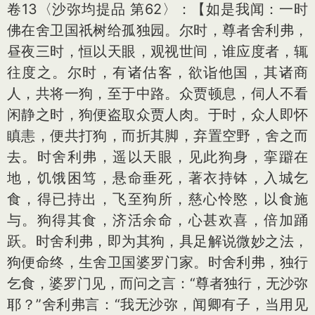
卷13〈沙弥均提品 第62〉：【如是我闻：一时
佛在舍卫国祇树给孤独园。尔时，尊者舍利弗，
昼夜三时，恒以天眼，观视世间，谁应度者，辄
往度之。尔时，有诸估客，欲诣他国，其诸商
人，共将一狗，至于中路。众贾顿息，伺人不看
闲静之时，狗便盗取众贾人肉。于时，众人即怀
瞋恚，便共打狗，而折其脚，弃置空野，舍之而
去。时舍利弗，遥以天眼，见此狗身，挛躃在
地，饥饿困笃，悬命垂死，著衣持钵，入城乞
食，得已持出，飞至狗所，慈心怜愍，以食施
与。狗得其食，济活余命，心甚欢喜，倍加踊
跃。时舍利弗，即为其狗，具足解说微妙之法，
狗便命终，生舍卫国婆罗门家。时舍利弗，独行
乞食，婆罗门见，而问之言：“尊者独行，无沙弥
耶？”舍利弗言：“我无沙弥，闻卿有子，当用见