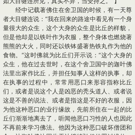
如大目犍连所见，真实不异，当受持之。”】
经中记载著佛住在舍卫国的时候，有一天尊
者大目犍连说：“我在回来的路途中看见有一个身
量很大的众生，这个大身的众生是比丘的样貌，
但是他却是以铁叶作为衣服，整个身体也燃烧著
熊熊的大火，同时还以铁钵盛著热铁丸作为他的
食物。”这时佛就为比丘们开示说：“这个大身的
众生，他在过去世时，在这个舍卫国中的迦叶佛
法里出家作比丘，并担任知事人这样的执事，却
在执事的过程中，常常用恶口来形容指称比丘
们，或者是说这个人是凶恶的秃头道人、或者说
这是不善的说法、或者是指这是不好的衣服，因
为他这种恶口的业行缘故，先前所住在一起的比
丘们渐渐地离去了，听闻他恶口习性的人也因此
不再前来学习佛法。他因为这种恶口破坏僧团和