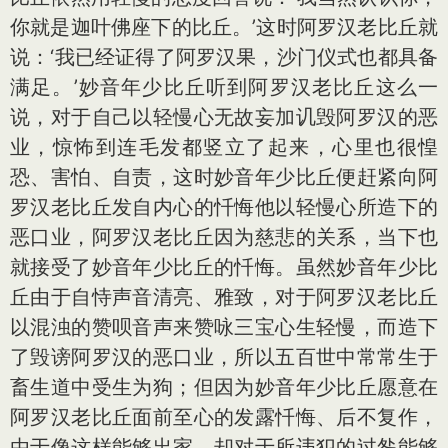
你就是迦叶佛座下的比丘。’这时阿罗汉老比丘就
说：‘我已经证得了阿罗汉果，沙门仪式也都具备
满足。’妙音年少比丘听到阿罗汉老比丘这么一
说，对于自己以轻慢心无故妄加讥毁阿罗汉的恶
业，惊怖到连毛发都竖立了起来，心里也很惶
恐、害怕、自责，这时妙音年少比丘便赶紧向阿
罗汉老比丘发自内心的忏悔他以轻慢心所造下的
恶口业，阿罗汉老比丘因为慈悲的关系，当下也
就接受了妙音年少比丘的忏悔。虽然妙音年少比
丘由于自恃声音清亮、雅致，对于阿罗汉老比丘
以混浊的赞呗音声来赞咏三宝心生轻慢，而造下
了毁谤阿罗汉的恶口业，所以五百世中常常生于
畜生道中受生为狗；但因为妙音年少比丘愿意在
阿罗汉老比丘面前至心的发露忏悔、后不复作，
由于像这样能够出家，却对于所违犯的过咎能够