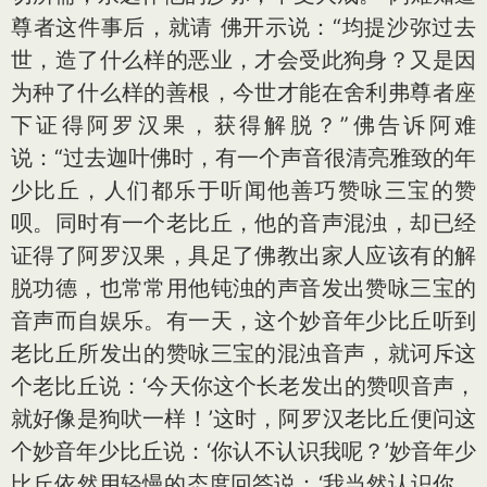
尊者这件事后，就请 佛开示说：“均提沙弥过去
世，造了什么样的恶业，才会受此狗身？又是因
为种了什么样的善根，今世才能在舍利弗尊者座
下证得阿罗汉果，获得解脱？”佛告诉阿难
说：“过去迦叶佛时，有一个声音很清亮雅致的年
少比丘，人们都乐于听闻他善巧赞咏三宝的赞
呗。同时有一个老比丘，他的音声混浊，却已经
证得了阿罗汉果，具足了佛教出家人应该有的解
脱功德，也常常用他钝浊的声音发出赞咏三宝的
音声而自娱乐。有一天，这个妙音年少比丘听到
老比丘所发出的赞咏三宝的混浊音声，就诃斥这
个老比丘说：‘今天你这个长老发出的赞呗音声，
就好像是狗吠一样！’这时，阿罗汉老比丘便问这
个妙音年少比丘说：‘你认不认识我呢？’妙音年少
比丘依然用轻慢的态度回答说：‘我当然认识你，