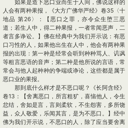
如果是造下恶口业而生于人间，佛说这样的
人会有两种果报，《大方广佛华严经》卷35〈十
地品 第26〉：【恶口之罪，亦令众生堕三恶
道；若生人中，得二种果报，一者常闻恶声，二
者言多诤讼。】佛在经典中为我们开示说：有恶
口习性的人，如果他出生在人中，他会有两种果
报的出现：第一种是经常会听到种种骂人、讥讽
等粗言恶语的音声；第二种是他所说的言语，常
常会与他人起种种的争端或诤论，这些都是属于
恶口业的果报。
那到底什么样才是不恶口呢？《长阿含经》
卷13：【舍离恶口，所言粗犷，喜恼他人，令生
忿结，舍如是言，言则柔软，不生怨害，多所饶
益，众人敬爱，乐闻其言，是为不恶口。】经中
佛为我们开示说，不恶口的人，除了应当要舍离