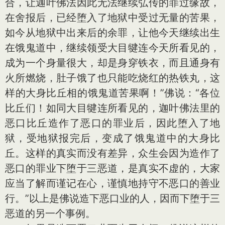
合，让迦叶佛法因此无法继续弘传的罪过缘故，
在舍报后，已经堕入了地狱中受过无量的苦果，
如今从地狱中出来后的余罪，让他今天继续出生
在饿鬼道中，继续领受大目犍连今天所看见的，
成为一个身量很大，却是身穿铁衣，而且通身有
火所燃烧，肚子饿了也只能吃烧红的热铁丸，这
样的大身比丘相的饿鬼道苦果啊！”佛说：“各位
比丘们！如同大目犍连所看见的，迦叶佛法里的
恶口比丘造作了恶口的罪业后，因此堕入了地
狱，受地狱报完后，变成了饿鬼道中的大身比
丘。这样的真实而没有差异，众生会因为造作了
恶口的罪业下堕于三恶道，是真实不虚的，大家
应当了解而谨记在心，谨慎地持守不恶口的善业
行。”以上是佛说造下恶口业的人，因而下堕于三
恶道的另一个事例。