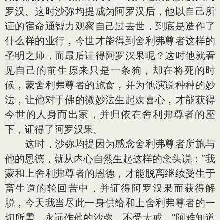
罗汉。这时沙弥均提成为阿罗汉后，他以自己所
证的宿命通智力观察自己过去世，到底是造作了
什么样的业行，今世才能得到舍利弗尊者这样的
圣明之师，而最后证得阿罗汉果呢？这时他就看
见自己的前生原来只是一条狗，却在将死的时
候，蒙舍利弗尊者的施食，并为他演说种种的妙
法，让他对于佛的微妙法生起欢喜心，才能获得
今世的人身而出家，并归依在舍利弗尊者的座
下，证得了阿罗汉果。
这时，沙弥均提因为感念舍利弗尊者所施与
他的恩德，就从内心自然生起这样的念头说：“我
蒙和上舍利弗尊者的恩德，才能脱离继续受生于
畜生道的轮回苦中，并证得阿罗汉果而获得解
脱，今天我当尽此一身供给和上舍利弗尊者的一
切所需，永远作他的沙弥，不受大戒。”阿难知道