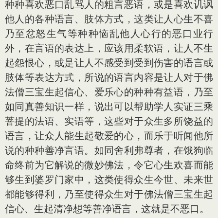
种种喜欢恶口乱骂人的粗言恶语，或是喜欢讥讽
他人的各种语言、肢体方式，这类让人心生不喜
乃至忿怒生气等种种恼乱他人心行的恶口业行
外，在言语的表达上，应该用柔软语，让人不生
起怨恨心，或是让人不感受到受到伤害的语言或
肢体等表达方式，所说的语言内容是让人对于佛
法僧三宝生起信心、爱乐心的种种有益语，乃至
如同真善知识一样，说出可以帮助学人实证三乘
菩提的法语、实语等，这些对于众生多所饶益的
语言，让众人能生起敬爱的心，而乐于听闻他所
说的种种善净言语。如同舍利弗尊者，在饿狗临
命终前为它解说的微妙佛法，令它心生欢喜而能
够生到婆罗门家中，这类使得众生今世、未来世
都能够得利，乃至使得众生对于佛法僧三宝生起
信心、生起清净想等善净语言，这就是不恶口。