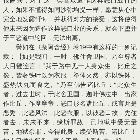
很高兴，对于这一类喜欢造作这样恶口业行的
人，如果不懂得如同沙弥均提一样，愿意从心中
完全地发露忏悔，并获得对方的接受，这将使得
他未来因为造作这样恶口业的关系，就会下堕并
于三恶道中轮回，无法出离。
譬如在《杂阿含经》卷19中有这样的一则记
载：【如是我闻：一时，佛住舍卫国。乃至尊者
大目犍连言：“我于路中见一大身众生，比丘之
像，皆著铁叶以为衣服，举体火然，亦以铁钵，
盛热铁丸而食之。”乃至佛告诸比丘：“此众生
者，过去世时，于此舍卫国，迦叶佛法中，出家
作比丘，作摩摩帝，恶口形名诸比丘，或言此是
恶秃，此恶风法，此恶衣服，以彼恶口故，先住
者去，未来不来，缘斯罪故，已地狱中受无量
苦，地狱余罪，今得此身，续受斯苦。诸比丘！