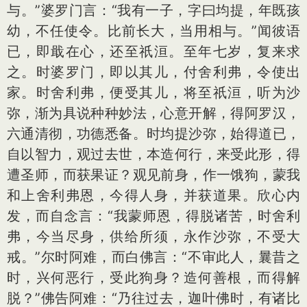
与。”婆罗门言：“我有一子，字曰均提，年既孩
幼，不任使令。比前长大，当用相与。”闻彼语
已，即戢在心，还至祇洹。至年七岁，复来求
之。时婆罗门，即以其儿，付舍利弗，令使出
家。时舍利弗，便受其儿，将至祇洹，听为沙
弥，渐为具说种种妙法，心意开解，得阿罗汉，
六通清彻，功德悉备。时均提沙弥，始得道已，
自以智力，观过去世，本造何行，来受此形，得
遭圣师，而获果证？观见前身，作一饿狗，蒙我
和上舍利弗恩，今得人身，并获道果。欣心内
发，而自念言：“我蒙师恩，得脱诸苦，时舍利
弗，今当尽身，供给所须，永作沙弥，不受大
戒。”尔时阿难，而白佛言：“不审此人，曩昔之
时，兴何恶行，受此狗身？造何善根，而得解
脱？”佛告阿难：“乃往过去，迦叶佛时，有诸比