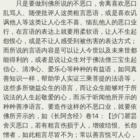
只是要做到佛所说的不恶口，舍离喜欢恶口
乱骂人、随便批评人这类粗言恶语，或是喜欢讥
讽他人等这类让人心生不喜、恼乱他人的恶口业
行，在言语的表达上就要用柔软语，让人不生起
怨恨心，或是不让人感受到被伤害的表达方式；
而所说的言语内容是可以让人今世以及未来世都
能得利的，或者是说让众生对于佛法僧三宝生起
信心、清净心、爱乐心等种种的有益语，如同真
善知识一样，帮助学人实证三乘菩提的法语等，
这些多所饶益众生的语言，而让众生能够对于所
说法的人生起敬爱的心，而乐于听闻他所开示的
种种善净语言。要造作这样的不恶口业，就要依
佛所开示的，如《长阿含经》卷14：【沙门瞿昙
舍灭恶口，若有粗言伤损于人，增彼结恨、长怨
憎者，如此粗言尽皆不为；常以善言悦可人心，