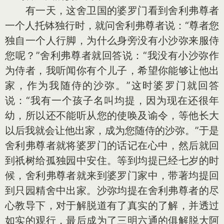
有一天，这舍卫国的婆罗门看到舍利弗尊者
一个人托钵独行时，就问舍利弗尊者说：“尊者您
独自一个人行脚，为什么身旁没有小沙弥来服侍
您呢？”舍利弗尊者就回答说：“我没有小沙弥作
为侍者，我听闻你有个儿子，希望你能够让他出
家，作为我随侍的沙弥。”这时婆罗门就回答
说：“我有一个孩子名叫均提，因为现在还很年
幼，所以还不能听从您的使唤及谕令，等他长大
以后我就会让他出家，成为您随侍的沙弥。”于是
舍利弗尊者就将婆罗门的话记在心中，然后就回
到祇树给孤独园中安住。等到均提已经七岁的时
候，舍利弗尊者就来到婆罗门家中，带著均提回
到只园精舍中出家。沙弥均提在舍利弗尊者的尽
心教导下，对于解脱道有了真实的了解，并透过
如实的观行，最后成为了三明六通的俱解脱大阿