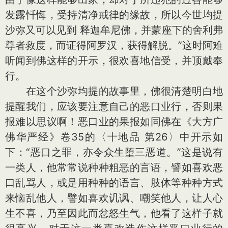
发露忏悔，受持清净戒律的缘故，所以今世均提
沙弥又可以见到 释迦牟尼佛，并蒙座下的舍利弗
尊者救度，而证得阿罗汉，获得解脱。”这时阿难
听闻到佛这样的开示，很欢喜地信受，并顶戴奉
行。
在这个沙弥均提的故事里，佛很清楚明白地
提醒我们，应该要注意自己的恶口业行，否则果
报难以思议啊！恶口业的果报如同佛在《大方广
佛华严经》卷35的〈十地品 第26〉中开示如
下：“恶口之罪，亦令众生堕三恶道。”这是说有
一类人，他常常说种种粗恶的言语，譬如喜欢恶
口乱骂人，或是用种种的语言、肢体等种种方式
来恼乱他人，譬如喜欢讥讽、嘲笑他人，让人心
生不喜，乃至因此而忿怒生气，他看了这样子就