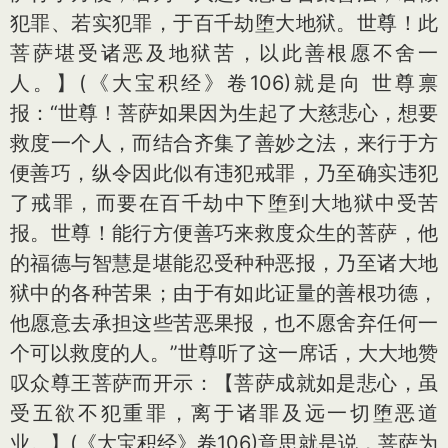
犯罪、若实犯罪，于百千劫堕大地狱。世尊！此
菩萨堪受诸恶及地狱苦，以此善根愿不舍一
人。】(《大宝积经》卷106)就是向 世尊禀
报：“世尊！菩萨如果因为生起了大慈悲心，想要
救度一个人，而结合齐集了善妙之法，来行于方
便善巧，纵令因此似有违犯戒罪，乃至确实违犯
了戒罪，而要在百千劫中下堕到大地狱中受苦
报。世尊！能行方便善巧来救度众生的菩萨，他
的福德与智慧是堪能忍受种种恶报，乃至诸大地
狱中的各种苦果；由于有如此证量的善根功德，
他愿意去承担这些苦恶果报，也不愿舍弃任何一
个可以救度的人。”世尊听了这一席话，大大地赞
叹众尊王菩萨而开示：【菩萨成就如是悲心，虽
受五欲不犯重罪，离于诸罪及远一切堕恶道
业。】(《大宝积经》卷106)意思就是说，菩萨为