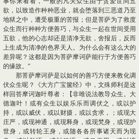
事你来看看，一般的凡夫众生由于贪爱世间五
欲，以致造作种种恶业，就会堕落到三恶道乃至
地狱之中，遭受极重的苦报；但是菩萨为了救度
众生而行种种方便善巧，与众生一起在世间受用
五欲，他的心志却还是清净无欲，舍报后，反而
上生成为清净的色界天人。为什么会有这么大的
差异呢？这都是因为菩萨摩诃萨能行于方便善巧
的缘故。”
那菩萨摩诃萨是以如何的善巧方便来教化调
伏众生呢？《大方广宝箧经》中，文殊师利是这
样回答摩诃迦叶尊者：【非唯说法教导众生。大
德迦叶！或有众生以娱乐乐而调伏之，或以护
持，或以威伏，或以财摄，或以贪求，；或现大
庄严，或现神通，或现释身，或现梵身，或现护
世身，或转轮王身，或随各各所事诸天而为现