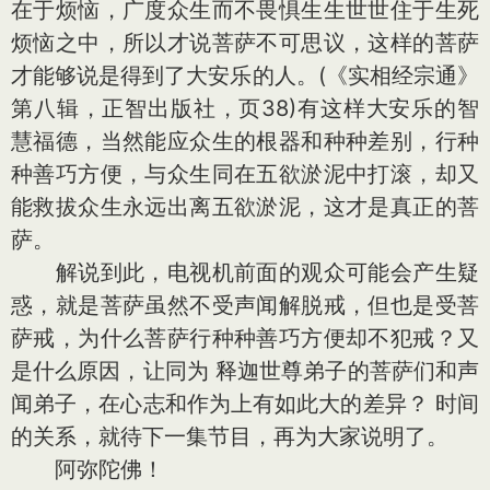
在于烦恼，广度众生而不畏惧生生世世住于生死
烦恼之中，所以才说菩萨不可思议，这样的菩萨
才能够说是得到了大安乐的人。(《实相经宗通》
第八辑，正智出版社，页38)有这样大安乐的智
慧福德，当然能应众生的根器和种种差别，行种
种善巧方便，与众生同在五欲淤泥中打滚，却又
能救拔众生永远出离五欲淤泥，这才是真正的菩
萨。
解说到此，电视机前面的观众可能会产生疑
惑，就是菩萨虽然不受声闻解脱戒，但也是受菩
萨戒，为什么菩萨行种种善巧方便却不犯戒？又
是什么原因，让同为 释迦世尊弟子的菩萨们和声
闻弟子，在心志和作为上有如此大的差异？ 时间
的关系，就待下一集节目，再为大家说明了。
阿弥陀佛！