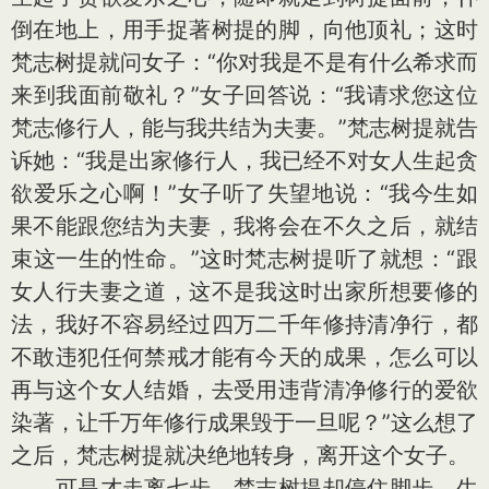
倒在地上，用手捉著树提的脚，向他顶礼；这时
梵志树提就问女子：“你对我是不是有什么希求而
来到我面前敬礼？”女子回答说：“我请求您这位
梵志修行人，能与我共结为夫妻。”梵志树提就告
诉她：“我是出家修行人，我已经不对女人生起贪
欲爱乐之心啊！”女子听了失望地说：“我今生如
果不能跟您结为夫妻，我将会在不久之后，就结
束这一生的性命。”这时梵志树提听了就想：“跟
女人行夫妻之道，这不是我这时出家所想要修的
法，我好不容易经过四万二千年修持清净行，都
不敢违犯任何禁戒才能有今天的成果，怎么可以
再与这个女人结婚，去受用违背清净修行的爱欲
染著，让千万年修行成果毁于一旦呢？”这么想了
之后，梵志树提就决绝地转身，离开这个女子。
可是才走离七步，梵志树提却停住脚步，生