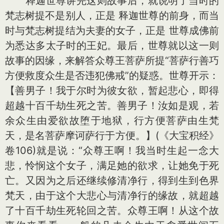
释迦世尊讲完这则故事后，就说明了当时的
梵志树提不是别人，正是 释迦世尊的前身，而当
时与梵志树提结为夫妻的女子，正是 世尊成佛前
为悉达多太子时的王妃。最后，世尊就以这一则
故事的因缘，来解答众尊王菩萨所提“菩萨行善巧
方便救度众生是否违犯佛戒”的疑惑。世尊开示：
【善男子！我于尔时为彼女欲，暂起悲心，即得
超越十百千劫生死之苦。善男子！汝如是观，若
余众生由爱欲故堕于地狱，行方便菩萨由生梵
天，是名菩萨摩诃萨行于方便。】(《大宝积经》
卷106)就是说：“众尊王啊！我当时生起一念大
悲，怜悯这个女子，满足她的欲求，让她免于死
亡。又因为之后还继续修清净行，得到生到色界
梵天，由于这个大悲心与清净行的缘故，就超越
了十百千劫生死轮回之苦。众尊王啊！从这个故