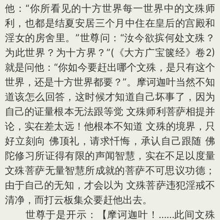
他：“你所看见的十方世界每一世界中的文殊师
利，也都是结夏安居三个月中住在皇后的宫殿和
淫女的房舍里。”世尊问：“汝今欲摈何处文殊？
为此世界？为十方界？”(《大方广宝箧经》卷2)
就是问他：“你如今要赶出哪个文殊，是只有这个
世界，还是十方世界都要？”。摩诃迦叶当然不知
道该怎么回答，这时候才知道自己坏事了，因为
自己的证量根本无法跟等觉 文殊师利菩萨相提并
论，实在差太远！他根本不知道 文殊的境界，只
好立刻向 佛顶礼，请求忏悔，承认自己跟随 佛
陀修习所证得有限的声闻智慧，实在不足以度量
文殊菩萨无量智慧所成就的菩萨不可思议功德；
由于自己的无知，才会以为 文殊菩萨违犯淫戒不
清净，而打云板集众要赶他出去。
世尊于是开示：【摩诃迦叶！……此间文殊