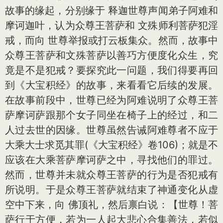
故事的缘起，分别缘于 释迦世尊声闻弟子阿难和
摩诃迦叶，认为众尊王菩萨和 文殊师利菩萨犯淫
戒，而向 世尊举报或打云板集众。然而，故事中
众尊王菩萨和文殊菩萨以善巧方便度化众生，究
竟是不是犯戒？要探究此一问题，我们得要再回
到《大宝积经》的故事，来看看它后续的发展。
在故事前段中，世尊已经为阿难说明了众尊王菩
萨摩诃萨跟那个女子同坐在椅子上的经过，和二
人过去世的因缘。世尊虽然告诫阿难尊者不应于
大乘大士求觅其罪(《大宝积经》卷106)；就是不
应该在大乘菩萨摩诃萨之中，寻找他们的罪过。
然而，世尊并未就众尊王菩萨的行为是否犯戒有
所说明。于是众尊王菩萨就结束了神通变化从虚
空中下来，向 佛顶礼，然后禀白说：【世尊！菩
萨行于方便，若为一人起大悲心合集善法，若似