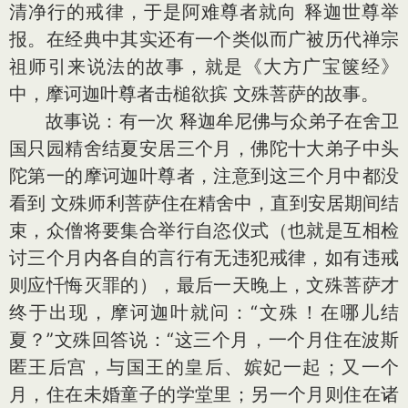
清净行的戒律，于是阿难尊者就向 释迦世尊举
报。在经典中其实还有一个类似而广被历代禅宗
祖师引来说法的故事，就是《大方广宝箧经》
中，摩诃迦叶尊者击槌欲摈 文殊菩萨的故事。
故事说：有一次 释迦牟尼佛与众弟子在舍卫
国只园精舍结夏安居三个月，佛陀十大弟子中头
陀第一的摩诃迦叶尊者，注意到这三个月中都没
看到 文殊师利菩萨住在精舍中，直到安居期间结
束，众僧将要集合举行自恣仪式（也就是互相检
讨三个月内各自的言行有无违犯戒律，如有违戒
则应忏悔灭罪的），最后一天晚上，文殊菩萨才
终于出现，摩诃迦叶就问：“文殊！在哪儿结
夏？”文殊回答说：“这三个月，一个月住在波斯
匿王后宫，与国王的皇后、嫔妃一起；又一个
月，住在未婚童子的学堂里；另一个月则住在诸