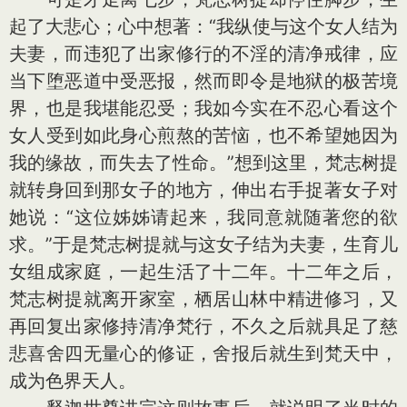
起了大悲心；心中想著：“我纵使与这个女人结为
夫妻，而违犯了出家修行的不淫的清净戒律，应
当下堕恶道中受恶报，然而即令是地狱的极苦境
界，也是我堪能忍受；我如今实在不忍心看这个
女人受到如此身心煎熬的苦恼，也不希望她因为
我的缘故，而失去了性命。”想到这里，梵志树提
就转身回到那女子的地方，伸出右手捉著女子对
她说：“这位姊姊请起来，我同意就随著您的欲
求。”于是梵志树提就与这女子结为夫妻，生育儿
女组成家庭，一起生活了十二年。十二年之后，
梵志树提就离开家室，栖居山林中精进修习，又
再回复出家修持清净梵行，不久之后就具足了慈
悲喜舍四无量心的修证，舍报后就生到梵天中，
成为色界天人。