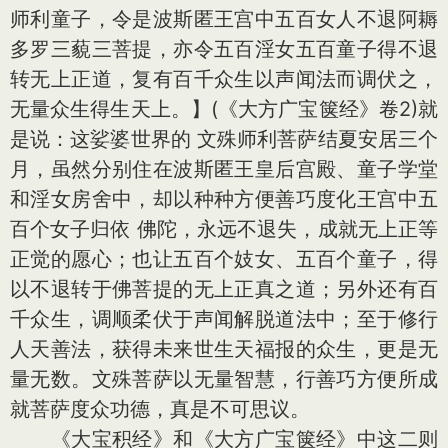
师利童子，令是波斯匿王宫中五百女人不退阿耨
多罗三藐三菩提，亦令五百淫女五百童子得不退
转无上正道，复有百千众生以声闻法而调伏之，
无量众生得生天上。】(《大方广宝箧经》卷2)就
是说：这娑婆世界的 文殊师利菩萨结夏安居三个
月，虽然分别住在波斯匿王皇后宫殿、童子学堂
和淫女房舍中，却以种种方便善巧度化王宫中五
百个女子归依 佛陀，永远不退失，成就无上正等
正觉的愿心；也让五百个妓女、五百个童子，得
以不退转于佛菩提的无上正真之道；另外还有百
千众生，调顺柔伏于声闻解脱道法中；至于修行
人天善法，获得未来世生天福报的众生，更是无
量无数。文殊菩萨以无量智慧，行善巧方便所成
就菩萨度众功德，真是不可思议。
《大宝积经》和《大方广宝箧经》中这二则