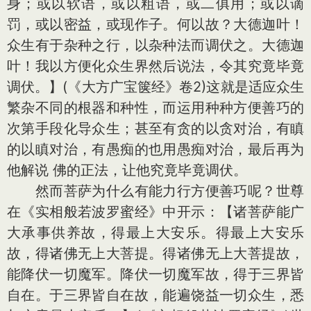
身；或以软语，或以粗语，或二俱用；或以谪
罚，或以密益，或现作子。何以故？大德迦叶！
众生有于杂种之行，以杂种法而调伏之。大德迦
叶！我以方便化众生界然后说法，令其究竟毕竟
调伏。】(《大方广宝箧经》卷2)这就是适应众生
繁杂不同的根器和种性，而运用种种方便善巧的
次第手段化导众生；甚至有贪的以贪对治，有瞋
的以瞋对治，有愚痴的也用愚痴对治，最后再为
他解说 佛的正法，让他究竟毕竟调伏。
然而菩萨为什么有能力行方便善巧呢？世尊
在《实相般若波罗蜜经》中开示：【诸菩萨能广
大承事供养故，得最上大安乐。得最上大安乐
故，得诸佛无上大菩提。得诸佛无上大菩提故，
能降伏一切魔军。降伏一切魔军故，得于三界皆
自在。于三界皆自在故，能遍饶益一切众生，悉