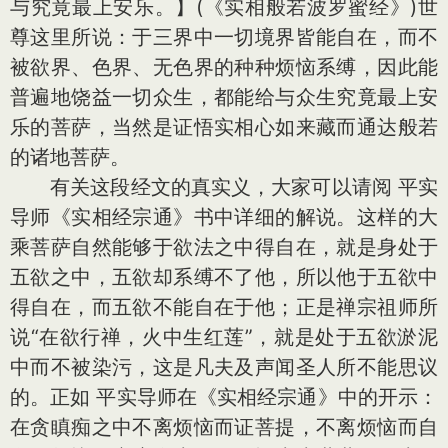
与究竟最上安乐。】(《实相般若波罗蜜经》)世
尊这里所说：于三界中一切境界皆能自在，而不
被欲界、色界、无色界的种种烦恼系缚，因此能
普遍地饶益一切众生，都能给与众生究竟最上安
乐的菩萨，当然是证悟实相心如来藏而通达般若
的诸地菩萨。
有关这段经文的真实义，大家可以请阅 平实
导师《实相经宗通》书中详细的解说。这样的大
乘菩萨自然能够于欲法之中得自在，就是身处于
五欲之中，五欲却系缚不了他，所以他于五欲中
得自在，而五欲不能自在于他；正是禅宗祖师所
说“在欲行禅，火中生红莲”，就是处于五欲淤泥
中而不被染污，这是凡夫及声闻圣人所不能思议
的。正如 平实导师在《实相经宗通》中的开示：
在贪瞋痴之中不离烦恼而证菩提，不离烦恼而自