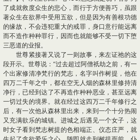
了成就救度众生的悲心，而行于方便善巧，虽跟
著众生在欲界中受用五欲，但是因为有善根功德
的缘故，不会违犯重大的戒罪，身口意行能远离
而不造作种种罪行，因而也就能够不受一切下堕
三恶道的业报。
世尊紧接著又说了一则故事，来左证祂的这
段开示。世尊说：“过去超过阿僧祇劫之前，有一
个出家修清净梵行的梵志，名字叫作树提，他在
四万二千年之中，都在空无人烟的森林里修持清
净行，已经到达了不再造作种种恶业，甚至远离
一切过失的境界。就在经过这四万二千年修行之
后，有一次他从森林里出来，来到一个十分热闹
又充满欲乐的城镇。进城之后遇见一个女子，这
时女子看到梵志树提的色相端正、仪态庄严，就
生起了贪欲爱乐之心，随即就走到树提面前，仆