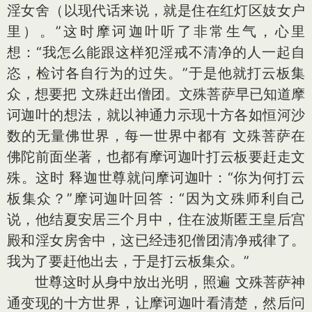
淫女舍（以现代话来说，就是住在红灯区妓女户
里）。”这时摩诃迦叶听了非常生气，心里
想：“我怎么能跟这样犯淫戒不清净的人一起自
恣，检讨各自行为的过失。”于是他就打云板集
众，想要把 文殊赶出僧团。文殊菩萨早已知道摩
诃迦叶的想法，就以神通力示现十方各如恒河沙
数的无量佛世界，每一世界中都有 文殊菩萨在
佛陀前面坐著，也都有摩诃迦叶打云板要赶走文
殊。这时 释迦世尊就问摩诃迦叶：“你为何打云
板集众？”摩诃迦叶回答：“因为文殊师利自己
说，他结夏安居三个月中，住在波斯匿王皇后宫
殿和淫女房舍中，这已经违犯僧团清净戒律了。
我为了要赶他出去，于是打云板集众。”
世尊这时从身中放出光明，照遍 文殊菩萨神
通变现的十方世界，让摩诃迦叶看清楚，然后问