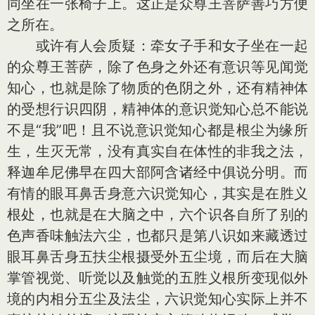
同坐在一张椅子上。这正是众尊王菩萨善巧方便
之所在。
或许有人会质疑：牵女子手和女子坐在一起
的众尊王菩萨，除了色身之外还有意识等见闻觉
知心，也就是除了物质的色阴之外，还有精神体
的受想行识四阴，精神体的意识觉知心总不能说
不是“我”吧！且不说意识觉知心都是根尘为缘所
生，生灭无常，没有真实自在体性的非我之法，
释迦牟尼佛早在四大部阿含诸经中俱说分明。而
有情的眼耳鼻舌身意六识觉知心，其实是在胜义
根处，也就是在大脑之中，六个识各自所了别的
色声香味触法六尘，也都只是第八识如来藏透过
眼耳鼻舌身五扶尘根摄受外五尘境，而后在大脑
掌管视觉、听觉以及触觉的五胜义根所变现似外
境的内相分五尘及法尘，六识觉知心实际上并不