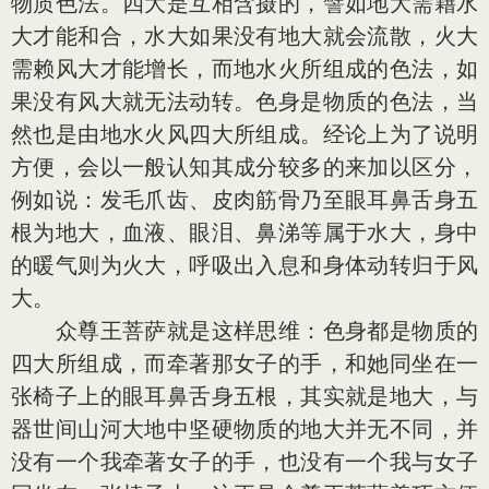
物质色法。四大是互相含摄的，譬如地大需藉水
大才能和合，水大如果没有地大就会流散，火大
需赖风大才能增长，而地水火所组成的色法，如
果没有风大就无法动转。色身是物质的色法，当
然也是由地水火风四大所组成。经论上为了说明
方便，会以一般认知其成分较多的来加以区分，
例如说：发毛爪齿、皮肉筋骨乃至眼耳鼻舌身五
根为地大，血液、眼泪、鼻涕等属于水大，身中
的暖气则为火大，呼吸出入息和身体动转归于风
大。
众尊王菩萨就是这样思维：色身都是物质的
四大所组成，而牵著那女子的手，和她同坐在一
张椅子上的眼耳鼻舌身五根，其实就是地大，与
器世间山河大地中坚硬物质的地大并无不同，并
没有一个我牵著女子的手，也没有一个我与女子