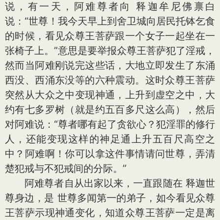
说，有一天，阿难尊者向 释迦牟尼佛禀白
说：“世尊！我今天早上到舍卫城向居民托钵乞食
的时候，看见众尊王菩萨跟一个女子一起坐在一
张椅子上。”意思是要举报众尊王菩萨犯了淫戒，
然而当阿难刚说完这些话，大地立即发生了东涌
西没、西涌东没等的六种震动。这时众尊王菩萨
突然从大众之中变现神通，上升到虚空之中，大
约有七多罗树（就是约五百多尺这么高），然后
对阿难说：“尊者哪有起了贪欲心？犯淫罪的修行
人，还能变现这样的神足通上升五百尺高空之
中？阿难啊！你可以拿这件事情请问世尊，弄清
楚犯戒与不犯戒间的分际。”
阿难尊者自从出家以来，一直跟随在 释迦世
尊身边，是 世尊多闻第一的弟子，如今看见众尊
王菩萨示现神通变化，知道众尊王菩萨一定是离