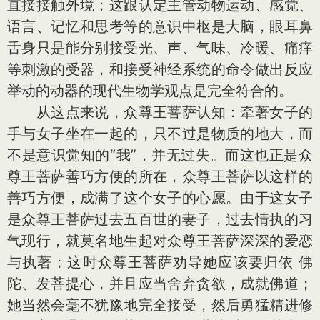
直接接触外境；这跟认定主管动物运动、感觉、
语言、记忆和思考等的意识中枢是大脑，眼耳鼻
舌身只是能分别接受光、声、气味、冷暖、痛痒
等刺激的受器，和接受神经系统的命令做出反应
举动的动器的现代生物学观点是完全符合的。
从这点来说，众尊王菩萨认知：牵著女子的
手与女子坐在一起的，只不过是物质的地大，而
不是意识觉知的“我”，并无过失。而这也正是众
尊王菩萨善巧方便的所在，众尊王菩萨以这样的
善巧方便，成满了这个女子的心愿。由于这女子
是众尊王菩萨过去五百世的妻子，过去情执的习
气现行，就莫名地生起对众尊王菩萨深深的爱恋
与执著；这时众尊王菩萨劝导她应该要归依 佛
陀、发菩提心，并且应当舍弃贪欲，成就佛道；
她当然会毫不犹豫地完全接受，然后勇猛精进修