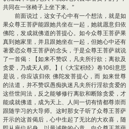
共同在一张椅子上坐下来。”
前面说过，这女子心中有一个想法，就是如
果众尊王菩萨能跟她共坐在一起，她就愿意归依
佛陀，发成就佛道的菩提心。如今众尊王菩萨果
真到她家里，并且跟她坐在一起，但她心中还有
著爱恋众尊王菩萨的念头，于是众尊王菩萨就说
了一首偈：【如来不赞叹，凡夫所行欲；离欲及
贪爱，乃成天人师。】(《大宝积经》卷106)意思
是说，你应该归依 佛陀发菩提心，而 如来世尊
的法道，并不赞叹愚痴执迷凡夫所行淫欲贪爱的
这些世间法，反之能够修行离欲和断除贪爱，才
能成就佛道，成为天上、人间一切有情都尊崇而
跟随学习的大导师。这时那女子听了众尊王菩萨
开示的这首偈后，心中生起了无比的大欢喜，随
即从座位起身，以最诚敬的心意，向众尊王菩萨