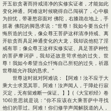
开五欲贪著而持戒清净的实修实证者，才能如此
变化神通。阿难这时候晓得自己闯祸了，心中极
为担忧，带著愁容面对 佛陀，右膝跪在地上，手
抓著 佛陀的脚恳求说：“世尊！我如今要当众忏
悔所造的过失，像众尊王菩萨这样清净持戒、离
开欲贪而具足神通变化的大龙，我却说他犯了淫
戒有罪；像众尊王这样实修实证、具足菩萨种性
的菩萨摩诃萨，我却还故意苛求他的过失。世
尊！我如今希望当众忏悔自己所犯的过失，祈愿
世尊能允许我的恳求。”
世尊这时就对阿难说：【阿难！汝不应于大
乘大士求觅其罪。阿难！汝声闻人，于障处行寂
灭定，无有留难断一保证。】】(《大宝积经》卷
106)意思就是说：“你不应该在大乘菩萨中寻找
他们的罪过。阿难！你们修学声闻解脱道的人，