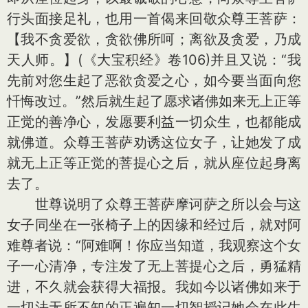
行头面接足礼，也用一首偈来回敬众尊王菩萨：
【我不贪爱欲，贪欲佛所呵；离欲及贪爱，乃成
天人师。】(《大宝积经》卷106)并且又说：“我
先前对您生起了恶欲贪爱之心，如今要当面向您
忏悔改过。”然后就生起了愿求诸佛如来无上正等
正觉的善净心，发愿要利益一切众生，也都能成
就佛道。众尊王菩萨劝诱这位女子，让她发了成
就无上正等正觉的菩提心之后，就从座位起身离
去了。
世尊说明了众尊王菩萨摩诃萨之所以会与这
女子同坐在一张椅子上的因缘和经过后，就对阿
难尊者说：“阿难啊！你应当知道，我观察这个女
子一心清净，专注发了无上菩提心之后，勇猛精
进，不久就会获得大福报。我如今以诸佛如来于
一切法无所不知的正遍知一切智授记她会在此生