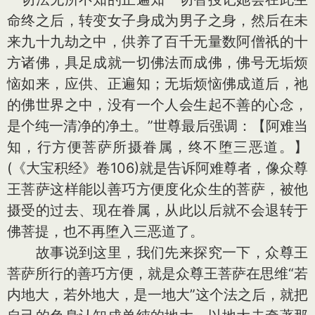
命终之后，转变女子身成为男子之身，然后在未
来九十九劫之中，供养了百千无量数阿僧祇的十
方诸佛，具足成就一切佛法而成佛，佛号无垢烦
恼如来，应供、正遍知；无垢烦恼佛成道后，祂
的佛世界之中，没有一个人会生起不善的心念，
是个纯一清净的净土。”世尊最后强调：【阿难当
知，行方便菩萨所摄眷属，终不堕三恶道。】
(《大宝积经》卷106)就是告诉阿难尊者，像众尊
王菩萨这样能以善巧方便度化众生的菩萨，被他
摄受的过去、现在眷属，从此以后就不会退转于
佛菩提，也不再堕入三恶道了。
故事说到这里，我们先来探究一下，众尊王
菩萨所行的善巧方便，就是众尊王菩萨在思维“若
内地大，若外地大，是一地大”这个法之后，就把