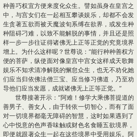
种善巧权宜方便来度化众生。譬如虽身在皇宫之
中，与宫女们在一起相互攀谈娱乐，却都不会发
生贪著五欲而被天魔波旬系缚在欲界，或发生种
种阻碍刁难，以致不能解脱的事情，并且还是照
样一步一步往证得诸佛无上正等正觉的究竟境界
增上。为什么这样呢？世尊说：“能行种种善权方
便的菩萨，纵使面对像皇宫中宫女这样成天歌舞
娱乐不知求清净解脱的懈怠众生，也无不劝化她
们应当归依佛法僧三宝、应当修习佛道，乃至劝
导他们应当发愿，成就诸佛无上正等正觉。”
世尊接著开示：“阿难！修学大乘佛菩提道的
善男子、善女人，由于转依一切智心，而有了面
对一切境界都毫无障碍的智慧，这时如果遇到了
心中悦意的色声香味触或财色名食睡五欲境界，
即便就跟著众生一起在这些境界中受用娱乐。阿