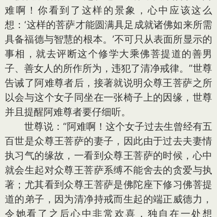
难啊！你看到了这样的景象，心中应该这么
想：‘这样的菩萨才能圆满具足成就诸佛如来所需
具备福德与智慧的根本。’不可只从表面所显示的
事相，就去评断这个修学大乘佛菩提道的善男
子、善女人的所作所为，违犯了清净戒律。”世尊
告诫了阿难尊者后，接著就说明众尊王菩萨之所
以会与这个女子同坐在一张椅子上的因缘，世尊
并且提醒阿难尊者要仔细听。
世尊说：“阿难啊！这个女子过去生曾经有五
百世是众尊王菩萨的妻子，因此由于过去夫妻情
执习气的缘故，一看到众尊王菩萨的时候，心中
就会生起对众尊王菩萨系缚不能舍去的贪爱与执
著；尤其看到众尊王菩萨是佛陀座下修习佛菩提
道的弟子，因为清净持戒而生起的端正威德力，
令她看了之后心中非常欢喜，独自在一处想