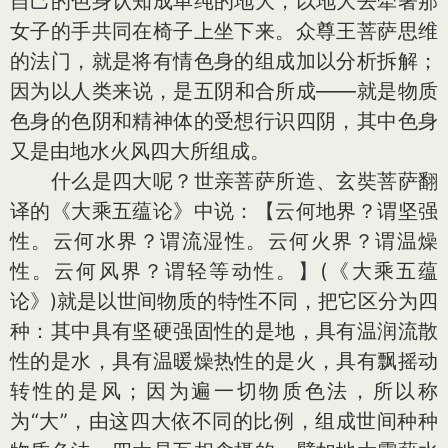
自己的色身认知成单纯的地大，以地大去牵著那
女子的手共同在椅子上坐下来。众尊王菩萨思维
的法门，就是将有情色身的组成加以分析拆解；
因为以人类来说，是五阴和合所成——就是物质
色身的色阴和精神体的受想行识四阴，其中色身
又是由地水火风四大所组成。
什么是四大呢？世亲菩萨所造、玄奘菩萨翻
译的《大乘五蕴论》中说：【云何地界？谓坚强
性。云何水界？谓流湿性。云何火界？谓温燥
性。云何风界？谓轻等动性。】(《大乘五蕴
论》)就是以世间物质的特性不同，把它区分为四
种：其中具有坚硬强固性的是地，具有温润流散
性的是水，具有温暖燥热性的是火，具有飘摇动
转性的是风；因为遍一切物质色法，所以称
为“大”，由这四大依不同的比例，组成世间种种