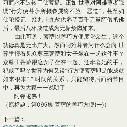
习而永不退转于佛菩提。正如 世尊对阿难尊者强
调“行方便菩萨所摄眷属终不堕三恶道”，甚至如
佛陀授记，经九十九劫供养了百千无量阿僧祇佛
后，最后八相成道成为无垢烦恼如来。
由此可见，菩萨以善巧方便度化众生，这个
功德真是无比广大。然而阿难尊者为什么会向 世
尊举报看见众尊王菩萨和女子坐在一起这件事？
众尊王菩萨跟这女子坐在一起、还牵著她的手，
犯戒了吗？世尊为何又说“行方便菩萨即是能成就
如来根本”？时间的关系，只能留待后面的节目
中，再为大家一一说明了。
阿弥陀佛！
（原标题：第095集 菩萨的善巧方便(一)）
下一篇：