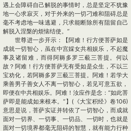
遇上会障碍自己解脱的事情时，总是坚定不犹豫
地一心求寂灭，对于外来的一切刁难和阻碍总是
毫不考虑地一味逃避，只求能断除所有阻留自己
解脱入涅槃的烦恼结使。”
世尊进一步开示：【阿难！行方便菩萨如是
成就一切智心，虽在中宫婇女共相娱乐，不起魔
事及诸留难，而得阿耨多罗三藐三菩提。何以
故？阿难！行方便菩萨无有受如是众生，不以三
宝劝化，若阿耨多罗三藐三菩提。阿难！若学大
乘善男子善女人不离一切智心，若见可意五欲，
即便在中共相娱乐。阿难！汝应作是念：“如此菩
萨即是能成如来根本。”】(《大宝积经》卷106)
意思是说，菩萨实证并转依了一切智心，而成就
面对一切界、一切事、一切品、一切时，也就是
面对一切境界都毫无阻碍的智慧，就有能力行种