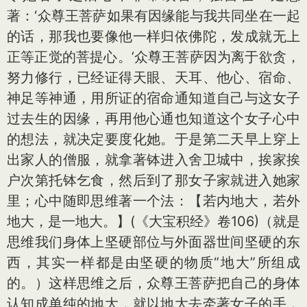
著：‘众尊王菩萨如果有因缘能与我共同坐在一起
的话，那我也要像他一样归依佛陀，发成就无上
正等正觉的菩提心。’众尊王菩萨因为离于欲贪，
努力修行，已经证得天眼、天耳、他心、宿命、
神足等神通，用所证的宿命通知道自己与这女子
过去生的因缘，再用他心通也知道这个女子心中
的想法，就决定要度化她。于是第二天早上穿上
出家人的僧服，就拿著钵进入舍卫城中，挨家挨
户次第托钵乞食，然后到了那女子家就进入她家
里；心中随即思维著一个法：【若内地大，若外
地大，是一地大。】(《大宝积经》卷106)（就是
思维我们身体上坚硬部位与外面器世间坚硬的东
西，其实一样都是由坚硬的物质“地大”所组成
的。）这样思维之后，众尊王菩萨把自己的身体
认知成单纯的地大，就以地大去牵著女子的手，