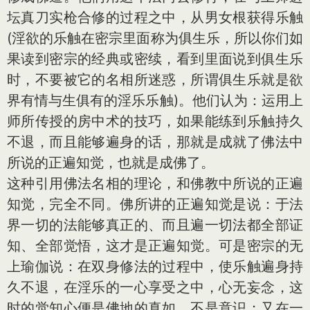
坛真刀实枪合修的过程之中，从男女根获得乐触
(淫欲的乐触在密宗里面称为俱生乐，所以你们如
果读到密宗的经典或密续，看到里面说到俱生乐
时，不要被它的名相所迷惑，所谓俱生乐就是欲
界有情与生俱有的淫乐乐触)。他们认为：运用上
师所传授的房中术的技巧，如果能练到乐触持久
不退，而且能够遍身的话，那就是成就了佛法中
所说的正遍知觉，也就是成佛了。
这种引用佛法名相的理论，和佛教中所说的正遍
知觉，完全不同。佛所讲的正遍知觉是说：于法
界一切的法能够真正的、而且遍一切法都全部证
知、全部觉悟，这才是正遍知觉。可是密宗的无
上瑜伽说：在双身修法的过程中，使乐触遍身持
久不退，在淫乐的一心享受之中，心无妄念，这
时的觉知心便是佛地的真如，不是意识；又在一