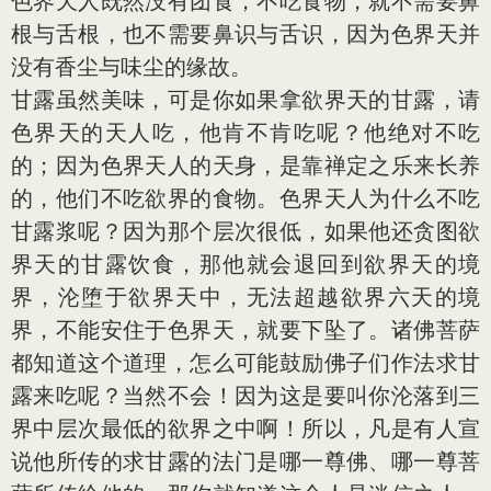
色界天人既然没有团食，不吃食物，就不需要鼻
根与舌根，也不需要鼻识与舌识，因为色界天并
没有香尘与味尘的缘故。
甘露虽然美味，可是你如果拿欲界天的甘露，请
色界天的天人吃，他肯不肯吃呢？他绝对不吃
的；因为色界天人的天身，是靠禅定之乐来长养
的，他们不吃欲界的食物。色界天人为什么不吃
甘露浆呢？因为那个层次很低，如果他还贪图欲
界天的甘露饮食，那他就会退回到欲界天的境
界，沦堕于欲界天中，无法超越欲界六天的境
界，不能安住于色界天，就要下坠了。诸佛菩萨
都知道这个道理，怎么可能鼓励佛子们作法求甘
露来吃呢？当然不会！因为这是要叫你沦落到三
界中层次最低的欲界之中啊！所以，凡是有人宣
说他所传的求甘露的法门是哪一尊佛、哪一尊菩