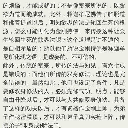
的烦恼，才能成就的；不是像密宗所说的，以贪
欲为道而能成就。此外，释迦牟尼佛传了解脱道
和佛菩提道以后，明知欲界的法是轮回生死的根
源，怎么可能再化为金刚持佛、来传授这种让众
生轮回生死的欲界法呢？这个道理是讲不通的，
是自相矛盾的；所以他们所说金刚持佛是释迦牟
尼所化现之语，是虚妄的、不可信的。
此外，传统的密宗，所传的法与知见，有六七成
是错误的；而他们所传的双身修法，理论也是完
全错误的。虽然如此，他们也设定了条件；凡是
要修双身修法的人，必须先修气功、明点，能够
自由升降以后，才可以与人共修双身修法。具备
了这样的功夫以后，才有资格作金刚上师，为弟
子作秘密灌顶，才可以和弟子真刀实枪上阵，传
授弟子“即身成佛”法门。