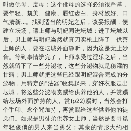
叫做佛母、度母；这个佛母的选择必须很严谨，
要年轻、貌美、健康、唇红齿白、身材姣好、口
气清新…。找到适当的明妃之后，谈妥报酬，便
建立坛场，请上师与明妃同进坛城；进了坛城以
后，男上师与明妃当然就真刀实枪上阵了。供善
上师的人，要在坛城外面静听，因为这是无上妙
音。等到事情辨完了，上师享受过淫乐之后，当
然就留下了一些分泌物，这些分泌物就是秘灌的
甘露；男上师就把这些已经跟明妃混合完成的分
泌物，用特定的“法器”收集起来，穿好衣服走出
坛城，将这些分泌物赏赐给供养他的人，并赏赐
给坛场外面护持的人。赏(p22)赐时，当然会打
个手印、念个咒加持，再赏赐给这些供养他的徒
弟们。如果是男徒弟供养女上师，当然是要寻觅
年轻俊俏的男人来当勇父；其余的情形大约相