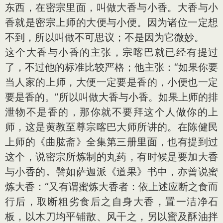
东西，在密宗里面，叫做大香与小香。大香与小
香就是密宗上师的大便与小便。因为诸位一定想
不到，所以叫做不可思议；不是因为它微妙。
这个大香与小香的主张，宗喀巴就已经有提过
了，不过他的标准比较严格；他主张：“如果你要
当人家的上师，大便一定要是香的，小便也一定
要是香的。”所以叫做大香与小香。如果上师的排
泄物不是香的，那你就不要拜这个人做你的上
师，这是黄教至尊宗喀巴大师所讲的。在陈健民
上师的《曲肱斋》全集第三册里面，也有提到过
这个，说密宗所炼制的丸药，有时候是要加大香
与小香的。譬如萨迦派《道果》书中，亦曾说蜜
炼大香：“又有谓蜜炼大香者：依上述应断之食而
行后，取断粗劣食后之自身大香，置一洁净石
板，以木刀均平铺散、风干之，另以蜜及酥油拌