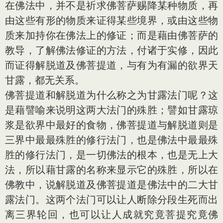
在佛法中，并不是祈求佛菩萨赐降某种物质，再
由这些有形的物质来证得某些境界，或由这些物
质来加持你在佛法上的修证；而是藉由佛菩萨的
教导，了解佛法修证的方法，付诸于实修，因此
而证得解脱道及佛菩提道，与有为有漏的欲界天
甘露，都无关系。
佛菩提道和解脱道为什么称之为甘露法门呢？这
是藉譬喻来说明这两大法门的殊胜；譬如甘露琼
浆是欲界中最好的食物，佛菩提道与解脱道则是
三界中最最殊胜的修行法门，也是佛法中最最殊
胜的修行法门，是一切佛法的根本，也是无上大
法，所以藉甘露的名称来显示它的殊胜，所以在
佛教中，说解脱道及佛菩提道是佛法中的二大甘
露法门。这两个法门可以让人断除分段生死而出
离三界轮回，也可以让人成就究竟菩提究竟佛