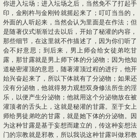
你进入坛场；进入坛场之后，当然免不了打起手
印，金刚杵与金刚铃就摇起来了；叮叮当当的，
外面的人听起来，当然会认为里面是在作法；但
是随著仪式渐渐过去以后，开始了秘灌的内容，
那些细节，在这里就不作描述了，因为你们听了
会不好意思；到后来，男上师会给女徒弟吃甘
露，那甘露就是男上师下体的分泌物；因为他知
道秘密灌顶的意思，随著灌顶过程的进行，他开
始兴奋起来了，所以下体就有了分泌物；如果还
没有分泌物，他就得努力观想双身修法所生的淫
乐，以便产生分泌物；他就用这个分泌物放在被
灌顶者的舌头上，这就是秘灌的甘露。至于女上
师给男徒弟吃的甘露，就是她下体的分泌物。因
为这种甘露是基于妄想而建立的，传这种妄想法
门的宗教就是邪教，所以我说这种甘露叫做邪教