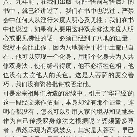
八、九年前，在我们出版《禅--悟前与悟后》的
书中，就已经讲过了。我们在书中也说过，严禁
会中任何人以淫行来度人明心及见性；我们在书
中也说过，如果有人要用这种双身修法来度人明
心或眼见佛性的话，必须已经到了八地的证量，
我就不会阻止你，因为八地菩萨于相于土都已自
在，他可以变现一个化身，用那个化身去为人共
修双身法，使有缘者得度，他不必牺牲色相，他
也没有去贪他人的美色。这是大菩萨的度众善
巧，我们没有资格批评或否定他。
可是密宗祖师们所造的密续中，引用了‘华严经’的
这一段经文来作依据，本身却没有那个证量，连
明心都没有，怎么可以引用人家的境界和见地来
作为自己传授双身修法之根据呢？婆须蜜多尊
者，虽然示现为高级妓女，其实是大菩萨，早已