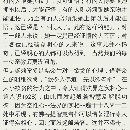
有的人跟她拉拉手，就可证悟；有的人得要跟她
拥抱以后，才能证悟；有的人则必须跟她亲吻才
能证悟，乃至有的人必须跟她上床以后才能证
悟，这已经是下下根人了。她有这样的能力，对
于一般人来说，她一定是已经证悟的大菩萨；对
于各位已经破参明心的人来说，这事儿并不稀
奇，已经明心的人都可以做得到，当然我们的每
一位亲教师更没问题。
但是婆须蜜多是藉众生对于欲贪的心理，借著众
生的粗细欲贪，“欲令入佛道，先以欲勾牵”，在
大小欲贪的行为之中，令人证得法界之实相心--
第八识(p28)，由此而发起般若智慧及解脱功
德；因为空性心--法界的实相--遍于十八界十二
处中示现，有佛菩提智慧者都可以借著淫行令人
证得实相心，因此而发起般若智。这并不稀奇，