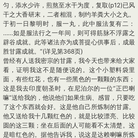
匀，添水少许，煎熬至水干为度，复取(p12)已风
干之大香研末，二者相混，制约羊粪大小之丸。
于初一日黎明时，服一丸，此中服法复有二：
……如是服法行之一年间，则可得筋脉不浮露之
辟谷成就。此等诸法亦为成菩提心供事后，成最
胜甘露成就。”(详见第368页)
曾经有人送我密宗的甘露，我今天也带来给大家
看，证明我这不是随便说的。这个小塑料袋里
面，有些红花，也有一些黑色的一颗颗的东西；
这是我去印度朝圣时，在尼泊尔的一位“正巴喇
嘛”送给我的，他说他们如果生病、感冒，只要吃
了这个东西就会好。这是他自己所炼制的甘露。
他又送给我十几颗红色的，就是比较漂亮、比较
圆的这三颗；坐在后面的人可能看不太清楚。这
是暗红色的。据他告诉我，说这是达赖喇嘛所炼