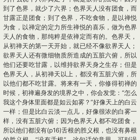
到了色界，就少了六界；色界天人没有团食，而
甘露正是团食；到了色界，不吃食物，是以禅悦
为食，以禅定的定力所生禅悦的喜乐，做为色界
天人的食物，那纯粹是依禅定而有的。色界天，
从初禅天的第一天开始，就已经不像欲界天人；
欲界天人还有微细物质所造成的五脏六俯，所以
他们还要吃甘露，以维持欲界天身之生存；但是
色界天人，从初禅天以上，都没有五脏六俯，所
以他们都不吃甘露。将来有一天，你修得初禅的
时候，初禅遍身发的境界之中，你会发觉：“怎么
我这个身体里面都是如云如雾？”好像天上的白云
一样；但是比白云淡一点儿，好像很浓的白雾一
样，没有五脏六俯；因为色界天人都不吃团食，
所以他们都没有(p16)舌根的胜义根，也没有鼻根
的胜义根。“没有舌根”，这句话的意思，可别误