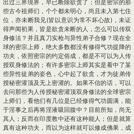
出过三界境界，早已断除欲贪了；但是密宗的那
些古今祖师们，个个都未明心，尚且未入第七住
位，亦未断我见(皆以意识为常不坏心故)，未证
得声闻初果，皆是欲贪未断的人，怎么可以传双
身修法？并且真刀实枪与异性弟子合修？现在全
球的密宗上师，绝大多数都没有修得气功提降的
功夫，依照密宗的约定俗成，都是不可以为人传
授双身修法的；有许多密宗上师其实是看中了某
些异性徒弟的姿色，心中起了欲贪，才为徒弟传
授秘密灌顶及无上密灌的。如果不信的话，可以
去问那些为人传授秘密灌顶双身修法的全球密宗
上师们，看他们有几位是已经修得气功圆满，能
于淫事之后再将淫液吸回腹中？目前所知，尚无
其人；反而在印度教中还有这种能人；但是就算
真有这种功夫，而以为这样就可以修成佛果，成