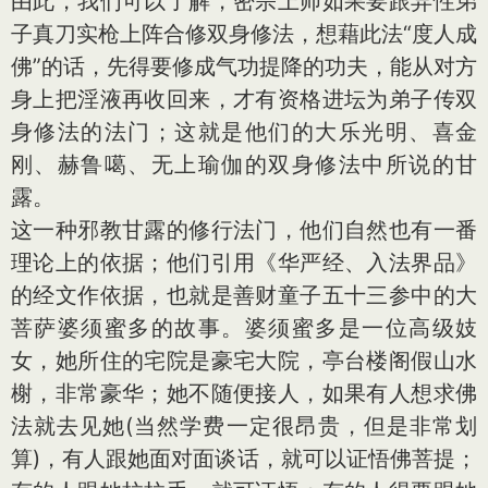
由此，我们可以了解，密宗上师如果要跟异性弟
子真刀实枪上阵合修双身修法，想藉此法“度人成
佛”的话，先得要修成气功提降的功夫，能从对方
身上把淫液再收回来，才有资格进坛为弟子传双
身修法的法门；这就是他们的大乐光明、喜金
刚、赫鲁噶、无上瑜伽的双身修法中所说的甘
露。
这一种邪教甘露的修行法门，他们自然也有一番
理论上的依据；他们引用《华严经、入法界品》
的经文作依据，也就是善财童子五十三参中的大
菩萨婆须蜜多的故事。婆须蜜多是一位高级妓
女，她所住的宅院是豪宅大院，亭台楼阁假山水
榭，非常豪华；她不随便接人，如果有人想求佛
法就去见她(当然学费一定很昂贵，但是非常划
算)，有人跟她面对面谈话，就可以证悟佛菩提；