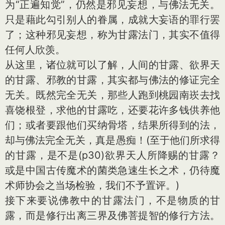
为“正遍知觉”，仍然是邪见妄想，与佛法无关。
只是藉此勾引别人的眷属，成就大妄语的罪行罢
了；这种邪见妄想，称为甘露法门，其实不值得
任何人欣羡。
从这里，诸位就可以了解，人间的甘露、欲界天
的甘露、邪教的甘露，其实都与佛法的修证完全
无关。既然完全无关，那些人跑到桃园南崁去找
喜饶根登，求他的甘露吃，还要花许多钱供养他
们；或者要跟他们买纳骨塔，结果所得到的法，
却与佛法完全无关，真是愚痴！(至于他们所求得
的甘露，是不是(p30)欲界天人所降赐的甘露？
或是中国古传魔术的菌类急速生长之术，仍待魔
术师协会之当场检验，我们不予置评。)
接下来要说佛教中的甘露法门，不是物质的甘
露，而是修行出离三界及佛菩提智的修行方法。