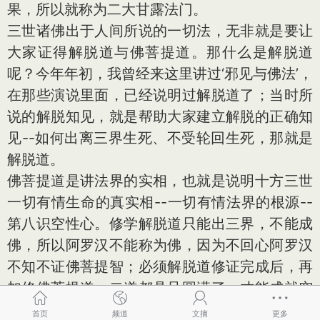
果，所以就称为二大甘露法门。
三世诸佛出于人间所说的一切法，无非就是要让
大家证得解脱道与佛菩提道。那什么是解脱道
呢？今年年初，我曾经来这里讲过‘邪见与佛法’，
在那些演说里面，已经说明过解脱道了；当时所
说的解脱知见，就是帮助大家建立解脱的正确知
见--如何出离三界生死、不受轮回生死，那就是
解脱道。
佛菩提道是讲法界的实相，也就是说明十方三世
一切有情生命的真实相--一切有情法界的根源--
第八识空性心。修学解脱道只能出三界，不能成
佛，所以阿罗汉不能称为佛，因为不回心阿罗汉
不知不证佛菩提智；必须解脱道修证完成后，再
加修佛菩提道，二道都具足圆满了，才能成就究
竟佛果。由于解脱道与佛菩提道之具足圆满，能
首页
频道
文摘
更多