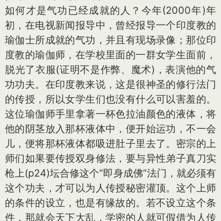
如何才是气功已经成就的人？今年(2000年)年
初，在电视新闻报导中，曾经报导一个印度教的
瑜伽士所成就的气功，并且有现场录像；那位印
度教的瑜伽师，在学校里面的一群女学生面前，
脱光了衣服(证明不是作弊、魔术)，表演他的气
功功夫。在印度教来说，这是很神圣的修行法门
的传授，所以女学生们也没有什么可以害羞的。
这位瑜伽师手里拿著一杯色拉油颜色的液体，将
他的阴茎放入那杯液体中，便开始运功，不一会
儿，便将那杯液体都吸进肚子里去了。密宗的上
师们如果要传授双身修法，要与异性弟子真刀实
枪上(p24)坛合修这个“即身成佛”法门，就必须有
这个功夫，才可以为人传授秘密灌顶。这个上师
的条件的设立，也是有缘故的。若不设立这个条
件，那就会天下大乱，学密的人就可假借为人传