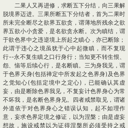
二果人又再进修，求断五下分结，向三果解
脱境界迈进。三果所断五下分结者，首为二果时
所未完全断尽之欲界五欲贪，谓薄地所残余之欲
界五欲小小贪爱，是名欲贪永断。次为瞋结，谓
于欲色界中之违逆境上所起之瞋心，亦已断除；
此谓于违心之境虽犹于心中起微瞋，而不复现
行--永不复生瞋之口行身行；当知更不转生恨、
怨、恼等后续心行，是名断瞋。三为身我见，谓
于色界天身(包括禅定中所发起之色界身)及色界
之觉知心(包括定境中之定心)，已能确认其虚
妄，由是断除色界我见，不复妄计色界身心为常
不坏我，是名断色界身见。四者戒禁取见，谓诸
外道依于对色界身心之错误认知，起不如理作
意，妄求色界定境之修证，以为涅槃；由是虚妄
想故，施设戒禁以为证得涅槃所必须受持之戒