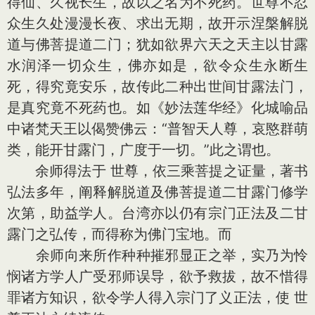
得仙、久视长生，故以之名为不死药。世尊不忍
众生久处漫漫长夜、求出无期，故开示涅槃解脱
道与佛菩提道二门；犹如欲界六天之天主以甘露
水润泽一切众生，佛亦如是，欲令众生永断生
死，得究竟安乐，故传此二种出世间甘露法门，
是真究竟不死药也。如《妙法莲华经》化城喻品
中诸梵天王以偈赞佛云：“普智天人尊，哀愍群萌
类，能开甘露门，广度于一切。”此之谓也。
余师得法于 世尊，依三乘菩提之证量，著书
弘法多年，阐释解脱道及佛菩提道二甘露门修学
次第，助益学人。台湾亦以仍有宗门正法及二甘
露门之弘传，而得称为佛门宝地。而
余师向来所作种种摧邪显正之举，实乃为怜
悯诸方学人广受邪师误导，欲予救拔，故不惜得
罪诸方知识，欲令学人得入宗门了义正法，使 世