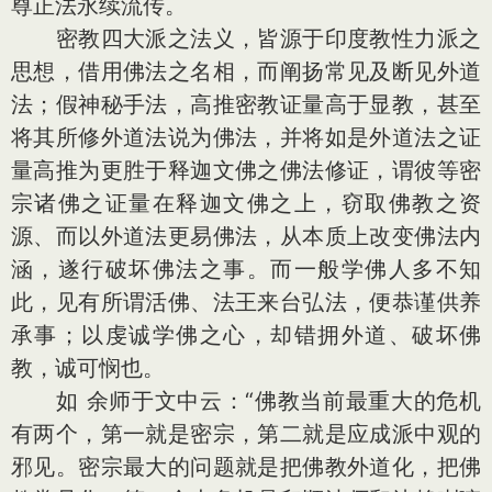
尊正法永续流传。
密教四大派之法义，皆源于印度教性力派之
思想，借用佛法之名相，而阐扬常见及断见外道
法；假神秘手法，高推密教证量高于显教，甚至
将其所修外道法说为佛法，并将如是外道法之证
量高推为更胜于释迦文佛之佛法修证，谓彼等密
宗诸佛之证量在释迦文佛之上，窃取佛教之资
源、而以外道法更易佛法，从本质上改变佛法内
涵，遂行破坏佛法之事。而一般学佛人多不知
此，见有所谓活佛、法王来台弘法，便恭谨供养
承事；以虔诚学佛之心，却错拥外道、破坏佛
教，诚可悯也。
如 余师于文中云：“佛教当前最重大的危机
有两个，第一就是密宗，第二就是应成派中观的
邪见。密宗最大的问题就是把佛教外道化，把佛