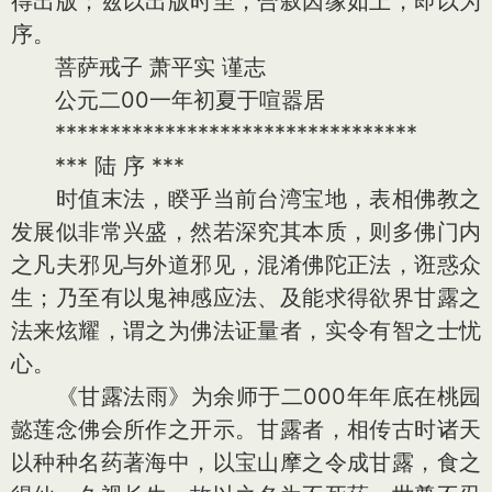
得出版；兹以出版时至，合叙因缘如上，即以为
序。
菩萨戒子 萧平实 谨志
公元二00一年初夏于喧嚣居
*********************************
*** 陆 序 ***
时值末法，睽乎当前台湾宝地，表相佛教之
发展似非常兴盛，然若深究其本质，则多佛门内
之凡夫邪见与外道邪见，混淆佛陀正法，诳惑众
生；乃至有以鬼神感应法、及能求得欲界甘露之
法来炫耀，谓之为佛法证量者，实令有智之士忧
心。
《甘露法雨》为余师于二000年年底在桃园
懿莲念佛会所作之开示。甘露者，相传古时诸天
以种种名药著海中，以宝山摩之令成甘露，食之