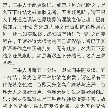
禁，三果人于此更深细之戒禁取见亦已断之，是
名五下分结之戒禁取见断。五者疑见断，谓三果
人于外道之误认色界境界为涅槃之修证者，已如
实知见；于诸方外道大师之已否断除色界身我
见，皆已如实观察，悉知彼等所证“涅槃”之虚妄
所在，于诸外道大师之是否已证涅槃，皆已于其
言语著作之中正确判知，无有疑惑，名为五下分
结之疑见永断。如是断尽五下分结已，名为三果
圣者。
三果人进断五上分结，即成四果阿罗汉。五
上分结，首为色界三种妙欲之贪爱，谓色界有三
种微妙之色法--色界天身之高广姝妙与庄严、色
界天人之微妙音声、色界天身所生之微妙身触之
乐；阿罗汉观察如是三种色界妙欲虚妄不实，故
断此色界贪，是名阿罗汉贪断。次为无色界贪