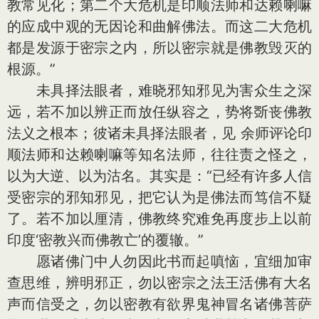
教常见化；第二个大危机是印顺法师和达赖喇嘛
的应成中观的无因论和曲解佛法。而这二大危机
都是发源于密宗之内，所以密宗就是佛教毁灭的
根源。”
未具择法眼者，难晓邪知邪见为害众生之深
远，若不加以辨正而放任纵容之，势将斲丧佛教
法义之根本；彼诸未具择法眼者，见 余师评论印
顺法师和达赖喇嘛等知名法师，往往责之怪之，
以为大逆、以为沽名。其实是：“已经有许多人信
受密宗的邪知邪见，把它认为是佛法而笃信不疑
了。若不加以厘清，佛教终究难免再度步上以前
印度‘密教兴而佛教亡’的覆辙。”
愿诸佛门中人勿因此书而起嗔恼，宜细加审
查思维，辨明邪正，勿以密宗之法王活佛有大名
声而信受之，勿以密教有欲界鬼神冒名诸佛菩萨