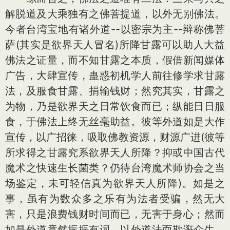
解脱道及大乘独有之佛菩提道，以外无别佛法。
今者台湾宝地有诸外道--以密宗为主--辩称佛菩
萨(其实是欲界天人冒名)所降甘露可以助人大益
佛法之证量，而不知甘露之本质，假借新闻媒体
广告，大肆宣传，蛊惑初机学人前往修学求甘露
法，及服食甘露、捐输钱财；然究其实，甘露之
为物，乃是欲界天之日常饮食而已；纵能日日服
食，于佛法上终无丝毫助益。彼等外道如是大作
宣传，以广招徕，吸取佛教资源，财源广进(彼等
所求得之甘露究系欲界天人所降？抑或中国古代
魔术之快速生长菌类？仍待台湾魔术师协会之当
场鉴定，未可轻信真为欲界天人所降)。如是之
事，虽有为数众多之乐有为法者受骗，然无大
害，只是浪费钱财时间而已，无害于身心；然而
如是外道竟然振振有词，以外道法而欺诳众生，