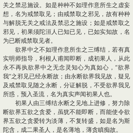
关之禁忌施设。如是种种不如理作意所生之虚妄
想，名为戒禁取见；由戒禁取之邪见，故有种种
与解脱无关之戒法及禁忌之施设；如是戒禁取之
邪见，初果须陀洹人已知已见，已如实知故，名
为已断戒禁取见者。
欲界中之不如理作意所生之三缚结，若有真
实明师指导，利根人甫闻即断，成初果人，从此
永不再执欲界中之无念灵知心为真如心，“欲界
我”之邪见已经永断故；由永断欲界我见故，疑见
及戒禁取见随之永断，分证解脱，不受欲界我见
所惑，预入圣流，名为真实声闻初果人也。
初果人由三缚结永断之见地上进修，努力除
断欲界五欲之贪爱，虽犹不能即断，而能使令欲
界五欲之贪爱转为淡薄，不复转盛，如是名为斯
陀含，成二果圣人，是名薄地，薄贪瞋痴故。