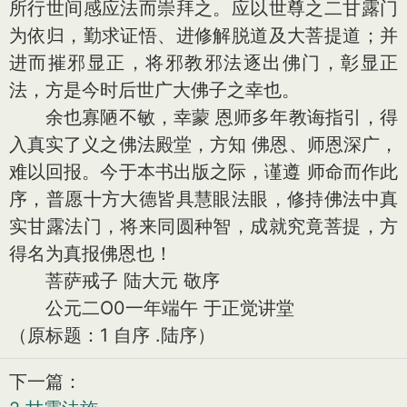
所行世间感应法而崇拜之。应以世尊之二甘露门
为依归，勤求证悟、进修解脱道及大菩提道；并
进而摧邪显正，将邪教邪法逐出佛门，彰显正
法，方是今时后世广大佛子之幸也。
余也寡陋不敏，幸蒙 恩师多年教诲指引，得
入真实了义之佛法殿堂，方知 佛恩、师恩深广，
难以回报。今于本书出版之际，谨遵 师命而作此
序，普愿十方大德皆具慧眼法眼，修持佛法中真
实甘露法门，将来同圆种智，成就究竟菩提，方
得名为真报佛恩也！
菩萨戒子 陆大元 敬序
公元二O0一年端午 于正觉讲堂
（原标题：1 自序 .陆序）
下一篇：