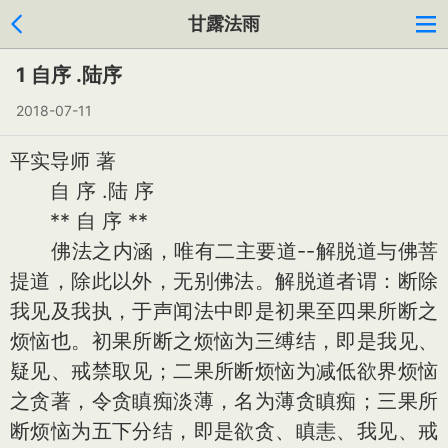
甘露法雨
1 自序 .陆序
2018-07-11
平实导师 著
自 序 .陆 序
** 自 序 **
佛法之内涵，唯有二主要道--解脱道与佛菩
提道，除此以外，无别佛法。解脱道者谓：断除
我见及我执，于声闻法中即是初果至四果所断之
烦恼也。初果所断之烦恼为三缚结，即是我见、
疑见、戒禁取见；二果所断烦恼为减低欲界烦恼
之贪著，令贪瞋痴淡薄，名为薄贪瞋痴；三果所
断烦恼为五下分结，即是欲贪、瞋恚、我见、戒