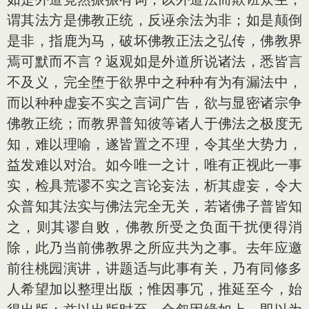
谓其法方是佛教正统，反诬余法为非；如是颠倒
是非，指鹿为马，破坏佛教正法之弘传，佛教界
焉可默而不言？返观如是外道所说诸法，悉皆言
不及义，完全堕于欲界中之种种有为有漏法中，
而以种种虚妄不实之言词广告，欲与显密诸宗争
佛教正统；而教界普知彼等诸人于佛法之极度无
知，难以理喻，遂皆置之不理，令其坐大势力，
益发难以对治。如今唯一之计，唯有正视此一事
实，检具荒谬不实之言论妄法，析其虚妄，令大
众普知其法实与佛法完全无关，若诸佛子普皆知
之，则其谬自败，佛教所受之负面干扰便得消
除，此乃当前佛教界之所应共为之事。去年应邀
前往桃园演讲，讲题适与此事有关，乃有同修多
人希望加以整理出版；惟因事冗，推延至今，始