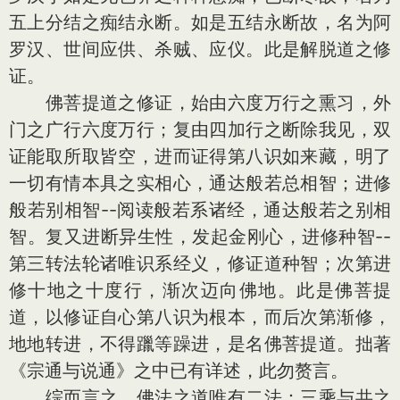
五上分结之痴结永断。如是五结永断故，名为阿
罗汉、世间应供、杀贼、应仪。此是解脱道之修
证。
佛菩提道之修证，始由六度万行之熏习，外
门之广行六度万行；复由四加行之断除我见，双
证能取所取皆空，进而证得第八识如来藏，明了
一切有情本具之实相心，通达般若总相智；进修
般若别相智--阅读般若系诸经，通达般若之别相
智。复又进断异生性，发起金刚心，进修种智--
第三转法轮诸唯识系经义，修证道种智；次第进
修十地之十度行，渐次迈向佛地。此是佛菩提
道，以修证自心第八识为根本，而后次第渐修，
地地转进，不得躐等躁进，是名佛菩提道。拙著
《宗通与说通》之中已有详述，此勿赘言。
综而言之，佛法之道唯有二法：三乘与共之