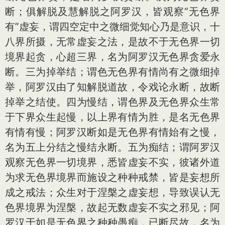
断；俱解脱及慧解脱之阿罗汉，皆观察“无色界
有”虚妄，谓四空定中之微细觉知心乃是意识，十
八界所摄，无常虚妄之法，是故不于无色界一切
境界起贪，心超三界，名为阿罗汉无色界贪爱永
断。三为掉举结；谓色无色界有情尚有之微细掉
举，阿罗汉由了知解脱道故，令戏论永断，故断
掉举之结使。四为慢结，谓色界及无色界众生常
于下界众生起慢，以上界有情为胜，是名无色界
有情有慢；阿罗汉断如是无色界有情始有之慢，
名为五上分结之慢结永断。五为痴结；谓阿罗汉
观察无色界一切境界，悉皆虚妄不实，彼诸外道
为求无色界境界而施设之种种戒禁，皆是妄想所
成之戒法；众生对于涅槃之虚妄想，导致误认无
色界境界为涅槃，故起无数虚妄不实之邪见；阿
罗汉于如是无色界之种种愚痴，已断尽故，名为