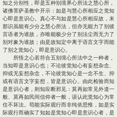
知之分别性，即是五种别境界心所法之慧心所，
诸佛菩萨圣教中开示：如是与慧心所相应之觉知
心即是意识心。真心不与如是慧心所相应故，末
那识虽能有少分之慧心所法，但亦无能力了别彼
言语者为谁故，亦唯能极少分了别法尘而无力了
别对象为谁故；由是故知定中离于语言文字而能
了别之觉知心，即是意识心。
所悟之心若符合五别境心所法中之一种者，
当知即是意识心也；不论彼觉知心有妄想杂念、
抑或无妄想杂念，不论彼觉知心是一念不生、抑
或有语言文字妄想，皆是意识心。由此检验而知
是意识心者，则知应断邪见：莫再如常见外道一
般、莫再如民间信仰者一般，误认此觉知心为常
住不坏法。苟能实际观行而非纯依思惟，如是实
际观行而确实了知如是觉知心即是意识心者，是