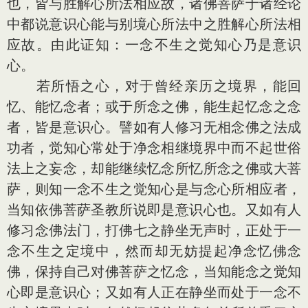
也，皆与胜解心所法相应故，诸佛菩萨于诸经论
中都说意识心能与别境心所法中之胜解心所法相
应故。由此证知：一念不生之觉知心乃是意识
心。
若所悟之心，对于曾经亲历之境界，能回
忆、能忆念者；或于所念之佛，能生起忆念之念
者，皆是意识心。譬如有人修习无相念佛之法成
功者，觉知心常处于净念相继境界中而不起世俗
法上之妄念，却能继续忆念所忆所念之佛或大菩
萨，则知一念不生之觉知心是与念心所相应者，
当知依佛菩萨圣教所说即是意识心也。又如有人
修习念佛法门，打佛七之静坐无声时，正处于一
念不生之定境中，然而却无妨提起净念忆佛念
佛，保持自己对佛菩萨之忆念，当知能念之觉知
心即是意识心；又如有人正在静坐而处于一念不