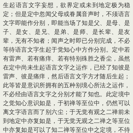
生起语言文字妄想，欲界定或未到地定极为稳
定；但是定中忽闻父母或眷属音声时，不须语言
文字即能作分别，即能当场了知是父、是母、是
子、是女、是兄、是弟、是师、是长辈、是友
辈，无有不知者；闻声之时即已分别完成，不必
等待语言文字生起于觉知心中方作分别。定中若
有雷声、若有痛痒、若有特别殊胜之香尘，虽然
在定中尚未生起语言文字之运作，已经了知彼是
雷声、彼是痛痒，然后语言文字方才随后生起；
此等皆是意识所拥有的五种别境心所法之运作，
不必经由语言文字之分别才能了知也。此定境中
之觉知心意识如是，于初禅等至位中，仍然可以
离文字语言而了别六尘；于无觉有观之二禅前未
到地定中亦复如是，于无觉无观之二禅之等至位
中亦复如是可以了知二禅等至位中之定境，不待