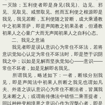
一灭除；五利使者即是身见(我见)、边见、邪
见、见取见、戒禁取见。然而五利使之根源即是
我见，我见若断，五利使随之皆断，成大乘通教
中之初果菩萨，即是声闻教之初果圣者，但通教
初果人之心量广大而无声闻初果人之自利心态。
二、我见之意涵
我见者即是误认意识心为常住不坏法，若将
意识觉知心认定为常住不坏法时，即是堕于识阴
我之中；以如是见解而坚执觉知心——意识——
常住不坏者，如是见解即名我见。
所谓我见，略述如下：一者，断续分别我
见，即是声闻法中初果人所断之我见也谓如凡
夫、外道之误认意识心为常住不断法者，皆属我
见未断之人；或谓南传佛法中错悟二乘菩提者，
同以种种变相境界之意识心作为涅槃心者，即是