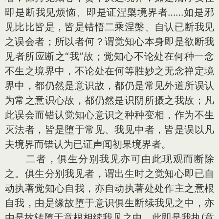
即是断我见烦恼、即是证涅槃境界者……如是邪
见比比皆是，皆是错悟二乘涅槃、自认已断我见
之误会者；所以者何？谓觉知心本身即是欲断我
见者所应断之“我”故；觉知心不论处在何种一念
不生之境界中，不论处在何等胜妙之无念禅定境
界中，都仍然是意识故，都仍是常见外道所误认
为常之意识心故，都仍然是识阴所摄之我故；凡
此误会而错认觉知心意识之种种变相，作为不生
灭法者，皆是堕于常见、我见中者，皆是误以凡
夫境界而错认为已证声闻初果境界者。
二者，俱生分别我见亦可由此现观而断除
之。俱生分别我见者，谓出生时之觉知心即已自
动执著觉知心自我，亦自动执著处处作主之意根
自我，由是缘故堕于意识俱生断续我见之中，亦
由是故转堕于意根相续我见之中，此即是我执(意