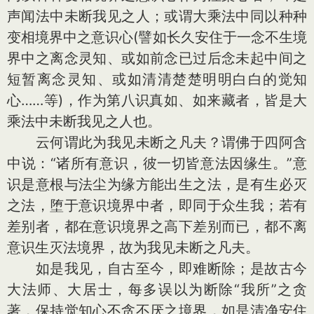
声闻法中未断我见之人；或谓大乘法中同以种种
变相境界中之意识心(譬如长久安住于一念不生境
界中之离念灵知、或如前念已过后念未起中间之
短暂离念灵知、或如清清楚楚明明白白的觉知
心……等)，作为第八识真如、如来藏者，皆是大
乘法中未断我见之人也。
云何谓此为我见未断之凡夫？谓佛于四阿含
中说：“诸所有意识，彼一切皆意法因缘生。”意
识是意根与法尘为缘方能出生之法，是有生必灭
之法，堕于意识境界中者，即同于众生我；若有
差别者，都在意识境界之高下差别而已，都不离
意识生灭法境界，故为我见未断之凡夫。
如是我见，自古至今，即难断除；是故古今
大法师、大居士，每多误以为断除“我所”之贪
著，保持觉知心不贪不厌之境界，如是清净安住