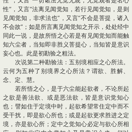
性”，又言“一切诸法无觉无观，无觉观者是名心
性”，又言“法离见闻觉知，若行见闻觉知，是则
见闻觉知，非求法也”，又言“不会是菩提，诸入
不会故”；如是所言离见闻觉知之开示，处处经中
同此一说，是故所悟之心若是有见闻觉知而能触
知六尘者，当知即非胜义菩提心，当知皆是意识
妄心也。此是初勘验之粗法。
次说第二种勘验法：五别境相应之心所法。
云何为五种了别境界之心所法？谓欲、胜解、
念、定、慧。
若所悟之心，是于六尘能起欲者，不论所起
之欲是善法欲、或是恶法欲，皆是意识觉知心
也；譬如住于定境中时，起欲希望常住定中而不
受干扰，即是欲心所也；或是起欲更求胜进之定
境，亦是欲心所；定中之觉知心必定与欲心所相