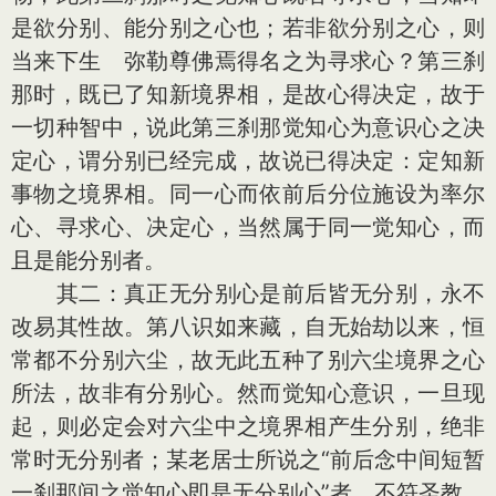
是欲分别、能分别之心也；若非欲分别之心，则
当来下生 弥勒尊佛焉得名之为寻求心？第三刹
那时，既已了知新境界相，是故心得决定，故于
一切种智中，说此第三刹那觉知心为意识心之决
定心，谓分别已经完成，故说已得决定：定知新
事物之境界相。同一心而依前后分位施设为率尔
心、寻求心、决定心，当然属于同一觉知心，而
且是能分别者。
其二：真正无分别心是前后皆无分别，永不
改易其性故。第八识如来藏，自无始劫以来，恒
常都不分别六尘，故无此五种了别六尘境界之心
所法，故非有分别心。然而觉知心意识，一旦现
起，则必定会对六尘中之境界相产生分别，绝非
常时无分别者；某老居士所说之“前后念中间短暂
一刹那间之觉知心即是无分别心”者，不符圣教，