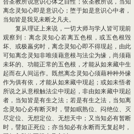
合圣教所说意识心体之自性；依圣教所说，当知
离念灵知心即是意识心；堕于如是意识心中者，
当知皆是我见未断之凡夫。
复从理证上来说，一切大师与学人皆可现前
观察到：离念灵知心若离五色根，或五色根毁
坏、或极羸劣时，离念灵知心即不得现起，由此
可知离念灵知非唯须藉意根与法尘为缘，尚须藉
未坏的、功能正常的五色根，才能从如来藏中生
起而在人间运作。既然离念灵知心须藉种种外缘
作为俱有依，才能从如来藏中现起；或如未悟者
所说之从意根触法尘中现起，非由如来藏中现起
者，当知皆是有生之法；若是有生之法，当知离
念灵知心必有断灭时，譬如眠熟位、闷绝位、灭
尽定位、无想定位、无想天中；又当知必有暂断
时，譬如正死位；亦当知必有永断而无复起时，