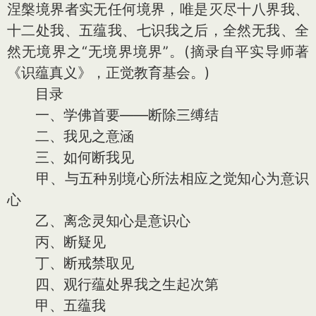
涅槃境界者实无任何境界，唯是灭尽十八界我、
十二处我、五蕴我、七识我之后，全然无我、全
然无境界之“无境界境界”。(摘录自平实导师著
《识蕴真义》，正觉教育基会。)
目录
一、学佛首要——断除三缚结
二、我见之意涵
三、如何断我见
甲、与五种别境心所法相应之觉知心为意识
心
乙、离念灵知心是意识心
丙、断疑见
丁、断戒禁取见
四、观行蕴处界我之生起次第
甲、五蕴我