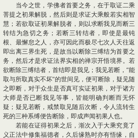
当今之世，学佛者首要之务，在于取证二乘
菩提之初果解脱，然后则是求证大乘般若实相智
慧；若欲取证初果解脱者，则以求断我见而断三
转结为急切之务；若断三转结者，即使是最钝
根、最懈怠之人，亦可因此而极尽七次人天往返
即出离三界生死，是故当以断除三缚结为首要之
务，然后才是求证法界实相的禅宗开悟境界。若
欲断除三缚结者，首结即是我见；我见若断，“能
取与所取真实不坏”的世间见，便可断除，疑见随
之即断，对于众生是否真可实证初果，对于诸方
大师是否已断我见等事，皆能明确判断而无怀
疑；疑见若断，戒禁取见随后次断，令人流转生
死的三种系缚便告断除，即成声闻初果人也。
若能在证得初果之后，渐次入于大乘究竟了
义正法中修集福德者，久后缘熟时亦有悟缘，自