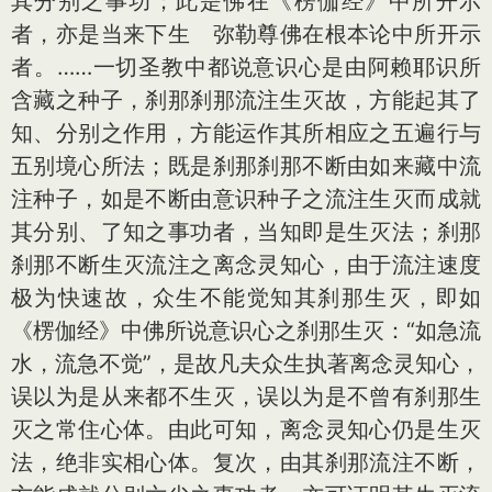
其分别之事功；此是佛在《楞伽经》中所开示
者，亦是当来下生 弥勒尊佛在根本论中所开示
者。……一切圣教中都说意识心是由阿赖耶识所
含藏之种子，刹那刹那流注生灭故，方能起其了
知、分别之作用，方能运作其所相应之五遍行与
五别境心所法；既是刹那刹那不断由如来藏中流
注种子，如是不断由意识种子之流注生灭而成就
其分别、了知之事功者，当知即是生灭法；刹那
刹那不断生灭流注之离念灵知心，由于流注速度
极为快速故，众生不能觉知其刹那生灭，即如
《楞伽经》中佛所说意识心之刹那生灭：“如急流
水，流急不觉”，是故凡夫众生执著离念灵知心，
误以为是从来都不生灭，误以为是不曾有刹那生
灭之常住心体。由此可知，离念灵知心仍是生灭
法，绝非实相心体。复次，由其刹那流注不断，