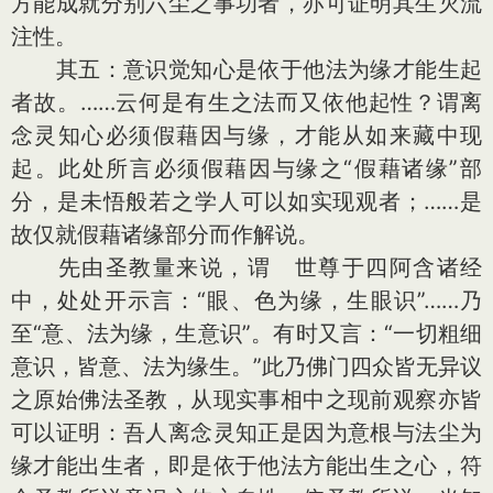
方能成就分别六尘之事功者，亦可证明其生灭流
注性。
其五：意识觉知心是依于他法为缘才能生起
者故。……云何是有生之法而又依他起性？谓离
念灵知心必须假藉因与缘，才能从如来藏中现
起。此处所言必须假藉因与缘之“假藉诸缘”部
分，是未悟般若之学人可以如实现观者；……是
故仅就假藉诸缘部分而作解说。
先由圣教量来说，谓 世尊于四阿含诸经
中，处处开示言：“眼、色为缘，生眼识”……乃
至“意、法为缘，生意识”。有时又言：“一切粗细
意识，皆意、法为缘生。”此乃佛门四众皆无异议
之原始佛法圣教，从现实事相中之现前观察亦皆
可以证明：吾人离念灵知正是因为意根与法尘为
缘才能出生者，即是依于他法方能出生之心，符