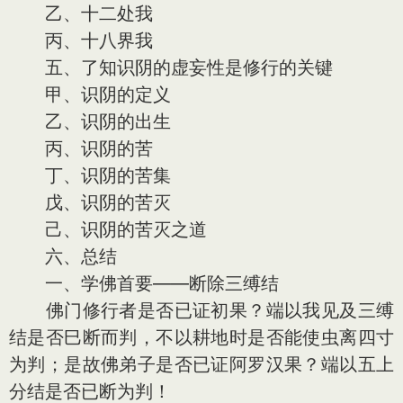
乙、十二处我
丙、十八界我
五、了知识阴的虚妄性是修行的关键
甲、识阴的定义
乙、识阴的出生
丙、识阴的苦
丁、识阴的苦集
戊、识阴的苦灭
己、识阴的苦灭之道
六、总结
一、学佛首要——断除三缚结
佛门修行者是否已证初果？端以我见及三缚
结是否巳断而判，不以耕地时是否能使虫离四寸
为判；是故佛弟子是否已证阿罗汉果？端以五上
分结是否已断为判！