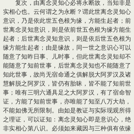
复次，由离念灵知心必将永断故，当知非是
实相心也。云何谓之为永断？谓此世离念灵知心
意识，乃是依此世五色根为缘，方能生起者；前
世离念灵知意识，则是依前世五色根为缘方能生
起者；后世离念灵知意识，则是依后世五色根为
缘方能生起者；由是缘故，同一世之意识心可以
随意了知昨日事、儿时事，但此世离念灵知却不
能随意了知前世事，后世离念灵知也不能随意了
知此世事，故尚无宿命通之俱解脱大阿罗汉及诸
慧解脱之阿罗汉，皆仍有胎昧，皆不能了知前世
事；唯有三明六通具足之大阿罗汉，有了宿命智
证，方能了知前世事，亦唯能了知至八万大劫，
不能如佛无所限制。由如是教证与实际现观所得
之理证，可以证知：离念灵知心即是意识心，绝
非实相心第八识。必须如来藏因与三种俱有依缘