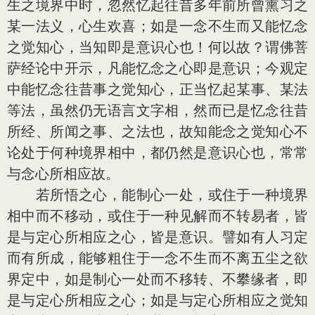
生之境界中时，忽然忆起往昔多年前所曾熏习之
某一法义，心生欢喜；如是一念不生而又能忆念
之觉知心，当知即是意识心也！何以故？谓佛菩
萨经论中开示，凡能忆念之心即是意识；今观定
中能忆念往昔事之觉知心，正当忆起某事、某法
等法，虽然仍无语言文字相，然而已是忆念往昔
所经、所闻之事、之法也，故知能念之觉知心不
论处于何种境界相中，都仍然是意识心也，常常
与念心所相应故。
若所悟之心，能制心一处，或住于一种境界
相中而不移动，或住于一种见解而不转易者，皆
是与定心所相应之心，皆是意识。譬如有人习定
而有所成，能够粗住于一念不生而不离五尘之欲
界定中，如是制心一处而不移转、不攀缘者，即
是与定心所相应之心；如是与定心所相应之觉知