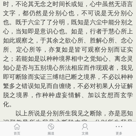
时，不论其无念之时间长或短，心中虽然无语言
文字，都仍然是分别心也，不可说是无分别心
也。既于六尘了了分明，既知是六尘中能分别之
心，当知即是意识心也。如是，行者于慧心所上
如此观察之，于其余之欲心所、胜解心所、念心
所、定心所等，亦复如是皆可观察分别而证实
之；若能如是以种种境界相中之觉知心、离念灵
知心是否与五别境心所法相应而作现观者，我见
即可断除而实证三缚结已断之境界，不必以种种
繁多之错误知见而自缠绕，不必对初果人分证解
脱之境界，作种种虚妄情解、加以玄想而玄学
化。
以上所说是分别所生我见之断除，亦是恶知
识邪教导所生我见之断除内容。分别所生我见
者，谓因意识觉知心之俱生而生起者，譬如婴儿
首页
频道
文摘
更多