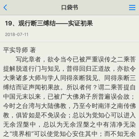
口袋书
19、观行断三缚结——实证初果
2018-07-11
平实导师 著
写此章者，欲令当今已被严重误传之二乘菩
提解脱道行门与知见，普得回归正道故，亦欲令
大乘诸多大师与学人同得亲断我见、同得亲断三
缚结而证声闻初果故。所以者何？谓二乘菩提自
中国元末以来，已被广大佛弟子所普遍误会故；
今时之台湾与大陆佛教，乃至今时南洋之南传佛
教，俱皆如是不免误会；总以为觉知心可以进入
无余涅槃中，总以为无余涅槃之中有清净无染
之“境界相”可以使觉知心安住其中；而不知无余