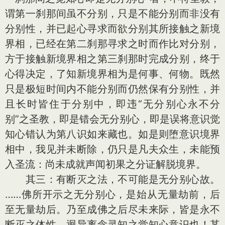
谓第一刹那间虽不分别，只是不能分别而非没有
分别性，并已起心寻求而欲分别其所接触之新境
界相，已经在第二刹那寻求之时而作比对分别，
方于接触新境界相之第三刹那时完成分别，终于
心得决定，了知新境界相为是何事、何物。既然
只是极短时间内不能分别而仍然保有分别性，并
且长时皆住于分别中，即违“无分别心永不分
别”之圣教，即是错会无分别心，即是误将意识觉
知心错认为第八识如来藏也。如是则堕意识境界
相中，我见并未断除，仍只是凡夫众生，未能预
入圣流：尚未成就声闻初果之分证解脱境界。
其三：有断灭之法，不可能是无分别心故。
……佛所开示之无分别心，是始从无量劫前，后
至无量劫后。乃至成佛之后尽未来际，皆是永不
断灭之体性，迥异离念灵知之觉知心意识也！某