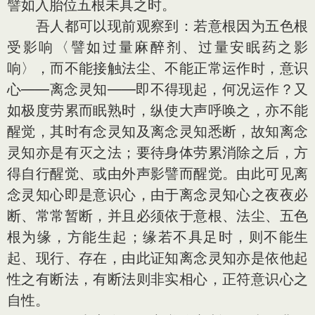
譬如入胎位五根未具之时。
吾人都可以现前观察到：若意根因为五色根
受影响〈譬如过量麻醉剂、过量安眠药之影
响〉，而不能接触法尘、不能正常运作时，意识
心——离念灵知——即不得现起，何况运作？又
如极度劳累而眠熟时，纵使大声呼唤之，亦不能
醒觉，其时有念灵知及离念灵知悉断，故知离念
灵知亦是有灭之法；要待身体劳累消除之后，方
得自行醒觉、或由外声影譬而醒觉。由此可见离
念灵知心即是意识心，由于离念灵知心之夜夜必
断、常常暂断，并且必须依于意根、法尘、五色
根为缘，方能生起；缘若不具足时，则不能生
起、现行、存在，由此证知离念灵知亦是依他起
性之有断法，有断法则非实相心，正符意识心之
自性。