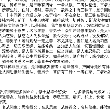
菩提，皆名三昧。是三昧有四缘：一者从欲、二者从精进、三者
：所谓生时、住时、增时。善男子！欲界之中有三昧子，是子因
乐，非中间禅；六通亦尔，在于根本，不在余处。是三昧名菩提
钝为利，断于一切生老病死；能得成就一切种智，见诸法性如罗縠[
因是烦恼能破自他，以是因缘，我当修集慈悲之心，为欲利益诸
慈若能缘于欲界，名欲界慈。善男子！众生若能修集慈心，是人
名为慈缘。修慈之人先从亲起，欲令受乐；此观既成，次及怨家
救。善男子！若能观怨一毫之善，不见其恶，当知是人名为习慈
心即是一切安乐因缘。若能修慈，当知是人能破一切骄慢因缘，
、涅槃功德，是人足下所履粪土，应当顶戴。是人难忍能忍，难
善果报者，悉令众生同我受之。如是慈悲，缘广故广，缘少故少
。如是缘者悉名三昧，悲喜舍心亦复如是。”
，有非禅非波罗蜜。是禅非波罗蜜者：谓世俗禅、声闻缘觉所有
觉从闻思惟所生善法。善男子！菩萨有二种：一者在家、二者出
菩萨持戒精进多闻正命，修于忍辱怜愍众生，心多惭愧远离嫉妒
亲近善友，能自利益及利益他，恭敬三宝、诸师、和上、长老、
智慧。
，名从闻生；思惟得义，名从思生；从修得义，名从修生。能读