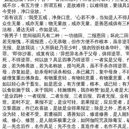
戒不尔，有五方便：所谓五根，是故难得；以难得故，要须具
今受持，净口业故。”
“若有说言：‘我受五戒，净身口意。’心若不净，当知是人不
众生无量，戒亦无量；物无量故，戒亦无量。是善恶戒俱有三种
法相，通达无碍，作如是说。’”
“善男子！世间福田凡有二种：一功德田、二报恩田；坏此二
若无惭愧，不观报恩，心无恭敬，但作方便不作根本，虽非逆
无报。是故我说：‘人所荫处乃至少时，慎勿毁折枝条华叶。’
罪。’即弥沙塞。或复有说：‘异想异名杀于父母，俱得逆罪。
死，不得逆罪。何以故？具足四事乃得逆罪：一者实是父母、
故，若为怖畏故，若为名称故，授与死具，虽不手杀亦得逆罪
母，亦复如是。欲杀母时误杀相似，杀已藏刀，复中母身，不
破僧复重出佛身血。有物重意轻，有物轻意重，有物重意重，
如以轻心杀于畜生。如是恶业，有方便重，根本、成已轻；有
以食欲施于我，未于我间，转施饿狗，我亦称赞‘如是人者是大
“是业四种：一者现报、二者生报、三者后报、四者无报。业
世。若时不定、果报不定，是业可转。若果报定，应后受者，
立誓愿故，作已欢喜故，是故是业得果报定；除是之外，悉名
业为轻，轻者不受。若遭福田，遇善知识，修道修善，是人能
戒、修心、修慧，是人能坏极重之业，如阿伽陀咒及除毒宝，
足—先念后作，名作具足；先不生念，直造作者，名作不具足