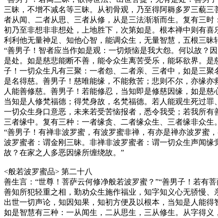
三昧，不增不减名等三昧。从初骨观，乃至得阿耨多罗三藐三
者从闻、二者从思、三者从修，从是三法渐渐而生。复有三时
初乃至非想非非想处，上地胜下，次第如是。根本禅中则有喜
利利他无量神足、知他心智，能调众生，无量智慧，五根三昧转
“善男子！智者应当作如是观：一切烦恼是我大怨。何以故？
是处。如是慈悲能断不善，能令众生离苦受乐，能坏欲界。是
子！一切众生凡有三聚：一者怨、二者亲、三者中，如是三聚
是名得慈。善男子！慈唯能缘，不能救苦；悲则不尔，亦缘亦
人能善修慈。善男子！若能修忍，当知即是修慈因缘，如是慈
当知是人修梵福德；得梵身故，名梵福德。若人能观生死过罪
一切众生身口意恶，未来若受苦恼报者，悉令我受；若我所有
三者缘中。复有三种：一者缘贪、二者缘众生、三者缘非众生
“善男子！有禅非波罗蜜，有波罗蜜非禅，有亦是禅亦波罗蜜
波罗蜜者：谓金刚三昧。非禅非波罗蜜者：谓一切众生声闻缘
故？在家之人多恶因缘所缠绕故。”
<般若波罗蜜品> 第二十八
善生言：“世尊！菩萨云何修净般若波罗蜜？”“善男子！若有
善知所犯轻重之相，勤劝众生施作福业，知字知义心无骄慢、
出世一切声论，知因知果，知初方便及以根本，当知是人能得
如是智慧有三种：一从闻生，二从思生，三从修生。从字得义