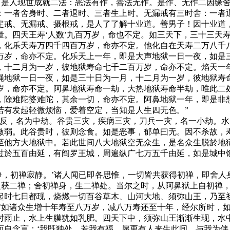
善，是人现世成就二法：恶法有作，善法无作。是作、无作二因缘
：一者舍身时、二者退时、三者生上时。无漏戒有三时舍：一者
定戒、无漏戒、摄根戒，是人了了解十业道。善男子！因十业道
量。四天王寿‘人数’九百万岁，命也不定。如三天下，三十三天
，化乐天寿万四千四百万岁，命亦不定。他化自在天寿二万八千
万岁，命亦不定。化乐天上一年，即是大声地狱一日一夜，如是
，十二月为一岁，彼地狱寿命七千二百万岁，命亦不定。焰天一
绳地狱一日一夜，如是三十日为一月，十二月为一岁，彼地狱寿
岁，命亦不定。阿鼻地狱寿命一劫，大热地狱寿命半劫，唯此二
，除难陀婆难陀，其余一切，命亦不定。阿鼻地狱一年，即是非
若有发起轻微烦恼，爱着空定，当知是人生四无色。”
八反，名为中劫。谷贵三灾，疾病三灾，刀兵一灾，名一小劫。
弱。此谷贵时，彼则念食。如是恶事，郁单曰无。因不杀故，寿
至他方大地狱中。若此世间八大地狱空无众生，是名众生脱於地
过於五百由延，有阎罗王城，周遍纵广七万五千由延，如是城中
静，初禅寂静。’诸人闻已即各思惟，一切皆共获得初禅，即舍
，复获二禅；舍初禅身，生二禅处。当尔之时，从阿鼻狱上自初禅
起时七日都现，烧燃一切百谷草木、山河大地、须弥山王，乃至
。’如诸众生增十年寿至八万岁，减八万寿还至十年，经尔所时，
时雨止，水上生膜犹如乳肥。四天下中，须弥山王渐渐生现，水
而自念言：‘我既独处，若我有福，愿更有人来生此间，与我为伴