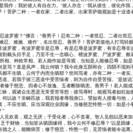
是我作；我於彼人有自在力。’彼人亦念：‘我从彼生，彼化作我
子！菩萨二种：一者在家、二者出家。出家菩萨能观如是十业道
忍波罗蜜？”佛言：“善男子！忍有二种：一者世忍、二者出世
‘难忍、难施、难作’，名出世忍。善男子！菩萨若值他人打骂轻
非波罗蜜，有波罗蜜非是忍辱，有是忍辱是波罗蜜，有非忍辱非
被割截头目手足，乃至不生一念嗔心。檀波罗蜜、尸波罗蜜、般
我所相、种姓常相。若人能作如是等观，当知是人能修忍辱，如是
何是骂？直是风声，我云何嗔？我今此身五阴和合，四阴不现则
风都不生嗔，云何于内而生嗔耶？世间骂者，亦有二种：一者实
道。若我于彼三恶道中受苦恼者，则为自作自受苦报。’是故说
三者修于慈悲、四者心不放逸、五者断除嗔恚。善男子！若人能
三昧，观诸众生悉是无常受苦等想：彼骂辱时，能观骂者如狂如
，何以故？非畴匹故，我若报者辱我身口。譬如有人授毒与他，
离，不应生嗔。应当深观往业因缘，当修慈悲怜愍一切：如是小
”
，人见欢喜，观之无厌；于受化者，心不贪著。智人见怨以恶来加
，乏于财物，当知皆从嗔因缘得，我今云何不修忍辱？’以是因
有德之人，能瞻病苦；修于慈悲，怜愍一切，见苦恼者能令远离