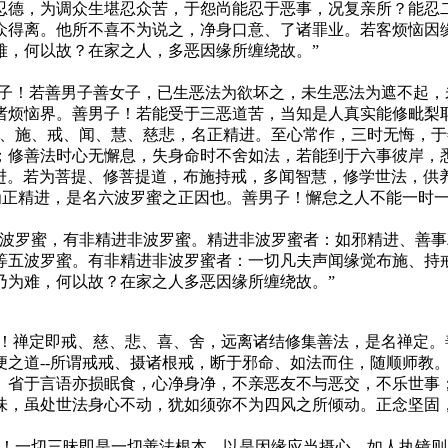
忍德，为调众生堪忍众苦，于怨尚能忍于恶事，况复亲所？能忍
众得离。他所不喜不为说之，净身口意、了诸罪业。若客烦恼因
难，何以故？在家之人，多恶因缘所缠绕故。”
男子！若善男子善女子，已生恶法为欲坏之，未生恶法为遮不起
诸烦恼界。善男子！若能受于三恶道苦，当知是人真实能修毗梨
信、施、戒、闻、慧、慈悲，名正精进。至心常作，三时无悔，
；修善法时心无懈息，失身命时不舍如法，若能到于六事彼岸，
精进。若为菩提、修菩提道，布施持戒，多闻智慧，修学世法，
名为正精进，是名六波罗蜜之正因也。善男子！懈怠之人不能一时
亦波罗蜜，有非精进非波罗蜜。精进非波罗蜜者：如邪精进、善
等五波罗蜜。有非精进非波罗蜜者：一切凡夫声闻缘觉布施、持
乃为难，何以故？在家之人多恶因缘所缠绕故。”
子！禅定即戒、慈、悲、喜、舍，远离诸结修集善法，是名禅定
便之道--所谓戒戒、摄诸根戒，断于邪命、如法而住，随顺师教
。省于言语亦损眠食，心净身净，不亲恶友不与恶交，不乐世事
味，虽处世法身心不动，犹如须弥不为四风之所倾动。正念坚固
子！一切三昧即是一切善法根本，以是因缘应当摄心。如人执镜