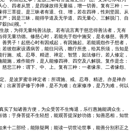
从心、四者从慧，是四缘故得无量福，增一切善。复有三种：一
缘得三菩提。是三昧者有退、住、增，若在四禅，性则坚固。从
庄严；因是三昧，能得学道及无学道、四无量心、三解脱门、自
hú]视。”
众生故，为得无量纯善法故。若有说言离于慈悲得善法者，无有
当得无量功德。修慈心时，若能先于怨中施安，是名修慈。善男
。善男子！起慈心时有因戒起，有因施起。若能观怨作子想者，
；若彼怨家设遇病苦，能往问讯，瞻疗所患，给其所须，当知是
能行施、戒、忍辱、精进、禅定、智慧，如法修行。若人修定，
施能施，难作能作，是人能修四禅、四空及八解脱。复作是念：
。慈悲三种：谓下、中、上。复有三种：一者缘亲、二者缘怨、
禅定。是波罗蜜非禅定者：所谓施、戒、忍辱、精进。亦是禅亦
家；出家菩萨修于净禅，是不为难；在家修净，是乃为难，何以
，真实了知诸善方便，为众受苦不生悔退，乐行惠施能调众生，
有德；于身菩提不生轻想，能观菩提深妙功德；知善恶相，知世
如来十二部经，能除疑网；能读一切世论世事，能善分别邪正之