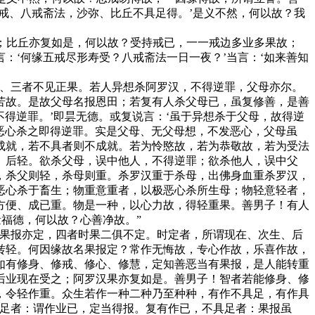
戒、八戒斋法，沙弥、比丘不具足得。’是义不然，何以故？我
禁；比丘亦复如是，何以故？受持戒已，一一戒边多业多果故；
：‘何缘五戒尽形寿受？八戒斋法一日一夜？’当言：‘如来善知
德、三者不见正果。若人异想杀阿罗汉，不得逆罪，父母亦尔。
苦故。是故父母名报恩田；若复有人杀父母已，虽复修善，是善
不得逆罪。’即昙无德。或复说言：‘虽于异想杀于父母，故得逆
，恶心杀之即得逆罪。实是父母、无父母想，不发恶心，父母虽
成就，若不具者则不成就。若为怜愍故，若为恭敬故，若为受法
、后轻。欲杀父母，误中他人，不得逆罪；欲杀他人，误中父
，杀父则轻，杀母则重。杀罗汉重于杀母，出佛身血重杀罗汉，
恶心杀于畜生；物重意重者，以极恶心杀所生母；物轻意轻者，
方便、成已重。物是一种，以心力故，得轻重果。善男子！有人
福德，何以故？心善净故。”
、果报亦定，四者时果二俱不定。时定者，所谓现在、次生、后
转轻。何因缘故名果报定？常作无悔故，专心作故，乐喜作故，
如有修身、修戒、修心、修慧，定知善恶当有果报，是人能转重
后业现在受之；阿罗汉果亦复如是。善男子！智者若能修身、修
，令轻作重。众生若作一种二种乃至种种，有作不具足，有作具
具足者：谓作业已，定当得报。复有作已，不具足者：果报虽