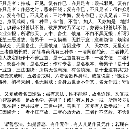
不具足者：持戒、正见。复有作已，亦具足者：毁戒邪见。复有
亦具足者：作恶之时，恶来围绕；复有作已，不具足者：虽作众
心。复有作已，不具足者：三时生悔。复有作已，亦具足者：三
也。身既成就，得二种果，杂‘善、不善’。如人、天亦如是；地
已，俱得杂报善以不善。歌罗罗时乃至老时，亦得杂报善以不善
杂业杂报，所谓欲天、人中、畜生、饿鬼；不白不黑无报，所谓
还堕三恶道故。善男子！一切摸画，无胜于意；意画烦恼，烦恼
地狱处，无量畜生、无量饿鬼，皆因业作；人、天亦尔。无量众
、三者能增长戒。如除毒药凡有三种事：一者阿伽陀药、二者神
是人决定能作十不善业道。是十业道复有三事：一者方便、二者
心，欢喜不悔，是名成已；作时专著，是名根本。善男子！是十
十业道，三法围绕：所谓无贪恚痴、有贪瞋痴。是十业道有共戒行
者受恶戒时、五者舍戒时、六者舍欲界身时。或复说言：‘佛法
四禅、初禅未到，名无漏戒；舍身后世更不作恶，名无作戒；守
制。又复戒者名曰迮隘；虽有恶法，性不能容，故名迫迮。又复
心智慧诸根，是故名学。善男子！或时有人具足一戒，所谓波罗
，现在得；定共戒者，三世中得。善男子！若复有人欲受戒时，
三因缘舍：一者小庄严故、二者心放舍故、三者作不坚故。不舍
者，谓善恶法。如是善恶、有作无作，有人具足作及无作；若现