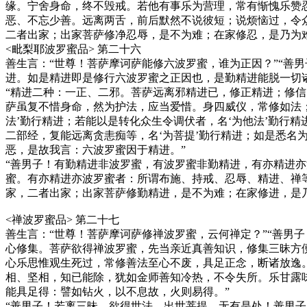
缘。宁舍身命，终不毁戒。若他有事乐为营理，常有惭愧乐赞
恶、不忘少善。远离两舌，前后默然不说彼短；说烦恼过，令
二者出家；出家菩萨修净忍辱，是不为难；在家修忍，是乃为
<毗梨耶波罗蜜品> 第二十六
善生言：“世尊！菩萨摩诃萨能修六波罗蜜，谁为正因？”“善
进。如是精进即是修行六波罗蜜之正因也，是勤精进能脱一切
“精进二种：一正、二邪。菩萨远离邪精进已，修正精进；修
萨虽复不惜身命，然为护法，应当爱惜。身四威仪，常修如法
法’勤行精进；若能以是转化众生令调伏者，名‘为他法’勤行
二部经，复能远离贪恚痴等，名‘为菩提’勤行精进；如是悉
恶，是故我言：六波罗蜜因于精进。”
“善男子！有勤精进非波罗蜜，有波罗蜜非勤精进，有亦精进
蜜。有亦精进亦波罗蜜者：所谓布施、持戒、忍辱、精进、禅
家，二者出家；出家菩萨修勤精进，是不为难；在家修进，是
<禅波罗蜜品> 第二十七
善生言：“世尊！菩萨摩诃萨修禅波罗蜜，云何禅定？”“善男
心修集。菩萨欲得禅波罗蜜，先当亲近真善知识，修集三昧方
心乐思惟观生死过，常修善法至心不废，具足正念，断诸放逸
相、坚相，知已能除，犹如金师善知冷热，不令失所。乐甘露
能具足得：譬如钻火，以不息故，火则易得。”
“善男子！若离三昧，欲得世法、出世菩提，无有是处！善男