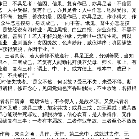
作已，不具足者：信因、信果。复有作已，亦具足者：不信因
恶，人中受报。复有作已，亦具足者：人中作恶，地狱受报。复
时不悔。如恶，善亦如是，因是作已，亦具足故。作小得大，作
狱众生恶意摸身，身既成已，一向不善。饿鬼、畜生亦恶意摸
。是故经说有四种业：黑业黑报、白业白报、杂业杂报、不黑不
无漏。善男子！若人不解如是业缘，无量世中流转生死。何以
画业，业则画身：贪因缘故，色声妙好，威仪详序；嗔因缘故，
生获得解脱，亦因于业。”
咒、三者真实。若人善修不放逸行，具足正念，分别善恶，当知
根本、三者成已。若复有人能勤礼拜供养父母、师长、和上、有
业道，复有三种：谓上、中、下。或方便上、根本中、成已下，
、不共戒行。”
灭时便失戒者。’是义不然，何以故？受已不失，未受不得。断
摄诸根，修正念心，见闻觉知色声香味触法，不生放逸，名摄根
戒者名曰清凉；遮烦恼热，不令得入，是故名凉。又复戒者名
提木叉戒；或具二戒，加定共戒；或具三戒，加无漏戒；或具四
至心能观生死罪过、解脱功德，信心欢喜，是人兼得作、无作
因缘复有三事：一者有本愿故、二者作业坚故、三者至心不放逸
在作善，未舍之顷，具作、无作。第二念中，成就过去作、无