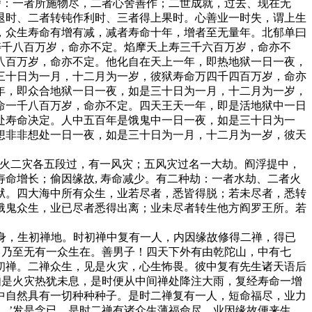
舍：一者所施物尽，二者心舍善作；二世成就，过去、现在无
退时、二者转钝作利时、三者得上果时。心善业一时失，谓上生
，众生寿命有增有减，减者寿命十年，增者至无量年。北郁单曰
寿千八百万岁，命亦不定。焰摩天上寿三千六百万岁，命亦不
八百万岁，命亦不定。他化自在天上一年，即热地狱一日一夜，
三十日为一月，十二月为一岁，彼狱寿命万四千四百万岁，命亦
年，即众合地狱一日一夜，如是三十日为一月，十二月为一岁，
命一千八百万岁，命亦不定。四天王天一年，即是活地狱中一日
处寿命决定。人中五百年是饿鬼中一日一夜，如是三十日为一
想非非想处一日一夜，如是三十日为一月，十二月为一岁，彼天
水火二灾各五段过，有一风灾；五风灾过名一大劫。阎浮提中，
命增长；偷因缘故, 寿命减少。有二种劫：一者水劫、二者火
狱。四大海中所有众生，业若尽者，悉皆得脱；若未尽者，悉转
饿鬼众生，业已尽者悉得出离；业未尽者转生他方阎罗王所。若
人身，生初禅地。时初禅中复有一人，内因缘故修得二禅，得已
，乃至无有一众生在。善男子！四天下外有由乾陀山，中有七
初禅。二禅众生，见是火灾，心生怖畏。彼中复有先生诸天语后
如是火灾热犹未息，是时便从中间禅处降注大雨，复经寿命一增
中自然具有一切种种种子。是时二禅复有一人，短命福尽，业力
。’发是念已，是时二禅有诸众生薄福命尽，业因缘故便来生