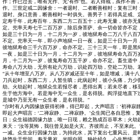
作；作已过去，唯有无作、无‘有作’也。若人得戒，虽作不
作。三世定戒二因缘舍：一者退时、二者断善根时；复有三时
退时。身口意善，断善根时一时俱失。善男子！若得具足戒、
定寿千年，此寿百年，东西二方二百五十；此寿无量，彼亦无
定。兜率天寿七千二百万岁，除后身菩萨、余一切命皆亦不定
如是三十日为一月，十二月为一岁，彼地狱寿命二万八千八百
不定。兜率天一年，即小声地狱一日一夜，如是三十日为一月
彼地狱寿命三千六百万岁，命亦不定。三十三天一年，即是黑
一夜，如是三十日为一月，十二月为一岁，彼地狱寿命九百万
月，十二月为一岁，彼鬼寿命万五千岁，命亦不定。畜生道中
寿命八万大劫，无所有处六万劫，识处四万劫，空处二万劫。
“从十年增至八万岁。从八万岁减还至十年，如是增减，满十
刀兵起时，东西二方，人暂生嗔；此病起时，彼小头痛，力少微
劫。火劫起时，地狱众生若报尽者，悉得出离；若未尽者，移
生于他方海中。若是海中无一众生，是名得脱。阎浮提地直下
是城中乃至无有一众生者，是名得脱。”
“尔时有人内因缘故获得初禅，得已即起，大声唱言：‘初禅寂
即起大声唱言：‘二禅寂静、二禅寂静。’众生闻已各自思惟
日；众生福德因缘力故，唯一日现，赖之熟成百谷草木；火劫
来天：‘汝等莫怖，我往曾见如是火灾。齐彼而止，不至来此
一减。众生业行因缘力故，为持此水，其下复出七重风云。是
故堕生于世间，寿无量岁，光明自照。独处经久，心生愁恼，