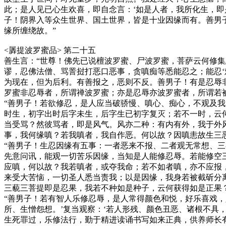
此；是人见已心生欢喜，即自念言：‘如是人者，我所化生，即
子！阴界入等众生世界、国土世界，皆是十业因缘而有。善男
缘所缠绕故。”
<羼提波罗蜜品> 第二十五
善生言：“世尊！佛先已说檀波罗蜜、尸波罗蜜，菩萨云何修集
谬，忍佛法僧、骂詈挝打恶口恶事，贪嗔痴等悉能忍之；能忍
为现在，但为后利。有善报之，恶则不反。善男子！有是忍辱
罗蜜非忍辱者，所谓禅波罗蜜；亦是忍辱亦波罗蜜者，所谓若
“善男子！若欲修忍，是人应当破骄慢、嗔心、痴心，不观及
时生，初字出时后字未生，后字生已初字复灭；若不一时，云
当受骂？然彼骂者，即是风气。风亦二种：有内有外，我于外
事，我何缘嗔？若我嗔者，我自作恶。何以故？因嗔恚故生三恶
“善男子！生忍因缘有五事：一者恶来不报、二者观无常想、
先意问讯，能观一切苦乐因缘，当知是人能修忍辱。若能修空
应嗔，何以故？我若嗔者，或夺我命；若不如者嗔，亦不应报
来受大苦恼，一切圣人悉当责我；以是因缘，我身若被截斫分
三藐三菩提即是忍果，我若不种如是种子，云何获得如是正果？
“善男子！若有智人乐修忍辱，是人常得颜色和悦，好乐喜戏
所、生憎怨想。’复当观察：‘若人形残、颜色丑恶、诸根不具
生死罪过，乐修法行，勤于精进读诵书写如来正典，供养师长