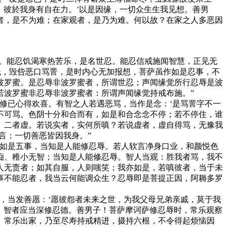
，彼於我身有自在力。’以是因缘，一切众生生我见想。善男
者，是不为难；在家观者，是乃为难。何以故？在家之人多恶因
忍。能忍饥渴寒热苦乐，是名世忍。能忍信戒施闻智慧，正见无
贱，毁呰恶口骂詈，是时内心无加报想，菩萨虽作如是忍事，不
波罗蜜。是忍辱非波罗蜜者，所谓世忍；声闻缘觉所行忍辱是波
若波罗蜜非忍辱非波罗蜜者：所谓声闻缘觉持戒布施。”
修已心得欢喜。有智之人若遇恶骂，当作是念：‘是骂詈字不一
不可骂。色阴十分和合而有，如是和合念念不停；若不停住，谁
、二者虚。若说实者，实何所嗔？若说虚者，虚自得骂，无豫我
言：一切善恶皆因我身。”
成如是五事，当知是人能修忍辱。若人软言净身口业，和颜悦色
痴、稚小无智；当知是人能修忍辱。智人当观：胜我者骂，我不
人无责者；如其自服，人则嗤笑；我亦如是，若嗔彼者，当于未
事不能忍者，我当云何能调众生？忍辱即是菩提正因，阿耨多罗
，当发善愿：‘愿彼怨者未来之世，为我父母兄弟亲戚，莫于我
缘，智者应当深修忍德。善男子！菩萨摩诃萨修忍辱时，常乐观察
。常乐出家，乃至尽寿持戒精进，摄持六根，不令得起烦恼因