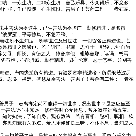
二嗔：一众生嗔、二非众生嗔，舍己乐具、令众得乐，不念多
缘作罪，作已惭愧，心生悔恨。善男子！菩萨二种：一者在家、
，未生善法为令速生，已生善法为令增广，勤修精进，是名精
耶波罗蜜，平等修集、不急不缓。”
于善法所不生知足，所学世法及出世法，一切皆名正精进也。菩
悉是精进之因缘也。若自读诵、书写、思惟十二部经，名‘自为
供养父母、师长、有德之人，修舍摩他、毗婆舍那，读诵、书写十
一切布施，不能持戒、勤行精进、摄心念定、忍于恶事、分别善
事精进、声闻缘觉所有精进。有波罗蜜非精进者：所谓般若波罗
戒、忍辱、禅定、智慧及余善法。善男子！菩萨有二种：一者在
。善男子！若离禅定尚不能得一切世事，况出世事？是故应当至
。于善法所不生知足，修行善时心无休息，常乐寂静远离五盖。
；知时知法，了知自身。观心数法：若有喜相、愁相、嗔相、软
，亦见知觉有为多过。若人乐修如是三昧，不休不息，当知是人
则见一切善恶之事，是故三昧名菩提道之庄严也。受身心乐名为