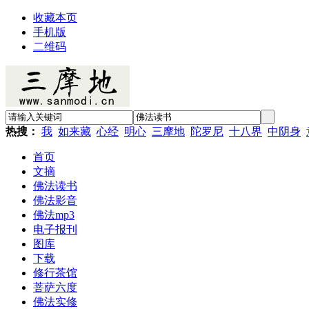
收藏本页
手机版
二维码
热搜：
我
如来藏
心经
明心
三摩地
陀罗尼
十八界
中阴身
首页
文摘
佛法读书
佛法影音
佛法mp3
电子报刊
图库
下载
修行茶馆
菩萨六度
佛法实修