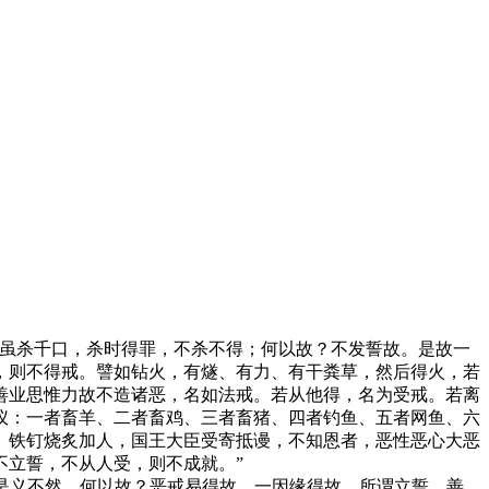
人虽杀千口，杀时得罪，不杀不得；何以故？不发誓故。是故一
，则不得戒。譬如钻火，有燧、有力、有干粪草，然后得火，若
善业思惟力故不造诸恶，名如法戒。若从他得，名为受戒。若离
仪：一者畜羊、二者畜鸡、三者畜猪、四者钓鱼、五者网鱼、六
、铁钉烧炙加人，国王大臣受寄抵谩，不知恩者，恶性恶心大恶
不立誓，不从人受，则不成就。”
’是义不然，何以故？恶戒易得故，一因缘得故，所谓立誓。善