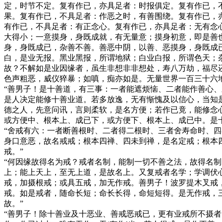
定，时节不定。复有作已，亦具足者：时报俱定。复有作已，
果。复有作已，不具足者：作恶之时，有善围绕。复有作已，
有作已，不具足者：有正念心。复有作已，亦具足者：无有念
大得小；一意摸身，身既成就，有无量意；摸身初意，即是善
身，身既成已，杂善不善。善恶中阴，以善、恶摸身，身既成
白，是业无报。黑业黑报，所谓地狱；白业白报，所谓色天；
故？不解如是业因缘者，虽生非想非非想处，寿八万劫，福尽
色声粗恶，威仪猝暴；如嗔，痴亦如是。无量世界一百三十六
“善男子！是十善道，有三事：一者能遮烦恼、二者能作善心
是人决定能修十善业道。若多放逸，无有惭愧及以信心，当知
德之人，先意问讯，言则柔软，是名方便；若作已竟，能修念
或方便中、根本上、成已下，或方便下、根本上、成已中。是
“舍戒有六：一者断善根时、二者得二根时、三者舍寿命时、四
身口意恶，故名戒戒；根本四禅、四未到禅，是名定戒；根本
戒。”
“何因缘故得名为戒？戒者名制，能制一切不善之法，故得名
上；能上天上，至无上道，是故名上。又复戒者名学；学调伏
戒，加摄根戒；或具五戒，加无作戒。善男子！波罗提木叉戒
戒。如是戒者，随命长短；命长长得，命短短得。是无作戒，
故。”
“善男子！除十善业及十恶业、善戒恶戒已，更有业戒所不摄