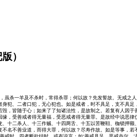
记版）
人，虽杀一羊及不杀时，常得杀罪；何以故？先发誓故。无戒之
者身犯、二者口犯，无心犯也。如是戒者，时不具足，支不具足
若毁，皆随于心；如来了了知诸法性，是故制之。若复有人因于
因缘，受善戒者得无量福，受恶戒者得无量罪。是故经中说恶律
龙、十二杀人、十三作贼、十四两舌、十五以苦鞭靻、枷锁押额
复不名不善业道，而得大罪，何以故？尽寿作故。如是等事，若
善戒时，四者断欲结时。或有说言：如‘善戒具足，恶戒亦尔。