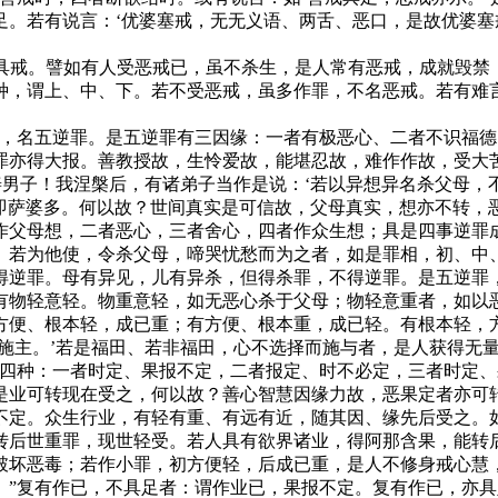
足。若有说言：‘优婆塞戒，无无义语、两舌、恶口，是故优婆塞
得具戒。譬如有人受恶戒已，虽不杀生，是人常有恶戒，成就毁
，谓上、中、下。若不受恶戒，虽多作罪，不名恶戒。若有难言
田，名五逆罪。是五逆罪有三因缘：一者有极恶心、二者不识福
罪亦得大报。善教授故，生怜爱故，能堪忍故，难作作故，受大
善男子！我涅槃后，有诸弟子当作是说：‘若以异想异名杀父母，
’即萨婆多。何以故？世间真实是可信故，父母真实，想亦不转
作父母想，二者恶心，三者舍心，四者作众生想；具是四事逆罪
。若为他使，令杀父母，啼哭忧愁而为之者，如是罪相，初、中
得逆罪。母有异见，儿有异杀，但得杀罪，不得逆罪。是五逆罪
有物轻意轻。物重意轻，如无恶心杀于父母；物轻意重者，如以
方便、根本轻，成已重；有方便、根本重，成已轻。有根本轻，
施主。’若是福田、若非福田，心不选择而施与者，是人获得无量
有四种：一者时定、果报不定，二者报定、时不必定，三者时定
是业可转现在受之，何以故？善心智慧因缘力故，恶果定者亦可
不定。众生行业，有轻有重、有远有近，随其因、缘先后受之。
转后世重罪，现世轻受。若人具有欲界诸业，得阿那含果，能转
破坏恶毒；若作小罪，初方便轻，后成已重，是人不修身戒心慧
。”复有作已，不具足者：谓作业已，果报不定。复有作已，亦