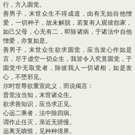
行，方入圆觉。
善男子，末世众生不得成道，由有无始自他憎
爱，一切种子，故未解脱，若复有人观彼怨家，
如己父母，心无有二，即除诸病，于诸法中自他
憎爱，亦复如是。
善男子，末世众生欲求圆觉，应当发心作如是
言，尽于虚空一切众生，我皆令入究竟圆觉，于
圆觉中无取觉者，除彼我人一切诸相，如是发
心，不堕邪见。
尔时世尊欲重宣此义，而说偈言：
普觉汝当知，末世诸众生。
欲求善知识，应当求正见。
心远二乘者，法中除四病。
谓作止任灭，亲近无骄慢。
远离无嗔恨，见种种境界。