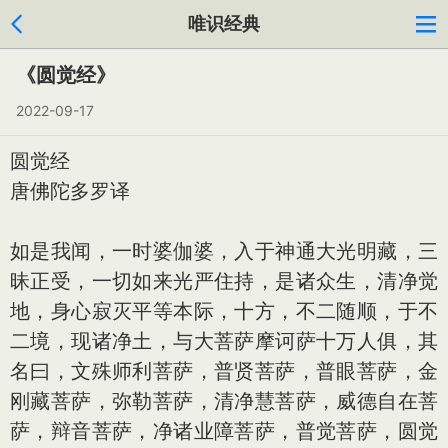
唯识经典
《圆觉经》
2022-09-17
圆觉经
唐佛陀多罗译
如是我闻，一时婆伽婆，入于神通大光明藏，三
昧正受，一切如来光严住持，是诸众生，清净觉
地，身心寂灭平等本际，十方，不二随顺，于不
二境，现诸净土，与大菩萨摩诃萨十万人俱，其
名曰，文殊师利菩萨，普贤菩萨，普眼菩萨，金
刚藏菩萨，弥勒菩萨，清净慧菩萨，威德自在菩
萨，辩音菩萨，净诸业障菩萨，普觉菩萨，圆觉