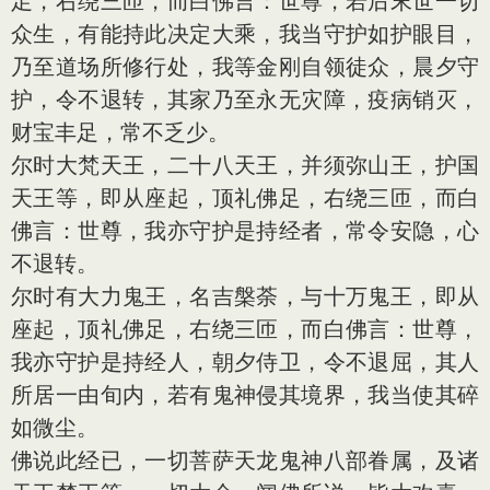
足，右绕三匝，而白佛言：世尊，若后末世一切
众生，有能持此决定大乘，我当守护如护眼目，
乃至道场所修行处，我等金刚自领徒众，晨夕守
护，令不退转，其家乃至永无灾障，疫病销灭，
财宝丰足，常不乏少。
尔时大梵天王，二十八天王，并须弥山王，护国
天王等，即从座起，顶礼佛足，右绕三匝，而白
佛言：世尊，我亦守护是持经者，常令安隐，心
不退转。
尔时有大力鬼王，名吉槃荼，与十万鬼王，即从
座起，顶礼佛足，右绕三匝，而白佛言：世尊，
我亦守护是持经人，朝夕侍卫，令不退屈，其人
所居一由旬内，若有鬼神侵其境界，我当使其碎
如微尘。
佛说此经已，一切菩萨天龙鬼神八部眷属，及诸