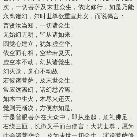
次，一切菩萨及末世众生，依此修行，如是乃能
永离诸幻，尔时世尊欲重宣此义，而说偈言：
普贤汝当知，一切诸众生。
无始幻无明，皆从诸如来。
圆觉心建立，犹如虚空华。
依空而有相，空华若复灭。
虚空本不动，幻从诸觉生。
幻灭觉，觉心不动故。
若彼诸菩萨，及末世众生。
常应远离幻，诸幻悉皆离。
如木中生火，木尽火还灭。
觉则无渐次，方便亦如是。
于是普眼菩萨在大众中，即从座起，顶礼佛足，
右绕三匝，长跪叉手而白佛言：大悲世尊，愿为
此会诸菩萨众，及为末世一切众生，演说菩萨修