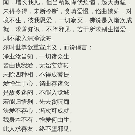
闻，增长我见，但当精勤降伏烦恼，起大勇猛，
未得令得，未断令断，贪嗔爱慢，谄曲嫉妒，对
境不生，彼我恩爱，一切寂灭，佛说是入渐次成
就，求善知识，不堕邪见，若于所求别生憎爱，
则不能入清净觉海。
尔时世尊欲重宣此义，而说偈言：
净业汝当知，一切诸众生。
皆由执我爱，无始妄流转。
未除四种相，不得成菩提。
爱憎生于心，谄曲存诸念。
是故多迷闷，不能入觉城。
若能归悟刹，先去贪嗔痴。
法爱不存心，渐次可成就。
我身本不有，憎爱何由生。
此人求善友，终不堕邪见。