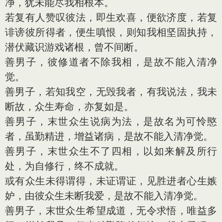
净，犹未能尽我相根本。
若复有人赞叹彼法，即生欢喜，便欲济度，若复
诽谤彼所得者，便生嗔恨，则知我相坚固执持，
潜伏藏识游戏诸根，曾不间断。
善男子，彼修道者不除我相，是故不能入清净
觉。
善男子，若知我空，无毁我者，有我说法，我未
断故，众生寿命，亦复如是。
善男子，末世众生说病为法，是故名为可怜愍
者，虽勤精进，增益诸病，是故不能入清净觉。
善男子，末世众生不了四相，以如来解及所行
处，为自修行，终不成就。
或有众生未得谓得，未证谓证，见胜进者心生嫉
妒，由彼众生未断我爱，是故不能入清净觉。
善男子，末世众生希望成道，无令求悟，唯益多