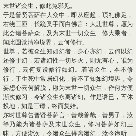
末世诸众生，修此免邪见。
于是普贤菩萨在大众中，即从座起，顶礼佛足，
右绕三匝，长跪叉手而白佛言：大悲世尊，愿为
此会诸菩萨众，及为末世一切众生，修大乘者，
闻此圆觉清净境界，云何修行。
世尊，若彼众生知如幻者，身心亦幻，云何以幻
还修于幻，若诸幻性一切尽灭，则无有心，谁为
修行，云何复说修行如幻。若诸众生，本不修
行，于生死中常居幻化，曾不了知如幻境界，令
妄想心云何解脱，愿为末世一切众生，作何方便
渐次修习，令诸众生永离诸幻。作是语已，五体
投地，如是三请，终而复始。
尔时世尊告普贤菩萨言：善哉善哉，善男子，汝
等乃能为诸菩萨及末世众生，修习菩萨如幻三
昧，方便渐次，令诸众生得离诸幻，汝今谛听，