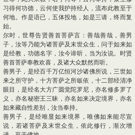
习得何功德，云何使我护持经人，流布此教至于
何地。作是语已，五体投地，如是三请，终而复
始。
尔时，世尊告贤善首菩萨言：善哉善哉，善男
子，汝等乃能为诸菩萨及末世众生，问于如来如
是经教，功德名字，汝今谛听，当为汝说。时贤
善首菩萨奉教欢喜，及诸大众默然而听。
善男子，是经百千万亿恒河沙诸佛所说，三世如
来之所守护，十方菩萨之所皈依，十二部经清净
眼目，是经名大方广圆觉陀罗尼，亦名修多罗了
义，亦名秘密王三昧，亦名如来决定境界，亦名
如来藏自性差别，汝当奉持。
善男子，是经唯显如来境界，唯佛如来能尽宣
说，若诸菩萨及末世众生，依此修行，渐次增
进，至于佛地。