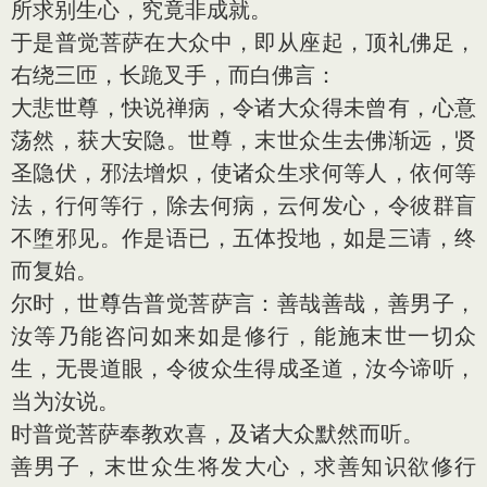
所求别生心，究竟非成就。
于是普觉菩萨在大众中，即从座起，顶礼佛足，
右绕三匝，长跪叉手，而白佛言：
大悲世尊，快说禅病，令诸大众得未曾有，心意
荡然，获大安隐。世尊，末世众生去佛渐远，贤
圣隐伏，邪法增炽，使诸众生求何等人，依何等
法，行何等行，除去何病，云何发心，令彼群盲
不堕邪见。作是语已，五体投地，如是三请，终
而复始。
尔时，世尊告普觉菩萨言：善哉善哉，善男子，
汝等乃能咨问如来如是修行，能施末世一切众
生，无畏道眼，令彼众生得成圣道，汝今谛听，
当为汝说。
时普觉菩萨奉教欢喜，及诸大众默然而听。
善男子，末世众生将发大心，求善知识欲修行