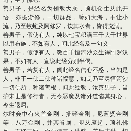
善男子，是经名为顿教大乘，顿机众生从此开
悟，亦摄渐修，一切群品，譬如大海，不让小
流，乃至蚊虻及阿修罗，饮其水者，皆得充满。
善男子，假使有人，纯以七宝积满三千大千世界
以用布施，不如有人，闻此经名及一句义。
善男子，假使有人，教百千恒河沙众生得阿罗汉
果，不如有人，宣说此经分别半偈。
善男子，若复有人，闻此经名信心不惑，当知是
人，非于一佛二佛种诸福慧，如是乃至尽恒河沙
一切佛所，种诸善根，闻此经教，汝善男子，当
护末世是修行者，无令恶魔及诸外道恼其身心，
令生退屈。
尔时会中有火首金刚，摧碎金刚，尼蓝婆金刚
等，八万金刚，并其眷属，即从座起，顶礼佛