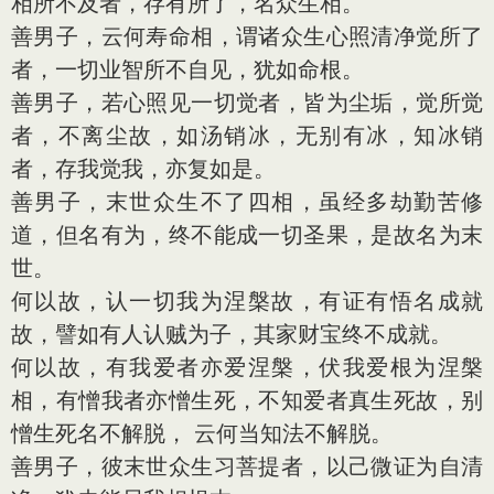
相所不及者，存有所了，名众生相。
善男子，云何寿命相，谓诸众生心照清净觉所了
者，一切业智所不自见，犹如命根。
善男子，若心照见一切觉者，皆为尘垢，觉所觉
者，不离尘故，如汤销冰，无别有冰，知冰销
者，存我觉我，亦复如是。
善男子，末世众生不了四相，虽经多劫勤苦修
道，但名有为，终不能成一切圣果，是故名为末
世。
何以故，认一切我为涅槃故，有证有悟名成就
故，譬如有人认贼为子，其家财宝终不成就。
何以故，有我爱者亦爱涅槃，伏我爱根为涅槃
相，有憎我者亦憎生死，不知爱者真生死故，别
憎生死名不解脱， 云何当知法不解脱。
善男子，彼末世众生习菩提者，以己微证为自清