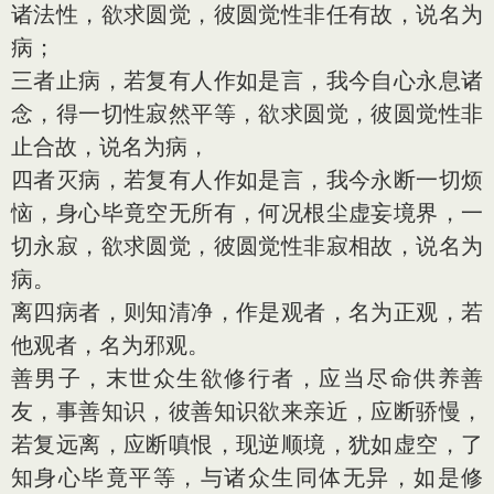
诸法性，欲求圆觉，彼圆觉性非任有故，说名为
病；
三者止病，若复有人作如是言，我今自心永息诸
念，得一切性寂然平等，欲求圆觉，彼圆觉性非
止合故，说名为病，
四者灭病，若复有人作如是言，我今永断一切烦
恼，身心毕竟空无所有，何况根尘虚妄境界，一
切永寂，欲求圆觉，彼圆觉性非寂相故，说名为
病。
离四病者，则知清净，作是观者，名为正观，若
他观者，名为邪观。
善男子，末世众生欲修行者，应当尽命供养善
友，事善知识，彼善知识欲来亲近，应断骄慢，
若复远离，应断嗔恨，现逆顺境，犹如虚空，了
知身心毕竟平等，与诸众生同体无异，如是修