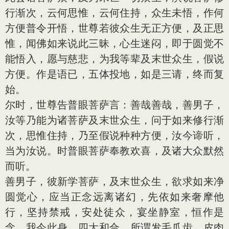
行渐次，云何思惟，云何住持，众生未悟，作何
方便普令开悟，世尊若彼众生无正方便，及正思
惟，闻佛如来说此三昧，心生迷闷，即于圆觉不
能悟入，愿与慈悲，为我等辈及末世众生，假说
方便。作是语已，五体投地，如是三请，终而复
始。
尔时，世尊告普眼菩萨言：善哉善哉，善男子，
汝等乃能为诸菩萨及末世众生，问于如来修行渐
次，思惟住持，乃至假说种种方便，汝今谛听，
当为汝说。时普眼菩萨奉教欢喜，及诸大众默然
而听。
善男子，彼新学菩萨，及末世众生，欲求如来净
圆觉心，应当正念远离诸幻，先依如来奢摩他
行，坚持禁戒，安处徒众，宴坐静室，恒作是
念，我今此身，四大和合，所谓发毛爪齿，皮肉