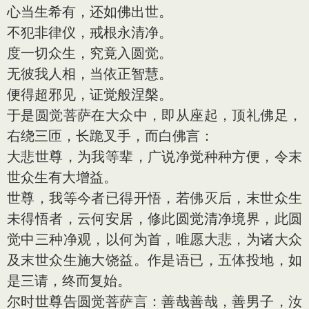
心当生希有，还如佛出世。
不犯非律仪，戒根永清净。
度一切众生，究竟入圆觉。
无彼我人相，当依正智慧。
便得超邪见，证觉般涅槃。
于是圆觉菩萨在大众中，即从座起，顶礼佛足，
右绕三匝，长跪叉手，而白佛言：
大悲世尊，为我等辈，广说净觉种种方便，令末
世众生有大增益。
世尊，我等今者已得开悟，若佛灭后，末世众生
未得悟者，云何安居，修此圆觉清净境界，此圆
觉中三种净观，以何为首，唯愿大悲，为诸大众
及末世众生施大饶益。作是语已，五体投地，如
是三请，终而复始。
尔时世尊告圆觉菩萨言：善哉善哉，善男子，汝