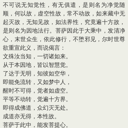
不可说无知觉性，有无俱遣，是则名为净觉随
顺，何以故，虚空性故，常不动故，如来藏中无
起灭故，无知见故，如法界性，究竟遍十方故，
是则名为因地法行。菩萨因此于大乘中，发清净
心，末世众生，依此修行，不堕邪见，尔时世尊
欲重宣此义，而说偈言：
文殊汝当知，一切诸如来。
从于本因地，皆以智慧觉。
了达于无明，知彼如空华，
即能免流转，又如梦中人，
醒时不可得，觉者如虚空。
平等不动转，觉遍十方界。
即得成佛道，众幻灭无处。
成道亦无得，本性故。
菩萨于此中，能发菩提心。