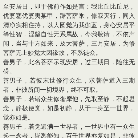
至安居日，即于佛前作如是言：我比丘比丘尼，
优婆塞优婆夷某甲，踞菩萨乘，修寂灭行，同入
清净实相住持，以大圆觉为我伽蓝，身心安居平
等性智，涅槃自性无系属故，今我敬请，不依声
闻，当与十方如来，及大菩萨，三月安居，为修
菩萨无上妙觉大因缘故，不系徒众。
善男子，此名菩萨示现安居，过三期日，随往无
碍。
善男子，若彼末世修行众生，求菩萨道入三期
者，非彼所闻一切境界，终不可取。
善男子，若诸众生修奢摩他，先取至静，不起思
念，静极便觉，如是初静，从于一身至一世界，
觉亦如是。
善男子，若觉遍满一世界者，一世界中有一众生
起一念者，皆悉能知，百千世界亦复如是，非彼