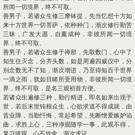
所闻一切境界，终不可取。
善男子，若诸众生修三摩钵提，先当忆想十方如
来十方世界一切菩萨，依种种门，渐次修行勤苦
三昧，广发大愿，自薰成种，非彼所闻一切境
界，终不可取。
善男子，若诸众生修于禅那，先取数门，心中了
知生住灭念，分齐头数，如是周遍四威仪中，分
别念数无不了知，渐次增进，乃至得知百千世界
一滴之雨，犹如目睹所受用物，非彼所闻一切境
界，终不可取，是名三观初首方便。
若诸众生遍修三种，勤行精进，即名如来出现于
世，若后末世钝根众生，心欲求道不得成就，由
昔业障，当勤忏悔，常起希望，先断憎爱嫉妒谄
曲，求胜上心，三种净观随学一事，此观不得，
复习彼观，心不放舍，渐次求证。