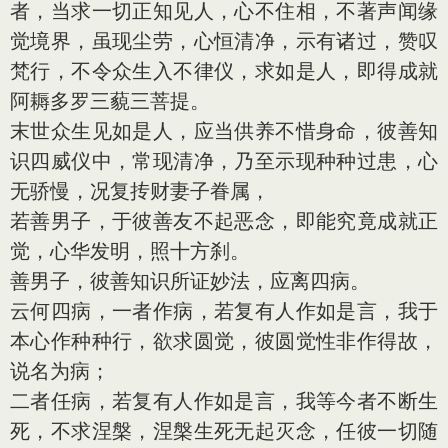
者，当求一切正知见人，心不住相，不著声闻缘
觉境界，虽现尘劳，心恒清净，示有诸过，赞叹
梵行，不令众生入不律仪，求如是人，即得成就
阿耨多罗三藐三菩提。
末世众生见如是人，应当供养不惜身命，彼善知
识四威仪中，常现清净，乃至示现种种过患，心
无骄慢，况复抟财妻子眷属，
若善男子，于彼善友不起恶念，即能究竟成就正
觉，心华发明，照十方刹。
善男子，彼善知识所证妙法，应离四病。
云何四病，一者作病，若复有人作如是言，我于
本心作种种行，欲求圆觉，彼圆觉性非作得故，
说名为病；
二者任病，若复有人作如是言，我等今者不断生
死，不求涅槃，涅槃生死无起灭念，任彼一切随