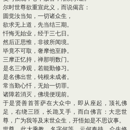
尔时世尊欲重宣此义，而说偈言：
圆觉汝当知，一切诸众生，
欲求无上道，先当结三期。
忏悔无始业，经于三七日。
然后正思惟，非彼所闻境。
毕竟不可取，奢摩他至静。
三摩正忆持，禅那明数门。
是名三净观，若能勤修习。
是名佛出世，钝根未成者。
常当勤心忏，无始一切罪。
诸障若消灭，佛境便现前。
于是贤善首菩萨在大众中，即从座起，顶礼佛
足，右绕三匝，长跪叉手，而白佛言：大悲世
尊，广为我等及末世众生，开悟如是不思议事。
世尊，此大乘教，名字何等，云何奉持，众生修