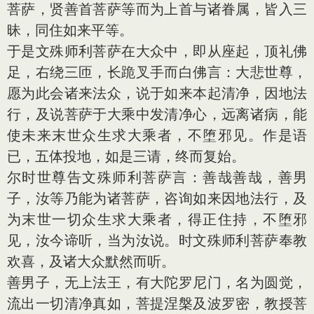
菩萨，贤善首菩萨等而为上首与诸眷属，皆入三
昧，同住如来平等。
于是文殊师利菩萨在大众中，即从座起，顶礼佛
足，右绕三匝，长跪叉手而白佛言：大悲世尊，
愿为此会诸来法众，说于如来本起清净，因地法
行，及说菩萨于大乘中发清净心，远离诸病，能
使未来末世众生求大乘者，不堕邪见。作是语
已，五体投地，如是三请，终而复始。
尔时世尊告文殊师利菩萨言：善哉善哉，善男
子，汝等乃能为诸菩萨，咨询如来因地法行，及
为末世一切众生求大乘者，得正住持，不堕邪
见，汝今谛听，当为汝说。时文殊师利菩萨奉教
欢喜，及诸大众默然而听。
善男子，无上法王，有大陀罗尼门，名为圆觉，
流出一切清净真如，菩提涅槃及波罗密，教授菩