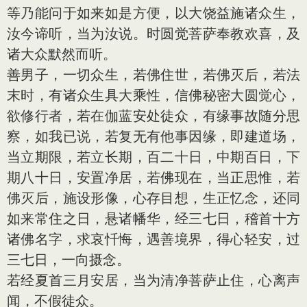
等乃能问于如来如是方便，以大饶益施诸众生，
汝今谛听，当为汝说。时圆觉菩萨奉教欢喜，及
诸大众默然而听。
善男子，一切众生，若佛住世，若佛灭后，若法
末时，有诸众生具大乘性，信佛秘密大圆觉心，
欲修行者，若在伽蓝安处徒众，有缘事故随分思
察，如我已说，若复无有他事因缘，即建道场，
当立期限，若立长期，百二十日，中期百日，下
期八十日，安置净居，若佛现在，当正思惟，若
佛灭后，施设形像，心存目想，生正忆念，还同
如来常住之日，悬诸幡华，经三七日，稽首十方
诸佛名字，求哀忏悔，遇善境界，得心轻安，过
三七日，一向摄念。
若经夏首三月安居，当为清净菩萨止住，心离声
闻，不假徒众。