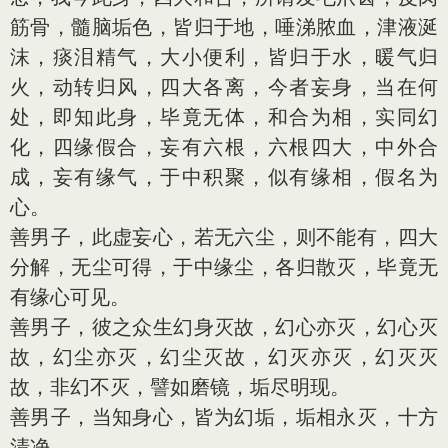
筋骨，髓脑垢色，皆归于地，唾涕脓血，津液涎
沫，痰泪精气，大小便利，皆归于水，暖气归
火，动转归风，四大各离，今者妄身，当在何
处，即知此身，毕竟无体，和合为相，实同幻
化，四缘假合，妄有六根，六根四大，中外合
成，妄有缘气，于中积聚，似有缘相，假名为
心。
善男子，此虚妄心，若无六尘，则不能有，四大
分解，无尘可得，于中缘尘，各归散灭，毕竟无
有缘心可见。
善男子，彼之众生幻身灭故，幻心亦灭，幻心灭
故，幻尘亦灭，幻尘灭故，幻灭亦灭，幻灭灭
故，非幻不灭，譬如磨镜，垢尽明现。
善男子，当知身心，皆为幻垢，垢相永灭，十方
清净。