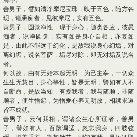
善男子，譬如清净摩尼宝珠，映于五色，随方各
现，诸愚痴者，见彼摩尼，实有五色。
善男子，圆觉净性，现于身心，随类各应，彼愚
痴者，说净圆觉，实有如是身心自相，亦复如
是，由此不能远于幻化，是故我说身心幻垢，对
离幻垢，说名菩萨，垢尽对除，即无对垢及说名
者。
何以故，由有无始本起无明，为己主宰，一切众
生生无慧目，身心等性，皆是无明，譬如有人不
自断命，是故当知，有爱我者，我与随顺，非随
顺者，便生憎怨，为憎爱心养无明故，相续求道
皆不成就。
善男子，云何我相，谓诸众生心所证者，善男
子，譬如有人，百骸调适，忽忘我身，四肢弦