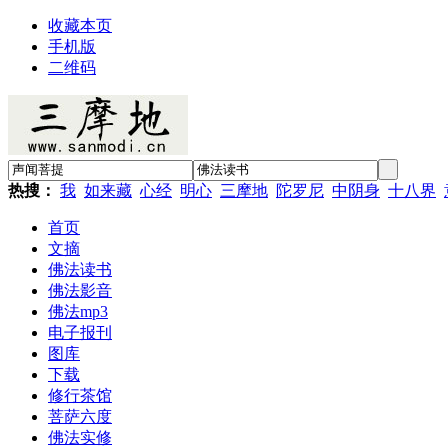
收藏本页
手机版
二维码
热搜：
我
如来藏
心经
明心
三摩地
陀罗尼
中阴身
十八界
首页
文摘
佛法读书
佛法影音
佛法mp3
电子报刊
图库
下载
修行茶馆
菩萨六度
佛法实修