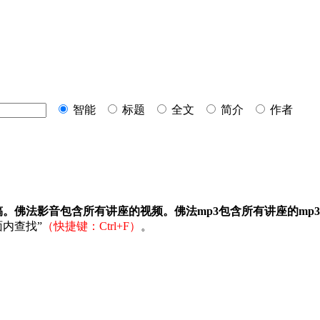
智能
标题
全文
简介
作者
稿。佛法影音包含所有讲座的视频。佛法mp3包含所有讲座的mp
内查找”
（快捷键：Ctrl+F）
。