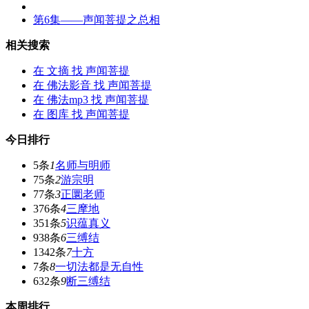
第6集——
声闻菩提
之总相
相关搜索
在
文摘
找 声闻菩提
在
佛法影音
找 声闻菩提
在
佛法mp3
找 声闻菩提
在
图库
找 声闻菩提
今日排行
5条
1
名师与明师
75条
2
游宗明
77条
3
正圜老师
376条
4
三摩地
351条
5
识蕴真义
938条
6
三缚结
1342条
7
十方
7条
8
一切法都是无自性
632条
9
断三缚结
本周排行