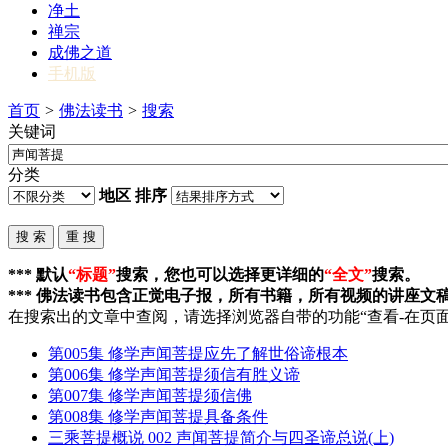
净土
禅宗
成佛之道
手机版
首页
>
佛法读书
>
搜索
关键词
分类
地区
排序
*** 默认
“标题”
搜索，您也可以选择更详细的
“全文”
搜索。
*** 佛法读书包含正觉电子报，所有书籍，所有视频的讲座文
在搜索出的文章中查阅，请选择浏览器自带的功能“查看-在页面
第005集 修学
声闻菩提
应先了解世俗谛根本
第006集 修学
声闻菩提
须信有胜义谛
第007集 修学
声闻菩提
须信佛
第008集 修学
声闻菩提
具备条件
三乘菩提概说 002
声闻菩提
简介与四圣谛总说(上)