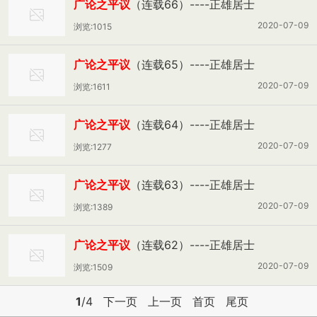
广论之平议
（连载66）----正雄居士
2020-07-09
浏览:1015
广论之平议
（连载65）----正雄居士
2020-07-09
浏览:1611
广论之平议
（连载64）----正雄居士
2020-07-09
浏览:1277
广论之平议
（连载63）----正雄居士
2020-07-09
浏览:1389
广论之平议
（连载62）----正雄居士
2020-07-09
浏览:1509
1
/4
下一页
上一页
首页
尾页