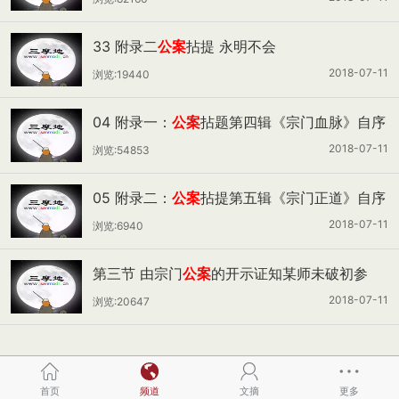
33 附录二
公案
拈提 永明不会
2018-07-11
浏览:19440
04 附录一：
公案
拈题第四辑《宗门血脉》自序
2018-07-11
浏览:54853
05 附录二：
公案
拈提第五辑《宗门正道》自序
2018-07-11
浏览:6940
第三节 由宗门
公案
的开示证知某师未破初参
2018-07-11
浏览:20647
首页
频道
文摘
更多