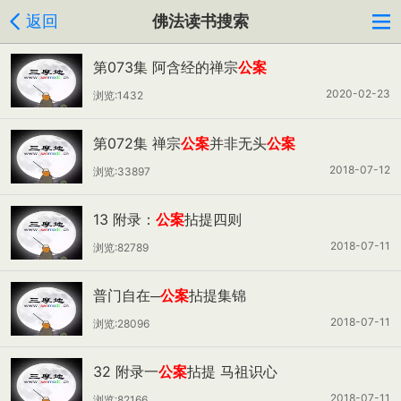
返回
佛法读书搜索
第073集 阿含经的禅宗
公案
2020-02-23
浏览:1432
第072集 禅宗
公案
并非无头
公案
2018-07-12
浏览:33897
13 附录：
公案
拈提四则
2018-07-11
浏览:82789
普门自在─
公案
拈提集锦
2018-07-11
浏览:28096
32 附录一
公案
拈提 马祖识心
2018-07-11
浏览:82166