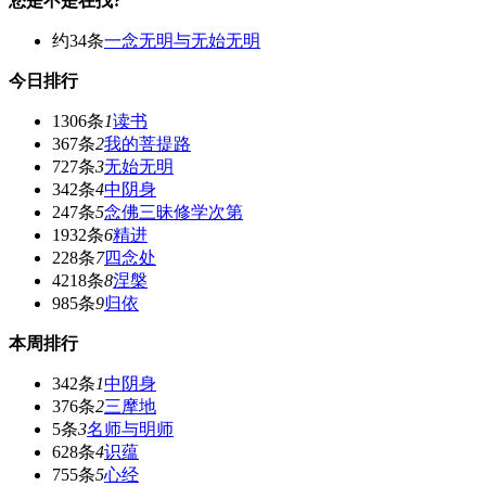
您是不是在找?
约34条
一念无明与无始无明
今日排行
1306条
1
读书
367条
2
我的菩提路
727条
3
无始无明
342条
4
中阴身
247条
5
念佛三昧修学次第
1932条
6
精进
228条
7
四念处
4218条
8
涅槃
985条
9
归依
本周排行
342条
1
中阴身
376条
2
三摩地
5条
3
名师与明师
628条
4
识蕴
755条
5
心经