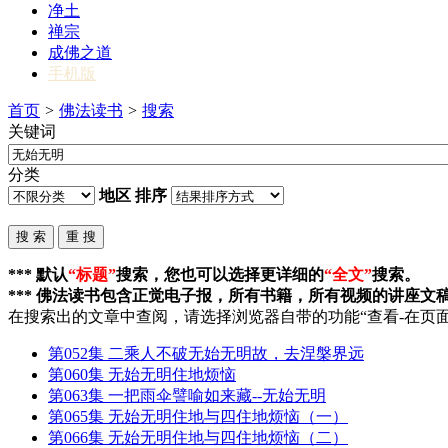
净土
禅宗
成佛之道
手机版
首页
>
佛法读书
>
搜索
关键词
分类
地区
排序
*** 默认
“标题”
搜索，您也可以选择更详细的
“全文”
搜索。
*** 佛法读书包含正觉电子报，所有书籍，所有视频的讲座文
在搜索出的文章中查阅，请选择浏览器自带的功能“查看-在页面
第052集 二乘人不破
无始无明
故，去涅槃界远
第060集
无始无明
住地烦恼
第063集 一把雨伞譬喻如来藏--
无始无明
第065集
无始无明
住地与四住地烦恼（一）
第066集
无始无明
住地与四住地烦恼（二）