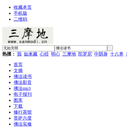
收藏本页
手机版
二维码
热搜：
我
如来藏
心经
明心
三摩地
陀罗尼
中阴身
十八界
首页
文摘
佛法读书
佛法影音
佛法mp3
电子报刊
图库
下载
修行茶馆
菩萨六度
佛法实修