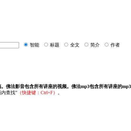
智能
标题
全文
简介
作者
稿。佛法影音包含所有讲座的视频。佛法mp3包含所有讲座的mp
内查找”
（快捷键：Ctrl+F）
。