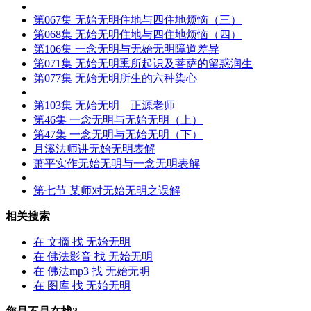
第067集
无始无明
住地与四住地烦恼（三）
第068集
无始无明
住地与四住地烦恼（四）
第106集 一念无明与
无始无明
障道差异
第071集
无始无明
熏所起识及菩萨的留惑润生
第077集
无始无明
所生的六种染心
第103集
无始无明
正源老师
第46集 一念无明与
无始无明
（上）
第47集 一念无明与
无始无明
（下）
月溪法师讲
无始无明
表解
萧平实作
无始无明
与一念无明表解
第七节 某师对
无始无明
之误解
相关搜索
在
文摘
找 无始无明
在
佛法影音
找 无始无明
在
佛法mp3
找 无始无明
在
图库
找 无始无明