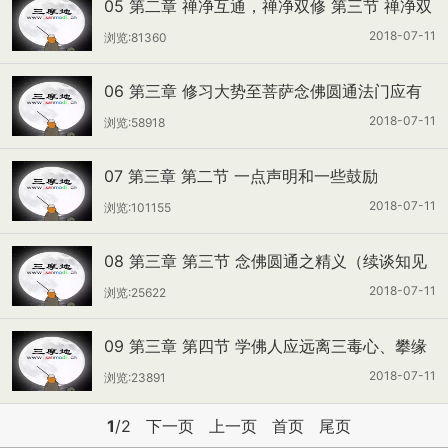
05 第二章 禅净互通，禅净双修 第三节 禅净双
修略述
2018-07-11
浏览:81360
06 第三章 修习大势至菩萨念佛圆通法门应有
之知见
2018-07-11
浏览:58918
07 第三章 第二节 一点声明和一些鼓励
2018-07-11
浏览:101155
08 第三章 第三节 念佛圆通之精义（续谈知见
之一）
2018-07-11
浏览:25622
09 第三章 第四节 学佛人应远离三毒心、攀缘
心、觉观心（续谈知见之二）
2018-07-11
浏览:23891
1
/2
下一页
上一页
首页
尾页