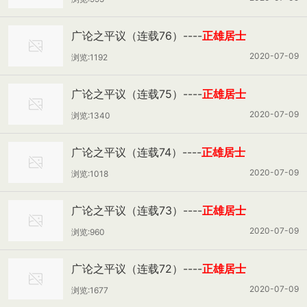
广论之平议（连载76）----
正雄居士
2020-07-09
浏览:1192
广论之平议（连载75）----
正雄居士
2020-07-09
浏览:1340
广论之平议（连载74）----
正雄居士
2020-07-09
浏览:1018
广论之平议（连载73）----
正雄居士
2020-07-09
浏览:960
广论之平议（连载72）----
正雄居士
2020-07-09
浏览:1677