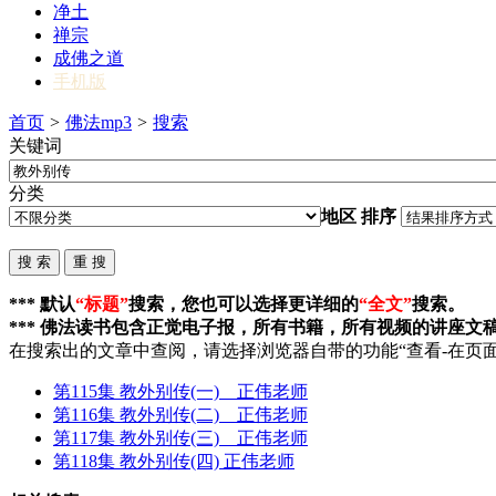
净土
禅宗
成佛之道
手机版
首页
>
佛法mp3
>
搜索
关键词
分类
地区
排序
*** 默认
“标题”
搜索，您也可以选择更详细的
“全文”
搜索。
*** 佛法读书包含正觉电子报，所有书籍，所有视频的讲座文
在搜索出的文章中查阅，请选择浏览器自带的功能“查看-在页面
第115集
教外别传
(一) 正伟老师
第116集
教外别传
(二) 正伟老师
第117集
教外别传
(三) 正伟老师
第118集
教外别传
(四) 正伟老师