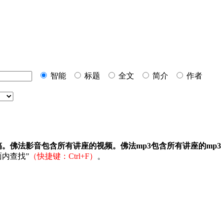
智能
标题
全文
简介
作者
稿。佛法影音包含所有讲座的视频。佛法mp3包含所有讲座的mp
内查找”
（快捷键：Ctrl+F）
。