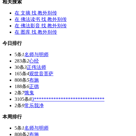
相关搜索
在
文摘
找 教外别传
在
佛法读书
找 教外别传
在
佛法影音
找 教外别传
在
图库
找 教外别传
今日排行
5条
1
名师与明师
283条
2
心经
30条
3
正伟法师
165条
4
观世音菩萨
808条
5
布施
188条
6
正德
2条
7
饿鬼
3105条
8
3*****************************
2条
9
常乐我净
本周排行
5条
1
名师与明师
808条
2
布施