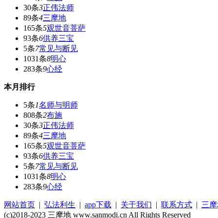
30条
3
正伟法师
89条
4
三摩地
165条
5
观世音菩萨
93条
6
供养三宝
5条
7
常见与断见
1031条
8
明心
283条
9
心经
本月排行
5条
1
名师与明师
808条
2
布施
30条
3
正伟法师
89条
4
三摩地
165条
5
观世音菩萨
93条
6
供养三宝
5条
7
常见与断见
1031条
8
明心
283条
9
心经
网站首页
|
弘法利生
|
app下载
|
关于我们
|
联系方式
|
三摩
(c)2018-2023 三摩地 www.sanmodi.cn All Rights Reserved