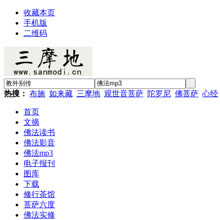
收藏本页
手机版
二维码
热搜：
布施
如来藏
三摩地
观世音菩萨
陀罗尼
佛菩萨
心经
首页
文摘
佛法读书
佛法影音
佛法mp3
电子报刊
图库
下载
修行茶馆
菩萨六度
佛法实修