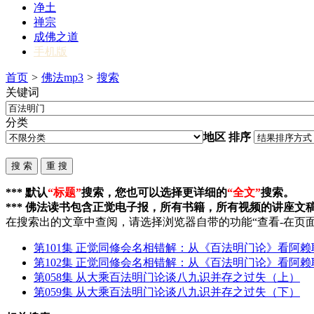
净土
禅宗
成佛之道
手机版
首页
>
佛法mp3
>
搜索
关键词
分类
地区
排序
*** 默认
“标题”
搜索，您也可以选择更详细的
“全文”
搜索。
*** 佛法读书包含正觉电子报，所有书籍，所有视频的讲座文
在搜索出的文章中查阅，请选择浏览器自带的功能“查看-在页面
第101集 正觉同修会名相错解：从《
百法明门
论》看阿赖
第102集 正觉同修会名相错解：从《
百法明门
论》看阿赖
第058集 从大乘
百法明门
论谈八九识并存之过失（上）
第059集 从大乘
百法明门
论谈八九识并存之过失（下）