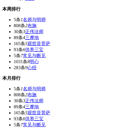
本周排行
5条
1
名师与明师
808条
2
布施
30条
3
正伟法师
89条
4
三摩地
165条
5
观世音菩萨
93条
6
供养三宝
5条
7
常见与断见
1031条
8
明心
283条
9
心经
本月排行
5条
1
名师与明师
808条
2
布施
30条
3
正伟法师
89条
4
三摩地
165条
5
观世音菩萨
93条
6
供养三宝
5条
7
常见与断见