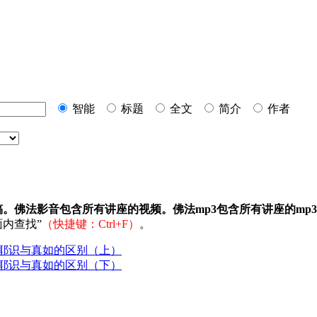
智能
标题
全文
简介
作者
稿。佛法影音包含所有讲座的视频。佛法mp3包含所有讲座的mp
内查找”
（快捷键：Ctrl+F）
。
耶识与真如的区别（上）
耶识与真如的区别（下）