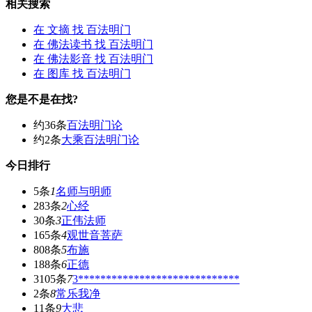
相关搜索
在
文摘
找 百法明门
在
佛法读书
找 百法明门
在
佛法影音
找 百法明门
在
图库
找 百法明门
您是不是在找?
约36条
百法明门论
约2条
大乘百法明门论
今日排行
5条
1
名师与明师
283条
2
心经
30条
3
正伟法师
165条
4
观世音菩萨
808条
5
布施
188条
6
正德
3105条
7
3*****************************
2条
8
常乐我净
11条
9
大悲