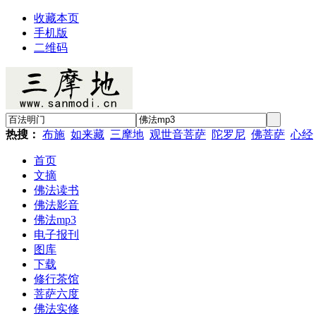
收藏本页
手机版
二维码
热搜：
布施
如来藏
三摩地
观世音菩萨
陀罗尼
佛菩萨
心经
首页
文摘
佛法读书
佛法影音
佛法mp3
电子报刊
图库
下载
修行茶馆
菩萨六度
佛法实修