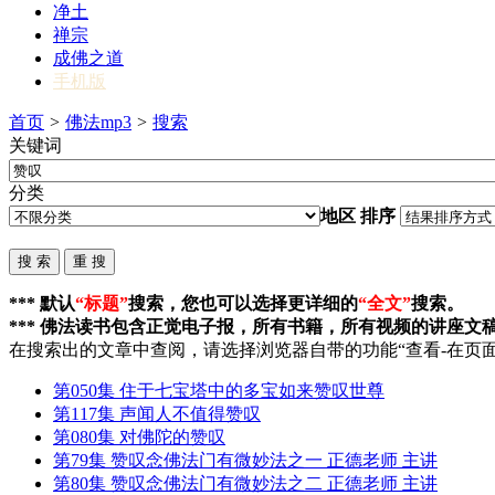
净土
禅宗
成佛之道
手机版
首页
>
佛法mp3
>
搜索
关键词
分类
地区
排序
*** 默认
“标题”
搜索，您也可以选择更详细的
“全文”
搜索。
*** 佛法读书包含正觉电子报，所有书籍，所有视频的讲座文
在搜索出的文章中查阅，请选择浏览器自带的功能“查看-在页面
第050集 住于七宝塔中的多宝如来
赞叹
世尊
第117集 声闻人不值得
赞叹
第080集 对佛陀的
赞叹
第79集
赞叹
念佛法门有微妙法之一 正德老师 主讲
第80集
赞叹
念佛法门有微妙法之二 正德老师 主讲