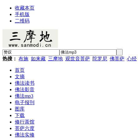
收藏本页
手机版
二维码
热搜：
布施
如来藏
三摩地
观世音菩萨
陀罗尼
佛菩萨
心经
首页
文摘
佛法读书
佛法影音
佛法mp3
电子报刊
图库
下载
修行茶馆
菩萨六度
佛法实修