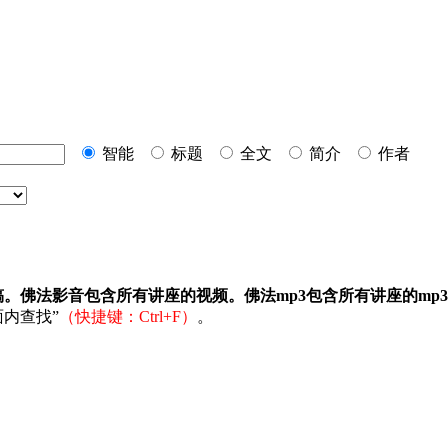
智能
标题
全文
简介
作者
稿。佛法影音包含所有讲座的视频。佛法mp3包含所有讲座的mp
内查找”
（快捷键：Ctrl+F）
。