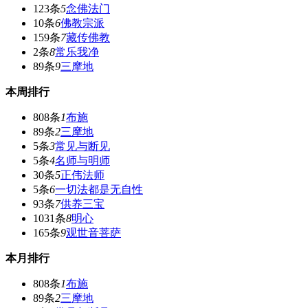
123条
5
念佛法门
10条
6
佛教宗派
159条
7
藏传佛教
2条
8
常乐我净
89条
9
三摩地
本周排行
808条
1
布施
89条
2
三摩地
5条
3
常见与断见
5条
4
名师与明师
30条
5
正伟法师
5条
6
一切法都是无自性
93条
7
供养三宝
1031条
8
明心
165条
9
观世音菩萨
本月排行
808条
1
布施
89条
2
三摩地