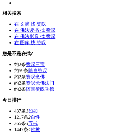
相关搜索
在
文摘
找 赞叹
在
佛法读书
找 赞叹
在
佛法影音
找 赞叹
在
图库
找 赞叹
您是不是在找?
约2条
赞叹三宝
约59条
随喜赞叹
约2条
赞叹念佛
约2条
赞叹念佛法门
约2条
随喜赞叹功德
今日排行
437条
1
如如
1217条
2
自性
365条
3
五戒
1447条
4
佛教