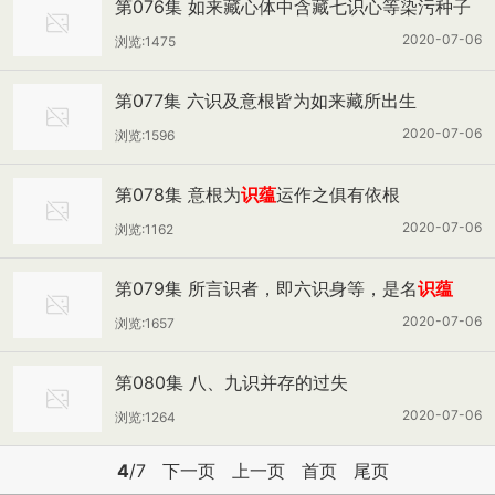
第076集 如来藏心体中含藏七识心等染污种子
（下）
2020-07-06
浏览:1475
第077集 六识及意根皆为如来藏所出生
2020-07-06
浏览:1596
第078集 意根为
识蕴
运作之俱有依根
2020-07-06
浏览:1162
第079集 所言识者，即六识身等，是名
识蕴
2020-07-06
浏览:1657
第080集 八、九识并存的过失
2020-07-06
浏览:1264
4
/7
下一页
上一页
首页
尾页