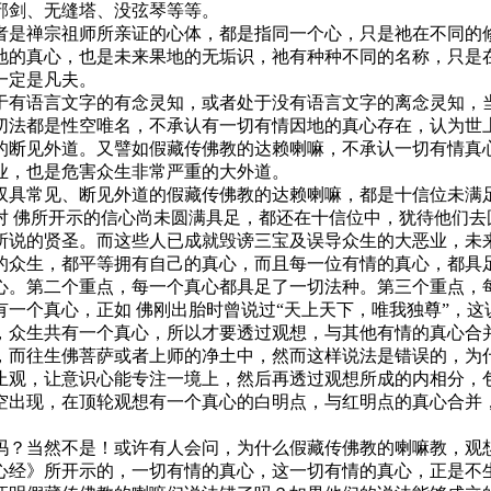
邪剑、无缝塔、没弦琴等等。
是禅宗祖师所亲证的心体，都是指同一个心，只是祂在不同的修
地的真心，也是未来果地的无垢识，祂有种种不同的名称，只是
一定是凡夫。
有语言文字的有念灵知，或者处于没有语言文字的离念灵知，当
切法都是性空唯名，不承认有一切有情因地的真心存在，认为世
的断见外道。又譬如假藏传佛教的达赖喇嘛，不承认一切有情真心
业，也是危害众生非常严重的大外道。
具常见、断见外道的假藏传佛教的达赖喇嘛，都是十信位未满足
对 佛所开示的信心尚未圆满具足，都还在十信位中，犹待他们去
所说的贤圣。而这些人已成就毁谤三宝及误导众生的大恶业，未
的众生，都平等拥有自己的真心，而且每一位有情的真心，都具
心。第二个重点，每一个真心都具足了一切法种。第三个重点，
个真心，正如 佛刚出胎时曾说过“天上天下，唯我独尊”，这
，众生共有一个真心，所以才要透过观想，与其他有情的真心合
，而往生佛菩萨或者上师的净土中，然而这样说法是错误的，为
止观，让意识心能专注一境上，然后再透过观想所成的内相分，
空出现，在顶轮观想有一个真心的白明点，与红明点的真心合并
？当然不是！或许有人会问，为什么假藏传佛教的喇嘛教，观想
心经》所开示的，一切有情的真心，这一切有情的真心，正是不