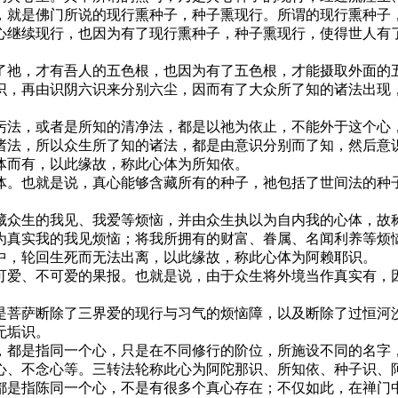
，就是佛门所说的现行熏种子，种子熏现行。所谓的现行熏种子
心继续现行，也因为有了现行熏种子，种子熏现行，使得世人有
祂，才有吾人的五色根，也因为有了五色根，才能摄取外面的五
识，再由识阴六识来分别六尘，因而有了大众所了知的诸法出现
法，或者是所知的清净法，都是以祂为依止，不能外于这个心，
诸法，所以众生所了知的诸法，都是由意识分别而了知，然后意
体而有，以此缘故，称此心体为所知依。
。也就是说，真心能够含藏所有的种子，祂包括了世间法的种子
众生的我见、我爱等烦恼，并由众生执以为自内我的心体，故称
为真实我的我见烦恼；将我所拥有的财富、眷属、名闻利养等烦
中，轮回生死而无法出离，以此缘故，称此心体为阿赖耶识。
爱、不可爱的果报。也就是说，由于众生将外境当作真实有，因
菩萨断除了三界爱的现行与习气的烦恼障，以及断除了过恒河沙
无垢识。
都是指同一个心，只是在不同修行的阶位，所施设不同的名字，
心、不念心等。三转法轮称此心为阿陀那识、所知依、种子识、
都是指陈同一个心，不是有很多个真心存在；不仅如此，在禅门