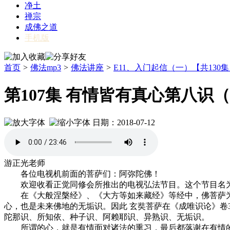
净土
禅宗
成佛之道
手机版
首页
>
佛法mp3
>
佛法讲座
>
E11、入门起信（一）【共130
第107集 有情皆有真心第八识
日期：2018-07-12
游正光老师
各位电视机前面的菩萨们：阿弥陀佛！
欢迎收看正觉同修会所推出的电视弘法节目。这个节目名为“
在《大般涅槃经》、《大方等如来藏经》等经中，佛菩萨为
心，也是未来佛地的无垢识。因此 玄奘菩萨在《成唯识论》卷
陀那识、所知依、种子识、阿赖耶识、异熟识、无垢识。
所谓的心，就是有情面对诸法的熏习，最后都落谢在有情的