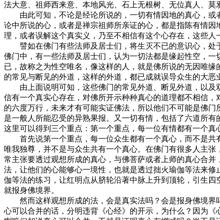
法大意、祖师西来意、本地风光、石上无根树、无位真人、莫
由此可知，不论是经论所说的，一切有情因地的真心，或者
论中所说的心，或者是禅宗祖师所亲证的心，都是指陈有情因
理，或者误解这个真实义，乃至不相信有这个心存在，这些人
譬如在佛门有些法师及居士们，将生灭不已的意识心，处于
佛门中，有一些法师及居士们，认为一切法都是缘起性空，一
已，故称之为性空唯名，像这样的人，就是佛所说的无因唯缘
的常见与断见的外道，这样的外道，都已成就误导众生的大恶
由上面说明可知，这些佛门的常见外道、断见外道，以及双
信有一个真实心存在，对佛所开示种种真心的道理都不相信，
的六度万行，未来才有可能实证佛法，所以他们不可能是佛门
是一般人所能忍受的异熟果报。又一切有情，包括了六道所有
这里可以得到三个重点：第一个重点，每一位有情都有一个真
首先说第一个重点，每一位众生都有一个真心，而不是共有一
唯我独尊，并不是与众生共有一个真心。在佛门有很多人主张
常主张要透过观想所成的真心，与佛菩萨或者上师的真心合并
法，让他们的心能够心一境性，也就是透过拙火瑜伽等法来修
伽等法的练习，让红明点从脐轮沿著中脉上升到顶轮，引生四
就报身佛境界。
然而这样观想所成的法，会是真实法吗？会是报身佛境界吗
心可以合并的话，分明违背《心经》的开示，为什么？因为《