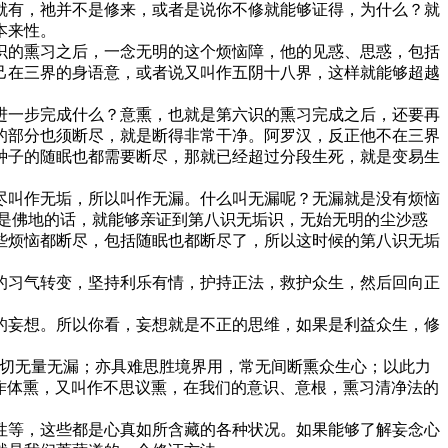
有，祂并不是修来，或者是说你不修就能够证得，为什么？就
本来性。
的熏习之后，一念无明的这个烦恼障，他的见惑、思惑，包括
己在三界的身语意，或者说又叫作五阴十八界，这样就能够超越
一步完成什么？意熏，也就是第六识的熏习完成之后，还要再
的部分也须断尽，就是断得非常干净。阿罗汉，反正他不在三界
种子的随眠也都需要断尽，那就已经超过分段生死，就是变易生
叫作无垢，所以叫作无漏。什么叫无漏呢？无漏就是没有烦恼
是佛地的话，就能够亲证到第八识无垢识，无始无明的尘沙惑
些烦恼都断尽，包括随眠也都断尽了，所以这时候的第八识无垢
习气转变，坚持利乐有情，护持正法，救护众生，然后回向正
妄想。所以你看，妄想就是不正的思维，如果是利益众生，修
切无量无漏；亦具难思胜境界用，常无间断熏众生心；以此力
作体熏，又叫作不思议熏，在我们的意识、意根，熏习清净法的
等，这些都是心真如所含藏的各种状况。如果能够了解妄念心