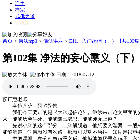
净土
禅宗
成佛之道
手机版
首页
>
佛法mp3
>
佛法讲座
>
E11、入门起信（一）【共130
第102集 净法的妄心熏义（下
日期：2018-07-12
侯正惠老师
各位菩萨：阿弥陀佛！
我们今天要讲的是《大乘起信论》。继续来讲论文里面的妄
乘，能够厌离生死、能够随己堪忍、能够趣无上道？
先说小乘的这个部分，二乘解脱道，他想要入涅槃，一般来
能够清楚，学佛就没有岔路，那就可以功不唐捐，知见是很重
中般涅槃，在分别事识熏之后，他就能够厌恶意识我、六尘