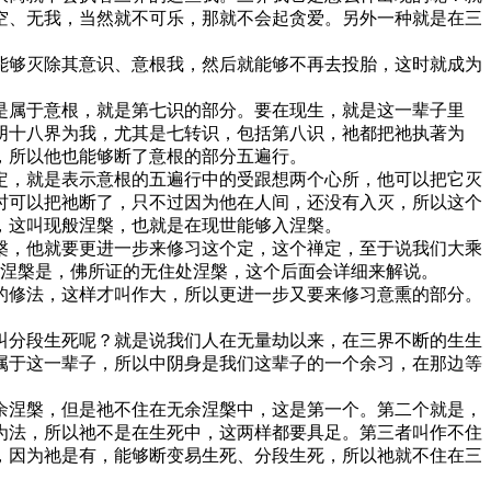
空、无我，当然就不可乐，那就不会起贪爱。另外一种就是在三
够灭除其意识、意根我，然后就能够不再去投胎，这时就成为
属于意根，就是第七识的部分。要在现生，就是这一辈子里
阴十八界为我，尤其是七转识，包括第八识，祂都把祂执著为
，所以他也能够断了意根的部分五遍行。
，就是表示意根的五遍行中的受跟想两个心所，他可以把它灭
时可以把祂断了，只不过因为他在人间，还没有入灭，所以这个
，这叫现般涅槃，也就是在现世能够入涅槃。
，他就要更进一步来修习这个定，这个禅定，至于说我们大乘
住涅槃是，佛所证的无住处涅槃，这个后面会详细来解说。
修法，这样才叫作大，所以更进一步又要来修习意熏的部分。
分段生死呢？就是说我们人在无量劫以来，在三界不断的生生
属于这一辈子，所以中阴身是我们这辈子的一个余习，在那边等
涅槃，但是祂不住在无余涅槃中，这是第一个。第二个就是，
为法，所以祂不是在生死中，这两样都要具足。第三者叫作不住
，因为祂是有，能够断变易生死、分段生死，所以祂就不住在三