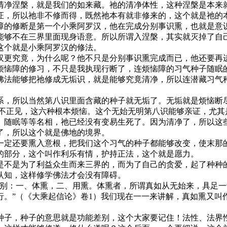
净涅槃，就是我们的如来藏。祂的清净体性，这种涅槃是本来就
证，所以祂非不修而得，既然祂本有就非修来的，这个就是祂的
的修断是第一个小乘阿罗汉，他在完成分别事识熏，也就是意识
能够不在三界里面现身语意。所以所谓入涅槃，其实就灭掉了自
这个就是小乘阿罗汉的修法。
更究竟，为什么呢？他不只是分别事识熏完成而已，他还要再进
烦恼障的修习，不只是我执现行断了，连烦恼障的习气种子随眠
佛法能够把祂修成无垢识，就是能够究竟清净，所以连潜藏习气
，所以当然第八识里面含藏的种子就无垢了。无垢就是烦恼断尽
、不正见，这六种根本烦恼。这个无始无明第八识能够亲证，尤其
、随眠等等名相，祂已经没有变易生死了。因为清净了，所以这
了，所以这个就是佛地的境界。
定还要熏入意根，把我们这个习气的种子都能够改变，使末那的
的部分，这个叫作利乐有情，护持正法，这个就是愿力。
不是为了利益众生而来三界的，而为了自己的贪爱，起了种种的
认知，这样修学佛法才会没有障碍。
：一、体熏，二、用熏。体熏者，所谓真如从无始来，具足一
行。”（《大乘起信论》卷1）我们现在一一来讲解，真如熏又叫
子，种子的意思就是功能差别，这个大家要记住！法性、法界性