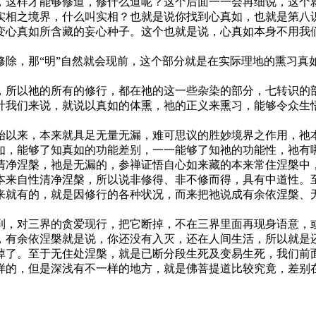
，这样才能够修道，修什么道呢？这个后面一一会再细说，这个
相之境界，什么叫实相？也就是说你找到心真如，也就是第八识
变心真如所含藏的妄心种子。这个也就是说，心真如本身不用我
，那“明”自然就会现前，这个部分就是在实际理地的熏习真
所以祂的所有的修行，都在祂的这一些杂染的部分，七转识的部
计我们来说，就说以真如的体熏，祂的正义来熏习，能够令众生
以来，本来就具足无量无漏，难可思议的胜妙境界之作用，祂本
如，能够了知真如的功能差别，一一能够了知祂的功能性，祂有
净涅槃，祂是无漏的，参禅证悟自心如来藏的本来常住涅槃中，
本来自性清净涅槃，所以说非修得、非不修而得，具有中道性。
来就有的，就是因修行的各种状况，而来把祂说成有余依涅槃、
，对三界的贪爱现行，把它断掉，不在三界里面再现身语意，或
，有余依涅槃就是说，你还没有入灭，还在人间生活，所以就是
掉了。至于无住处涅槃，就是已断分段生死及变易生死，我们前
样的，但是深浅有不一样的地方，就是佛菩提道比较究竟，差别