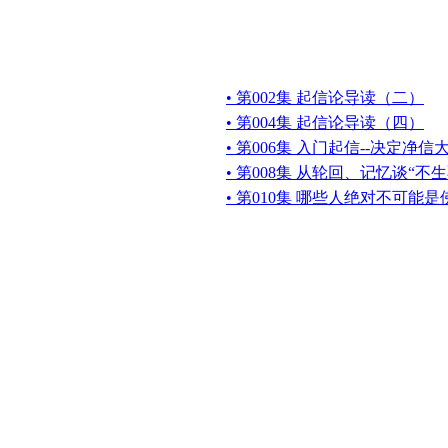
• 第002集 起信论导读（二）
• 第004集 起信论导读（四）
• 第006集 入门起信--决定净信
• 第008集 从轮回、记忆谈“
• 第010集 哪些人绝对不可能是