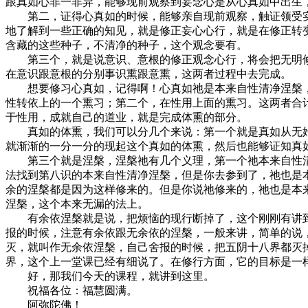
跟真如心非一非异，能够现前观察到妄念心是从心真如中出生
第二，证得心真如的时候，能够亲自现前观察，触证领受实
地了解到一些正确的知见，就是修正妄心心行，就是在修正转
含藏的这些种子，不清净的种子，这个观念要有。
第三个，就是说意识、意根的修正观念心行，将会把无明修除
在意识跟意根的分别事识熏跟意熏，这两者过程中去完成。
想要修习心真如，记得啊！心真如祂是本来自性清净涅槃，
性转依上的一个熏习；第二个，在性用上面的熏习。这两者合
于性用，成就自己的道业，就是完成体熏的部分。
真如的体熏，我们可以分几个来说：第一个就是真如从无始
就渐渐的一分一分的现起这个真如的体熏，然后也能够证知真
第三个就是涅槃，涅槃祂有几个义理，第一个祂本来自性清
法找到第八识的本来自性清净涅槃，但是你去参到了，祂也是
余的涅槃都是因为这样修来的。但是你说祂修来的，祂也是本
涅槃，这个本来无漏的法上。
有余依涅槃就是说，把烦恼的现行断掉了，这个刚刚有讲到
报的时候，注意有余依跟无余依的涅槃，一般来讲，简单的说
灭，就叫作无余依涅槃，自己舍报的时候，把五阴十八界都灭
界，这个上一堂课已经有细说了。在修行方面，它的目标是一
好，那我们今天的课程，就讲到这里。
祝福各位：福慧圆满。
阿弥陀佛！