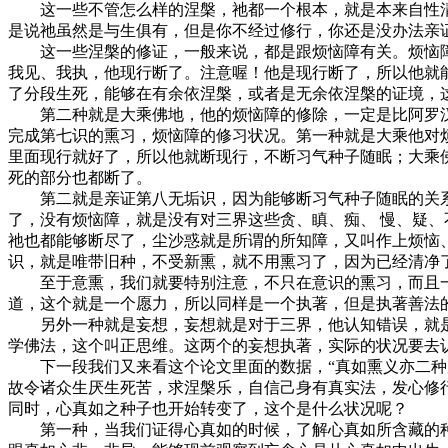
这一些不管怎么样的涅槃，祂都一个根本，就是本来自性清
是说祂虽然是与生俱有，但是你不经过修行，你还是没办法亲
这一些涅槃的修证，一般来说，都是跟烦恼障有关。烦恼障
我见、我执，他现行断了。注意喔！他是现行断了，所以他就
了分段生死，能够在有余依涅槃，或者是无余依涅槃的证境，
第二种就是大乘佛地，他的烦恼障的修除，一定是比阿罗汉
完成第七识的熏习，烦恼障的修习状况。第一种就是大乘他对
里面现行就好了，所以他就断现行，不断习气种子随眠；大乘
死的部分也都断了。
第二就是亲证第八无垢识，因为能够断习气种子随眠的关系
了，没有烦恼障，就是没有对三界这些贪、瞋、痴、 慢、疑
祂也都能够断尽了，尘沙惑就是所谓的所知障，又叫作上烦恼
识，就是唯带旧种，不受新熏，就不用熏习了，因为已经清净
至于意熏，我们就要特别注意，不只在意识的熏习，而且一
道，这个就是一个愿力，所以同样是一个执著，但是执著善法
另外一种就是妄想，妄想就是对于三界，他认知错误，就是
学佛法，这个叫正思维。这两个的妄想执著，实际的状况要去
下一段我们又来看这个论文里面的数据，“真如熏义亦二种别
故令诸众生厌生死苦，求涅槃乐，自信己身有真实法，发心修
同时，心真如之种子也开始转变了，这个是什么状况呢？
第一种，当我们证得心真如的时候，了解心真如所含藏的种