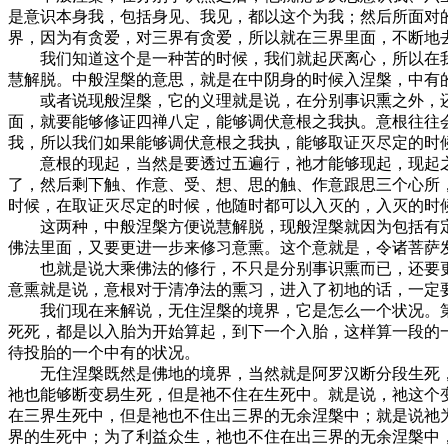
是意识本身我，包括身见、我见，都以这个为我；然后所面对
界，因为有贪爱，对三界有贪爱，所以就在三界里面，不断地
我们知道这个是一种苦的时候，我们就起厌离心，所以在我
慧解脱。中般涅槃的意思，就是在中阴身的时候入涅槃，中有
或者说现般涅槃，它的义理就是说，在分别事识熏之外，还
面，就要能够修证四禅八定，能够调伏意根之我执。意根往往
我，所以我们如果能够调伏意根之我执，能够取证灭尽定的时
意根的现起，当然是要透过五遍行，祂才能够现起，现起之
了，然后剩下触、作意、受、想、思的触、作意跟思三个心所
时候，在取证灭尽定的时候，他随时都可以入灭的，入灭的时
这两种，中般涅槃方便说慧解脱，现般涅槃就因为包括有定
佛法里面，又要更进一步来修习意熏。这个意就是，令诸菩萨
也就是说大乘佛法的修行，不只是分别事识熏而已，还要更
意熏就是说，意根对于清净法的熏习，进入了初地的话，一定
我们现在来解说，无住涅槃的境界，它是怎么一个状况。第
死死，都是以入胎为开始算起，到下一个入胎，这样算一段的
待投胎的一个中有的状况。
无住涅槃既然是佛地的境界，当然就是阿罗汉断分段生死，
祂也能够断变易生死，但是祂不住在生死中。就是说，祂这个
在三界生死中，但是祂也不住出三界的无余涅槃中；就是说祂
界的生死中；为了利益众生，祂也不住在出三界的无余涅槃中