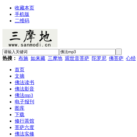
收藏本页
手机版
二维码
热搜：
布施
如来藏
三摩地
观世音菩萨
陀罗尼
佛菩萨
心经
首页
文摘
佛法读书
佛法影音
佛法mp3
电子报刊
图库
下载
修行茶馆
菩萨六度
佛法实修