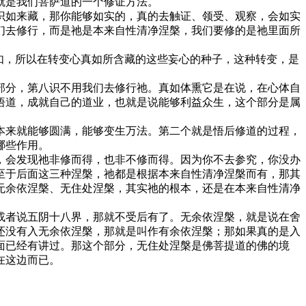
就是我们菩萨道的一个修证方法。
如来藏，那你能够如实的，真的去触证、领受、观察，会如实
们去修行，而是祂是本来自性清净涅槃，我们要修的是祂里面所
如，所以在转变心真如所含藏的这些妄心的种子，这种转变，是
分，第八识不用我们去修行祂。真如体熏它是在说，在心体自
悟道，成就自己的道业，也就是说能够利益众生，这个部分是属
来就能够圆满，能够变生万法。第二个就是悟后修道的过程，
哪些作用。
会发现祂非修而得，也非不修而得。因为你不去参究，你没办
至于后面这三种涅槃，祂都是根据本来自性清净涅槃而有，那其
无余依涅槃、无住处涅槃，其实祂的根本，还是在本来自性清净
者说五阴十八界，那就不受后有了。无余依涅槃，就是说在舍
还没有入无余依涅槃，那就是叫作有余依涅槃；那如果真的是入
面已经有讲过。那这个部分，无住处涅槃是佛菩提道的佛的境
在这边而已。