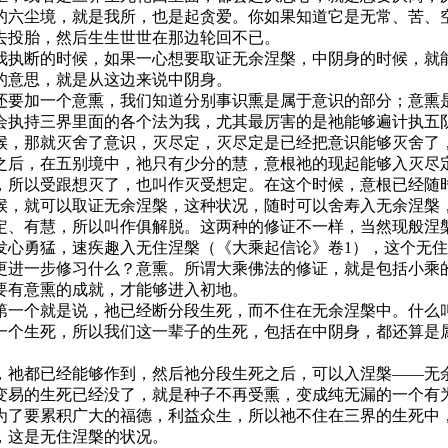
的六尘境，就是我所，也是起贪爱。你如果知道它是无常、苦、
去投胎，然后生生世世在那边轮回不已。
执断的时候，如果一心想要取证无余涅槃，中阴身的时候，就能
的意思，就是从这边来说中阴身。
要加一个意熏，我们知道分别事识熏是属于意识的部分；意熏是
会执持三界里面的各个法为我，尤其最厉害的是祂能够遍计执五
候，那就灭舍了意识，灭尽定，灭尽定是已经把意识能够灭舍了
后，在五别境中，祂只有少分的慧，意根祂的现起能够入灭尽定
，所以受跟想灭了，也叫作灭受想定。在这个时候，意根已经随
候，就可以取证无余涅槃，这种状况，随时可以舍寿入无余涅槃
、有慧，所以叫作俱解脱。这两种的修证不一样，当然现般涅槃
发心勇猛，速疾趣入无住涅槃（《大乘起信论》卷1），这个无
进一步修习什么？意熏。所谓大乘佛法的修证，就是包括小乘的
要有意熏的成就，才能够进入初地。
一个就是说，祂已经断分段生死，而不住在无余涅槃中。什么叫
一个生死，所以我们这一辈子的生死，包括在中阴身，都还算是
祂都已经能够作到，然后祂分段生死之后，可以入涅槃——无余
变易的生死已经没了，就是种子不再受熏，变成纯无漏的一个有
为了要累积广大的福德，利益众生，所以祂不住在三界的生死中
，这是无住涅槃的状况。