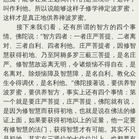
叫作利他。所以说能够这样子修学禅定波罗蜜，
这样才是真正地供养禅波罗蜜。
接下来我们看，还有所谓的智方的四个事
情。佛陀说：“智方四者：一者庄严菩提、二者离
对、三者自利、四者利他。庄严菩提者，因修智
慧获得初地、乃至阿耨多罗三藐三菩提，是名庄
严。修智慧故远离无明，令诸烦恼不得自在，是
名离对。除烦恼障及智慧障，是名自利。教化众
生令得调伏，是名利他。”佛陀接著说，要供养智
波罗蜜，要供养智方，事实上还有四个事情：第
一个就是要庄严菩提，庄严菩提，佛陀就有说，
是因为修智慧而获得初地，也就是说在佛法的修
证上面，如果要获得初地以上的证量，他一定要
有修智慧的法门，获得智慧才有可能。其实不只
是初地，其实在三贤位的七住位以上，也都要有