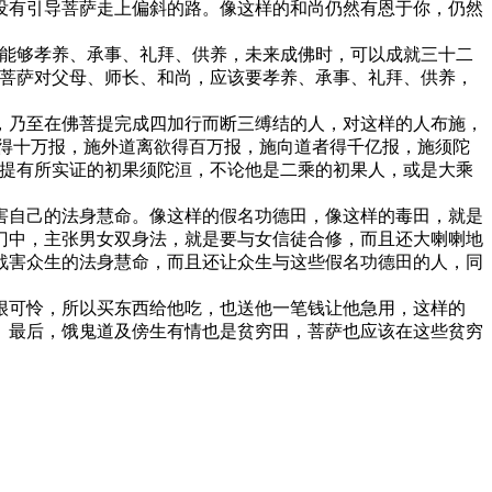
有引导菩萨走上偏斜的路。像这样的和尚仍然有恩于你，仍然
能够孝养、承事、礼拜、供养，未来成佛时，可以成就三十二
，菩萨对父母、师长、和尚，应该要孝养、承事、礼拜、供养，
乃至在佛菩提完成四加行而断三缚结的人，对这样的人布施，
得十万报，施外道离欲得百万报，施向道者得千亿报，施须陀
菩提有所实证的初果须陀洹，不论他是二乘的初果人，或是大乘
自己的法身慧命。像这样的假名功德田，像这样的毒田，就是
门中，主张男女双身法，就是要与女信徒合修，而且还大喇喇地
戕害众生的法身慧命，而且还让众生与这些假名功德田的人，同
可怜，所以买东西给他吃，也送他一笔钱让他急用，这样的
。最后，饿鬼道及傍生有情也是贫穷田，菩萨也应该在这些贫穷