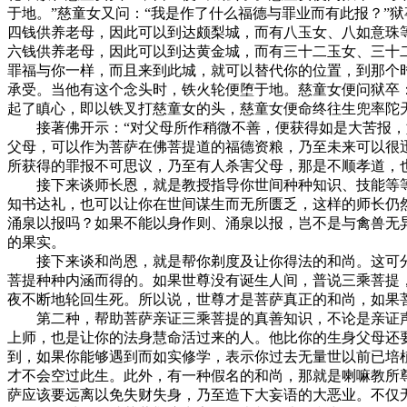
于地。”慈童女又问：“我是作了什么福德与罪业而有此报？”
四钱供养老母，因此可以到达颇梨城，而有八玉女、八如意珠
六钱供养老母，因此可以到达黄金城，而有三十二玉女、三十
罪福与你一样，而且来到此城，就可以替代你的位置，到那个
承受。当他有这个念头时，铁火轮便堕于地。慈童女便问狱卒
起了瞋心，即以铁叉打慈童女的头，慈童女便命终往生兜率陀
接著佛开示：“对父母所作稍微不善，便获得如是大苦报，如
父母，可以作为菩萨在佛菩提道的福德资粮，乃至未来可以很
所获得的罪报不可思议，乃至有人杀害父母，那是不顺孝道，
接下来谈师长恩，就是教授指导你世间种种知识、技能等等
知书达礼，也可以让你在世间谋生而无所匮乏，这样的师长仍
涌泉以报吗？如果不能以身作则、涌泉以报，岂不是与禽兽无
的果实。
接下来谈和尚恩，就是帮你剃度及让你得法的和尚。这可分为
菩提种种内涵而得的。如果世尊没有诞生人间，普说三乘菩提
夜不断地轮回生死。所以说，世尊才是菩萨真正的和尚，如果
第二种，帮助菩萨亲证三乘菩提的真善知识，不论是亲证声
上师，也是让你的法身慧命活过来的人。他比你的生身父母还
到，如果你能够遇到而如实修学，表示你过去无量世以前已培
才不会空过此生。此外，有一种假名的和尚，那就是喇嘛教所
萨应该要远离以免失财失身，乃至造下大妄语的大恶业。不仅