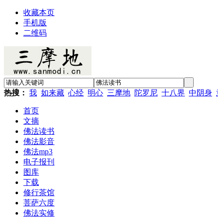
收藏本页
手机版
二维码
热搜：
我
如来藏
心经
明心
三摩地
陀罗尼
十八界
中阴身
首页
文摘
佛法读书
佛法影音
佛法mp3
电子报刊
图库
下载
修行茶馆
菩萨六度
佛法实修