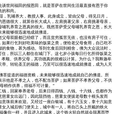
谈世间福田的报恩田，就是菩萨在世间生活最直接有恩于你
法的和尚。
湿，乳哺养大，教授人事。此身成立，皆由父母，得见日月，
的恩德很大，就算你长大成人，左肩挑著父亲，右肩挑著母亲，
母哺乳养育之恩真的很大。既然菩萨受父母哺乳养育之恩，长大
未来能够很迅速地成就佛道。
父母双眼都已经瞎了，而且贫穷孤苦无依，也没有房子可住，
，如果行乞到好吃美味的饭菜之类，便给老父母食用，自己吃不
鄙的食物，甚为感动。等到乞食后回到精舍，佛为大众说法时，
子可住，所以三人都住在城门下。这七岁小孩每日行乞所得饭菜之
、孝顺、供养父母，其功德真的很难以计算。为什么？我释迦牟
天帝、转轮圣王的福德，乃至可以很迅速地成就佛道，成为人天
佛菩提道的福德资粮，未来能够很迅速地成就自己的佛道。所
表示他是不孝之人，也不配当菩萨；如果菩萨不孝养父母，不供
母稍作供养，得福不可计量。”
钱，回家奉养老母，后来日得四钱、八钱、十六钱，也都作为
意慈童女出远门，因此阻挡他，慈童女便拔老母数十根头发而
如意珠前来欢迎。又经过一座白银城，有十六玉女，拿十六如意
童女入城后铁门便关上，城中有一人，将自己头上所戴的铁火
罪福像你一样，并且进入此城来，这个铁火轮自然就会脱离而堕