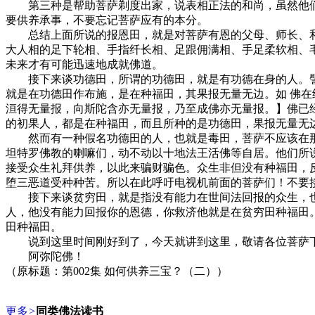
第三种是帮助菩萨剃度出家，说表相正法的和尚，虽然他们
要供养承事，不要忘记菩萨应有的本分。
总结上面所说的报恩田，就是对菩萨有恩的父母、师长、和尚
大人相的足下轮相、手指纤长相、足跟佣满相、手足柔软相、
未来才有可能迅速地成就佛道。
接下来谈功德田，所谓的功德田，就是有功德在身的人。譬
就是在功德田作布施，是在种福田，其果报无量无边。如 佛
洹得无量报，向斯陀含亦无量报，乃至成佛亦无量报。】佛已
的初果人，都是在种福田，而且所种的是功德田，果报无量无边
然而有一种假名功德田的人，也就是毒田，菩萨不应该在那
坦特罗佛教的喇嘛们，动不动以十地法王活佛等自居。他们所
接受众生礼拜供养，以此来骗财骗色。众生非但没有种福田，
堕三恶道受种种苦。所以在此呼吁电视机前面的菩萨们！不要
接下来谈贫穷田，就是指没有能力在世间法回报的众生，也
人，他没有能力回报你的恩德，你救济他就是在贫穷田种福田
田种福田。
说到这里时间刚好到了，今天就讲到这里，敬请各位菩萨
阿弥陀佛！
（原标题：第002集 如何供养三宝？（二））
更多
>
同类佛法读书