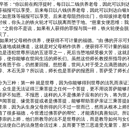
狱卒答：“你以前在阎浮提时，每日以二钱供养老母，因此可以到
等福报可以享受。后来每日以八钱供养老母，因此可以到达白银
二如意珠等福报可以享受。后来老母阻挡你出门，你却拔掉老母
时候，你头上的铁火轮才可以脱离而堕于地。“慈童女便思维：
：“之前你不是说，如果有人获得的罪报与我一样，铁火轮便会脱
天了。
果对父母稍作供养，便获得不可计量的福德。”由 佛的开示可
迅速地成就佛道，这就是对父母稍作供养，便获得不可计量的福
也是违犯世尊所说的五逆罪之一，死后当堕地狱受极大苦，这就
，使你能够在世间生活的师长们。虽然这些师长教授所指导的不
然有恩于你，仍然要回报。想想看，世间人对于受之点滴恩德的
异、木石无异？所以说，师长也是菩萨的报恩田，菩萨受了师长
三种：第一种 就是世尊，因为你能够得到世尊的法乳而亲证
，众生是无法证得三乘菩提之任何一个菩提，更不用说菩萨能够
菩萨不知恩、不报恩，这样的人不是佛弟子应有的行为，将为世
闻菩提、缘觉菩提或者是佛菩提，能够帮助菩萨亲证三乘菩提的
要亲，因为从生身父母所得的只不过一世而已，然而从根本上师
植了很多福德，今世透过佛菩萨的帮忙，才能遇到真善知识。所
尊崇的上师，他们所教导的法不是世尊的法，而是教导如何与女
无法使自己的法身慧命活过来，反而要下堕三恶道受无量苦，那