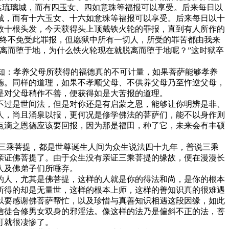
达琉璃城，而有四玉女、四如意珠等福报可以享受。后来每日以
城，而有十六玉女、十六如意珠等福报可以享受。后来每日以十
数十根头发，今天获得头上顶戴铁火轮的罪报，直到有人所作的
我终不免受此罪报，但愿狱中所有一切人，所受的罪苦都由我来
离而堕于地，为什么铁火轮现在就脱离而堕于地呢？”这时狱卒
知：孝养父母所获得的福德真的不可计量，如果菩萨能够孝养
德。同样的道理，如果不孝顺父母、不供养父母乃至忤逆父母，
是对父母稍作不善，便获得如是大苦报的道理。
过是世间法，但是对你还是有启蒙之恩，能够让你明辨是非、
人，尚且涌泉以报，更何况是修学佛法的菩萨们，能不以身作则
点滴之恩德应该要回报，因为那是福田，种了它，未来会有丰硕
三乘菩提，都是世尊诞生人间为众生说法四十九年，普说三乘
亲证佛菩提了。由于众生没有亲证三乘菩提的缘故，便在漫漫长
人及佛弟子们所唾弃。
人，尤其是佛菩提，这样的人就是你的得法和尚，是你的根本
所得的却是无量世，这样的根本上师，这样的善知识真的很难遇
以要感谢佛菩萨帮忙，以及珍惜与真善知识相遇这段因缘，如此
信徒合修男女双身的邪淫法。像这样的法乃是偏斜不正的法，菩
可就很凄惨了。