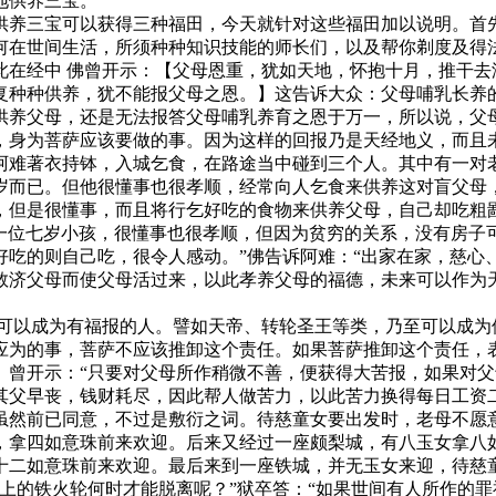
地供养三宝。
养三宝可以获得三种福田，今天就针对这些福田加以说明。首先
何在世间生活，所须种种知识技能的师长们，以及帮你剃度及得
经中 佛曾开示：【父母恩重，犹如天地，怀抱十月，推干去
复种种供养，犹不能报父母之恩。】这告诉大众：父母哺乳长养
供养父母，还是无法报答父母哺乳养育之恩于万一，所以说，父
，身为菩萨应该要做的事。因为这样的回报乃是天经地义，而且
难著衣持钵，入城乞食，在路途当中碰到三个人。其中有一对老
岁而已。但他很懂事也很孝顺，经常向人乞食来供养这对盲父母
，但是很懂事，而且将行乞好吃的食物来供养父母，自己却吃粗
见一位七岁小孩，很懂事也很孝顺，但因为贫穷的关系，没有房
好吃的则自己吃，很令人感动。”佛告诉阿难：“出家在家，慈心
救济父母而使父母活过来，以此孝养父母的福德，未来可以作为
以成为有福报的人。譬如天帝、转轮圣王等类，乃至可以成为
应为的事，菩萨不应该推卸这个责任。如果菩萨推卸这个责任，
》曾开示：“只要对父母所作稍微不善，便获得大苦报，如果对父
父早丧，钱财耗尽，因此帮人做苦力，以此苦力换得每日工资二
虽然前已同意，不过是敷衍之词。待慈童女要出发时，老母不愿
，拿四如意珠前来欢迎。后来又经过一座颇梨城，有八玉女拿八
十二如意珠前来欢迎。最后来到一座铁城，并无玉女来迎，待慈
上的铁火轮何时才能脱离呢？”狱卒答：“如果世间有人所作的