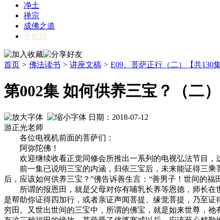
净土
禅宗
成佛之道
手机版
首页
>
佛法读书
>
讲座文稿
>
E09、菩萨正行（二）【共130
第002集 如何供养三宝？（二）
日期：2018-07-12
游正光老师
各位电视机前面的菩萨们：
阿弥陀佛！
欢迎继续收看正觉同修会所推出一系列的电视弘法节目，这个
前一集已说明三宝的内涵，归依三宝后，未来能证得三乘菩提
后，应该如何供养三宝？”佛告诉善生言：“善男子！世间的福
所谓的报恩田，就是父母对你有哺乳长养等恩德，师长在世
是帮助你证得四加行，或者亲证声闻菩提、缘觉菩提，乃至证
穷田。又世出世间的三宝中，所谓的佛宝，就是如来世尊，祂