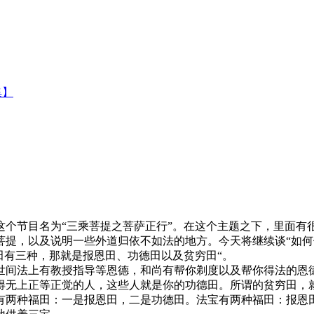
集】
节目名为“三乘菩提之菩萨正行”。在这个主题之下，里面有很
，以及说明一些外道归依不如法的地方。今天将继续谈“如何供
田有三种，那就是报恩田、功德田以及贫穷田“。
间法上有教授指导等恩德，和尚有帮你剃度以及帮你得法的恩德
得无上正等正觉的人，这些人就是你的功德田。所谓的贫穷田，
有两种福田：一是报恩田，二是功德田。法宝有两种福田：报恩