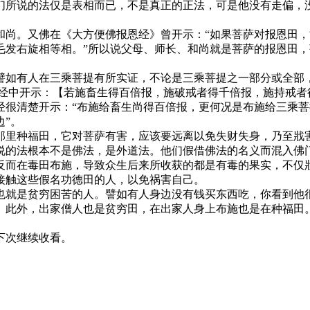
所说的法仅是表相而已，不是真正的正法，可是他没有走偏，没
。又佛在《大方便佛报恩经》曾开示：“如果菩萨对报恩田，
毛发右旋相等相。”所以说父母、师长、和尚就是菩萨的报恩田
如有人在三乘菩提有所实证，不论是三乘菩提之一部分或全部，
在经中开示：【若施畜生得百倍报，施破戒者得千倍报，施持戒者
经很清楚开示：“布施给畜生尚得百倍报，更何况是布施给三乘
”。
里种福田，它对菩萨有害，应该要远离以免失财失身，乃至戕害
说的法根本不是佛法，是外道法。他们假借佛法的名义而混入佛
反而在毒田布施，导致众生后来所收获的都是有毒的果实，不仅
接触这些假名功德田的人，以免祸害自己。
就是贫穷困苦的人。譬如有人身边没有钱买东西吃，你看到他很
。此外，出家僧人也是贫穷田，在出家人身上布施也是在种福田
下次继续收看。