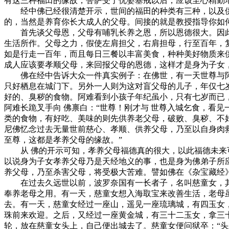
有这三种福田的缘故，菩萨受了优婆塞戒以后，应该至心精勤
经中佛已经很清楚开示，世间的福田的种类有三种，以及供
的，当然是养育你长大成人的父母。间接的就是教授指导你如
首先谈父母恩，父母有哺乳长养之恩，所以恩德很大。因此在
生活所作。父母之力，假使左肩担父，右肩担母，行至百年，
如是行走一百年，而且每日三餐以丰富美食，种种美好物质来
成人应该要孝顺父母，来回报父母的恩德，这样才是身为子女
佛在经中告诉大众一件真实例子：在佛世，有一天世尊与阿
只好栖息在城门下。另外一人则为这对盲父母的儿子，年仅七
好的、臭秽的食物。阿难看到小孩子年纪虽小，只有七岁而已
阿难长跪叉手向 佛禀白：“世尊！刚才与 世尊入城乞食，看
类的食物，有好吃、美味的则先供养老父母，破败、臭秽、不
尼佛忆念过去无量世前慈心、孝顺、供养父母，乃至以自身肉
至尊，这都是孝养父母的缘故。”
从 佛的开示可知，孝养父母福德真的很大，以此福德未来可
以说身为子女孝养父母乃是天经地义的事，也是身为佛弟子所
养父母，乃至杀害父母，将受极大苦难。譬如佛在《杂宝藏经
在过去久远世以前，波罗奈国有一长者子，名叫慈童女，其
奉养老母之用。有一天，慈童女想入海取宝来改善生活，老母
去。有一天，慈童女经过一座山，遥见一座琉璃城，有四玉女
珠前来欢迎。之后，又经过一座黄金城，有三十二玉女，拿三
轮，放在慈童女头上，自己便出城去了。慈童女便问狱卒：“头