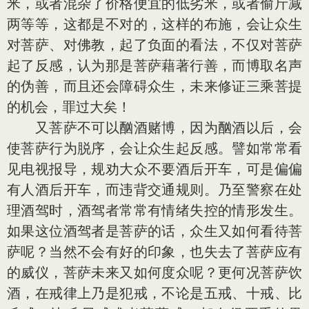
米，或者混杂了价格便宜的低劣米，或者偷斤减
两等等，这都是不对的，这样的布施，会让众生
对菩萨、对佛教，起了负面的看法，不仅对菩萨
起了反感，认为那是菩萨藉著行善，而博取名声
的伪善，而且还会障碍众生，未来修证三乘菩提
的机会，罪过大矣！
又菩萨不可以酗酒赌博，因为酗酒以后，会
使菩萨行为脱序，会让众生起反感。譬如常常看
见电视报导，规劝大众不要酒后开车，可是偏偏
有人酒后开车，而违背交通规则。乃至警察在处
理酒驾时，酒驾者常常有情绪失控的情形发生。
如果这位酒驾者是菩萨的话，众生又如何看待菩
萨呢？当然不会有好的印象，也失去了菩萨应有
的威仪，菩萨未来又如何度众呢？更何况菩萨饮
酒，在戒律上乃是犯戒，不论是五戒、十戒、比