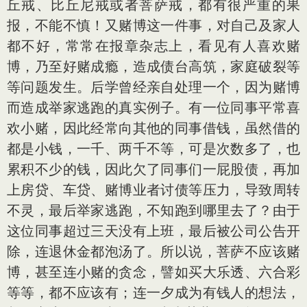
丘戒、比丘尼戒或者菩萨戒，都有很严重的果
报，不能不慎！又赌博这一件事，对自己及家人
都不好，常常在报章杂志上，看见有人喜欢赌
博，乃至好赌成瘾，造成债台高筑，家庭破裂等
等问题发生。后学曾经亲自处理一个，因为赌博
而造成举家逃跑的真实例子。有一位同事平常喜
欢小赌，因此经常向其他的同事借钱，虽然借的
都是小钱，一千、两千不等，可是次数多了，也
累积不少的钱，因此欠了同事们一屁股债，再加
上房贷、车贷、赌博业者讨债等压力，导致周转
不灵，最后举家逃跑，不知跑到哪里去了？由于
这位同事超过三天没有上班，最后被公司公告开
除，连退休金都泡汤了。所以说，菩萨不应该赌
博，甚至连小赌的贪念，譬如买大乐透、六合彩
等等，都不应该有；连一夕成为有钱人的想法，