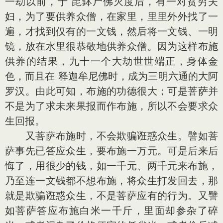
一劫以前，于 毘鉢尸佛灭度后，有一对贫穷夫
妇，为了要供养众僧，在家里，里里外外找了一
遍，才找到仅有的一文钱，然后将一文钱、一明
镜，放在水里很恭敬地供养众僧。因为这样布施
供养的结果，九十一个大劫世世端正，身体金
色，而且在 释迦牟尼佛时，成为三明六通的大阿
罗汉。由此可知，布施的功德很大；可是菩萨并
不是为了求未来果报而作布施，所以不会要求众
生回报。
又菩萨布施时，不会欺骗诳惑众生。譬如菩
萨事先已答应众生，要布施一万元。可是后来后
悔了，用很少的钱，如一千元、两千元来布施，
乃至连一文钱都不想布施，将众生打发回去，那
就是欺骗诳惑众生，不是菩萨应有的行为。又譬
如菩萨答应布施白米一千斤，里面却参杂了碎