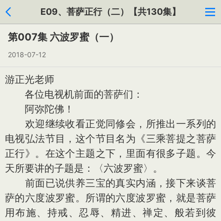
E09、菩萨正行（二）【共130集】
第007集 六波罗蜜（一）
2018-07-12
游正光老师
各位电视机前面的菩萨们：
阿弥陀佛！
欢迎继续收看正觉同修会，所推出一系列的
电视弘法节目，这个节目名为《三乘菩提之菩萨
正行》。在这个主题之下，里面有很多子题。今
天所要讲的子题是：〈六波罗蜜〉。
前面已说供养三宝的真实内涵，接下来谈菩
萨的六度波罗蜜。所谓的六度波罗蜜，就是菩萨
用布施、持戒、忍辱、精进、禅定、般若到彼