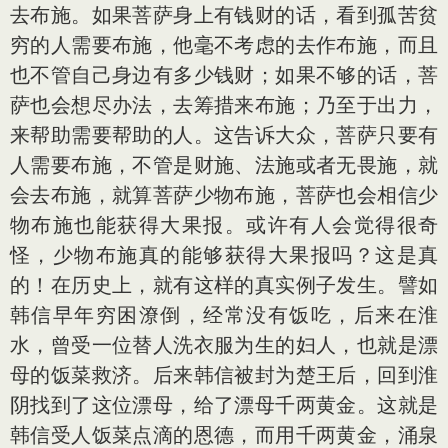
去布施。如果菩萨身上有钱财的话，看到孤苦贫
穷的人需要布施，他毫不考虑的去作布施，而且
也不管自己身边有多少钱财；如果不够的话，菩
萨也会想尽办法，去筹措来布施；乃至于出力，
来帮助需要帮助的人。这告诉大众，菩萨只要有
人需要布施，不管是财施、法施或者无畏施，就
会去布施，就算菩萨少物布施，菩萨也会相信少
物布施也能获得大果报。或许有人会觉得很奇
怪，少物布施真的能够获得大果报吗？这是真
的！在历史上，就有这样的真实例子发生。譬如
韩信早年穷困潦倒，经常没有饭吃，后来在淮
水，曾受一位替人洗衣服为生的妇人，也就是漂
母的饭菜救济。后来韩信被封为楚王后，回到淮
阴找到了这位漂母，给了漂母千两黄金。这就是
韩信受人饭菜点滴的恩德，而用千两黄金，涌泉