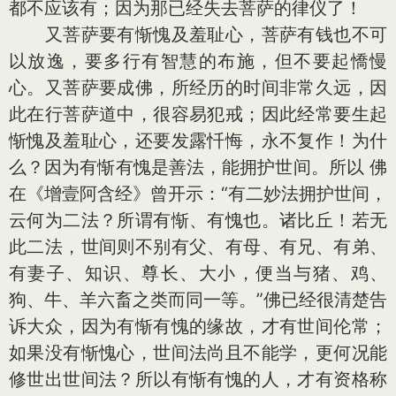
都不应该有；因为那已经失去菩萨的律仪了！
又菩萨要有惭愧及羞耻心，菩萨有钱也不可
以放逸，要多行有智慧的布施，但不要起憍慢
心。又菩萨要成佛，所经历的时间非常久远，因
此在行菩萨道中，很容易犯戒；因此经常要生起
惭愧及羞耻心，还要发露忏悔，永不复作！为什
么？因为有惭有愧是善法，能拥护世间。所以 佛
在《增壹阿含经》曾开示：“有二妙法拥护世间，
云何为二法？所谓有惭、有愧也。诸比丘！若无
此二法，世间则不别有父、有母、有兄、有弟、
有妻子、知识、尊长、大小，便当与猪、鸡、
狗、牛、羊六畜之类而同一等。”佛已经很清楚告
诉大众，因为有惭有愧的缘故，才有世间伦常；
如果没有惭愧心，世间法尚且不能学，更何况能
修世出世间法？所以有惭有愧的人，才有资格称