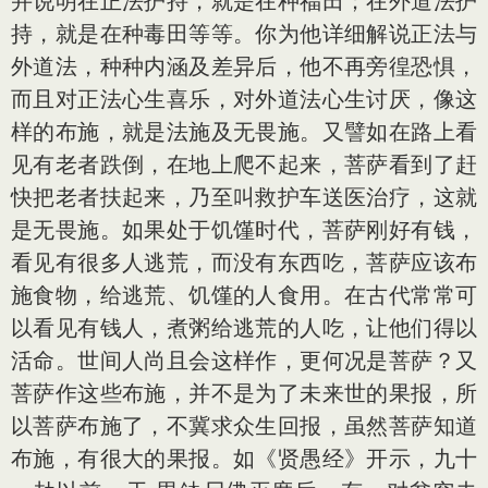
并说明在正法护持，就是在种福田；在外道法护
持，就是在种毒田等等。你为他详细解说正法与
外道法，种种内涵及差异后，他不再旁徨恐惧，
而且对正法心生喜乐，对外道法心生讨厌，像这
样的布施，就是法施及无畏施。又譬如在路上看
见有老者跌倒，在地上爬不起来，菩萨看到了赶
快把老者扶起来，乃至叫救护车送医治疗，这就
是无畏施。如果处于饥馑时代，菩萨刚好有钱，
看见有很多人逃荒，而没有东西吃，菩萨应该布
施食物，给逃荒、饥馑的人食用。在古代常常可
以看见有钱人，煮粥给逃荒的人吃，让他们得以
活命。世间人尚且会这样作，更何况是菩萨？又
菩萨作这些布施，并不是为了未来世的果报，所
以菩萨布施了，不冀求众生回报，虽然菩萨知道
布施，有很大的果报。如《贤愚经》开示，九十