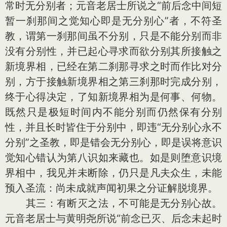
常时无分别者；元音老居士所说之“前后念中间短
暂一刹那间之觉知心即是无分别心”者，不符圣
教，谓第一刹那间虽不分别，只是不能分别而非
没有分别性，并已起心寻求而欲分别其所接触之
新境界相，已经在第二刹那寻求之时而作比对分
别，方于接触新境界相之第三刹那时完成分别，
终于心得决定，了知新境界相为是何事、何物。
既然只是极短时间内不能分别而仍然保有分别
性，并且长时皆住于分别中，即违“无分别心永不
分别”之圣教，即是错会无分别心，即是误将意识
觉知心错认为第八识如来藏也。如是则堕意识境
界相中，我见并未断除，仍只是凡夫众生，未能
预入圣流：尚未成就声闻初果之分证解脱境界。
其三：有断灭之法，不可能是无分别心故。
元音老居士与黄明尧所说“前念已灭、后念未起时