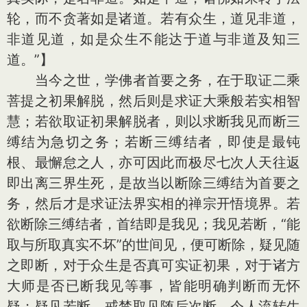
轮，而不贪著如是诸道。若有众生，道见非道，
非道见道，如是众生不能达于道与非道及知三
道。”】
当今之世，学佛者首要之务，在于取证二乘
菩提之初果解脱，然后则是求证大乘般若实相智
慧；若欲取证初果解脱者，则以求断我见而断三
缚结为急切之务；若断三缚结者，即使是最钝
根、最懈怠之人，亦可因此而极尽七次人天往返
即出离三界生死，是故当以断除三缚结为首要之
务，然后才是求证法界实相的禅宗开悟境界。若
欲断除三缚结者，首结即是我见；我见若断，“能
取与所取真实不坏”的世间见，便可断除，疑见随
之即断，对于众生是否真可实证初果，对于诸方
大师是否已断我见等事，皆能明确判断而无怀
疑；疑见若断，戒禁取见随后次断，令人流转生