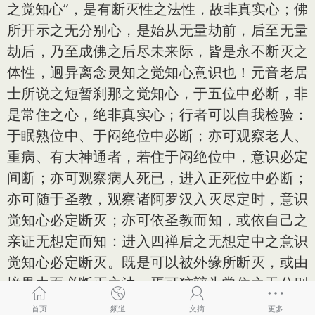
之觉知心”，是有断灭性之法性，故非真实心；佛
所开示之无分别心，是始从无量劫前，后至无量
劫后，乃至成佛之后尽未来际，皆是永不断灭之
体性，迥异离念灵知之觉知心意识也！元音老居
士所说之短暂刹那之觉知心，于五位中必断，非
是常住之心，绝非真实心；行者可以自我检验：
于眠熟位中、于闷绝位中必断；亦可观察老人、
重病、有大神通者，若住于闷绝位中，意识必定
间断；亦可观察病人死已，进入正死位中必断；
亦可随于圣教，观察诸阿罗汉入灭尽定时，意识
觉知心必定断灭；亦可依圣教而知，或依自己之
亲证无想定而知：进入四禅后之无想定中之意识
觉知心必定断灭。既是可以被外缘所断灭，或由
境界力而必断灭之法，焉可狡辩为常住之无分别
心？
首页
频道
文摘
更多