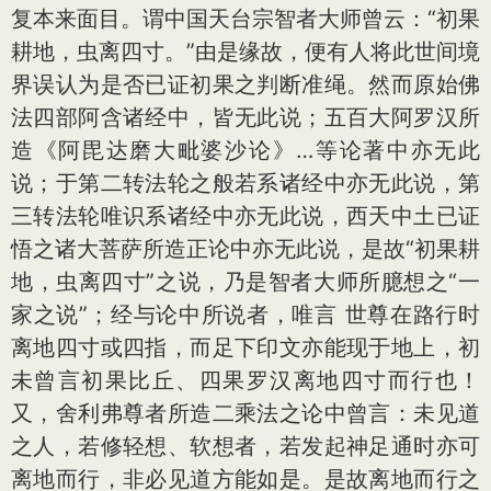
复本来面目。谓中国天台宗智者大师曾云：“初果
耕地，虫离四寸。”由是缘故，便有人将此世间境
界误认为是否已证初果之判断准绳。然而原始佛
法四部阿含诸经中，皆无此说；五百大阿罗汉所
造《阿毘达磨大毗婆沙论》…等论著中亦无此
说；于第二转法轮之般若系诸经中亦无此说，第
三转法轮唯识系诸经中亦无此说，西天中土已证
悟之诸大菩萨所造正论中亦无此说，是故“初果耕
地，虫离四寸”之说，乃是智者大师所臆想之“一
家之说”；经与论中所说者，唯言 世尊在路行时
离地四寸或四指，而足下印文亦能现于地上，初
未曾言初果比丘、四果罗汉离地四寸而行也！
又，舍利弗尊者所造二乘法之论中曾言：未见道
之人，若修轻想、软想者，若发起神足通时亦可
离地而行，非必见道方能如是。是故离地而行之