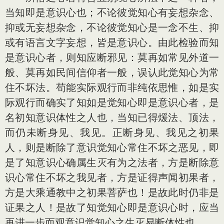
当知即是意识心也；不论彼觉知心有妄想杂念、
抑或无妄想杂念，不论彼觉知心是一念不生、抑
或有语言文字妄想，皆是意识心。由此检验而知
是意识心者，则知应断邪见：莫再如常见外道一
般、莫再如民间信仰者一般，误认此觉知心为常
住不坏法。苟能实际观行而非纯依思惟，如是实
际观行而确实了知如是觉知心即是意识心者，是
名初知意识体性之人也，当知已得煖法、顶法，
而仍未断身见、我见。正断身见、我见之初果
人，则是断除了意识觉知心常住不坏之恶见，即
是了知意识心确属生灭有为之法者，方是断除意
识心常住不坏之我见者，方是证得声闻初果者，
方是大乘通教中之初果菩萨也！是故此时仍非是
证果之人！是故了知觉知心即是意识心时，应当
再进一步而观意识觉知心之生灭易断体性也。