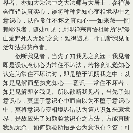
界者。亦如大乘法中之大法师与大居士，参禅误
会而错认真实心，误将种种觉知心变相境界中之
意识心，认作常住不坏之真如心──如来藏──阿
赖耶识者，随处可见；此即禅宗真悟祖师所说“漫
山遍野死人无数”之意：难得遇见一个已断我见而
活却法身慧命者。
欲断我见者，当先了知我见之意涵；我见者
即是误认意识心为常住不坏法，若将意识觉知心
认定为常住不坏法时，即是堕于识阴我之中；以
如是见解而坚执觉知心──意识──常住不坏者，
如是见解即名我见。所以欲断我见者，当先了知
意识心，莫堕于意识心中而自以为不堕于意识心
中，莫将意识心变相境界错认为第八识如来藏境
界，是故应先了知勘验意识心之方法，方能真断
我见无余。如何勘验所悟是否为意识心？答：可