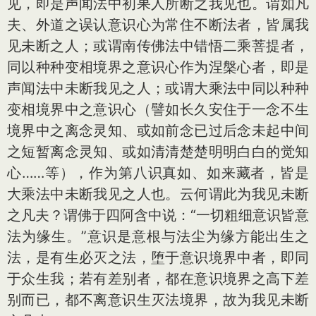
见，即是声闻法中初果人所断之我见也。谓如凡
夫、外道之误认意识心为常住不断法者，皆属我
见未断之人；或谓南传佛法中错悟二乘菩提者，
同以种种变相境界之意识心作为涅槃心者，即是
声闻法中未断我见之人；或谓大乘法中同以种种
变相境界中之意识心（譬如长久安住于一念不生
境界中之离念灵知、或如前念已过后念未起中间
之短暂离念灵知、或如清清楚楚明明白白的觉知
心……等），作为第八识真如、如来藏者，皆是
大乘法中未断我见之人也。云何谓此为我见未断
之凡夫？谓佛于四阿含中说：“一切粗细意识皆意
法为缘生。”意识是意根与法尘为缘方能出生之
法，是有生必灭之法，堕于意识境界中者，即同
于众生我；若有差别者，都在意识境界之高下差
别而已，都不离意识生灭法境界，故为我见未断