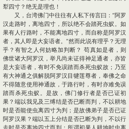
犁四寸？绝无是理也！
又，台湾佛门中往往有人私下传言曰：“阿罗
汉走路时，离地四寸，所以绝不会踏死虫蚁。如
果有人行路时，不能离地四寸，而自称是阿罗汉
者，其人即是大妄语者。”然而此说有理乎？无理
乎？有智之人何妨略加判断？ 苟真如是者，则
佛世诸大阿罗汉，举凡尚未证得神足通者，亦皆
是大妄语者，有时不免误踏而杀死虫蚁故；乃至
有大神通之俱解脱阿罗汉目犍莲尊者，奉佛之命
不得随意使用神通故，于路行时，有时亦难免误
踏而杀死虫蚁。是故，佛门修行者是否已证初
果？端以我见及三缚结是否已断而判，不以耕地
时是否能使虫离四寸为判；是故佛弟子是否已证
阿罗汉果？端以五上分结是否已断为判，不以行
走时是否离地四寸而判；所谓初果人耕地时虫离