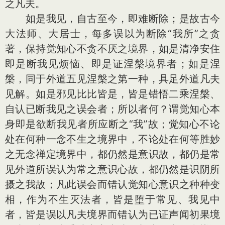
之凡夫。
如是我见，自古至今，即难断除；是故古今
大法师、大居士，每多误以为断除“我所”之贪
著，保持觉知心不贪不厌之境界，如是清净安住
即是断我见烦恼、即是证涅槃境界者；如是涅
槃，同于外道五见涅槃之第一种，具足外道凡夫
见解。如是邪见比比皆是，皆是错悟二乘涅槃、
自认已断我见之误会者；所以者何？谓觉知心本
身即是欲断我见者所应断之“我”故；觉知心不论
处在何种一念不生之境界中，不论处在何等胜妙
之无念禅定境界中，都仍然是意识故，都仍是常
见外道所误认为常之意识心故，都仍然是识阴所
摄之我故；凡此误会而错认觉知心意识之种种变
相，作为不生灭法者，皆是堕于常见、我见中
者，皆是误以凡夫境界而错认为已证声闻初果境