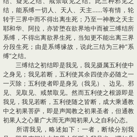
结、疑见之结、戒禁取见之结。此三种邪见之
结，能系缚一切人、天人、天主……等有情，轮
转于三界中而不得出离生死；乃至一神教之天主
耶和华、阿拉，亦皆堕在欲界地中而被三缚结所
系缚，不得出离欲界生死，当知更不能出离三界
分段生死；由是系缚缘故，说此三结为三种“系
缚”之结。
三缚结之初结即是我见，我见摄属五利使中
之身见；我见若断，五利使其余四使亦必随之一
一灭除；五利使者即是身见（我见）、边见、邪
见、见取见、戒禁取见。然而五利使之根源即是
我见，我见若断，五利使随之皆断，成大乘通教
中之初果菩萨，即是声闻教之初果圣者，但通教
初果人之心量广大而无声闻初果人之自利心态。
所谓我见，略述如下：一者，断续分别我