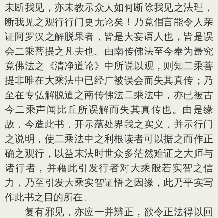
未断我见，亦未教示众人如何断除我见之法理，
断我见之观行行门更无论矣！乃竟倡言能令人亲
证阿罗汉之解脱果者，皆是大妄语人也，皆是误
会二乘菩提之凡夫也。由南传佛法至今奉为最究
竟佛法之《清净道论》中所说以观，则知二乘菩
提非唯在大乘法中已经广被误会而失其真传；乃
至在专弘解脱道之南传佛法二乘法中，亦已被古
今二乘声闻比丘所误解而失其真传也。由是缘
故，今造此书，开示蕴处界我之实义，并示行门
之说明，使二乘法中之利根读者可以据之而作正
确之观行，以益末法时世众多茫然难证之大师与
诸行者，并藉此引发行者对大乘般若实智之信
力，乃至引发大乘实智证悟之因缘，此乃平实写
作此书之目的所在。
复有邪见，亦应一并辨正，欲令正法得以回