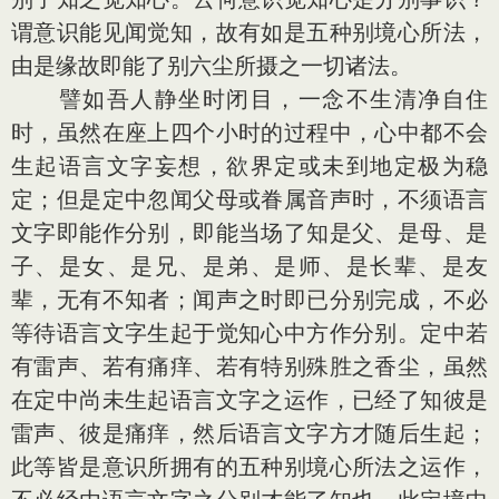
谓意识能见闻觉知，故有如是五种别境心所法，
由是缘故即能了别六尘所摄之一切诸法。
譬如吾人静坐时闭目，一念不生清净自住
时，虽然在座上四个小时的过程中，心中都不会
生起语言文字妄想，欲界定或未到地定极为稳
定；但是定中忽闻父母或眷属音声时，不须语言
文字即能作分别，即能当场了知是父、是母、是
子、是女、是兄、是弟、是师、是长辈、是友
辈，无有不知者；闻声之时即已分别完成，不必
等待语言文字生起于觉知心中方作分别。定中若
有雷声、若有痛痒、若有特别殊胜之香尘，虽然
在定中尚未生起语言文字之运作，已经了知彼是
雷声、彼是痛痒，然后语言文字方才随后生起；
此等皆是意识所拥有的五种别境心所法之运作，