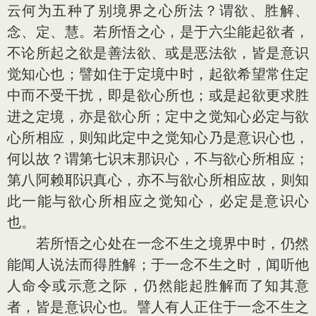
云何为五种了别境界之心所法？谓欲、胜解、
念、定、慧。若所悟之心，是于六尘能起欲者，
不论所起之欲是善法欲、或是恶法欲，皆是意识
觉知心也；譬如住于定境中时，起欲希望常住定
中而不受干扰，即是欲心所也；或是起欲更求胜
进之定境，亦是欲心所；定中之觉知心必定与欲
心所相应，则知此定中之觉知心乃是意识心也，
何以故？谓第七识末那识心，不与欲心所相应；
第八阿赖耶识真心，亦不与欲心所相应故，则知
此一能与欲心所相应之觉知心，必定是意识心
也。
若所悟之心处在一念不生之境界中时，仍然
能闻人说法而得胜解；于一念不生之时，闻听他
人命令或示意之际，仍然能起胜解而了知其意
者，皆是意识心也。譬人有人正住于一念不生之