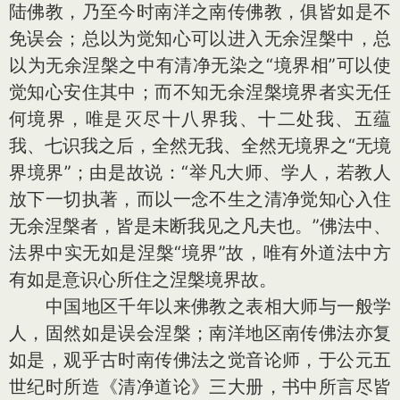
陆佛教，乃至今时南洋之南传佛教，俱皆如是不
免误会；总以为觉知心可以进入无余涅槃中，总
以为无余涅槃之中有清净无染之“境界相”可以使
觉知心安住其中；而不知无余涅槃境界者实无任
何境界，唯是灭尽十八界我、十二处我、五蕴
我、七识我之后，全然无我、全然无境界之“无境
界境界”；由是故说：“举凡大师、学人，若教人
放下一切执著，而以一念不生之清净觉知心入住
无余涅槃者，皆是未断我见之凡夫也。”佛法中、
法界中实无如是涅槃“境界”故，唯有外道法中方
有如是意识心所住之涅槃境界故。
中国地区千年以来佛教之表相大师与一般学
人，固然如是误会涅槃；南洋地区南传佛法亦复
如是，观乎古时南传佛法之觉音论师，于公元五
世纪时所造《清净道论》三大册，书中所言尽皆