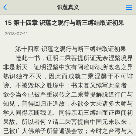
识蕴真义
15 第十四章 识蕴之观行与断三缚结取证初果
2018-07-11
第十四章 识蕴之观行与断三缚结取证初果
造此一书，证明二乘菩提所证无余涅槃境界
非是断灭，证明涅槃中实有阿赖耶识所改名之异
熟识独存不灭，因此而成就二乘涅槃于不可诽
谤、不被毁坏之胜境中；书末复又续写此章者，
欲令当今已被严重误传之二乘菩提解脱道行门与
知见，普得回归正道故，亦欲令大乘诸多大师与
学人同得亲断我见、同得亲断三缚结而证声闻初
果故。所以者何？谓二乘菩提自中国元末以来，
已被广大佛弟子所普遍误会故；今时之台湾与大