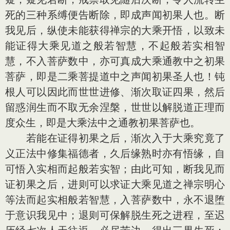
死的三种系缚便告断除，即成声闻初果人也。断
我见后，纵使未能获得禅宗的大乘开悟，以致未
能证得大乘见道之般若智慧，不起般若实相智
慧，不入菩萨数中，亦可真成大乘通教中之初果
菩萨，即是二乘菩提道中之声闻初果圣人也！钝
根人可以因此而世世进修、渐次取证四果，然后
留惑润生而不取无余涅槃，世世以解脱道正理而
度众生，即是大乘法中之通教初果菩萨也。
若能在证得初果之后，渐次入于大乘究竟了
义正法中修集福德者，久后缘熟时亦有悟缘，自
可悟入实相而起般若实智；由此可知，断我见而
证初果之后，进则可以求证大乘见道之禅宗明心
等法而起实相般若智慧，入菩萨数中，永不退堕
于意识我见中；退则可保解脱生死之进程，至迟