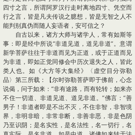
四寸之言，所谓阿罗汉行走时离地四寸、凭空而
行之言，皆是凡夫传说之臆想，皆是无智之人不
能判别真伪而随人妄语者，安可信之？
自古以来，诸方大师与诸学人，常有如斯等
事：即是经中所说“非道见道，道见非道”。意谓
新学菩萨往往于非道而见为正道，或于正道而见
为非道，即如正觉同修会中历次退失之人，皆此
类人也。如《大方等大集经》〈虚空目分弥勒
品〉第三所载：【尔时弥勒菩萨即于佛前，心念
说偈，问于如来：“非有途路，而有轮转；如来亦
不住一切道、非道见道、道见非道。”佛言：“善
男子！非道者即是不出不灭，不住非智，非智境
界，非明非暗，非常非断，非善非恶，非是色阴
乃至识阴；是名实性，是名法性，名一切行，名
真实际，是名非道。如是中道，诸佛如来转于法