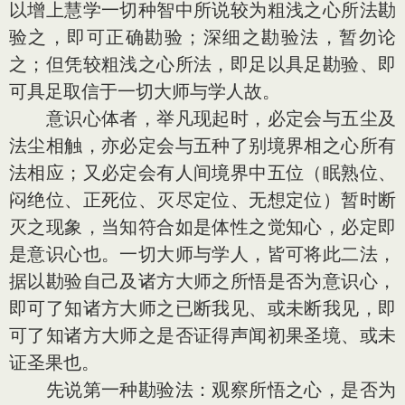
以增上慧学一切种智中所说较为粗浅之心所法勘
验之，即可正确勘验；深细之勘验法，暂勿论
之；但凭较粗浅之心所法，即足以具足勘验、即
可具足取信于一切大师与学人故。
意识心体者，举凡现起时，必定会与五尘及
法尘相触，亦必定会与五种了别境界相之心所有
法相应；又必定会有人间境界中五位（眠熟位、
闷绝位、正死位、灭尽定位、无想定位）暂时断
灭之现象，当知符合如是体性之觉知心，必定即
是意识心也。一切大师与学人，皆可将此二法，
据以勘验自己及诸方大师之所悟是否为意识心，
即可了知诸方大师之已断我见、或未断我见，即
可了知诸方大师之是否证得声闻初果圣境、或未
证圣果也。
先说第一种勘验法：观察所悟之心，是否为