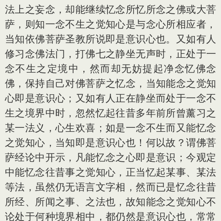
法上之妄念，却能继续忆念所忆所念之佛或大菩
萨，则知一念不生之觉知心是与念心所相应者，
当知依佛菩萨圣教所说即是意识心也。又如有人
修习念佛法门，打佛七之静坐无声时，正处于一
念不生之定境中，然而却无妨提起净念忆佛念
佛，保持自己对佛菩萨之忆念，当知能念之觉知
心即是意识心；又如有人正在静坐而处于一念不
生之境界中时，忽然忆起往昔多年前所曾薰习之
某一法义，心生欢喜；如是一念不生而又能忆念
之觉知心，当知即是意识心也！何以故？谓佛菩
萨经论中开示，凡能忆念之心即是意识；今观定
中能忆念往昔事之觉知心，正当忆起某事、某法
等法，虽然仍无语言文字相，然而已是忆念往昔
所经、所闻之事、之法也，故知能念之觉知心不
论处于何种境界相中，都仍然是意识心也，常常