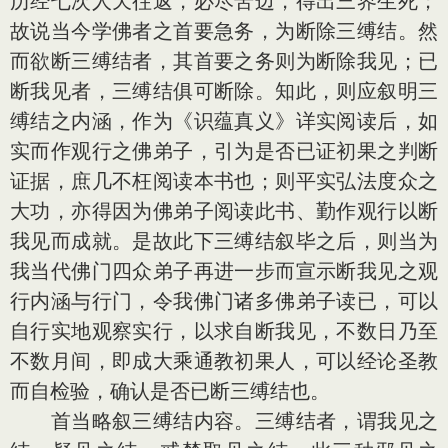
历经七次人天往返，必尽苦边，得出三界生死；
故说当今学佛者之首要急务，为断除三缚结。然
而欲断三缚结者，其首要之务则为断除我见；已
断我见者，三缚结俱可断除。知此，则应叙明三
缚结之内涵，作为《识蕴真义》详实阅读后，如
实而作观行之佛弟子，引为是否已证初果之判断
证据，庶几不枉阅读本书也；则平实弘法度众之
大功，亦得因为佛弟子阅读此书、勤作观行以断
我见而成就。是故此下三缚结叙毕之后，则当为
我当代佛门四众弟子再进一步而宣示断我见之观
行内涵与行门，令我佛门诸多佛弟子读已，可以
自行实地观察实行，以求自断我见，不数日乃至
不数月间，即成大乘通教初果人，可以经论圣教
而自检验，确认是否已断三缚结也。
首当略叙三缚结内容。三缚结者，谓我见之