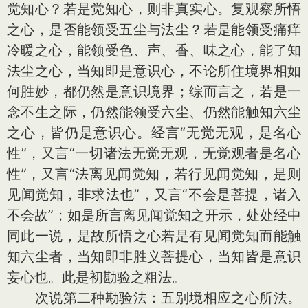
觉知心？若是觉知心，则非真实心。复观察所悟
之心，是否能领受五尘与法尘？若是能领受痛痒
冷暖之心，能领受色、声、香、味之心，能了知
法尘之心，当知即是意识心，不论所住境界相如
何胜妙，都仍然是意识境界；综而言之，若是一
念不生之际，仍然能领受六尘、仍然能触知六尘
之心，皆仍是意识心。经言“无觉无观，是名心
性”，又言“一切诸法无觉无观，无觉观者是名心
性”，又言“法离见闻觉知，若行见闻觉知，是则
见闻觉知，非求法也”，又言“不会是菩提，诸入
不会故”；如是所言离见闻觉知之开示，处处经中
同此一说，是故所悟之心若是有见闻觉知而能触
知六尘者，当知即非胜义菩提心，当知皆是意识
妄心也。此是初勘验之粗法。
次说第二种勘验法：五别境相应之心所法。