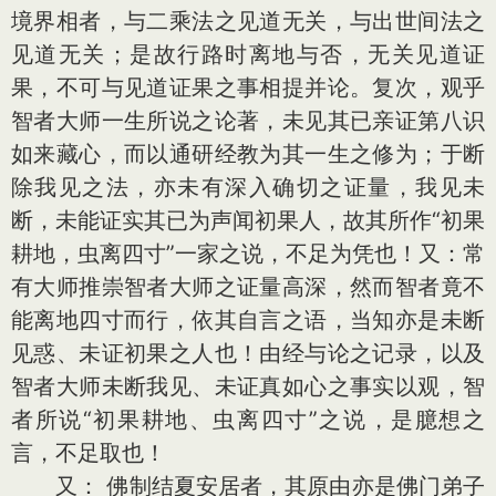
境界相者，与二乘法之见道无关，与出世间法之
见道无关；是故行路时离地与否，无关见道证
果，不可与见道证果之事相提并论。复次，观乎
智者大师一生所说之论著，未见其已亲证第八识
如来藏心，而以通研经教为其一生之修为；于断
除我见之法，亦未有深入确切之证量，我见未
断，未能证实其已为声闻初果人，故其所作“初果
耕地，虫离四寸”一家之说，不足为凭也！又：常
有大师推崇智者大师之证量高深，然而智者竟不
能离地四寸而行，依其自言之语，当知亦是未断
见惑、未证初果之人也！由经与论之记录，以及
智者大师未断我见、未证真如心之事实以观，智
者所说“初果耕地、虫离四寸”之说，是臆想之
言，不足取也！
又： 佛制结夏安居者，其原由亦是佛门弟子