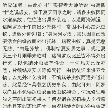
所应知者；由此亦可证实智者大师所说“虫离四
寸”之说虚妄。缘于夏天雨季之时，诸多虫蚁因雨
水灌巢故，往往逃出巢外乱走，以避雨淹潮湿；
诸阿罗汉于午前出外托钵时，常因不小心踏死虫
蚁，遭致外道讥嘲：“身为阿罗汉，却只因自己想
要活命的缘故而外出托钵、踏死虫蚁，真是无慈
无悲。”由是缘故， 佛制结夏安居之事，规定夏
天三个月雨季来临时，诸阿罗汉比丘皆不得外出
行乞，以免踏死虫蚁等性命；一切凡夫比丘亦
然，皆须结夏安居静修梵行，由信徒送来供养食
物，以免外出乞食时，不慎踏杀虫蚁而遭外道诽
谤。此是经律具载之历史事实，由此可知：阿罗
汉尚且不免误踩虫蚁而致虫蚁殒命，何况修证粗
浅之声闻出家初果人？何况诸在家初果人？行路
时尚且不能离地四寸，何况耕地之时能令虫蚁离