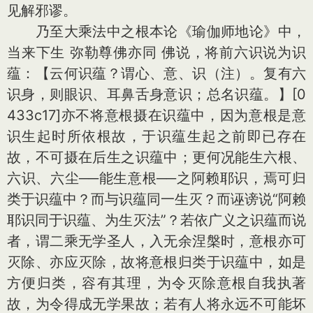
见解邪谬。
乃至大乘法中之根本论《瑜伽师地论》中，
当来下生 弥勒尊佛亦同 佛说，将前六识说为识
蕴：【云何识蕴？谓心、意、识（注）。复有六
识身，则眼识、耳鼻舌身意识；总名识蕴。】[0
433c17]亦不将意根摄在识蕴中，因为意根是意
识生起时所依根故，于识蕴生起之前即已存在
故，不可摄在后生之识蕴中；更何况能生六根、
六识、六尘──能生意根──之阿赖耶识，焉可归
类于识蕴中？而与识蕴同一生灭？而诬谤说“阿赖
耶识同于识蕴、为生灭法”？若依广义之识蕴而说
者，谓二乘无学圣人，入无余涅槃时，意根亦可
灭除、亦应灭除，故将意根归类于识蕴中，如是
方便归类，容有其理，为令灭除意根自我执著
故，为令得成无学果故；若有人将永远不可能坏