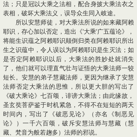
法；只是冠以大乘之法相，配合身披大乘法衣之
表相，破坏大乘法义，误导众生同入岐途。
所以安慧师徒，对大乘法所说的如来藏阿赖
耶识，存心加以否定，造出《‘大乘’广五蕴论》，
将能生识蕴之阿赖耶识颠倒归类在阿赖耶识所出
生之识蕴中，令人误以为阿赖耶识是生灭法；如
是否定阿赖耶识以后，大乘法的胜妙处就消失
了，他们就可以理直气壮与证悟的大乘法师一较
短长。安慧的弟子慧藏法师，更因为继承了安慧
法师否定大乘法的思惟，所以更大胆的写出了
《破大乘论》七百颂，诽谤大乘法；由此缘故，
圣玄奘菩萨鉴于时机紧急，不得不在短短的两天
时间内，写出了《破恶见论》（亦名《制恶见
论》）一千六百颂，破斥安慧法师与慧藏（慧
藏、梵音为般若趜多）法师的邪说。