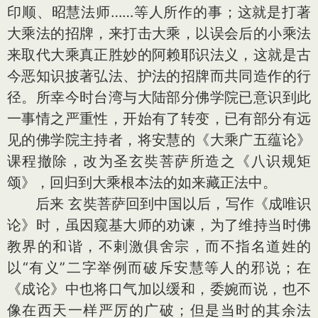
印顺、昭慧法师……等人所作的事；这就是打著
大乘法的招牌，来打击大乘，以误会后的小乘法
来取代大乘真正胜妙的阿赖耶识法义，这就是古
今恶知识披著弘法、护法的招牌而共同造作的行
径。所幸今时台湾与大陆部分佛学院已意识到此
一事情之严重性，开始有了转变，已有部分有远
见的佛学院主持者，将安慧的《大乘广五蕴论》
课程撤除，改为圣玄奘菩萨所造之《八识规矩
颂》，回归到大乘根本法的如来藏正法中。
后来 玄奘菩萨回到中国以后，写作《成唯识
论》时，虽因窥基大师的劝谏，为了维持当时佛
教界的和谐，不剌激俱舍宗，而不指名道姓的
以“有义”二字举例而破斥安慧等人的邪说；在
《成论》中也将口气加以缓和，委婉而说，也不
像在西天一样严厉的广破；但是当时的其余法