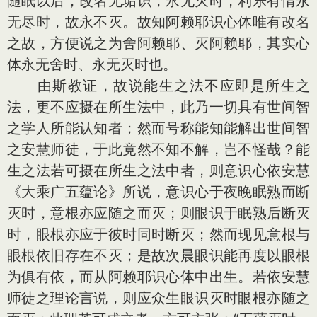
随眠以后，改名无垢识，永无灭时，利乐有情永
无尽时，故永不灭。故知阿赖耶识心体唯有改名
之故，方便说之为舍阿赖耶、灭阿赖耶，其实心
体永无舍时、永无灭时也。
由斯教证，故说能生之法不应即是所生之
法，更不应摄在所生法中，此乃一切具有世间智
之学人所能认知者；然而号称能知能解出世间智
之安慧师徒，于此竟然不知不解，岂不怪哉？能
生之法若可摄在所生之法中者，则意识心依安慧
《大乘广五蕴论》所说，意识心于夜晚眠熟而断
灭时，意根亦应随之而灭；则眼识于眠熟后断灭
时，眼根亦应于彼时同时断灭；然而现见意根与
眼根依旧存在不灭；是故次晨眼识能再度以眼根
为俱有依，而从阿赖耶识心体中出生。若依安慧
师徒之理论言说，则应众生眼识灭时眼根亦随之