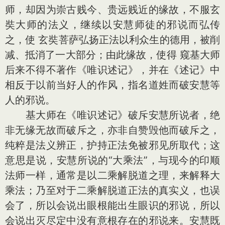
师，却因为崇古贱今、贵远贱近的缘故，不服玄
奘大师的法义，继续以安慧师徒的邪说而弘传
之，使 玄奘菩萨弘扬正法以利众生的德用，被削
减、抵消了一大部分；由此缘故，使得 窥基大师
后来不得不著作《唯识述记》，并在《述记》中
相反于以前当好人的作风，指名道姓而破安慧等
人的邪说。
基大师在《唯识述记》破斥安慧所说者，绝
非无缘无故而破斥之，亦非自赞毁他而破斥之，
纯粹是法义辨正，护持正法免被邪见所取代；这
意思是说，安慧所说的“大乘法”，与现今的印顺
法师一样，通常是以二乘解脱道之理，来解释大
乘法；乃至对于二乘解脱道正法的真实义，也误
会了，所以会说出眼根能出生眼识的邪说，所以
会说出灭尽定中没有意根存在的邪说来。安慧既