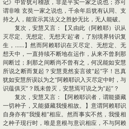
记》中皆犹可稽故，非是平实一家之说也；亦可
谓非唯 玄奘一家之说也，千余年后犹有认同、支
持之人，能宣示其法义之胜妙无比，无人能破。
复次，安慧又言：【又由此（阿赖耶）识从
灭尽定、无想定、无想天‘起’者，了别境界转识复
生，……】然而阿赖耶识在灭尽定、无想定、无
想天中，一直持续不断地在运作，从来不曾刹那
间断过；刹那之间断尚不曾有之，何况能如安慧
所说之断而复起？安慧竟然妄言彼“起”字！岂真
犹如安慧所误以为之“阿赖耶识入灭尽定中时，与
识蕴俱灭”？既未曾灭，安慧焉可说之为“起”？
复次，安慧又言：【阿赖耶识者，谓能摄藏
一切种子，又能摄藏我慢相故。】意谓阿赖耶识
自身亦有“我慢相”相应。然而事实不然，我慢相
之种子现行时，唯是意根与意识相应，不与阿赖