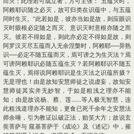
而灭；此理若可成立者，方可主张：“五蕴灭时，
阿赖耶识随之必灭，故可归类在识蕴中，与五蕴
同时生灭。”此若如是，彼亦当如是故，则应眼识
灭时眼根必定随之而灭、意识灭时意根亦随之而
灭。彼若不得如是，则此亦必定不得如是故，则
阿罗汉灭尽五蕴而入无余涅槃时，阿赖耶──异熟
识──必定不随五蕴而灭，焉可谤之为生灭法？焉
可谤阿赖耶识必随五蕴生灭？若阿赖耶识不随五
蕴生灭，焉得说阿赖耶识是生灭法之识蕴所摄？
无是理也！由是故知安慧师徒之说虚妄，故知安
慧师徒其实并无妙智，于如是粗浅之理亦不能
知；由是故说杨、蔡、莲……等人极无智慧，连
此粗浅道理亦不能知，更食已死千余年之安慧法
师余唾，引为教证以破正法，贻笑大方；故说玄
奘菩萨与 窥基菩萨于《成论》及《述记》中，摧