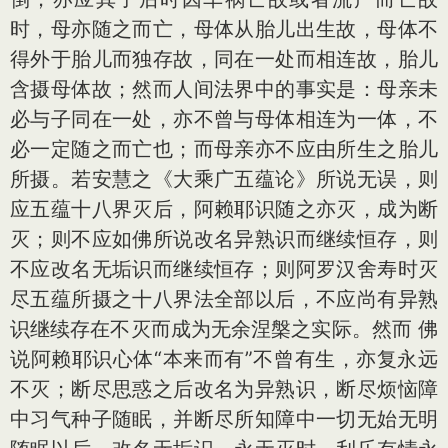
时，母亦随之而亡，母体从胎儿出生故，母体不
得外于胎儿而独存故，同在一处而相连故，胎儿
含摄母体故；然而人间法界中的事实是：母亲未
必与子同在一处，亦不曾与母体相连为一体，不
必一定随之而亡也；而母亲亦不应由所生之胎儿
所摄。若安慧之《大乘广五蕴论》所说无误，则
应五蕴十八界灭后，阿赖耶识随之亦灭，成为断
灭；则不应如佛所说改名异熟识而继续恒存，则
不应改名无垢识而继续恒存；则阿罗汉舍寿时灭
尽五蕴所摄之十八界法全部以后，不应尚有异熟
识继续存在不灭而成为无余涅槃之实际。然而 佛
说阿赖耶识心体“本来而有”不曾有生，亦复永远
不灭；断尽思惑之后改名为异熟识，断尽烦恼障
中习气种子随眠，并断尽所知障中一切无始无明