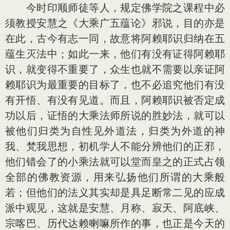
今时印顺师徒等人，规定佛学院之课程中必
须教授安慧之《大乘广五蕴论》邪说，目的亦是
在此，古今有志一同，故意将阿赖耶识归纳在五
蕴生灭法中；如此一来，他们有没有证得阿赖耶
识，就变得不重要了，众生也就不需要以亲证阿
赖耶识为最重要的目标了，也不必追究他们有没
有开悟、有没有见道。而且，阿赖耶识被否定成
功以后，证悟的大乘法师所说的胜妙法，就可以
被他们归类为自性见外道法，归类为外道的神
我、梵我思想，初机学人不能分辨他们的正邪，
他们错会了的小乘法就可以堂而皇之的正式占领
全部的佛教资源，用来弘扬他们所谓的大乘般
若；但他们的法义其实却是具足断常二见的应成
派中观见，这就是安慧、月称、寂天、阿底峡、
宗喀巴、历代达赖喇嘛所作的事，也正是今天的