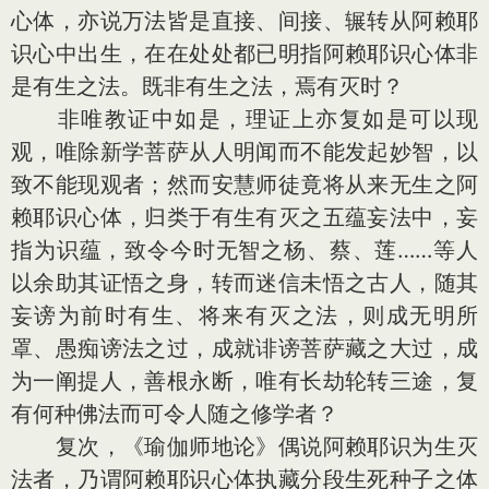
心体，亦说万法皆是直接、间接、辗转从阿赖耶
识心中出生，在在处处都已明指阿赖耶识心体非
是有生之法。既非有生之法，焉有灭时？
非唯教证中如是，理证上亦复如是可以现
观，唯除新学菩萨从人明闻而不能发起妙智，以
致不能现观者；然而安慧师徒竟将从来无生之阿
赖耶识心体，归类于有生有灭之五蕴妄法中，妄
指为识蕴，致令今时无智之杨、蔡、莲……等人
以余助其证悟之身，转而迷信未悟之古人，随其
妄谤为前时有生、将来有灭之法，则成无明所
罩、愚痴谤法之过，成就诽谤菩萨藏之大过，成
为一阐提人，善根永断，唯有长劫轮转三途，复
有何种佛法而可令人随之修学者？
复次，《瑜伽师地论》偶说阿赖耶识为生灭
法者，乃谓阿赖耶识心体执藏分段生死种子之体