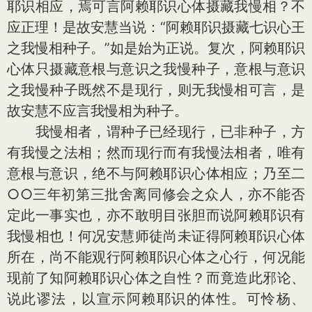
耶识相应，焉可言阿赖耶识心体摄藏我慢相？不
应正理！是故安慧当说：“阿赖耶识摄藏七识心王
之我慢相种子。”如是始为正说。复次，阿赖耶识
心体只摄藏意根与意识之我慢种子，意根与意识
之我慢种子既然不是现行，则无我慢相可言，是
故安慧不应言我慢相为种子。
我慢相者，谓种子已经现行，已非种子，方
有我慢之法相；然而现行而有我慢法相者，唯有
意根与意识，绝不与阿赖耶识心体相应；乃至二
○○三年初第三批舍离同修会之众人，亦不能否
定此一事实也，亦不敢明目张胆而说阿赖耶识有
我慢相也！何况安慧师徒尚未证得阿赖耶识心体
所在，尚不能观行阿赖耶识心体之心行，何况能
现前了知阿赖耶识心体之自性？而竟造此邪论、
说此谬法，以宣示阿赖耶识的体性。可怜杨、