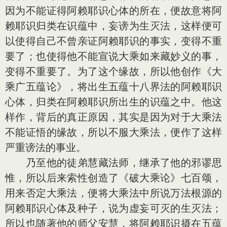
因为不能证得阿赖耶识心体的所在，便故意将阿
赖耶识归类在识蕴中，妄谤为生灭法，这样便可
以使得自己不曾亲证阿赖耶识的事实，变得不重
要了；也使得他不能宣说大乘如来藏妙义的事，
变得不重要了。为了这个缘故，所以他创作《大
乘广五蕴论》，将出生五蕴十八界法的阿赖耶识
心体，归类在阿赖耶识所出生的识蕴之中。他这
样作，背后的真正原因，其实是因为对于大乘法
不能证悟的缘故，所以不服大乘法，便作了这样
严重谤法的事业。
乃至他的徒弟慧藏法师，继承了他的邪谬思
惟，所以后来索性创造了《破大乘论》七百颂，
用来否定大乘法，便将大乘法中所说万法根源的
阿赖耶识心体及种子，说为虚妄可灭的生灭法；
所以也随著他的师父安慧，将阿赖耶识摄在五蕴