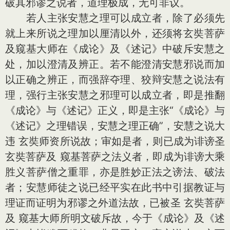
破其邪谬之说者，道理极成，无可非议。
若人主张安慧之理可以成立者，除了必须先
就上来所说之理加以厘清以外，还须将玄奘菩萨
及窥基大师在《成论》及《述记》中破斥安慧之
处，加以澄清及辨正。若不能澄清安慧邪说而加
以正确之辨正，而强辞夺理、狡辩安慧之说法有
理，强行主张安慧之邪理可以成立者，即是推翻
《成论》与《述记》正义，即是主张“《成论》与
《述记》之理错误，安慧之理正确”，安慧之说大
违 玄奘师资所说故；审如是者，则已成为诽谤圣
玄奘菩萨及 窥基菩萨之法义者，即成为诽谤大乘
胜义菩萨僧之重罪，亦是胜妙正法之谤法、破法
者；安慧师徒之说已经平实在此书中引据教证与
理证而证明为邪谬之外道法故，已被圣 玄奘菩萨
及 窥基大师所明文破斥故，今于《成论》及《述