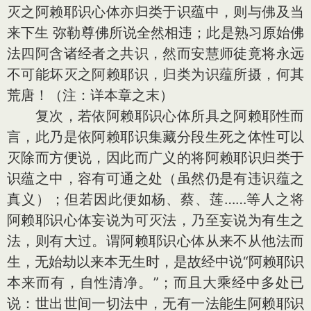
灭之阿赖耶识心体亦归类于识蕴中，则与佛及当
来下生 弥勒尊佛所说全然相违；此是熟习原始佛
法四阿含诸经者之共识，然而安慧师徒竟将永远
不可能坏灭之阿赖耶识，归类为识蕴所摄，何其
荒唐！（注：详本章之末）
复次，若依阿赖耶识心体所具之阿赖耶性而
言，此乃是依阿赖耶识集藏分段生死之体性可以
灭除而方便说，因此而广义的将阿赖耶识归类于
识蕴之中，容有可通之处（虽然仍是有违识蕴之
真义）；但若因此便如杨、蔡、莲……等人之将
阿赖耶识心体妄说为可灭法，乃至妄说为有生之
法，则有大过。谓阿赖耶识心体从来不从他法而
生，无始劫以来本无生时，是故经中说“阿赖耶识
本来而有，自性清净。”；而且大乘经中多处已
说：世出世间一切法中，无有一法能生阿赖耶识