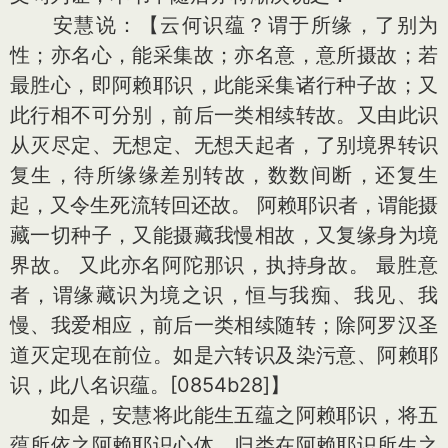
安慧说：【云何识蕴？谓于所缘，了别为
性；亦名心，能采集故；亦名意，意所摄故；若
最胜心，即阿赖耶识，此能采集诸行种子故；又
此行相不可分别，前后一类相续转故。又由此识
从灭尽定、无想定、无想天起者，了别境界转识
复生，待所缘缘差别转故，数数间断，还复生
起，又令生死流转回还故。 阿赖耶识者，谓能摄
藏一切种子，又能摄藏我慢相故，又复缘身为境
界故。 又此亦名阿陀那识，执持身故。 最胜意
者，谓缘藏识为境之识，恒与我痴、我见、我
慢、我爱相应，前后一类相续随转；除阿罗汉圣
道灭定现在前位。如是六转识及染污意、阿赖耶
识，此八名识蕴。[0854b28]】
如是，安慧将此能生五蕴之阿赖耶识，将五
蕴所依之阿赖耶识心体，归类在阿赖耶识所生之