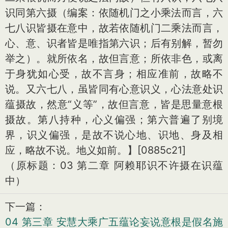
识同第六摄（编案：依随机门之小乘法而言，六
七八识皆摄在意中，故若依随机门二乘法而言，
心、意、识者皆是唯指第六识；后有别解，暂勿
举之）。就所依名，故但言意；所依非色，或离
于身犹如心受，故不言身；相应准前，故略不
说。又六七八，虽皆同有心意识义，心法意处识
蕴摄故，然意“义等”，故但言意，皆是思量意根
摄故。第八持种，心义偏强；第六普遍了别境
界，识义偏强，是故不说心地、识地、身及相
应，略故不说。地义如前。】[0885c21]
（原标题：03 第二章 阿赖耶识不许摄在识蕴
中）
下一篇：
04 第三章 安慧大乘广五蕴论妄说意根是假名施