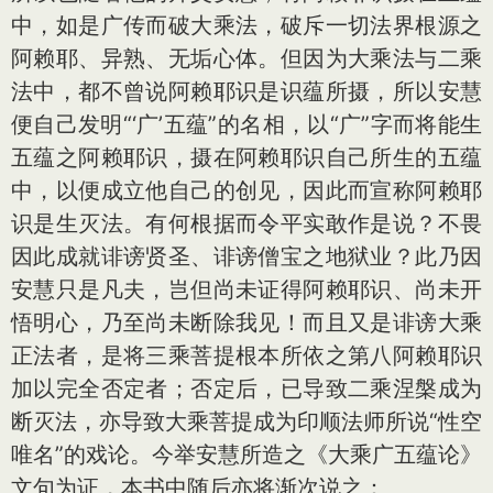
中，如是广传而破大乘法，破斥一切法界根源之
阿赖耶、异熟、无垢心体。但因为大乘法与二乘
法中，都不曾说阿赖耶识是识蕴所摄，所以安慧
便自己发明“‘广’五蕴”的名相，以“广”字而将能生
五蕴之阿赖耶识，摄在阿赖耶识自己所生的五蕴
中，以便成立他自己的创见，因此而宣称阿赖耶
识是生灭法。有何根据而令平实敢作是说？不畏
因此成就诽谤贤圣、诽谤僧宝之地狱业？此乃因
安慧只是凡夫，岂但尚未证得阿赖耶识、尚未开
悟明心，乃至尚未断除我见！而且又是诽谤大乘
正法者，是将三乘菩提根本所依之第八阿赖耶识
加以完全否定者；否定后，已导致二乘涅槃成为
断灭法，亦导致大乘菩提成为印顺法师所说“性空
唯名”的戏论。今举安慧所造之《大乘广五蕴论》
文句为证，本书中随后亦将渐次说之：