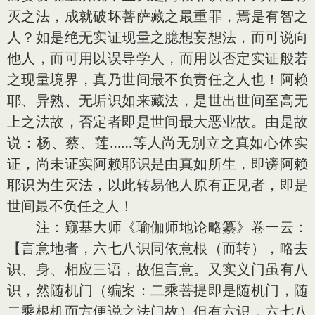
灭之法，成就破坏菩萨藏之最重罪，焉是有智之
人？如是绝无实证现量之臆想妄想法，而可说向
他人，而可用以误导学人，而用以否定实证般若
之现量境界，真乃世间最不负责任之人也！阿赖
耶、异熟、无垢识如来藏法，是世出世间至高无
上之法故，否定者即是世间最大恶业故。由是故
说：杨、蔡、莲……等人尚无别立之真如心体实
证，尚未证实阿赖耶识是由真如所生，即谤阿赖
耶识为生灭法，以此转易他人原有正见者，即是
世间最不负任之人！
注：窥基大师《瑜伽师地论略纂》卷一云：
【言意地者，六七八识同依意根（而转），略去
识、身、相应三语，故但言意。又实义门虽有八
识，然随机门（编案：二乘菩提即是随机门，随
二乘根机而方便说之法门故）但有六识，六七八