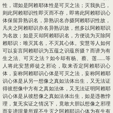
性，谓如是阿赖耶体性是可灭之法；灭我执已，
则此阿赖耶识性即灭而不存，即将此阿赖耶识心
体保留异熟识名，异熟识名亦摄阿赖耶识性故，
凡夫之阿赖耶识亦名异熟识故，然多以阿赖耶识
为名故；如是灭却阿赖耶识名，方便说为灭除阿
赖耶识：唯灭其名，不灭其心体。安慧等人如何
可以妄言阿赖耶识为五蕴之识蕴所摄？而谤为有
生之法、可灭之法？如今却有杨、蔡、莲……等
人将此安慧师徒之邪论，取来否定阿赖耶识心
体，妄称阿赖耶识心体是可灭之法，妄称阿赖耶
识心体是从另一想像之真如法体出生，又无法证
得彼想像中方有之真如法体，又无法证明阿赖耶
识心体是从彼想像之真如法体出生，如是违教悖
理，复无实证之情况下，竟敢大胆以想像之邪理
而妄谤现量所观不生灭之阿赖耶识心体为有生有