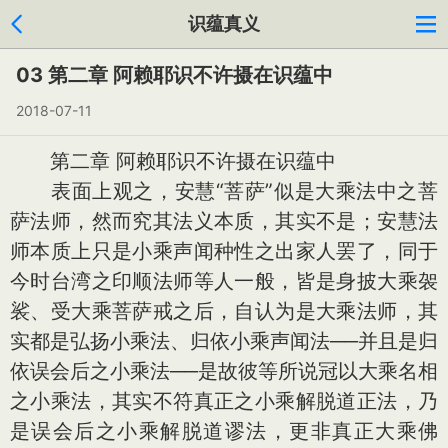
识蕴真义
03 第二章 阿赖耶识不许摄在识蕴中
2018-07-11
第二章 阿赖耶识不许摄在识蕴中
表面上观之，安慧“菩萨”似是大乘法中之菩
萨法师，然而究其法义本质，其实不是；安慧法
师本质上只是小乘声闻种性之出家人罢了，同于
今时台湾之印顺法师等人一般，皆是身披大乘袈
裟、受大乘菩萨戒之后，自认为是大乘法师，其
实都是弘扬小乘法、归依小乘声闻法──并且是归
依误会后之小乘法──是故彼等所说冠以大乘名相
之小乘法，其实不符真正之小乘解脱道正法，乃
是误会后之小乘解脱道谬法，更非真正大乘佛