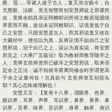
蔡、莲……等诸人迷于古人，复又崇古贱今，自
无慧眼、法眼，竟无智慧简别安慧师徒之邪谬所
在，竟将余助其亲证阿赖耶识所得之般若现观境
界置而不顾，迷信未证阿赖耶识、证境更低于自
己之安慧，只因安慧是古人，而其邪说复又收在
大藏经中，便信以为真，反将证境不如自己之安
慧邪说，冠于自己之上，误认为真实说，将安慧
邪见之《大乘广五蕴论》取为教材而教导随学之
人；竟将玄奘师资所已破斥之安慧邪说，取来否
定余之正法，诚不知彼等甫离同修会时所谓更高
于余之证量何在！岂真欲与 玄奘师资互别苗头
耶？其心态殊难理解也！
安慧又言：【复有十八界，谓眼界、色界、
眼识界，耳界、声界、耳识界，鼻界、香界、鼻
识界，舌界、味界、舌识界，身界、触界、身识