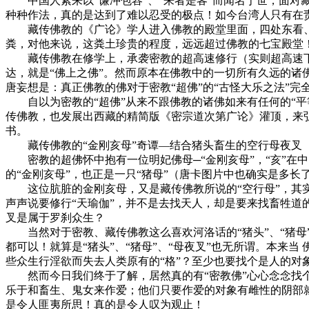
中国人素来以“谦冲包容”、“来者是客”而闻名于世，面对藏
种种作法，真的是达到了难以忍受的极点！如今台湾人只有在
藏传佛教的《广论》学人进入佛教的殿堂里面，四处东看、西
粪，对他来说，这粪土珍贵的程度，远远超过佛教的七宝殿堂
藏传佛教在修学上，承袭密教的超高速修行（实则超高速下堕
达，就是“佛上之佛”。然而原本在佛教中的一切所有久远的
唐妄想是：真正佛教的佛对于密教“超佛”的“古怪大乐之法”
自以为密教的“超佛”从来不跟佛教的诸佛如来有任何的“平等”，
传佛教，也发展出西藏的精简版《密宗道次第广论》灌顶，来
书。
藏传佛教的“金刚亥母”奇谭—结合猪头畜生的空行母夜叉
密教的超佛怀中抱有一位明妃佛母─“金刚亥母”，“亥”在中
的“金刚亥母”，也正是一只“猪母”（唐卡图片中也确实是多长
这位肮脏的金刚亥母，又是藏传佛教所说的“空行母”，其实
声声说要修行“天瑜伽”，并不是去找天人，却是要来找畜牲道
叉是属于罗刹众生？
当然对于密教、藏传佛教这么喜欢河洛话的“猪头”、“猪母
都可以！就算是“猪头”、“猪母”、“母夜叉”也无所谓。本来
些众生行淫欲而失去人类原有的“格”？至少也要找个是人的对
然而今日我们终于了解，居然真的有“密教佛”心心念念找个“
乐于和畜生、鬼女来作爱；他们只要作爱的对象有雌性的阴部
是令人匪夷所思！真的是令人叹为观止！