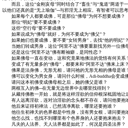
而且，这位“金刚亥母”同时结合了“畜生”与“鬼道”两道于一
以他们还真的是“无上瑜伽”─与邪淫无上相应。有智者可以思
如果每个人都要成佛，可是那位“佛母”为何不想要成佛？
那位“明妃”要不要成佛？
这些“空行母”要不要成佛？
如果说成为“佛母”就好，为何不要成为“佛父”？
如果她们也要成佛，要不要“女转男身”，去找“他的明妃”
当她们转成男身，这位“阿里不达”佛要重新找另外一位佛
还是这位“阿里不达”佛有断袖癖，是同性恋？
如果佛母一直在变动，这和究竟果地佛法的觉悟有何关系
变成了有无量多的“佛母”，都要来和“阿里不达”佛来上床
佛果是法身佛，无形无相，请问祂的无形无相的佛母是谁
佛可以变化为男女身，请问什么时候，Adi-buddha会变成
请问这本初佛变成佛母相之后，她的佛父是谁？
两根互入的佛─在无量无边世界中去哪里找得到？
从藏传佛教一开始，就是将这样淫欲的信仰根深柢固地让迷
有人远离淫欲，连对治淫欲的念头都不存在，请问他要抱
他后来证得初禅法，已然清净离欲，哪里还要抱谁？
他往生初禅天的色界都是中性身，没有男女根，请问要抱
他怎么找，也找不到哪里有个色界身的人还要抱来抱去？
凡夫的人法界、天人法界都是如此了，何况是四圣法界？