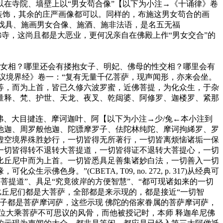
在寺院、墙壁上以“男女苟合像”【以下为小注→《十诵律》卷
到此结束】来装饰，其余的庄严画像都可以。同样的，布施这男女苟合的画
戏具、施画男女合像、施酒、施非法语，是名五无福
”的画像供奉在佛寺，这尚且都是大恶业，更何况亲自在佛殿上作“男女交合”的
女相？哪里还会有搂抱女子、明妃、佛母的性交相？哪里会有
议境界经》卷一：“复有无量千亿菩萨，现声闻形，亦来会坐。
等，而为上首，皆已久修六波罗蜜，近佛菩提，为化众生，于杂
量释、梵、护世、天龙、夜叉、乾闼婆、阿修罗、迦楼罗、紧那
、大目揵连、摩诃迦叶、阿【以下为小注→少/兔←本小注到
他迦、周罗般他迦、陀骠摩罗子、佉陀林纯陀、摩诃拘絺罗、罗
虚空境界殊胜妙行，一切皆得无所著行，一切皆离烦恼诸垢一保
一切皆得转不退转大菩提道，一切皆得证不退转大菩提心，一切
比丘尼中而为上首。一切皆悉具足善集诸妙白法，一切善入一切
”(CBETA, T09, no. 272, p. 317)从经典可
菩提道”、具足“究竟彼岸的方便智慧”、“都可现诸如来的一切
比丘尼们都是大菩萨，全部都是来示现的，都是接近“一切智
子都是菩萨摩诃萨，这些示现 佛陀的俗家眷属的菩萨摩诃萨，
位大乘菩萨不可思议的风骨，而他被授记时，本师 释迦牟尼佛