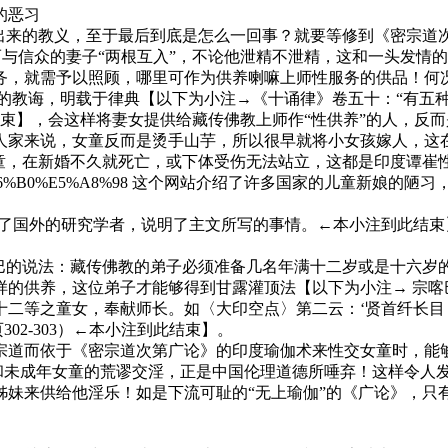
的恶习
来的教义，至于最后到底是怎么一回事？就要等修到《密宗道次
起而与信众的妻子“两根互入”，不论他泄精不泄精，这和一头发
务，就需予以照顾，哪里可作为供养喇嘛上师性服务的供品！何况
的教诲，明载于律典【以下为小注→《十诵律》卷五十：“有五
63)←本小注到此结束】，会这样将妻女提供给藏传佛教上师作“性供养”的人，
家来说，女童反而是烫手山芋，所以很早就将小女孩嫁人，这在
女童，在新婚不久就死亡，或下体受伤无法站立，这都是印度谭崔
%E7%AB%A5%E6%96%B0%E5%A8%98 这个网站介绍了许多国
kinderbraute.html 则说到了国外的研究学者，说明了主文所写的事
的说法：藏传佛教的弟子必须准备几名年满十二岁或是十六岁
样的供养，这位弟子才能够得到甘露灌顶法【以下为小注→ 宗喀
十二等之童女，奉献师长。如〈大印空点〉第二云：‘贤首纤长
02-303）←本小注到此结束】。
而依于《密宗道次第广论》的印度瑜伽术来性交女童时，能够“
样和未成年女童的荒谬交淫，正是中国伦理道德所唾弃！这样令人
姊妹来供给他淫乐！如是下流可耻的“无上瑜伽”的《广论》，只