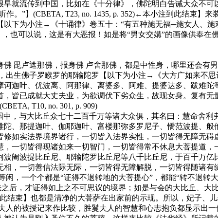
就流传到中国，比如在《十分律》，佛陀明白告诫大众不可以
】(CBETA, T23, no. 1435, p. 352)←本小注
【以下为小注→《十诵律》卷五十：“有五种施无福─施女人、施
22-24)←本小注到此结束】，也可以说，这是有大恶报！如是将“男女交媾
 毘卢遮那佛，报身佛 卢舍那佛，都是中性身，哪里还会有男
事，出生佛子罗睺罗的耶输陀罗【以下为小注→《大方广如来不思
摩诃迦叶、优波离、阿那律、离婆多、阿难、提婆达多、跋难陀
首，皆已成就大丈夫业，为欲调伏下劣众生，故现女身。复有无
, no. 301, p. 909)
中，与大比丘众七十二百千万等诸大众俱，其名曰：慧命舍利弗
难陀、那提迦叶、伽耶迦叶、富楼那弥多罗尼子、憍范波提、般
皆修如实法界境界诸行，一切皆入法界实性，一切皆得无障无碍
慧，一切皆得现诸如来一切智门，一切皆得常不休息大菩提道，
诃波阇波提比丘尼、耶输陀罗比丘尼等八千比丘尼，于百千万亿
信法际无际，一切皆得无障解脱，一切皆得随诸有缘，可化众生示佛色身。
闲，一个个都是“证得不退转地的大菩提心”，都能“转不退转大
法之后，才证得如上之不可思议的境界；如是与会的大比丘、大
到此结束】也都是清净的大菩萨在出家前的示现。所以，妃子、儿
夫人的被授记来作比较，胜鬘夫人的智慧和心志抱负都显示出一