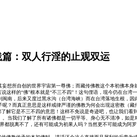
践篇：双人行淫的止观双运
就是其妄想所自创的世界宇宙第一尊佛；而藏传佛教这个本初佛本身
ha，直说这样的“佛”根本就是“不三不四”！这句俚语，现今仍在台
到闽南，后来又度过黑水沟（台湾海峡）而在台湾落地生根，因
子呢？而真正意思是这样戒律严谨的佛教为何会出现这密教（藏
乎都了解它是不三不四的意思！这样不免说是奇迹吧，也让我们看
】。当我们了解了所有诸佛都是一切平等、身心无不清净，如是
界都脱离不了，还有可能成为初果人吗？当然更不可能成为阿罗