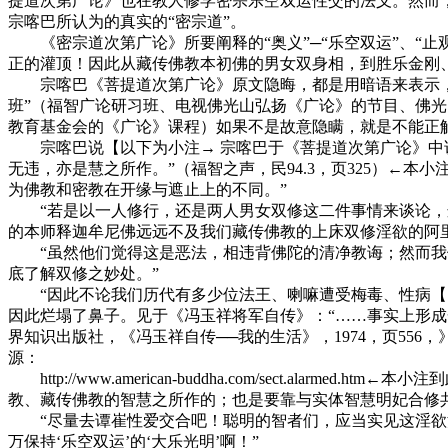
提道次第广论》也在教人修学密宗乐空双运性交的法义。然而
宗喀巴所认为的真实的“密宗道”。
《密宗道次第广论》所要阐释的“奥义”─“乐空双运”、“止
正的灌顶！因此从藏传佛教本初佛的男女双身相，到胜乐金刚
宗喀巴《菩提道次第广论》原文隐晦，都是用暗语来表示，若
班”（福智广论研习班、电视佛光山弘扬《广论》的节目、佛
教育基金会的《广论》课程）如果不是故意隐瞒，就是不能正
宗喀巴说【以下为小注→ 宗喀巴于《菩提道次第广论》中说
无违，亦是慧之所作。”（福智之声，民94.3，页325）←
为佛教和密教在开缘与遮止上的不同。”
“若是以一人修行，还是两人男女双修这二件事情来谈论，这
的本师释迦牟尼佛远远不及我们藏传佛教的上床双修淫欲的阿
“虽然他们觉得这是恶法，相违背佛陀的清净教诲；然而我们
底了解双修之妙处。”
“因此不论我们历代有多少位法王、喇嘛遭受梅毒、性病【以
因此烂塌了鼻子。见于《冯玉祥将军自传》：“……事实上形
界知识出版社，《冯玉祥自传──我的生活》，1974，页5
源：
http://www.american-buddha.com/sect
教、藏传佛教的智慧之所作的；也是要靠与实体智慧明妃合修
“尽量去谭崔性爱交合吧！聪明的智者们，应当实见这淫欲法
万保持‘乐空双运’的‘大乐光明’啊！”