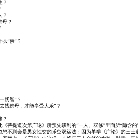
性？
？
人？
佛母？
？
么“佛”？
：
一切智”？
去找佛母，才能享受大乐”？
修？
菩提道次第广论》所预先谈到的“一人、双修”里面所“隐含的
也想不到会是男女性交的乐空双运法；因为单学《广论》的三士