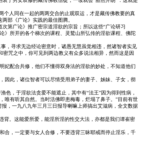
衷于男女双修的藏传佛教信徒，一读就会“豁然开朗”：这就是
这两个人同在一起的两两交合的止观双运，才是藏传佛教要的真
这两部《广论》实践的最佳图腾。
次第广论》推广密宗道淫欲的宗旨；所以这些“广论研习
广论》所开的各个梯次的课程、灵鹫山所弘传的淫欲课程、佛陀
事，寻求无边经论密意时，诸愚无慧虽觉相违，然诸智者实见
经典和密咒之中，你可见到两边教义有众多说法相异，然而这是因
明妃配合共修，他们不懂得双身法的淫欲的妙处，不知道他们
，因此，诸位智者可以尽情受用弟子的妻子、姊妹、子女，彻
渔色，于淫欲法贪爱不能遮止，其中有“法王”因为得到性病，
，唯有听其自然。当时活佛即患梅毒，烂塌了鼻子。”目前有世
矶时报，一九八九年三月三日报导喇嘛上师搞出艾滋病，全文数据
谭崔无上瑜伽无有违背。这能爱所爱，能淫所淫的性交大法，亦都是我们谭崔密
和合，一定要与女人合修，不要违背三昧耶戒而停止淫乐，千