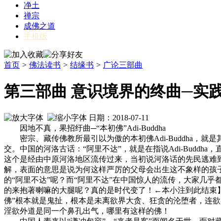
净土
禅宗
成佛之道
手机版
首页
>
佛法读书
>
结缘书
>
广论三部曲
第三部曲 意识境界的终曲─实
日期：2018-07-11
因地不真，果招纡曲─“本初佛”Adi-Buddha
密宗、藏传佛教所最引以为傲的本初佛Adi-Buddha，
交。中国的河洛古话：“阿里不达”，就是在指说Adi-Budd
这个是经由中原河洛地区流传过来，当初说河洛话的先民逃难
解，表面的意思是说为何这样严厉的父母会出生这不象样的孩
的“阿里不达”呢？而“阿里不达”在中国惊人的流传，大家几
的来抱著喇嘛的大腿呢？真的是时代变了！←本小注到此结束
佛”根本就是鬼扯，根本是未离欲界大贪、狂贪的沦堕者，连欲
淫欲外道是同一个鼻孔出气，哪里有这样的佛！