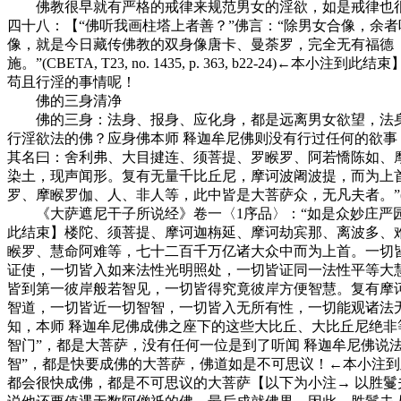
佛教很早就有严格的戒律来规范男女的淫欲，如是戒律也很早
四十八：【“佛听我画柱塔上者善？”佛言：“除男女合像，余者听作。”
像，就是今日藏传佛教的双身像唐卡、曼荼罗，完全无有福德
施。”(CBETA, T23, no. 1435, p. 363, b
苟且行淫的事情呢！
佛的三身清净
佛的三身：法身、报身、应化身，都是远离男女欲望，法身佛
行淫欲法的佛？应身佛本师 释迦牟尼佛则没有行过任何的欲
其名曰：舍利弗、大目揵连、须菩提、罗睺罗、阿若憍陈如、
染土，现声闻形。复有无量千比丘尼，摩诃波阇波提，而为上
罗、摩睺罗伽、人、非人等，此中皆是大菩萨众，无凡夫者。”(CBETA, T10
《大萨遮尼干子所说经》卷一〈1序品〉：“如是众妙庄严园
此结束】楼陀、须菩提、摩诃迦栴延、摩诃劫宾那、离波多、
睺罗、慧命阿难等，七十二百千万亿诸大众中而为上首。一切
证使，一切皆入如来法性光明照处，一切皆证同一法性平等大
皆到第一彼岸般若智见，一切皆得究竟彼岸方便智慧。复有摩
智道，一切皆近一切智智，一切皆入无所有性，一切能观诸法无相，一切善
知，本师 释迦牟尼佛成佛之座下的这些大比丘、大比丘尼绝非等
智门”，都是大菩萨，没有任何一位是到了听闻 释迦牟尼佛说
智”，都是快要成佛的大菩萨，佛道如是不可思议！←本小注
都会很快成佛，都是不可思议的大菩萨【以下为小注→ 以胜鬘