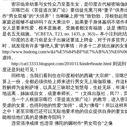
密宗临幸幼童与女性众乃至畜生女，是印度古代秘密瑜伽
宗喀巴在《菩提道次第广论》要信徒先熏习将“妻子”供养出
作“男女双修”的“大供养”！当喇嘛上师“性”致勃勃，淫根勃
家庭还能够不破碎吗？在大乘法中，如果妻子身体羸弱不堪作
女人是要来性爱，根本是施者、受施者都没有福德，这是 佛陀
是名五无福施。”(CBETA, T23, no. 1435, p. 3
印度的古老习俗是女子出嫁还要送上聘金，对于许多贫穷人
时，就发现有许多“惨绝人寰”的事情：许多十二岁就出嫁的
http://www.hudong.com/wiki/%E5%84%BF
虐待。
http://cat13333.blogspot.com/2010/11/
度还是到处可见！
同样地，当我们看到住在印度相邻的西藏“大宗师”，宗喀巴
算上一份，全都必须供给上师来进行男女无上瑜伽双修。作这
胜解师为金刚萨埵，以具足三昧耶之智慧母，生处无坏，年满
地远离，姊妹或自女，或妻奉师长。’”（文殊出版社，民77，页3
当一个人根据宗喀巴《菩提道次第广论》的教导，进入密宗道
受虐的女童，也得到他的性爱“加持”，成为“佛母”！所以这
之中！甚至宗喀巴还可以无耻地要求他的信众提供自身的妻女
能相信他们真的是佛教寺院吗？
违背清净戒律 也违背 佛陀的嘱咐作“男女苟合”之像