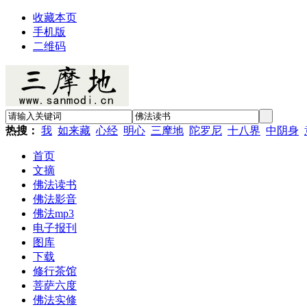
收藏本页
手机版
二维码
热搜：
我
如来藏
心经
明心
三摩地
陀罗尼
十八界
中阴身
首页
文摘
佛法读书
佛法影音
佛法mp3
电子报刊
图库
下载
修行茶馆
菩萨六度
佛法实修