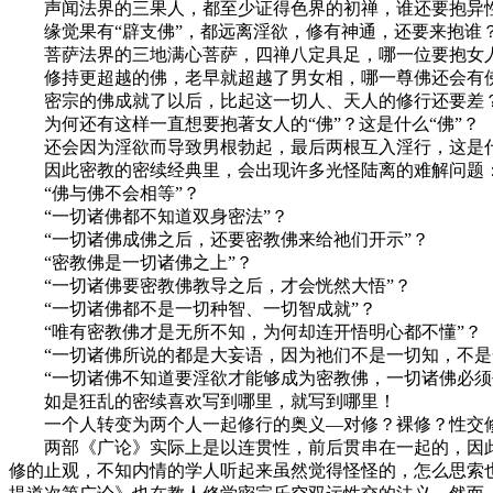
声闻法界的三果人，都至少证得色界的初禅，谁还要抱异
缘觉果有“辟支佛”，都远离淫欲，修有神通，还要来抱谁
菩萨法界的三地满心菩萨，四禅八定具足，哪一位要抱女
修持更超越的佛，老早就超越了男女相，哪一尊佛还会有
密宗的佛成就了以后，比起这一切人、天人的修行还要差
为何还有这样一直想要抱著女人的“佛”？这是什么“佛”？
还会因为淫欲而导致男根勃起，最后两根互入淫行，这是什
因此密教的密续经典里，会出现许多光怪陆离的难解问题
“佛与佛不会相等”？
“一切诸佛都不知道双身密法”？
“一切诸佛成佛之后，还要密教佛来给祂们开示”？
“密教佛是一切诸佛之上”？
“一切诸佛要密教佛教导之后，才会恍然大悟”？
“一切诸佛都不是一切种智、一切智成就”？
“唯有密教佛才是无所不知，为何却连开悟明心都不懂”？
“一切诸佛所说的都是大妄语，因为祂们不是一切知，不是
“一切诸佛不知道要淫欲才能够成为密教佛，一切诸佛必须
如是狂乱的密续喜欢写到哪里，就写到哪里！
一个人转变为两个人一起修行的奥义—对修？裸修？性交
两部《广论》实际上是以连贯性，前后贯串在一起的，因此《
修的止观，不知内情的学人听起来虽然觉得怪怪的，怎么思索