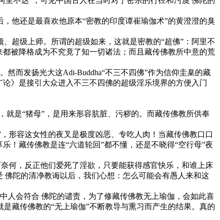
阿里不达”，可见中国古人在当时对于密宗的行径和污蔑 佛陀的
，他还是最喜欢他原本“密教的印度谭崔瑜伽术”的黄澄澄的臭
、超级上师。所谓的超级如来，这就是密教的“超佛”：阿里不
来都被降格成为不究竟了知一切诸法；而且藏传佛教所中意的荒
。
发扬光大这Adi-Buddha“不三不四佛”作为信仰圭臬的藏
广论》是接引大众进入不三不四佛的超级淫乐境界的方便入门
，就是“猪母”，是用来形容肮脏、污秽的。而藏传佛教所供奉
”，形容这女性的夜叉是极度凶恶、专吃人肉！当藏传佛教口口
乐！藏传佛教是连“六道轮回”都不懂，还是不晓得“空行母”夜
可奈何，反正他们爱死了淫欲，只要能获得感官快乐，和谁上床
接受 佛陀的清净教诲以后，我们心想：怎么可能会有愚人来和这
密中人会符合 佛陀的谴责，为了修藏传佛教无上瑜伽，会如此喜
是藏传佛教的“无上瑜伽”不断教导与熏习而产生的结果。真的