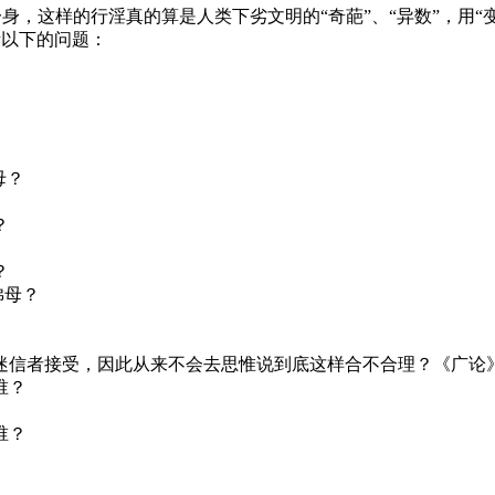
身，这样的行淫真的算是人类下劣文明的“奇葩”、“异数”，用
考以下的问题：
？
母？
？
？
？
佛母？
信者接受，因此从来不会去思惟说到底这样合不合理？《广论
谁？
谁？