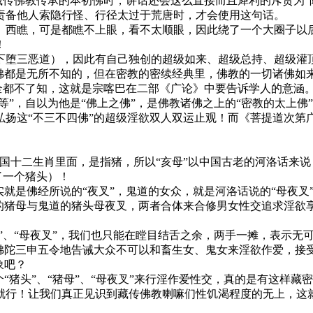
传佛教传承的本初佛时，讲话还会这么直接而且犀利的斥责为“
责备他人索隐行怪、行径太过于荒唐时，才会使用这句话。
瞧，可是都瞧不上眼，看不太顺眼，因此绕了一个大圈子以后
！
三恶道），因此有自己独创的超级如来、超级总持、超级灌顶
诸佛都是无所不知的，但在密教的密续经典里，佛教的一切诸佛如
完全都不了知，这就是宗喀巴在二部《广论》中要告诉学人的意涵
自以为他是“佛上之佛”，是佛教诸佛之上的“密教的太上佛”。然而
弘扬这“不三不四佛”的超级淫欲双人双运止观！而《菩提道次第
国十二生肖里面，是指猪，所以“亥母”以中国古老的河洛话来说
了一个猪头）！
就是佛经所说的“夜叉”，鬼道的女众，就是河洛话说的“母夜叉
的猪母与鬼道的猪头母夜叉，两者合体来合修男女性交追求淫欲享
”、“母夜叉”，我们也只能在瞠目结舌之余，两手一摊，表示无
当 佛陀三申五令地告诫大众不可以和畜生女、鬼女来淫欲作爱，
象吧？
猪头”、“猪母”、“母夜叉”来行淫作爱性交，真的是有这样藏
就行！让我们真正见识到藏传佛教喇嘛们性饥渴程度的无上，这就