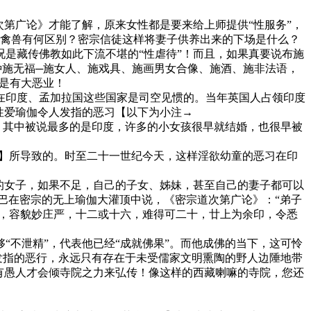
第广论》才能了解，原来女性都是要来给上师提供“性服务”，
情的禽兽有何区别？密宗信徒这样将妻子供养出来的下场是什么？
是藏传佛教如此下流不堪的“性虐待”！而且，如果真要说布施
种施无福─施女人、施戏具、施画男女合像、施酒、施非法语，
反而是有大恶业！
印度、孟加拉国这些国家是司空见惯的。当年英国人占领印度
性爱瑜伽令人发指的恶习【以下为小注→
家的儿童新娘的陋习，其中被说最多的是印度，许多的小女孩很早就结婚，也很早被
情。←本小注到此结束】所导致的。时至二十一世纪今天，这样淫欲幼童的恶习在印
的女子，如果不足，自己的子女、姊妹，甚至自己的妻子都可以
巴在密宗的无上瑜伽大灌顶中说，《密宗道次第广论》：“弟子
目，容貌妙庄严，十二或十六，难得可二十，廿上为余印，令悉
不泄精”，代表他已经“成就佛果”。而他成佛的当下，这可怜
发指的恶行，永远只有存在于未受儒家文明熏陶的野人边陲地带
有愚人才会倾寺院之力来弘传！像这样的西藏喇嘛的寺院，您还