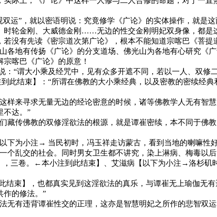
，实际上，《广论》中这样一人修与二人合修的命题，对于一直热
观双运”，就以密语明说：究竟修学《广论》的实体操作，就是
、时轮金刚、大威德金刚……无边的性交金刚明妃双身像，都是
没有先读《密宗道次第广论》，根本不能知道宗喀巴《菩提道
光山各地有传扬《广论》的分支道场、佛光山为各地有心研究《
解宗喀巴《广论》的原意！
：“谓大小乘及经咒中，见有众多开遮不同，若以一人、双修二
本小注到此结束】：“所谓在佛教的大小乘经典，以及密教的密续
样来寻求无量无边的经论密意的时候，诸等佛教学人无有智慧
里不达。”
藏传佛教的双修淫欲法的根源，就是谭崔密续，本不同于佛教
下为小注→ 当民初时，冯玉祥走访蒙古，看到当地的喇嘛性好
成一个乱交的社会。同时男女卫生都不讲究，染上淋病、梅毒以后
56，》，三卷。←本小注到此结束】、艾滋病【以下为小注→洛杉
.alarmed.htm←本小注到此结束】，也都真实见到这淫欲法的真乐，与
共作的修法。”
无有违背谭崔性交的正理，这亦是智慧明妃之所作的悲智双运