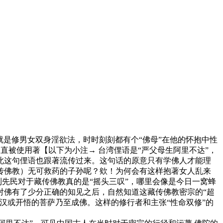
就是修男女双身淫欲法，时时刻刻都有个“佛母”在他的怀抱中性
湾一直被使用著【以下为小注→ 台湾俚语是“严父母生阿里不达”，
此这句俚语也跟著流传过来。这句话的原意只有学佛人才能理
传佛教）无可救药的子孙呢？欸！为何会有这样抱著女人乱来
到先民对于藏传佛教真的是“摇头三叹”，哪里会像是今日一窝蜂
对佛有了少分正确的知见之后，自然知道这藏传佛教密宗的“超
汉或开悟的菩萨乃至成佛。这样的修行者和主张“性命双修”的