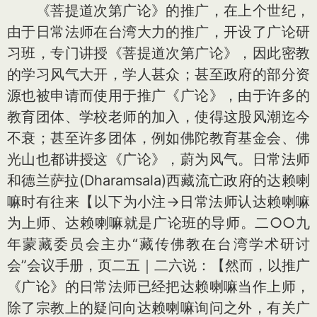
《菩提道次第广论》的推广，在上个世纪，
由于日常法师在台湾大力的推广，开设了广论研
习班，专门讲授《菩提道次第广论》，因此密教
的学习风气大开，学人甚众；甚至政府的部分资
源也被申请而使用于推广《广论》，由于许多的
教育团体、学校老师的加入，使得这股风潮迄今
不衰；甚至许多团体，例如佛陀教育基金会、佛
光山也都讲授这《广论》，蔚为风气。日常法师
和德兰萨拉(Dharamsala)西藏流亡政府的达赖喇
嘛时有往来【以下为小注→日常法师认达赖喇嘛
为上师、达赖喇嘛就是广论班的导师。二○○九
年蒙藏委员会主办“藏传佛教在台湾学术研讨
会”会议手册，页二五｜二六说：【然而，以推广
《广论》的日常法师已经把达赖喇嘛当作上师，
除了宗教上的疑问向达赖喇嘛询问之外，有关广