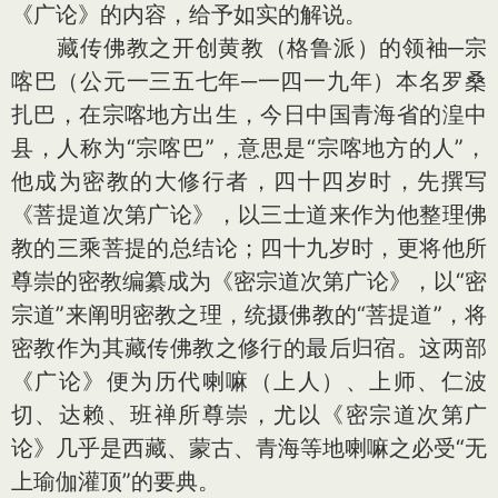
《广论》的内容，给予如实的解说。
藏传佛教之开创黄教（格鲁派）的领袖─宗
喀巴（公元一三五七年─一四一九年）本名罗桑
扎巴，在宗喀地方出生，今日中国青海省的湟中
县，人称为“宗喀巴”，意思是“宗喀地方的人”，
他成为密教的大修行者，四十四岁时，先撰写
《菩提道次第广论》，以三士道来作为他整理佛
教的三乘菩提的总结论；四十九岁时，更将他所
尊崇的密教编纂成为《密宗道次第广论》，以“密
宗道”来阐明密教之理，统摄佛教的“菩提道”，将
密教作为其藏传佛教之修行的最后归宿。这两部
《广论》便为历代喇嘛（上人）、上师、仁波
切、达赖、班禅所尊崇，尤以《密宗道次第广
论》几乎是西藏、蒙古、青海等地喇嘛之必受“无
上瑜伽灌顶”的要典。