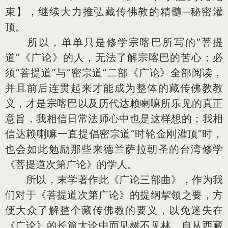
束】，继续大力推弘藏传佛教的精髓─秘密灌
顶。
所以，单单只是修学宗喀巴所写的“菩提
道”《广论》的人，无法了解宗喀巴的苦心；必
须“菩提道”与“密宗道”二部《广论》全部阅读，
并且前后连贯起来才能成为整体的藏传佛教教
义，才是宗喀巴以及历代达赖喇嘛所乐见的真正
意旨，我相信日常法师心中也是这样想的；我相
信达赖喇嘛一直提倡密宗道“时轮金刚灌顶”时，
也会如此勉励那些来德兰萨拉朝圣的台湾修学
《菩提道次第广论》的学人。
所以，末学著作此《广论三部曲》，作为我
们对于《菩提道次第广论》的提纲挈领之要，方
便大众了解整个藏传佛教的要义，以免迷失在
《广论》的长篇大论中而见树不见林。自从西藏