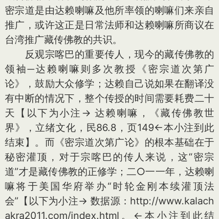
密宗道是由达赖喇嘛及他所率领的喇嘛们来亲自
推广，或许这正是日常法师和达赖喇嘛所商议在
台湾推广藏传佛教的共识。
反观宗喀巴的重要传人，现今的藏传佛教的
领袖─达赖喇嘛则多次教授《密宗道次第广
论》，鼓励大众修学；达赖自己说如果在翻译没
有中断的情况下，整个传授的时间需要耗费二十
天【以下为小注→ 达赖喇嘛，《藏传佛教世
界》，立绪文化，民86.8，页149←本小注到此
结束】。而《密宗道次第广论》的根本基础在于
秘密灌顶，对于宗喀巴的传人来说，这“密宗
道”才是藏传佛教的正修学；二○一一年，达赖喇
嘛将于美国华府举办“时轮金刚本续灌顶法
会”【以下为小注→ 数据源：http://www.kalach
akra2011.com/index.html。←本小注到此结