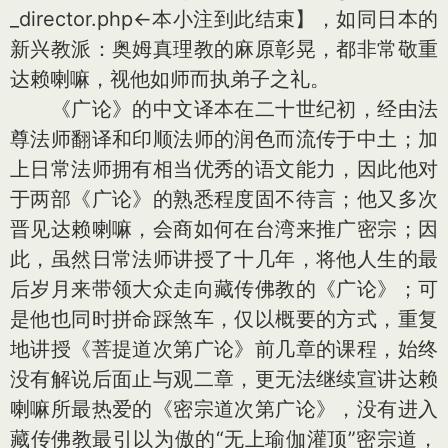
_director.php←本小注到此结束】，如同日本的
新兴教派：奥姆真理教的麻原彰晃，都非常敬重
达赖喇嘛，视他如师而执弟子之礼。
《广论》的中文译本在二十世纪初，经由法
尊法师翻译和印顺法师的润色而流传于中土；加
上日常法师拥有相当优秀的语文能力，因此他对
于两部《广论》的熟悉程度固不待言；他又多次
晋见达赖喇嘛，会商如何在台湾来推广密宗；因
此，虽然日常法师讲授了十几年，将他人生的最
后岁月来带领大众走向藏传佛教的《广论》；可
是他也同时拼命踩煞车，仅以概要的方式，重复
地讲授《菩提道次第广论》前几章的课程，始终
没有解说后面止与观二章，更无法继续宣讲达赖
喇嘛所最热爱的《密宗道次第广论》，没有进入
藏传佛教最引以为傲的“无上瑜伽灌顶”密宗道，