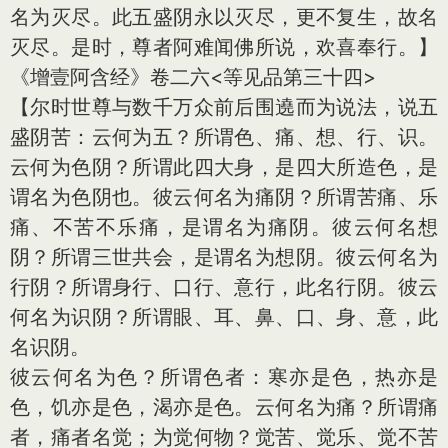
名为灭尽。此五盛阴永以灭尽，更不复生，故名
灭尽。是时，尊者阿难闻佛所说，欢喜奉行。】
《增壹阿含经》卷二六<等见品第三十四>
【尔时世尊与数千万众前后围遶而为说法，说五
盛阴苦：云何为五？所谓色、痛、想、行、识。
云何为色阴？所谓此四大身，是四大所造色，是
谓名为色阴也。彼云何名为痛阴？所谓苦痛、乐
痛、不苦不乐痛，是谓名为痛阴。彼云何名想
阴？所谓三世共会，是谓名为想阴。彼云何名为
行阴？所谓身行、口行、意行，此名行阴。彼云
何名为识阴？所谓眼、耳、鼻、口、身、意，此
名识阴。
彼云何名为色？所谓色者：寒亦是色，热亦是
色，饥亦是色，渴亦是色。云何名为痛？所谓痛
者，痛者名觉；为觉何物？觉苦、觉乐、觉不苦