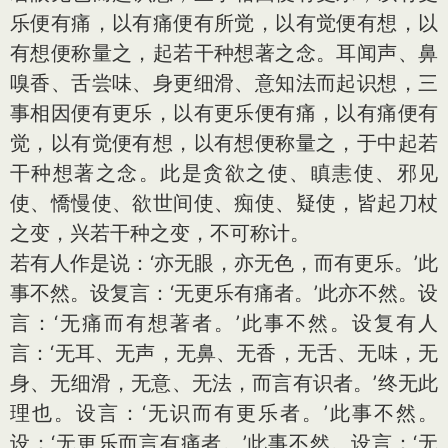
乐便有痛，以有痛便有所觉，以有觉便有想，以
有想便称量之，起若干种想著之念。耳闻声、鼻
嗅香、舌尝味、身更细滑、意知法而起识想，三
事相因便有更乐，以有更乐便有痛，以有痛便有
觉，以有觉便有想，以有想便称量之，于中起若
干种想著之念。此是贪欲之使、瞋恚使、邪见
使、憍慢使、欲世间使、痴使、疑使，皆起刀杖
之变，兴若干种之变，不可称计。
若有人作是说：‘亦无眼，亦无色，而有更乐。’此
事不然。设复言：‘无更乐有痛者。’此亦不然。设
言：‘无痛而有想著者。’此事不然。设复有人
言：‘无耳、无声，无鼻、无香，无舌、无味，无
身、无细滑，无意、无法，而言有识者。’终无此
理也。设言：‘无识而有更乐者。’此事不然。
设：‘无更乐而言有痛者。’此事不然。设言：‘无