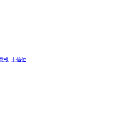
意根
十信位