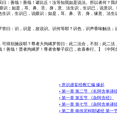
曰：善哉！善哉！诸比丘！汝等知我如是说法。所以者何？我亦
说眼识；如是，耳、鼻、舌、身，意、法生识，生识已，说意识
色生识，生识已，说眼识；如是，耳、鼻、舌、身，缘意、法生
罗答曰：识，识是，故说识。识何等耶？识色，识声香味触法；
，可得别施设耶？尊者大拘絺罗答曰：此二法合，不别；此二法
哉！善哉！贤者拘絺罗！尊者舍黎子叹已，欢喜奉行。】《中阿
• 意识虚妄经教汇编 缘起
• 第一章 第二节 《长阿含单译
• 第一章 第五节 《杂阿含经》
• 第一章 第七节 《杂阿含单译
• 第二章 南传尼柯耶诸经 第一