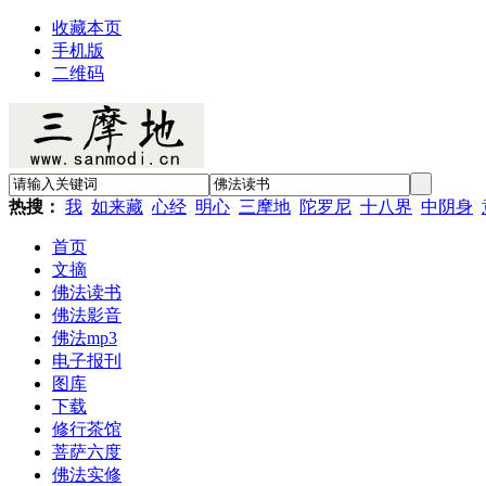
收藏本页
手机版
二维码
热搜：
我
如来藏
心经
明心
三摩地
陀罗尼
十八界
中阴身
首页
文摘
佛法读书
佛法影音
佛法mp3
电子报刊
图库
下载
修行茶馆
菩萨六度
佛法实修