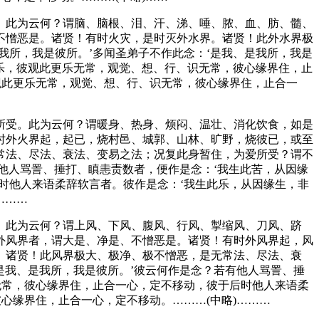
。此为云何？谓脑、脑根、泪、汗、涕、唾、脓、血、肪、髓、
不憎恶是。诸贤！有时火灾，是时灭外水界。诸贤！此外水界极
我所，我是彼所。’多闻圣弟子不作此念：‘是我、是我所，我是
更乐，彼观此更乐无常，观觉、想、行、识无常，彼心缘界住，止
观此更乐无常，观觉、想、行、识无常，彼心缘界住，止合一
所受。此为云何？谓暖身、热身、烦闷、温壮、消化饮食，如是
时外火界起，起已，烧村邑、城郭、山林、旷野，烧彼已，或至
常法、尽法、衰法、变易之法；况复此身暂住，为爱所受？谓不
有他人骂詈、捶打、瞋恚责数者，便作是念：‘我生此苦，从因缘
时他人来语柔辞软言者。彼作是念：‘我生此乐，从因缘生，非
………
。此为云何？谓上风、下风、腹风、行风、掣缩风、刀风、跻
外风界者，谓大是、净是、不憎恶是。诸贤！有时外风界起，风
。诸贤！此风界极大、极净、极不憎恶，是无常法、尽法、衰
是我、是我所，我是彼所。’彼云何作是念？若有他人骂詈、捶
无常，彼心缘界住，止合一心，定不移动，彼于后时他人来语柔
心缘界住，止合一心，定不移动。………(中略)………