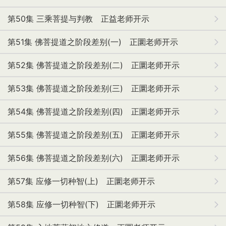
第50集 三乘菩提与判教 正益老师开示
第51集 佛菩提道之阶段差别(一) 正圜老师开示
第52集 佛菩提道之阶段差别(二) 正圜老师开示
第53集 佛菩提道之阶段差别(三) 正圜老师开示
第54集 佛菩提道之阶段差别(四) 正圜老师开示
第55集 佛菩提道之阶段差别(五) 正圜老师开示
第56集 佛菩提道之阶段差别(六) 正圜老师开示
第57集 应修一切种智(上) 正圜老师开示
第58集 应修一切种智(下) 正圜老师开示