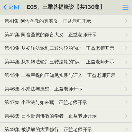
返回
E05、三乘菩提概说【共130集】
第41集 阿含圣教的真实义 正益老师开示
第42集 阿含圣教的微言大义 正益老师开示
第43集 从初转法轮到二转法轮的“如” 正益老师开示
第44集 从初转法轮到三转法轮的“识” 正益老师开示
第45集 二乘菩提的正知见实践与证入 正益老师开示
第46集 小乘法与涅槃 正益老师开示
第47集 小乘法与如来藏 正益老师开示
第48集 日本批判佛教的学者 正益老师开示
第49集 被误解的大乘修行 正益老师开示