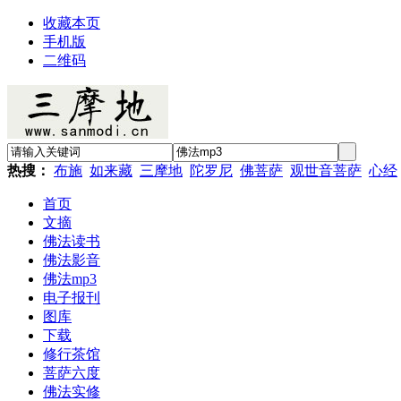
收藏本页
手机版
二维码
热搜：
布施
如来藏
三摩地
陀罗尼
佛菩萨
观世音菩萨
心经
首页
文摘
佛法读书
佛法影音
佛法mp3
电子报刊
图库
下载
修行茶馆
菩萨六度
佛法实修