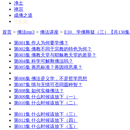
净土
禅宗
成佛之道
手机版
首页
>
佛法mp3
>
佛法讲座
>
E10、学佛释疑（三）【共130
第001集 作人为何要学佛？
第002集 佛教不同于宗教的特色为何？
第003集 佛教天堂与耶稣教天堂的差异？
第004集 科学可解释佛法吗？
第005集 善恶标准？善因得恶果？
第006集 佛法是义学，不是哲学思想
第007集 情与无情可否同圆种智？
第008集 如何实修佛法？
第009集 什么时候该放下（一）
第010集 什么时候该放下（二）
第011集 什么时候该放下（三）
第012集 什么时候该放下（四）
第013集 什么时候该放下（五）